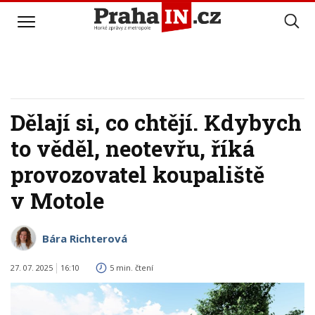
Dělají si, co chtějí. Kdybych
to věděl, neotevřu, říká
provozovatel koupaliště
v Motole
Bára Richterová
27. 07. 2025
16:10
5 min. čtení