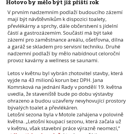
Hotovo by mělo být již příští rok
V prvním nadzemním podlaží budoucího zázemí
mají být návštěvníkům k dispozici toalety,
převlékárny a sprchy, dále občerstvení s jídelní
částí a gastrozázemím. Součástí má být také
zázemí pro zaměstnance areálu, ošetřovna, dílna
a garáž se skladem pro servisní techniku. Druhé
nadzemní podlaží by mělo nabídnout celoroční
provoz kavárny a wellness se saunami.
Letos v květnu byl vybrán zhotovitel stavby, která
vyjde na 43 milionů korun bez DPH. Jana
Komrsková na jednání Rady v pondělí 19. května
uvedla, že staveniště bude po dobu výstavby
ohrazeno a budou uzavřeny nevyhovující prostory
bývalých toalet a převlékáren.
Letošní sezona byla v Motole zahájena v polovině
května. „Letošní koupací sezonu, která začala už
v květnu, však stavební práce výrazně neomezí,“