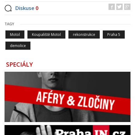
Diskuse
0
TAGY
Motol
Koupaliště Motol
rekonstrukce
Praha 5
demolice
SPECIÁLY