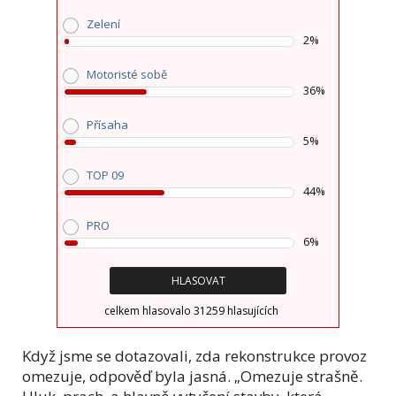
Zelení
2%
Motoristé sobě
36%
Přísaha
5%
TOP 09
44%
PRO
6%
celkem hlasovalo 31259 hlasujících
Když jsme se dotazovali, zda rekonstrukce provoz
omezuje, odpověď byla jasná. „Omezuje strašně.