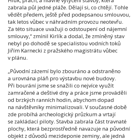
Hluk, prach, a hlavně vytyčení stavby, která
zabrala půl jedné pláže. Dělají si, co chtějí. Tohle
vědět předem, ještě před podepsanou smlouvou,
tak letos vůbec v náhradním provozu neotevřu.
Za této situace uvažuji o odstoupení od nájemní
smlouvy,“ zmínil Kirlík a dodal, že zmíněný stav
nebyl po dohodě se specialistou vodních toků
Jiřím Karnecki z pražského magistrátu vůbec
v plánu.
„Původní zázemí bylo zbouráno a odstraněno
a urovnána pláň pro výstavbu nové budovy.
Při bourání jsme se snažili co nejvíce využít
zamračené a deštivé dny a práce jsme prováděli
od brzkých ranních hodin, abychom dopad
na návštěvníky minimalizovali. V současné době
zde probíhá archeologický průzkum a vrtají
se zakládací piloty. Stavba zabrala část travnaté
plochy, která bezprostředně navazuje na původní
objekt z důvodů mezideponie zeminy, ale jedná