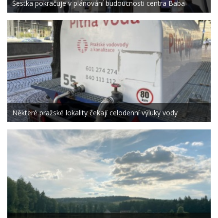
Šestka pokračuje v plánování budoucnosti centra Baba
Některé pražské lokality čekají celodenní výluky vody