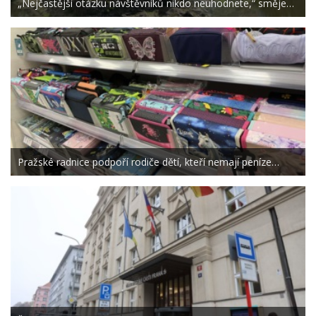
„Nejčastější otázku návštěvníků nikdo neuhodnete,“ směje…
Pražské radnice podpoří rodiče dětí, kteří nemají peníze…