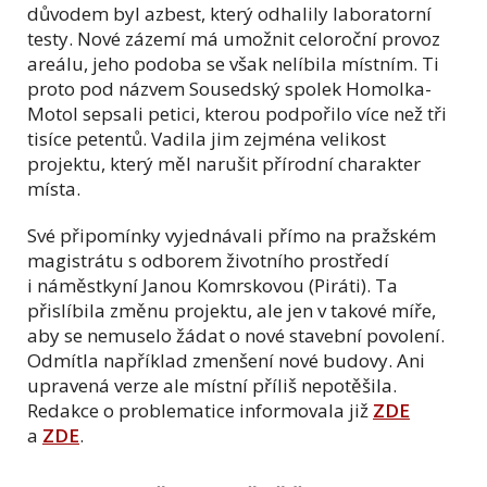
důvodem byl azbest, který odhalily laboratorní
testy. Nové zázemí má umožnit celoroční provoz
areálu, jeho podoba se však nelíbila místním. Ti
proto pod názvem Sousedský spolek Homolka-
Motol sepsali petici, kterou podpořilo více než tři
tisíce petentů. Vadila jim zejména velikost
projektu, který měl narušit přírodní charakter
místa.
Své připomínky vyjednávali přímo na pražském
magistrátu s odborem životního prostředí
i náměstkyní Janou Komrskovou (Piráti). Ta
přislíbila změnu projektu, ale jen v takové míře,
aby se nemuselo žádat o nové stavební povolení.
Odmítla například zmenšení nové budovy. Ani
upravená verze ale místní příliš nepotěšila.
Redakce o problematice informovala již
ZDE
a
ZDE
.