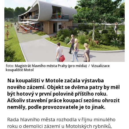
foto:
Magistrát hlavního města Prahy (pro média)
/
Vizualizace
koupaliště Motol
Na koupališti v Motole začala výstavba
nového zázemí. Objekt se dvěma patry by měl
být hotový v první polovině příštího roku.
Ačkoliv stavební práce koupací sezónu ohrozit
neměly, podle provozovatele je to jinak.
Rada hlavního města rozhodla v říjnu minulého
roku o demolici zázemí u Motolských rybníků,