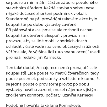
se pouze o minimální část ze záboru povoleného
stavebním úřadem. Každá stavba s sebou nese
nějaké dočasné zhoršení podmínek v okolí.
Standardně by při provádění takovéto akce bylo
koupaliště po dobu výstavby zavřené.
Při plánování akce jsme se ale rozhodli nechat
koupaliště otevřené alespoň v provizorním
provozu, aby se lidé mohli v horkých dnech
ochladit v čisté vodě i za cenu občasných stížností.
Věříme ale, že většina lidí tuto snahu ocení,“ uvedl
pro naši redakci Jiří Karnecki.
Ten také dodal, že nájemce nemá pronajaté celé
koupaliště. „Jde pouze 45 metrů čtverečních, tedy
pouze pozemek pod stánky a vzhledem k tomu, že
se jedná pouze o provizorní provoz po dobu
výstavby nového zázemí, musel nájemce s jistým
zhoršením komfortu počítat,“ uzavřel Karnecki.
Podobně hovořila také Jana Komrsková.