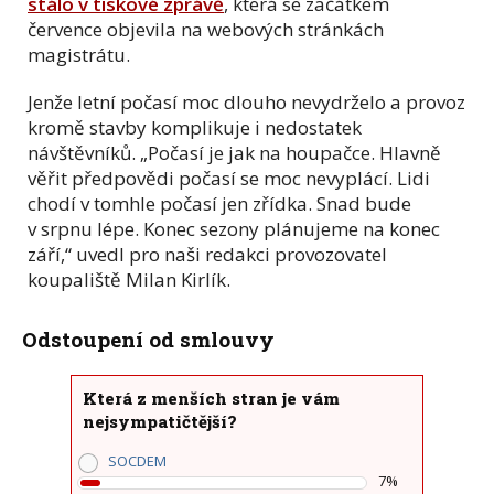
stálo v tiskové zprávě
, která se začátkem
července objevila na webových stránkách
magistrátu.
Jenže letní počasí moc dlouho nevydrželo a provoz
kromě stavby komplikuje i nedostatek
návštěvníků. „Počasí je jak na houpačce. Hlavně
věřit předpovědi počasí se moc nevyplácí. Lidi
chodí v tomhle počasí jen zřídka. Snad bude
v srpnu lépe. Konec sezony plánujeme na konec
září,“ uvedl pro naši redakci provozovatel
koupaliště Milan Kirlík.
Odstoupení od smlouvy
Která z menších stran je vám
nejsympatičtější?
SOCDEM
7%