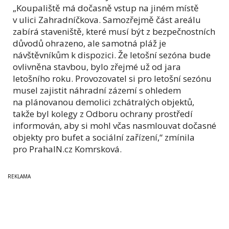
„Koupaliště má dočasně vstup na jiném místě
v ulici Zahradníčkova. Samozřejmě část areálu
zabírá staveniště, které musí být z bezpečnostních
důvodů ohrazeno, ale samotná pláž je
návštěvníkům k dispozici. Že letošní sezóna bude
ovlivněna stavbou, bylo zřejmé už od jara
letošního roku. Provozovatel si pro letošní sezónu
musel zajistit náhradní zázemí s ohledem
na plánovanou demolici zchátralých objektů,
takže byl kolegy z Odboru ochrany prostředí
informován, aby si mohl včas nasmlouvat dočasné
objekty pro bufet a sociální zařízení,“ zmínila
pro PrahaIN.cz Komrsková.