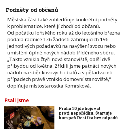
Podněty od občanů
Městská část také zohledňuje konkrétní podněty
k problematice, které jí chodí od občanů.
Od počátku loňského roku až do letošního března
podala radnice 136 žádostí zahrnujících 196
jednotlivých požadavků na navýšení svozu nebo
umístění úplně nových nádob tříděného sběru.
„Takto vznikla čtyři nová stanoviště, další dvě
přibydou od května. Zřídili jsme patnáct nových
nádob na sběr kovových obalů a v pětadvaceti
případech právě vzniklo domovní stanoviště,“
doplňuje místostarostka Komrsková.
Psali jsme
Praha 10 jde bojovat
proti nepořádku. Startuje
kampaň Desítka bez odpadů