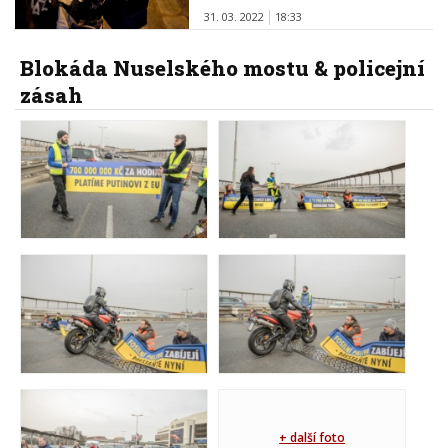
31. 03. 2022
18:33
Blokáda Nuselského mostu & policejní
zásah
+ další foto