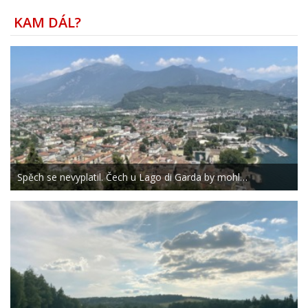
KAM DÁL?
Spěch se nevyplatil. Čech u Lago di Garda by mohl…