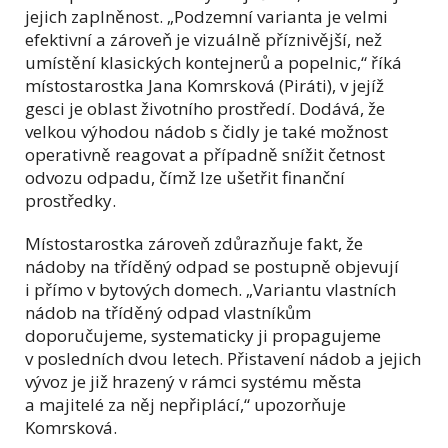
jejich zaplněnost. „Podzemní varianta je velmi
efektivní a zároveň je vizuálně příznivější, než
umístění klasických kontejnerů a popelnic,“ říká
místostarostka Jana Komrsková (Piráti), v jejíž
gesci je oblast životního prostředí. Dodává, že
velkou výhodou nádob s čidly je také možnost
operativně reagovat a případně snížit četnost
odvozu odpadu, čímž lze ušetřit finanční
prostředky.
Místostarostka zároveň zdůrazňuje fakt, že
nádoby na tříděný odpad se postupně objevují
i přímo v bytových domech. „Variantu vlastních
nádob na tříděný odpad vlastníkům
doporučujeme, systematicky ji propagujeme
v posledních dvou letech. Přistavení nádob a jejich
vývoz je již hrazený v rámci systému města
a majitelé za něj nepřiplácí,“ upozorňuje
Komrsková.