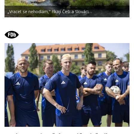
„Vracet se nehodlám,“ říkají Češi a Slováci…