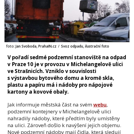
foto:
Jan Svoboda, PrahaIN.cz
/
Svoz odpadu, ilustrační foto
V pořadí sedmé podzemní stanoviště na odpad
v Praze 10 je v provozu v Michelangelově ulici
ve Strašnicích. Vzniklo v souvislosti
s výstavbou bytového domu a kromě skla,
plastu a papíru má i nádoby pro nápojové
kartony a kovové obaly.
Jak informuje městská část na svém
webu
,
podzemní kontejnery v Michelangelově ulici
nahradily nádoby, které předtím byly umístěny
na ulici. Zároveň došlo k navýšení jejich objemu.
Nové podzemní nádoby mají čidla, která sledují