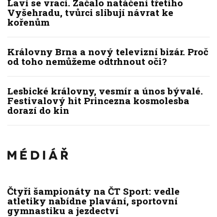
Lavi se vrací. Začalo natáčení třetího
Vyšehradu, tvůrci slibují návrat ke
kořenům
Královny Brna a nový televizní bizár. Proč
od toho nemůžeme odtrhnout oči?
Lesbické královny, vesmír a únos bývalé.
Festivalový hit Princezna kosmolesba
dorazí do kin
Čtyři šampionáty na ČT Sport: vedle
atletiky nabídne plavání, sportovní
gymnastiku a jezdectví