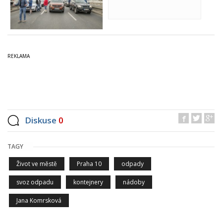
Diskuse
0
TAGY
Život ve městě
Praha 10
odpady
svoz odpadu
kontejnery
nádoby
Jana Komrsková