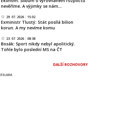
Ekonom: Slibům o vyrovnaném rozpočtu
nevěříme. A výjimky se nám…
29. 07. 2026
15:02
Exministr Tlustý: Stát posílá bilion
korun. A my nevíme komu
23. 07. 2026
08:38
Bosák: Sport nikdy nebyl apolitický.
Tohle bylo poslední MS na ČT
DALŠÍ ROZHOVORY