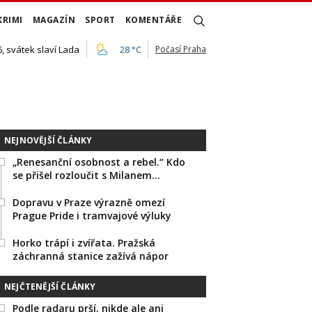
KRIMI
MAGAZÍN
SPORT
KOMENTÁŘE
, svátek slaví Lada
28 °C
Počasí Praha
NEJNOVĚJŠÍ ČLÁNKY
„Renesanční osobnost a rebel.“ Kdo
se přišel rozloučit s Milanem…
Dopravu v Praze výrazně omezí
Prague Pride i tramvajové výluky
Horko trápí i zvířata. Pražská
záchranná stanice zažívá nápor
NEJČTENĚJŠÍ ČLÁNKY
Podle radaru prší, nikde ale ani