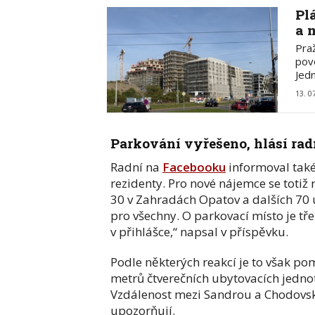
Pl
a 
Pra
pov
Jed
13. 0
Parkování vyřešeno, hlásí rad
Radní na
Facebooku
informoval také
rezidenty. Pro nové nájemce se totiž
30 v Zahradách Opatov a dalších 70 u
pro všechny. O parkovací místo je tř
v přihlášce,“ napsal v příspěvku.
Podle některých reakcí je to však p
metrů čtverečních ubytovacích jednot
Vzdálenost mezi Sandrou a Chodovskou 
upozorňují.