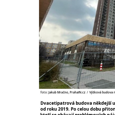
foto:
Jakub Mračno, PrahaIN.cz
/
Výšková budova n
Dvacetipatrová budova někdejší u
od roku 2019. Po celou dobu přito
kteří se obávají problémových ná