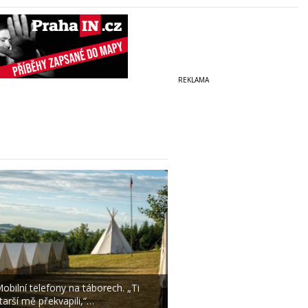
obilní telefony na táborech. „Ti
tarší mě překvapili,“…