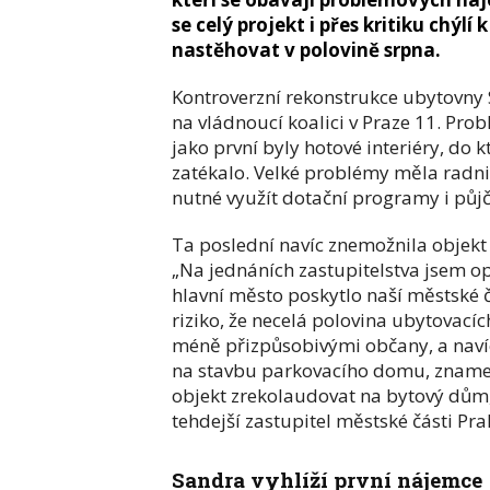
se celý projekt i přes kritiku chýl
nastěhovat v polovině srpna.
Kontroverzní rekonstrukce ubytovny 
na vládnoucí koalici v Praze 11. Pro
jako první byly hotové interiéry, do 
zatékalo. Velké problémy měla radni
nutné využít dotační programy i půj
Ta poslední navíc znemožnila objekt 
„Na jednáních zastupitelstva jsem o
hlavní město poskytlo naší městské 
riziko, že necelá polovina ubytovac
méně přizpůsobivými občany, a naví
na stavbu parkovacího domu, znamen
objekt zrekolaudovat na bytový dům,
tehdejší zastupitel městské části P
Sandra vyhlíží první nájemce