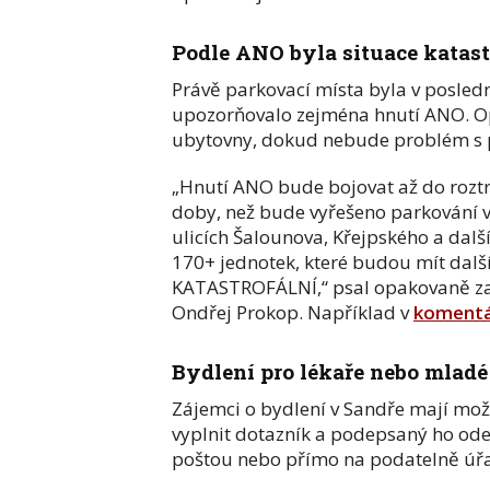
Podle ANO byla situace katast
Právě parkovací místa byla v posled
upozorňovalo zejména hnutí ANO. Op
ubytovny, dokud nebude problém s 
„Hnutí ANO bude bojovat až do rozt
doby, než bude vyřešeno parkování v l
ulicích Šalounova, Křejpského a dalš
170+ jednotek, které budou mít dalš
KATASTROFÁLNÍ,“ psal opakovaně zas
Ondřej Prokop. Například v
komentá
Bydlení pro lékaře nebo mladé
Zájemci o bydlení v Sandře mají mož
vyplnit dotazník a podepsaný ho od
poštou nebo přímo na podatelně úř