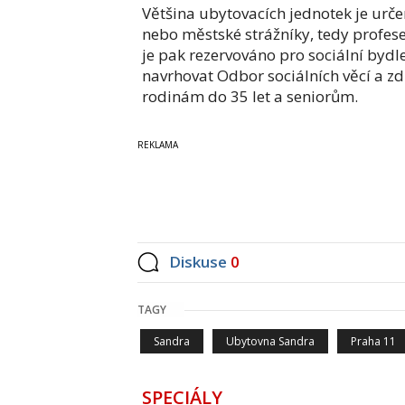
Většina ubytovacích jednotek je určen
nebo městské strážníky, tedy profese
je pak rezervováno pro sociální bydlen
navrhovat Odbor sociálních věcí a z
rodinám do 35 let a seniorům.
Diskuse
0
TAGY
Sandra
Ubytovna Sandra
Praha 11
SPECIÁLY