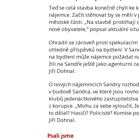
Teď se celá stavba konečně chýlí ke 
nájemce. Začít stěhovat by se měli v
městské části. „Na stavbě probíhají
nové obyvatele,“ popsal aktuální situa
Ohradil se zároveň proti spekulacím 
ohledně příspěvků na bydlení. V San
na bydlení může nájemce požádat na 
žili na Sandře ještě jako agenturní z
Jiří Dohnal.
O nových nájemnících Sandry rozhod
v budově Sandra, ve které jsou rovn
klubů jedenáctkového zastupitelstva. 
z korupce. „Mohu za sebe vyloučit, ž
to dělal? Hasiči? Policisté? Komise p
Jiří Dohnal.
Psali jsme