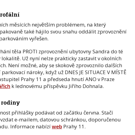
rofální
ních měsících největším problémem, na který
akovaně také hájilo svou snahu oddálit zprovoznění
parkováním vyřešen.
rhání těla PROTI zprovoznění ubytovny Sandra do té
okalitě. Už nyní nelze prakticky zastavit v okolních
ích. Není možné, aby se skokově zprovoznilo dalších
í parkovací nároky, když už DNES JE SITUACE V MÍSTĚ
tupitel Prahy 11 a předseda hnutí ANO v Praze
řích
k lednovému příspěvku Jiřího Dohnala.
 rodiny
nost přihlášky podávat od začátku června. Stačí
evzdat e-mailem, datovou schránkou, doporučenou
adu. Informace nabízí
web
Prahy 11.