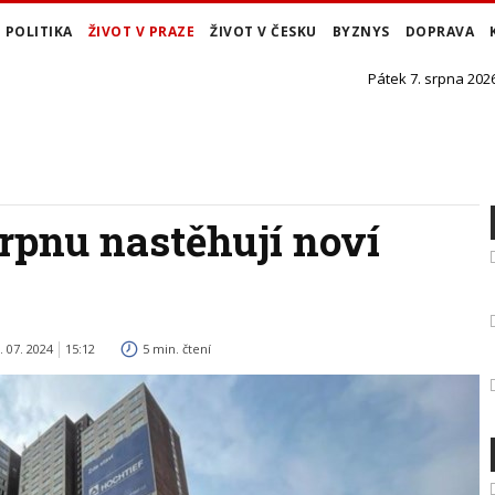
POLITIKA
ŽIVOT V PRAZE
ŽIVOT V ČESKU
BYZNYS
DOPRAVA
Pátek 7. srpna 2026
rpnu nastěhují noví
. 07. 2024
15:12
5 min. čtení