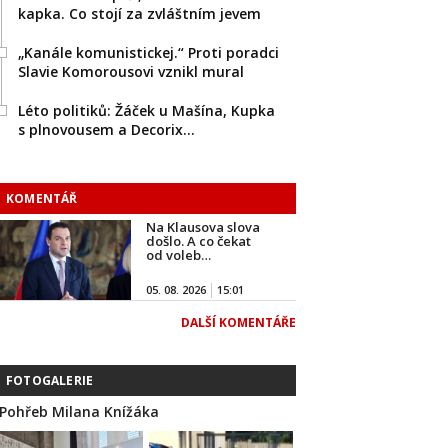
kapka. Co stojí za zvláštním jevem
„Kanále komunistickej.“ Proti poradci
Slavie Komorousovi vznikl mural
Léto politiků: Žáček u Mašína, Kupka
s plnovousem a Decorix…
KOMENTÁŘ
Na Klausova slova
došlo. A co čekat
od voleb…
05. 08. 2026
15:01
DALŠÍ KOMENTÁŘE
FOTOGALERIE
Pohřeb Milana Knížáka