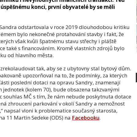
í k úspěšnému konci, první obyvatelé by se měli
Sandra odstartovala v roce 2019 dlouhodobou kritiku
blémem bylo nekonečné protahování stavby i fakt, že
kterých však kvůli špatnému stavu střechy i pláště
ce také s financováním. Kromě vlastních zdrojů bylo
čku od hlavního města.
zrekolaudovat tak, aby se z ubytovny stal bytový dům.
pakovaně upozorňoval na to, že podmínky, za kterých
části poslední dotaci na opravu Sandry, znamenají
ích jednotek (kolem 70), bude obsazena takzvanými
c souhlas MČ s tím, že nám nebude poskytnuta dotace
á zhroucení parkování v okolí Sandry a nemožnost
“ napsal vloni k problematice současný starosta,
raha 11 Martin Sedeke (ODS) na
Facebooku
.