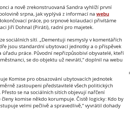
konci a nově zrekonstruovaná Sandra vyhlíží první
 polovině srpna, jak vyplývá z informací na
webu
 dokončovací práce, po srpnové kolaudaci přivítáme
ci Jiří Dohnal (Piráti), radní pro majetek.
ze sociálních sítí. „Dementuji nesmysly v komentářích
dře jsou standardní ubytovací jednotky a o příspěvek
úřadu práce. Původní nepřizpůsobiví obyvatelé, kteří
aměstnanci, se do objektu už nevrátí,“ doplnil na webu
uje Komise pro obsazování ubytovacích jednotek
oměrně zastoupeni představitelé všech politických
Přesto se na sociálních sítích objevují nařčení
e členy komise někdo korumpuje. Čistě logicky: Kdo by
ostupuje velmi pečlivě a spravedlivě,“ vyvrátil dohady