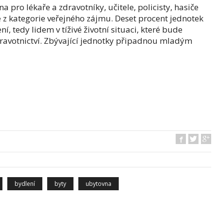
a pro lékaře a zdravotníky, učitele, policisty, hasiče
 z kategorie veřejného zájmu. Deset procent jednotek
í, tedy lidem v tíživé životní situaci, které bude
dravotnictví. Zbývající jednotky připadnou mladým
bydlení
byty
ubytovna