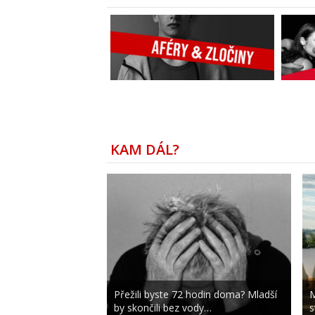
KAM DÁL?
Přežili byste 72 hodin doma? Mladší
M
by skončili bez vody…
s