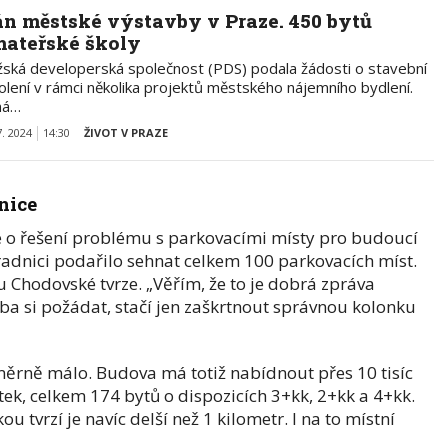
án městské výstavby v Praze. 450 bytů
mateřské školy
žská developerská společnost (PDS) podala žádosti o stavební
olení v rámci několika projektů městského nájemního bydlení.
ná…
7. 2024
14:30
ŽIVOT V PRAZE
nice
 o řešení problému s parkovacími místy pro budoucí
 radnici podařilo sehnat celkem 100 parkovacích míst.
 Chodovské tvrze. „Věřím, že to je dobrá zpráva
eba si požádat, stačí jen zaškrtnout správnou kolonku
oměrně málo. Budova má totiž nabídnout přes 10 tisíc
ek, celkem 174 bytů o dispozicích 3+kk, 2+kk a 4+kk.
tvrzí je navíc delší než 1 kilometr. I na to místní