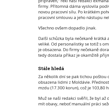
připraven,“ řekl naší redakci exmana
firmy. Přítomná dáma vyslovila podiv
novou pracovní sílu. Po krátkém poho
pracovní smlouvu a jeho nástupu nebu
Všechno ovšem dopadlo jinak.
Další schůzka byla nečekaně krátká 
veliké. Od personalistky se totiž s o
je obsazena. Do firmy nečekaně dora
tedy dostala příkaz je okamžitě přij
Stále hledá
Za několik dní se pak tichou poštou 
obsazena lidmi z Moldávie. Přednost 
mzdu (17.300 korun), což je 103,80 h
Muž se naší redakci svěřil, že byl až
mít obavy, neboť manuální práci sež