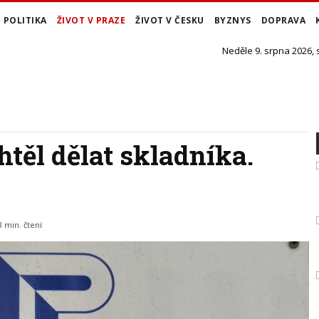
POLITIKA
ŽIVOT V PRAZE
ŽIVOT V ČESKU
BYZNYS
DOPRAVA
Neděle 9. srpna 2026,
htěl dělat skladníka.
3 min. čtení