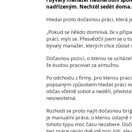
nadřízeným. Nechtěl sedět doma.
Hledal proto dočasnou práci, která je
„Pokud se někdo domnívá, že v příp
práci, mýlí se. Přesvědčil jsem se o 
bývalý manažer, kterých chce zůstat
Dočasnou pozici, o kterou se ucházel,
že budou pracovat za almužnu.
Po odchodu z firmy, pro kterou pracov
popsaným způsobem hledat práci novo
občas včetně sobot a nedělí, předst
nesnesitelná.
Rozhodl se proto najít dočasnou bri
je manuální práce, o kterou údajně 
tohoto typu moc času nezabere. Dočetl 
bez práce okolo dvě stě tisíc lidí, a