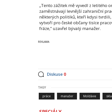
„Tento zážitek mě vyvedl z letitého o
zaměstnávají levnější zahraniční prac
některých politiků, kteří kdysi tvrdi
vytvoří pro české občany tisíce praco
fráze,“ uzavřel bývalý manažer.
Diskuse
0
TAGY
práce
manažer
Moldávie
skla
SPECIÁLY