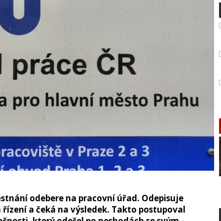
ěstnání odebere na pracovní úřad. Odepisuje
 řízení a čeká na výsledek. Takto postupoval
ečnosti, který odešel po neshodách se svým