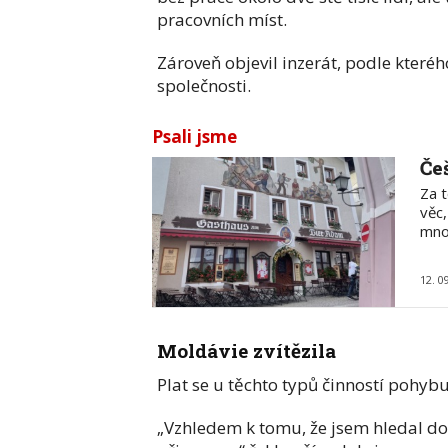
pracovních míst.
Zároveň objevil inzerát, podle kter
společnosti.
Psali jsme
Če
Za t
věc
mno
12. 0
Moldávie zvítězila
Plat se u těchto typů činností pohyb
„Vzhledem k tomu, že jsem hledal do