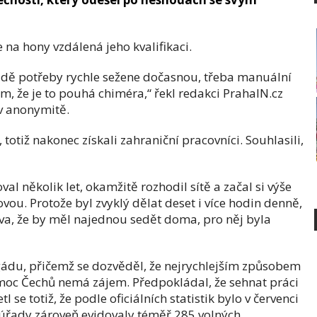
 na hony vzdálená jeho kvalifikaci.
adě potřeby rychle sežene dočasnou, třeba manuální
tom, že je to pouhá chiméra,“ řekl redakci PrahaIN.cz
 v anonymitě.
 totiž nakonec získali zahraniční pracovníci. Souhlasili,
al několik let, okamžitě rozhodil sítě a začal si výše
u. Protože byl zvyklý dělat deset i více hodin denně,
ava, že by měl najednou sedět doma, pro něj byla
gádu, přičemž se dozvěděl, že nejrychlejším způsobem
moc Čechů nemá zájem. Předpokládal, že sehnat práci
se totiž, že podle oficiálních statistik bylo v červenci
le úřady zároveň evidovaly téměř 285 volných