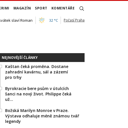
KRIMI
MAGAZÍN
SPORT
KOMENTÁŘE
 svátek slaví Roman
32 °C
Počasí Praha
NEJNOVĚJŠÍ ČLÁNKY
Kaštan čeká proměna. Dostane
zahradní kavárnu, sál a zázemí
pro trhy
Byrokracie bere psům v útulcích
šanci na nový život. Philippe čeká
už…
Božská Marilyn Monroe v Praze.
Výstava odhaluje méně známou tvář
legendy