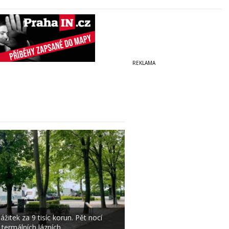
ážitek za 9 tisíc korun. Pět nocí
 termálních lázních…