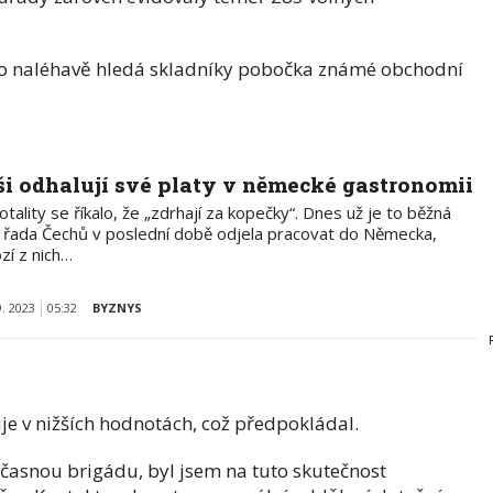
ého naléhavě hledá skladníky pobočka známé obchodní
ši odhalují své platy v německé gastronomii
otality se říkalo, že „zdrhají za kopečky“. Dnes už je to běžná
, řada Čechů v poslední době odjela pracovat do Německa,
zí z nich…
9. 2023
05:32
BYZNYS
uje v nižších hodnotách, což předpokládal.
časnou brigádu, byl jsem na tuto skutečnost