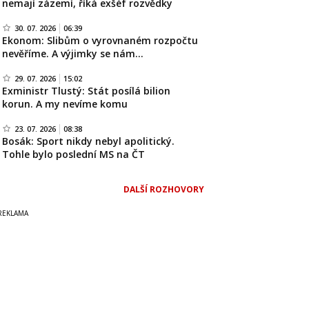
nemají zázemí, říká exšéf rozvědky
30. 07. 2026
06:39
Ekonom: Slibům o vyrovnaném rozpočtu
nevěříme. A výjimky se nám…
29. 07. 2026
15:02
Exministr Tlustý: Stát posílá bilion
korun. A my nevíme komu
23. 07. 2026
08:38
Bosák: Sport nikdy nebyl apolitický.
Tohle bylo poslední MS na ČT
DALŠÍ ROZHOVORY