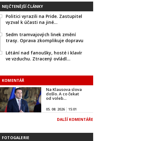
NEJČTENĚJŠÍ ČLÁNKY
Politici vyrazili na Pride. Zastupitel
vyzval k účasti na jiné…
Sedm tramvajových linek změní
trasy. Oprava zkomplikuje dopravu
Létání nad fanoušky, hosté i klavír
ve vzduchu. Ztracený ovládl…
KOMENTÁŘ
Na Klausova slova
došlo. A co čekat
od voleb…
05. 08. 2026
15:01
DALŠÍ KOMENTÁŘE
FOTOGALERIE