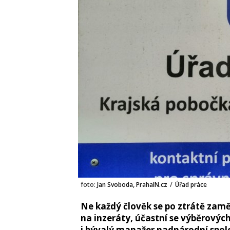
foto:
Jan Svoboda, PrahaIN.cz
/
Úřad práce
Ne každý člověk se po ztrátě zam
na inzeráty, účastní se výběrových
i bývalý manažer nadnárodní spol