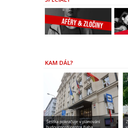
KAM DÁL?
Šestka pokračuje v plánování
Z
budoucnosti centra Baba
v