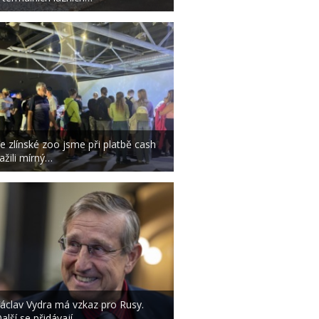
e zlínské zoo jsme při platbě cash
ažili mírný…
áclav Vydra má vzkaz pro Rusy.
alší se přidávají