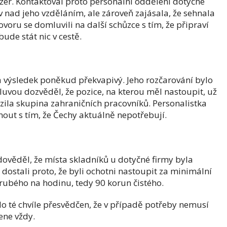
žer. Kontaktoval proto personální oddělení dotyčné
 nad jeho vzděláním, ale zároveň zajásala, že sehnala
voru se domluvili na další schůzce s tím, že připraví
de stát nic v cestě.
a výsledek poněkud překvapivý. Jeho rozčarování bylo
mluvou dozvěděl, že pozice, na kterou měl nastoupit, už
zila skupina zahraničních pracovníků. Personalistka
mout s tím, že Čechy aktuálně nepotřebují.
dověděl, že místa skladníků u dotyčné firmy byla
dostali proto, že byli ochotni nastoupit za minimální
rubého na hodinu, tedy 90 korun čistého.
 do té chvíle přesvědčen, že v případě potřeby nemusí
ene vždy.