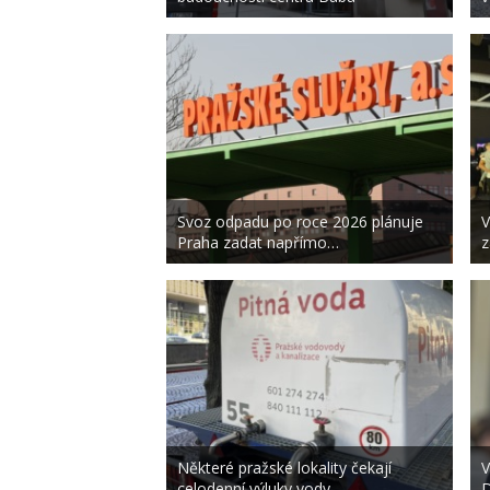
Svoz odpadu po roce 2026 plánuje
V
Praha zadat napřímo…
z
Některé pražské lokality čekají
V
celodenní výluky vody
D