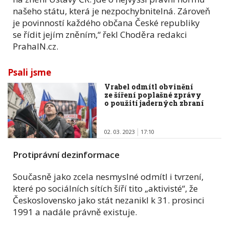
našeho státu, která je nezpochybnitelná. Zároveň
je povinností každého občana České republiky
se řídit jejím zněním,“ řekl Choděra redakci
PrahaIN.cz.
Psali jsme
Vrabel odmítl obvinění
ze šíření poplašné zprávy
o použití jaderných zbraní
02. 03. 2023
17:10
Protiprávní dezinformace
Současně jako zcela nesmyslné odmítl i tvrzení,
které po sociálních sítích šíří tito „aktivisté“, že
Československo jako stát nezanikl k 31. prosinci
1991 a nadále právně existuje.