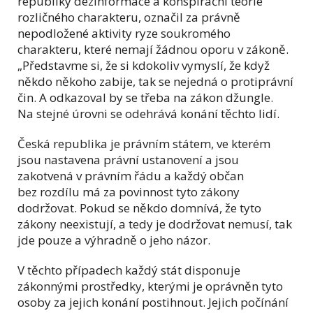
republiky dezinformace a konspirační teorie
rozličného charakteru, označil za právně
nepodložené aktivity ryze soukromého
charakteru, které nemají žádnou oporu v zákoně.
„Představme si, že si kdokoliv vymyslí, že když
někdo někoho zabije, tak se nejedná o protiprávní
čin. A odkazoval by se třeba na zákon džungle.
Na stejné úrovni se odehrává konání těchto lidí.
Česká republika je právním státem, ve kterém
jsou nastavena právní ustanovení a jsou
zakotvená v právním řádu a každý občan
bez rozdílu má za povinnost tyto zákony
dodržovat. Pokud se někdo domnívá, že tyto
zákony neexistují, a tedy je dodržovat nemusí, tak
jde pouze a výhradně o jeho názor.
V těchto případech každý stát disponuje
zákonnými prostředky, kterými je oprávněn tyto
osoby za jejich konání postihnout. Jejich počínání