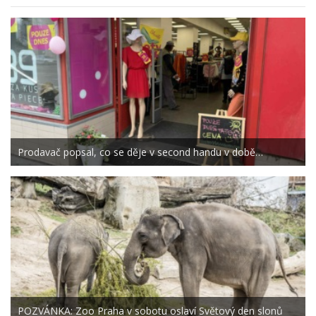
Prodavač popsal, co se děje v second handu v době…
POZVÁNKA: Zoo Praha v sobotu oslaví Světový den slonů