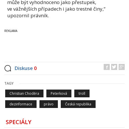
může být vyhodnoceno jako přestupek,
ve vážnějších případech i jako trestné činy,“
upozornil právník.
Diskuse
0
TAGY
Christian Choděra
Peterková
troll
dezinformace
právo
Česká republika
SPECIÁLY