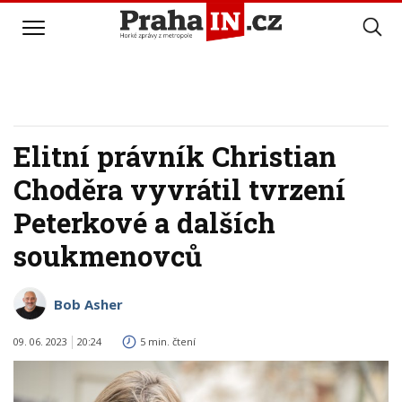
Elitní právník Christian
Choděra vyvrátil tvrzení
Peterkové a dalších
soukmenovců
Bob Asher
09. 06. 2023
20:24
5 min. čtení