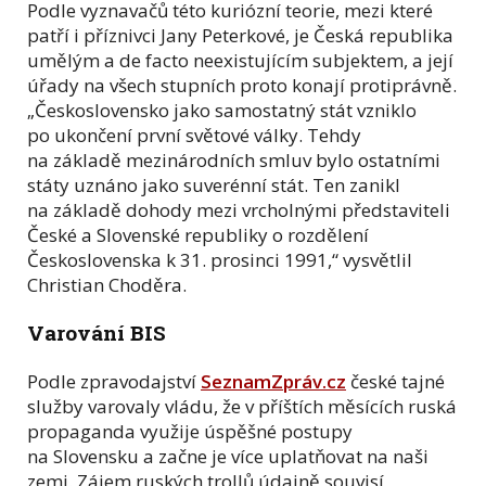
Podle vyznavačů této kuriózní teorie, mezi které
patří i příznivci Jany Peterkové, je Česká republika
umělým a de facto neexistujícím subjektem, a její
úřady na všech stupních proto konají protiprávně.
„Československo jako samostatný stát vzniklo
po ukončení první světové války. Tehdy
na základě mezinárodních smluv bylo ostatními
státy uznáno jako suverénní stát. Ten zanikl
na základě dohody mezi vrcholnými představiteli
České a Slovenské republiky o rozdělení
Československa k 31. prosinci 1991,“ vysvětlil
Christian Choděra.
Varování BIS
Podle zpravodajství
SeznamZpráv.cz
české tajné
služby varovaly vládu, že v příštích měsících ruská
propaganda využije úspěšné postupy
na Slovensku a začne je více uplatňovat na naši
zemi. Zájem ruských trollů údajně souvisí