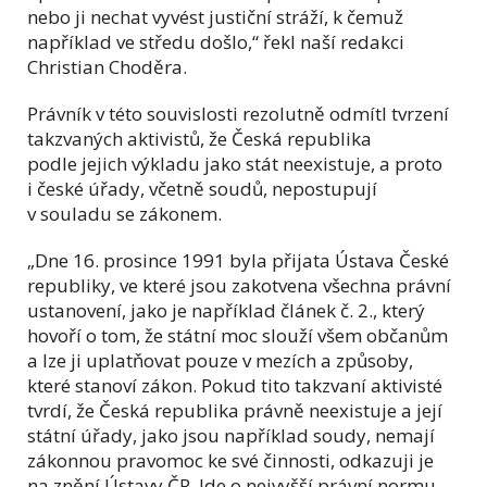
nebo ji nechat vyvést justiční stráží, k čemuž
například ve středu došlo,“ řekl naší redakci
Christian Choděra.
Právník v této souvislosti rezolutně odmítl tvrzení
takzvaných aktivistů, že Česká republika
podle jejich výkladu jako stát neexistuje, a proto
i české úřady, včetně soudů, nepostupují
v souladu se zákonem.
„Dne 16. prosince 1991 byla přijata Ústava České
republiky, ve které jsou zakotvena všechna právní
ustanovení, jako je například článek č. 2., který
hovoří o tom, že státní moc slouží všem občanům
a lze ji uplatňovat pouze v mezích a způsoby,
které stanoví zákon. Pokud tito takzvaní aktivisté
tvrdí, že Česká republika právně neexistuje a její
státní úřady, jako jsou například soudy, nemají
zákonnou pravomoc ke své činnosti, odkazuji je
na znění Ústavy ČR. Jde o nejvyšší právní normu