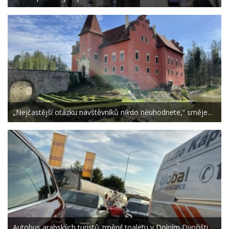
„Nejčastější otázku návštěvníků nikdo neuhodnete,“ směje…
Autobus arabských turistů změnil toaletu v Dolním Dvořišti…