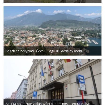
Spěch se nevyplatil. Čech u Lago di Garda by mohl…
Šestka pokračuje v plánování budoucnosti centra Baba