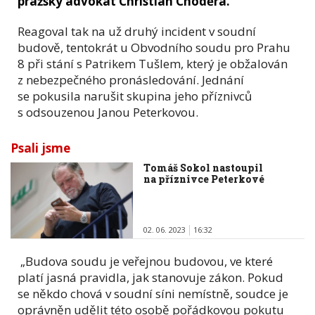
pražský advokát Christian Choděra.
Reagoval tak na už druhý incident v soudní
budově, tentokrát u Obvodního soudu pro Prahu
8 při stání s Patrikem Tušlem, který je obžalován
z nebezpečného pronásledování. Jednání
se pokusila narušit skupina jeho příznivců
s odsouzenou Janou Peterkovou.
Psali jsme
Tomáš Sokol nastoupil
na příznivce Peterkové
02. 06. 2023
16:32
„Budova soudu je veřejnou budovou, ve které
platí jasná pravidla, jak stanovuje zákon. Pokud
se někdo chová v soudní síni nemístně, soudce je
oprávněn udělit této osobě pořádkovou pokutu