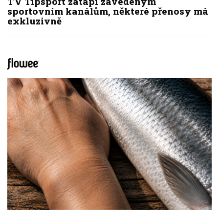
TV Tipsport zatápí zavedeným
sportovním kanálům, některé přenosy má
exkluzivně