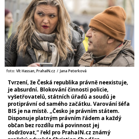
foto:
Vít Hassan, PrahaIN.cz
/
Jana Peterková
Tvrzení, že Česká republika právně neexistuje,
je absurdní. Blokování činnosti policie,
vyšetřovatelů, státních úřadů a soudů je
protiprávní od samého začátku. Varování šéfa
BIS je na místě. „Česko je právním státem.
Disponuje platným právním řádem a každý
občan bez rozdílu má povinnost jej
dodržovat,“ řekl pro PrahaIN.cz známý