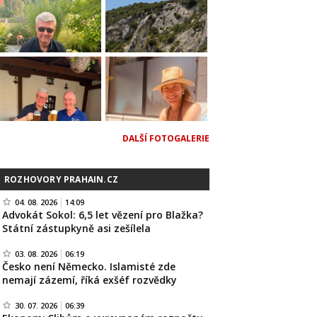
DALŠÍ FOTOGALERIE
ROZHOVORY PRAHAIN.CZ
04. 08. 2026
14:09
Advokát Sokol: 6,5 let vězení pro Blažka?
Státní zástupkyně asi zešílela
03. 08. 2026
06:19
Česko není Německo. Islamisté zde
nemají zázemí, říká exšéf rozvědky
30. 07. 2026
06:39