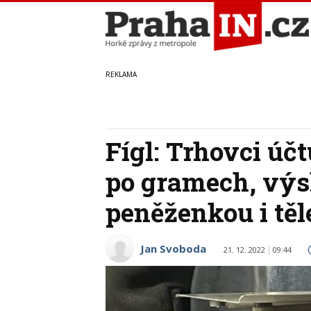
Fígl: Trhovci úč
po gramech, výs
peněženkou i tě
Jan Svoboda
21. 12. 2022
09:44