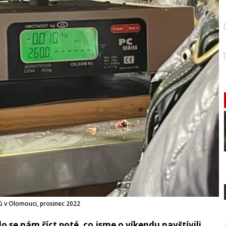
 v Olomouci, prosinec 2022
o se nám říct poté, co jsme o víkendu navštívili