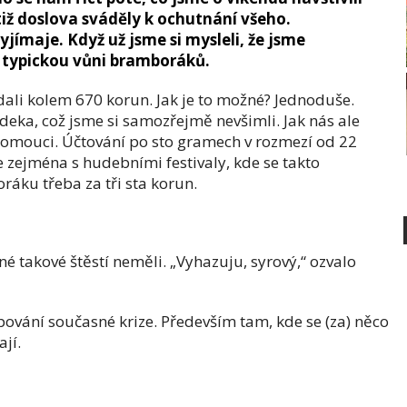
iž doslova sváděly k ochutnání všeho.
vyjímaje. Když už jsme si mysleli, že jsme
e typickou vůni bramboráků.
dali kolem 670 korun. Jak je to možné? Jednoduše.
 deka, což jsme si samozřejmě nevšimli. Jak nás ale
Olomouci. Účtování po sto gramech v rozmezí od 22
e zejména s hudebními festivaly, kde se takto
áku třeba za tři sta korun.
né takové štěstí neměli. „Vyhazuju, syrový,“ ozvalo
pování současné krize. Především tam, kde se (za) něco
jí.