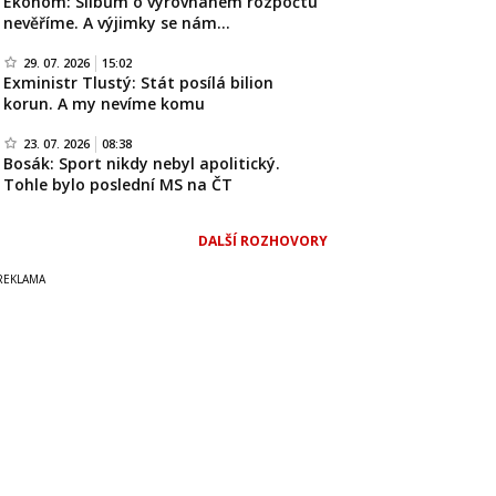
Ekonom: Slibům o vyrovnaném rozpočtu
nevěříme. A výjimky se nám…
29. 07. 2026
15:02
Exministr Tlustý: Stát posílá bilion
korun. A my nevíme komu
23. 07. 2026
08:38
Bosák: Sport nikdy nebyl apolitický.
Tohle bylo poslední MS na ČT
DALŠÍ ROZHOVORY