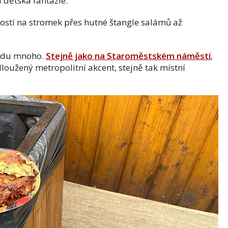
 dětská fantazie.
ností na stromek přes hutné štangle salámů až
endu mnoho.
Stejně jako na Staroměstském náměstí
,
dloužený metropolitní akcent, stejně tak místní