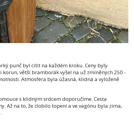
horký punč byl cítit na každém kroku. Ceny byly
i korun, větší bramborák vyšel na už zmíněných 250 -
motnosti. Atmosféra byla úžasná, klidná a vyloženě
Olomouce s klidným srdcem doporučíme. Cesta
y. Až na to, že zlobilo topení a ve vagónu byla zima,
.