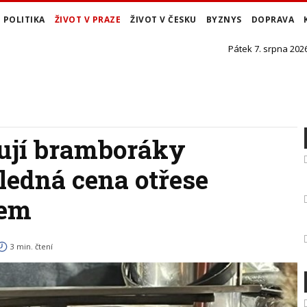
POLITIKA
ŽIVOT V PRAZE
ŽIVOT V ČESKU
BYZNYS
DOPRAVA
Pátek 7. srpna 2026
tují bramboráky
ledná cena otřese
lem
3 min. čtení