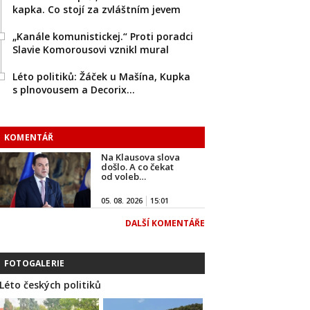
kapka. Co stojí za zvláštním jevem
„Kanále komunistickej.“ Proti poradci
Slavie Komorousovi vznikl mural
Léto politiků: Žáček u Mašína, Kupka
s plnovousem a Decorix…
KOMENTÁŘ
Na Klausova slova
došlo. A co čekat
od voleb…
05. 08. 2026
15:01
DALŠÍ KOMENTÁŘE
FOTOGALERIE
Léto českých politiků