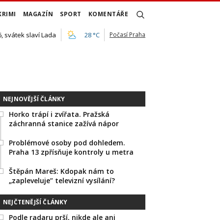
KRIMI
MAGAZÍN
SPORT
KOMENTÁŘE
, svátek slaví Lada
28 °C
Počasí Praha
NEJNOVĚJŠÍ ČLÁNKY
Horko trápí i zvířata. Pražská
záchranná stanice zažívá nápor
Problémové osoby pod dohledem.
Praha 13 zpřísňuje kontroly u metra
Štěpán Mareš: Kdopak nám to
„zapleveluje” televizní vysílání?
NEJČTENĚJŠÍ ČLÁNKY
Podle radaru prší, nikde ale ani