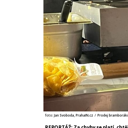
foto:
Jan Svoboda, PrahaIN.cz
/
Prodej bramboráků
REPORTÁŽ: Za chyby se platí, chtěl