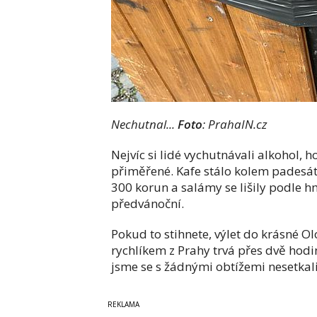
Nechutnal...
Foto
: PrahaIN.cz
Nejvíc si lidé vychutnávali alkohol, 
přiměřené. Kafe stálo kolem padesát
300 korun a salámy se lišily podle h
předvánoční.
Pokud to stihnete, výlet do krásné 
rychlíkem z Prahy trvá přes dvě hodin
jsme se s žádnými obtížemi nesetkali