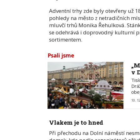
Adventní trhy zde byly otevřeny už 18
pohledy na město z netradičních mís
mluvčí trhů Monika Řehulková. Stán
se odehrává i doprovodný kulturní p
sortimentem.
Psali jsme
„M
v 
Tis
Drá
obe
10. 1
Vlakem je to hned
Při přechodu na Dolní náměstí nesmít