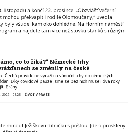
. listopadu a končí 23. prosince. „Obzvlášť večerní
t mohou překvapit i rodilé Olomoučany,“ uvedla
ky byly všude, kam oko dohlédne. Na Horním náměstí
rogram a najdete tam více než stovku stánků s různým
ámo, co to říká?“ Německé trhy
Drážďanech se změnily na české
íce Čechů pravidelně vyráží na vánoční trhy do německých
žďan. Díky covidové pauze jsme se bez nich museli dva roky
jít. Brány…
2. 2022
05:25
ŽIVOT V PRAZE
e minout Ježíškovu dílničku s poštou. Jde o prosklený