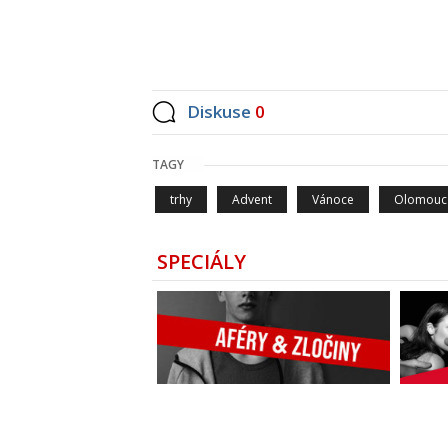
Diskuse
0
TAGY
trhy
Advent
Vánoce
Olomouc
SPECIÁLY