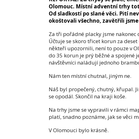
Olomouc. Místní adventní trhy tot
Od sladkostí po slané věci. Pití ne
okoštovali všechno, zavětřili jsm
Za tři pořádné placky jsme nakonec 
Účtuje se skoro třicet korun za deset
někteří upozornili, není to pouze v 
do 35 korun je prý běžné a spojené j
návštěvníci naládují jednoho brambor
Nám ten místní chutnal, jiným ne.
Náš byl propečený, chutný, křupal. Ji
se opodál. Skončil na kraji koše.
Na trhy jsme se vypravili v rámci ma
platí, snadno poznáme, jak se věci ma
V Olomouci bylo krásně.