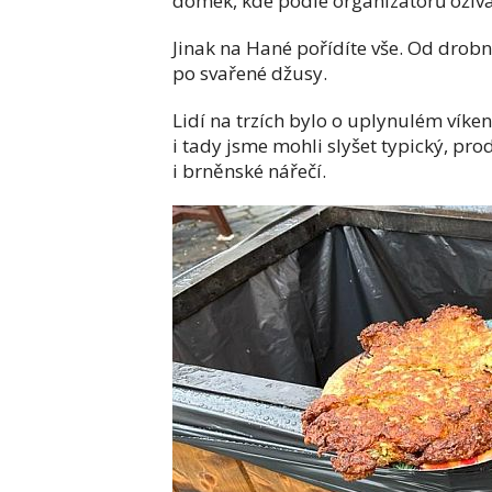
domek, kde podle organizátorů ožívá
Jinak na Hané pořídíte vše. Od drob
po svařené džusy.
Lidí na trzích bylo o uplynulém vík
i tady jsme mohli slyšet typický, pro
i brněnské nářečí.