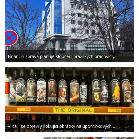
Finanční správa plánuje sloučení pražských pracovišť,…
V Itálii se objevily šokující obrázky na upomínkových…