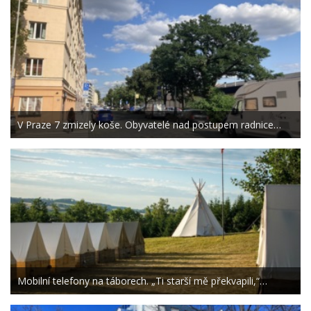
V Praze 7 zmizely koše. Obyvatelé nad postupem radnice…
Mobilní telefony na táborech. „Ti starší mě překvapili,“…