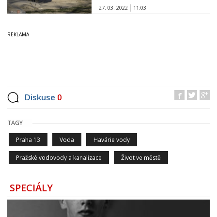
27. 03. 2022
11:03
Diskuse
0
TAGY
Praha 13
Voda
Havárie vody
Pražské vodovody a kanalizace
Život ve městě
SPECIÁLY