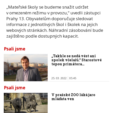
„Mateřské školy se budeme snažit udržet
v omezeném režimu v provozu,“ uvedli zástupci
Prahy 13. Obyvatelům doporučuje sledovat
informace z jednotlivých škol i školek na jejich
webových stránkách. Náhradní zásobování bude
zajištěno podle dostupných kapacit.
Psali jsme
„Takhle se nedá vést ani
spolek včelařů.“ Starostové
tepou primátora…
25. 03. 2022
05:45
Psali jsme
V pražské ZOO láká jaro
mláďata ven