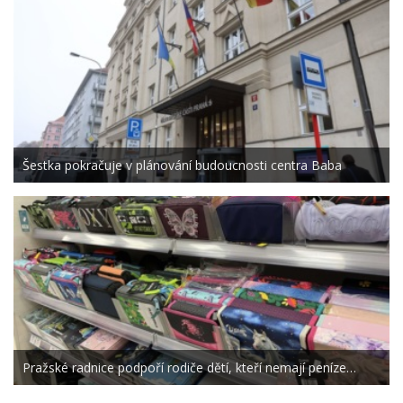
Šestka pokračuje v plánování budoucnosti centra Baba
Pražské radnice podpoří rodiče dětí, kteří nemají peníze…