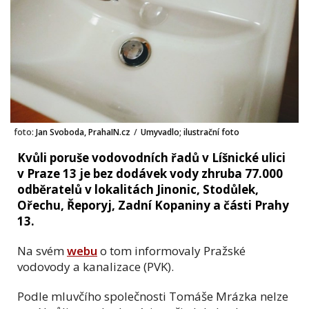
foto:
Jan Svoboda, PrahaIN.cz
/
Umyvadlo; ilustrační foto
Kvůli poruše vodovodních řadů v Líšnické ulici
v Praze 13 je bez dodávek vody zhruba 77.000
odběratelů v lokalitách Jinonic, Stodůlek,
Ořechu, Řeporyj, Zadní Kopaniny a části Prahy
13.
Na svém
webu
o tom informovaly Pražské
vodovody a kanalizace (PVK).
Podle mluvčího společnosti Tomáše Mrázka nelze