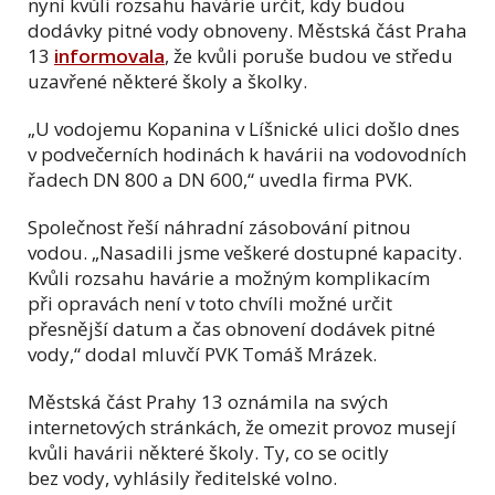
nyní kvůli rozsahu havárie určit, kdy budou
dodávky pitné vody obnoveny. Městská část Praha
13
informovala
, že kvůli poruše budou ve středu
uzavřené některé školy a školky.
„U vodojemu Kopanina v Líšnické ulici došlo dnes
v podvečerních hodinách k havárii na vodovodních
řadech DN 800 a DN 600,“ uvedla firma PVK.
Společnost řeší náhradní zásobování pitnou
vodou. „Nasadili jsme veškeré dostupné kapacity.
Kvůli rozsahu havárie a možným komplikacím
při opravách není v toto chvíli možné určit
přesnější datum a čas obnovení dodávek pitné
vody,“ dodal mluvčí PVK Tomáš Mrázek.
Městská část Prahy 13 oznámila na svých
internetových stránkách, že omezit provoz musejí
kvůli havárii některé školy. Ty, co se ocitly
bez vody, vyhlásily ředitelské volno.