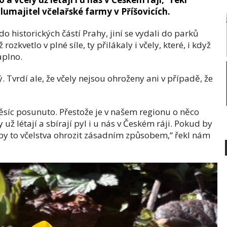
lumajitel včelařské farmy v Příšovicích.
do historických částí Prahy, jiní se vydali do parků
ozkvetlo v plné síle, ty přilákaly i včely, které, i když
aplno.
. Tvrdí ale, že včely nejsou ohroženy ani v případě, že
ěsíc posunuto. Přestože je v našem regionu o něco
y už létají a sbírají pyl i u nás v Českém ráji. Pokud by
by to včelstva ohrozit zásadním způsobem,“ řekl nám