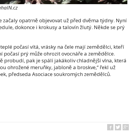
haIN.cz
se začaly opatrně objevovat už před dvěma týdny. Nyní
edule, dokonce i krokusy a talovín žlutý. Někde se prý
teplé počasí vítá, vrásky na čele mají zemědělci, kteří
rní počasí prý může ohrozit ovocnáře a zemědělce.
 probudí, pak je spálí jakákoliv chladnější vlna, která
sou ohrožené meruňky, jabloně a broskve,“ řekl už
ebek, předseda Asociace soukromých zemědělců.