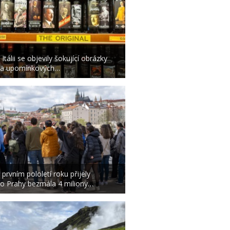
 Itálii se objevily šokující obrázky
a upomínkových…
 prvním pololetí roku přijely
o Prahy bezmála 4 miliony…