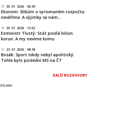
30. 07. 2026
06:39
Ekonom: Slibům o vyrovnaném rozpočtu
nevěříme. A výjimky se nám…
29. 07. 2026
15:02
Exministr Tlustý: Stát posílá bilion
korun. A my nevíme komu
23. 07. 2026
08:38
Bosák: Sport nikdy nebyl apolitický.
Tohle bylo poslední MS na ČT
DALŠÍ ROZHOVORY