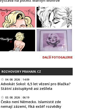
Výstava na počest Marilyn Monroe
DALŠÍ FOTOGALERIE
ROZHOVORY PRAHAIN.CZ
04. 08. 2026
14:09
Advokát Sokol: 6,5 let vězení pro Blažka?
Státní zástupkyně asi zešílela
03. 08. 2026
06:19
Česko není Německo. Islamisté zde
nemají zázemí, říká exšéf rozvědky