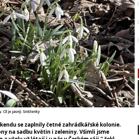
y. Cíl je jasný. Sněženky
ndu se zaplnily četné zahrádkářské kolonie.
ny na sadbu květin i zeleniny. Všimli jsme
o a včely už létají i u nás v Českém ráji,“ řekl