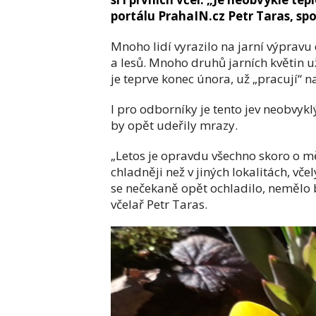
portálu PrahaIN.cz Petr Taras, spo
Mnoho lidí vyrazilo na jarní výpravu 
a lesů. Mnoho druhů jarních květin už r
je teprve konec února, už „pracují“ n
I pro odborníky je tento jev neobvyklý
by opět udeřily mrazy.
„Letos je opravdu všechno skoro o m
chladněji než v jiných lokalitách, včel
se nečekaně opět ochladilo, nemělo 
včelař Petr Taras.