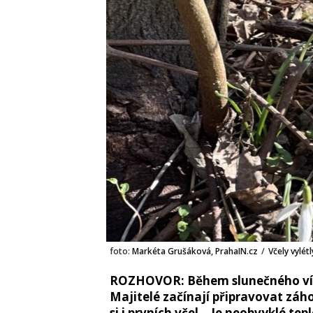
foto:
Markéta Grušáková, PrahaIN.cz
/
Včely vylétl
ROZHOVOR: Během slunečného víke
Majitelé začínají připravovat záho
si i prvních včel. „Je neobvyklé tepl