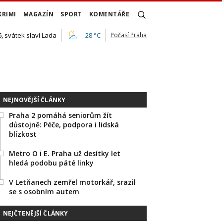
KRIMI
MAGAZÍN
SPORT
KOMENTÁŘE
, svátek slaví Lada
28 °C
Počasí Praha
NEJNOVĚJŠÍ ČLÁNKY
Praha 2 pomáhá seniorům žít
důstojně: Péče, podpora i lidská
blízkost
Metro O i E. Praha už desítky let
hledá podobu páté linky
V Letňanech zemřel motorkář, srazil
se s osobním autem
NEJČTENĚJŠÍ ČLÁNKY