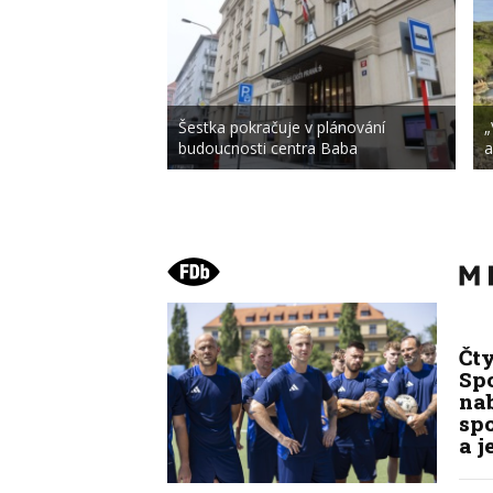
Šestka pokračuje v plánování
„
budoucnosti centra Baba
a
Čt
Spo
na
sp
a j