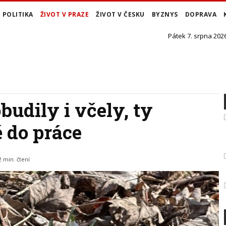
POLITIKA
ŽIVOT V PRAZE
ŽIVOT V ČESKU
BYZNYS
DOPRAVA
Pátek 7. srpna 2026
budily i včely, ty
 do práce
2 min. čtení