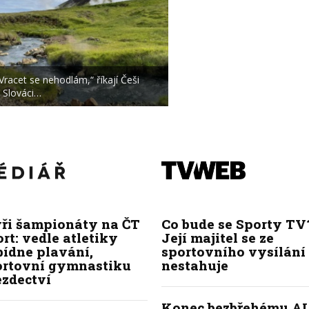
Vracet se nehodlám,“ říkají Češi
 Slováci…
yři šampionáty na ČT
Co bude se Sporty TV
rt: vedle atletiky
Její majitel se ze
bídne plavání,
sportovního vysílání
ortovní gymnastiku
nestahuje
ezdectví
Konec bezbřehému AI