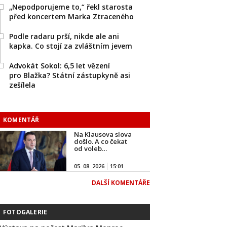
„Nepodporujeme to,“ řekl starosta
před koncertem Marka Ztraceného
Podle radaru prší, nikde ale ani
kapka. Co stojí za zvláštním jevem
Advokát Sokol: 6,5 let vězení
pro Blažka? Státní zástupkyně asi
zešílela
KOMENTÁŘ
Na Klausova slova
došlo. A co čekat
od voleb…
05. 08. 2026
15:01
DALŠÍ KOMENTÁŘE
FOTOGALERIE