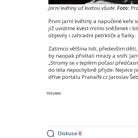
Jarní květiny už kvetou všude.
Foto:
Pra
První jarní květiny a napučené keře 
již uvidíme kvést mimo sněženek i bl
objevily i zahradní petrklíče a fialky.
Zatímco většina lidí, především dětí, 
by naopak přivítali mrazy a sníh. Ja
„Stromy se v teplém počasí předčasně
do léta nepochybně přijde. Nejvíce j
dříve portálu PrahaIN.cz Jaroslav Š
Diskuse
0