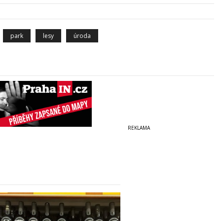
park
lesy
úroda