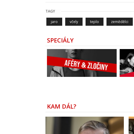
TAGY
jaro
včely
teplo
zemědělci
SPECIÁLY
KAM DÁL?