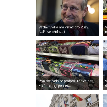
Václav Vydra má vzkaz pro Rusy.
V
Další se přidávají
n
Pražské radnice podpoří rodiče dětí,
V
kteří nemají peníze…
d