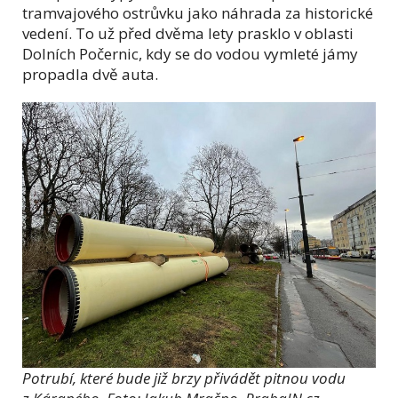
tramvajového ostrůvku jako náhrada za historické
vedení. To už před dvěma lety prasklo v oblasti
Dolních Počernic, kdy se do vodou vymleté jámy
propadla dvě auta.
Potrubí, které bude již brzy přivádět pitnou vodu