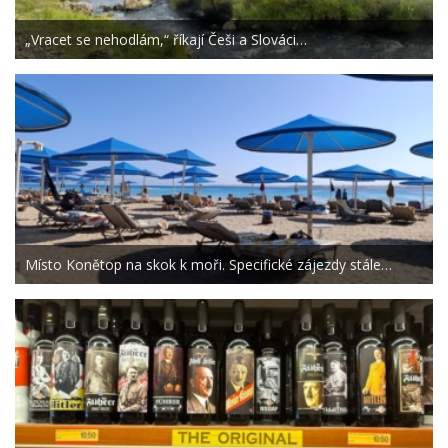
„Vracet se nehodlám,“ říkají Češi a Slováci…
Místo Konětop na skok k moři. Specifické zájezdy stále…