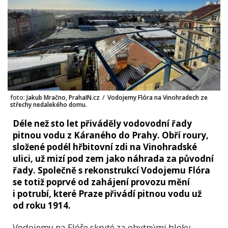
foto:
Jakub Mračno, PrahaIN.cz
/
Vodojemy Flóra na Vinohradech ze
střechy nedalekého domu.
Déle než sto let přiváděly vodovodní řady
pitnou vodu z Káraného do Prahy. Obří roury,
složené podél hřbitovní zdi na Vinohradské
ulici, už mizí pod zem jako náhrada za původní
řady. Společně s rekonstrukcí Vodojemu Flóra
se totiž poprvé od zahájení provozu mění
i potrubí, které Praze přivádí pitnou vodu už
od roku 1914.
Vodojemy na Flóře skryté za obytnými bloky