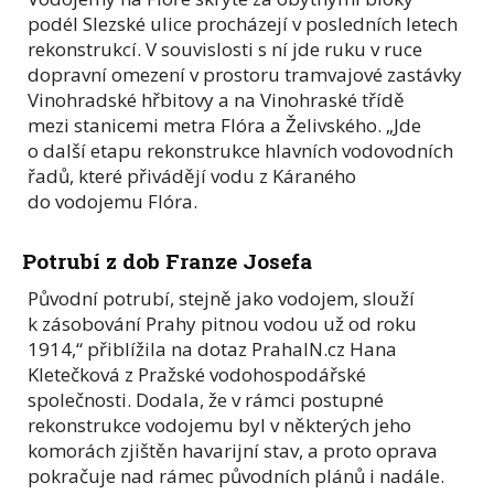
podél Slezské ulice procházejí v posledních letech
rekonstrukcí. V souvislosti s ní jde ruku v ruce
dopravní omezení v prostoru tramvajové zastávky
Vinohradské hřbitovy a na Vinohraské třídě
mezi stanicemi metra Flóra a Želivského. „Jde
o další etapu rekonstrukce hlavních vodovodních
řadů, které přivádějí vodu z Káraného
do vodojemu Flóra.
Potrubí z dob Franze Josefa
Původní potrubí, stejně jako vodojem, slouží
k zásobování Prahy pitnou vodou už od roku
1914,“ přiblížila na dotaz PrahaIN.cz Hana
Kletečková z Pražské vodohospodářské
společnosti. Dodala, že v rámci postupné
rekonstrukce vodojemu byl v některých jeho
komorách zjištěn havarijní stav, a proto oprava
pokračuje nad rámec původních plánů i nadále.