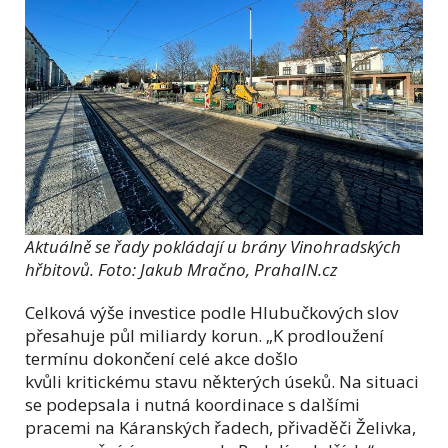
Aktuálně se řady pokládají u brány Vinohradských
hřbitovů. Foto: Jakub Mračno, PrahaIN.cz
Celková výše investice podle Hlubučkových slov
přesahuje půl miliardy korun. „K prodloužení
termínu dokončení celé akce došlo
kvůli kritickému stavu některých úseků. Na situaci
se podepsala i nutná koordinace s dalšími
pracemi na Káranských řadech, přivaděči Želivka,