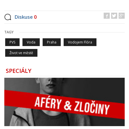
Diskuse
0
TAGY
PVS
Voda
Praha
Vodojem Flóra
Život ve městě
SPECIÁLY