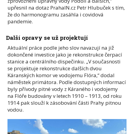
zprovoznění úpravny vody Podolí a dalších,“
upřesnil na dotaz PrahaIN.cz Petr Hlubuček s tím,
že do harmonogramu zasáhla i covidová
pandemie.
Další opravy se už projektují
Aktuální práce podle jeho slov navazují na již
dokončené investice jako je rekonstrukce čerpací
stanice a centrálního dispečinku. „V současnosti
se projektuje rekonstrukce dalších dvou
Káranských komor ve vodojemu Flóra,“ dodal
náměstek primátora. Podle dostupných informací
byly přívody pitné vody z Káraného i vodojemy
na Flóře budovány v letech 1910 – 1913, od roku
1914 pak slouží k zásobování části Prahy pitnou
vodou.