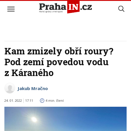
Kam zmizely obří roury?
Pod zemí povedou vodu
z Káraného
Jakub Mračno
24. 01. 2022
17:11
4 min. čtení