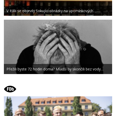
V Itálii se objevily šokující obrázky na upomínkových…
Přežili byste 72 hodin doma? Mladší by skončili bez vody…