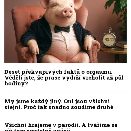
Deset překvapivých faktů o orgasmu.
Věděli jste, že prase vydrží vrcholit až půl
hodiny?
My jsme každý jiný. Oni jsou všichni
stejní. Proč tak snadno soudíme druhé
Všichni hrajeme v parodii. A tváříme se
při tom smrtelně vážně