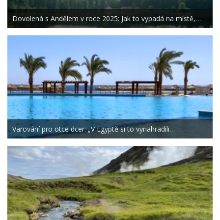
Dovolená s Andělem v roce 2025: Jak to vypadá na místě,…
Varování pro otce dcer: „V Egyptě si to vynahradili…