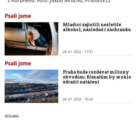
z Káraného. Foto: Jakub Mračno, PrahaIN.cz
Psali jsme
Mladíci zajistili nezletilé
alkohol, následně i záchranku
24. 01. 2022
17:31
Psali jsme
Praha bude rozdávat miliony
obvodům; filmařům by mohlo
zdražit natáčení
24. 01. 2022
10:29