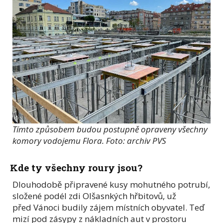
Tímto způsobem budou postupně opraveny všechny
komory vodojemu Flora. Foto: archiv PVS
Kde ty všechny roury jsou?
Dlouhodobě připravené kusy mohutného potrubí,
složené podél zdi Olšasnkých hřbitovů, už
před Vánoci budily zájem místních obyvatel. Teď
mizí pod zásypy z nákladních aut v prostoru