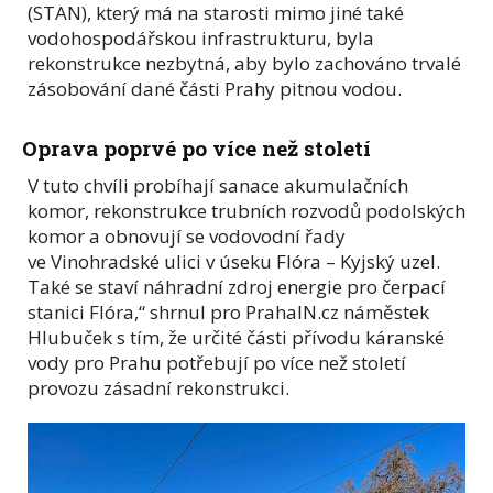
(STAN), který má na starosti mimo jiné také
vodohospodářskou infrastrukturu, byla
rekonstrukce nezbytná, aby bylo zachováno trvalé
zásobování dané části Prahy pitnou vodou.
Oprava poprvé po více než století
V tuto chvíli probíhají sanace akumulačních
komor, rekonstrukce trubních rozvodů podolských
komor a obnovují se vodovodní řady
ve Vinohradské ulici v úseku Flóra – Kyjský uzel.
Také se staví náhradní zdroj energie pro čerpací
stanici Flóra,“ shrnul pro PrahaIN.cz náměstek
Hlubuček s tím, že určité části přívodu káranské
vody pro Prahu potřebují po více než století
provozu zásadní rekonstrukci.