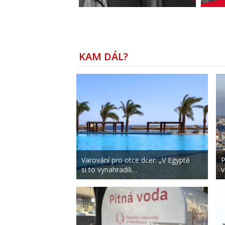
KAM DÁL?
Varování pro otce dcer: „V Egyptě
P
si to vynahradili…
v