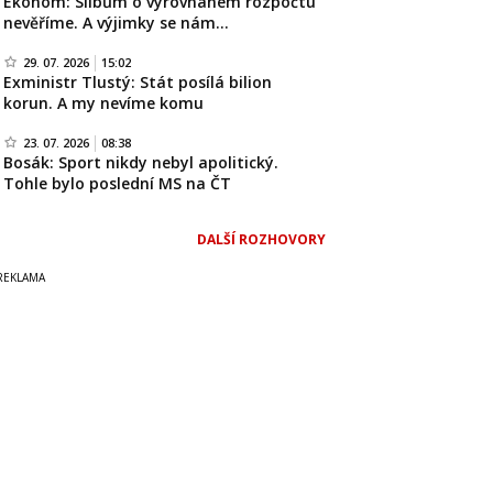
Ekonom: Slibům o vyrovnaném rozpočtu
nevěříme. A výjimky se nám…
29. 07. 2026
15:02
Exministr Tlustý: Stát posílá bilion
korun. A my nevíme komu
23. 07. 2026
08:38
Bosák: Sport nikdy nebyl apolitický.
Tohle bylo poslední MS na ČT
DALŠÍ ROZHOVORY