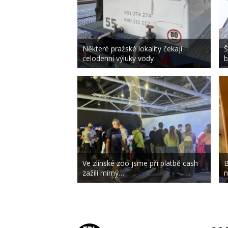
Některé pražské lokality čekají
Š
celodenní výluky vody
b
Ve zlínské zoo jsme při platbě cash
B
zažili mírný…
n