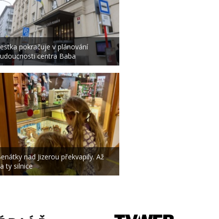
estka pokračuje v plánování
udoucnosti centra Baba
enátky nad Jizerou překvapily. Až
a ty silnice