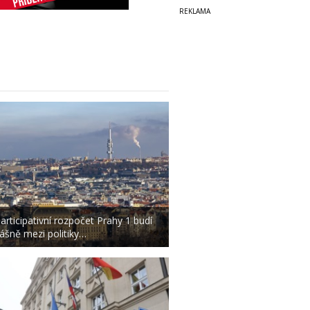
articipativní rozpočet Prahy 1 budí
ášně mezi politiky…