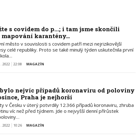
žte s covidem do p...; i tam jsme skončili
i mapování karantény…
ní město v souvislosti s covidem patří mezi nejrizikovější
sy celé republiky. Proto se také minulý týden uskutečnila první
 kola…
1. 2022
22:08
MAGAZÍN
ibylo nejvíc případů koronaviru od poloviny
osince, Praha je nejhorší
ty v Česku v úterý potvrdily 12.366 případů koronaviru, zhruba
tinu víc než před týdnem. Jde o nejvyšší denní přírůstek
poloviny…
1. 2022
10:26
MAGAZÍN