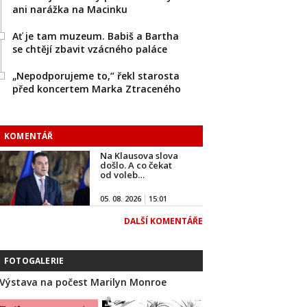
ani narážka na Macinku
Ať je tam muzeum. Babiš a Bartha
se chtějí zbavit vzácného paláce
„Nepodporujeme to,“ řekl starosta
před koncertem Marka Ztraceného
KOMENTÁŘ
Na Klausova slova
došlo. A co čekat
od voleb…
05. 08. 2026
15:01
DALŠÍ KOMENTÁŘE
FOTOGALERIE
Výstava na počest Marilyn Monroe