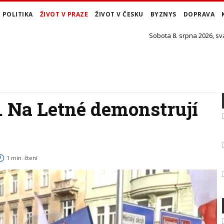
POLITIKA
ŽIVOT V PRAZE
ŽIVOT V ČESKU
BYZNYS
DOPRAVA
Sobota 8. srpna 2026, sv
a. Na Letné demonstrují
1 min. čtení