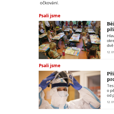
očkování.
Psali jsme
Bě
př
Hlav
okre
dvě
12. 0
Psali jsme
Př
pr
Tes
o pě
od 
12. 0