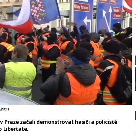
vnitra
v Praze začali demonstrovat hasiči a policisté
 Libertate.