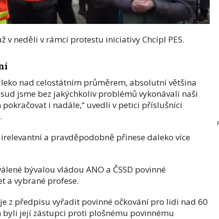
 v neděli v rámci protestu iniciativy Chcípl PES.
ní
aleko nad celostátním průměrem, absolutní většina
osud jsme bez jakýchkoliv problémů vykonávali naši
pokračovat i nadále,“ uvedli v petici příslušníci
.
o irelevantní a pravděpodobně přinese daleko více
válené bývalou vládou ANO a ČSSD povinné
et a vybrané profese.
je z předpisu vyřadit povinné očkování pro lidi nad 60
h byli její zástupci proti plošnému povinnému