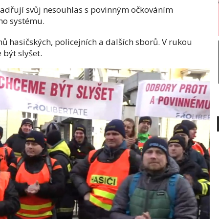
jadřují svůj nesouhlas s povinným očkováním
ho systému.
nů hasičských, policejních a dalších sborů. V rukou
být slyšet.