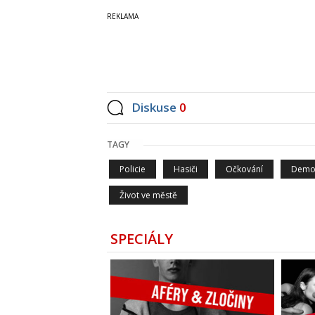
Diskuse
0
TAGY
Policie
Hasiči
Očkování
Demo
Život ve městě
SPECIÁLY