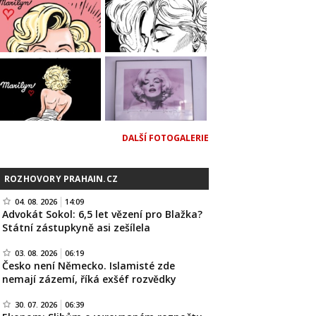
DALŠÍ FOTOGALERIE
ROZHOVORY PRAHAIN.CZ
04. 08. 2026
14:09
Advokát Sokol: 6,5 let vězení pro Blažka?
Státní zástupkyně asi zešílela
03. 08. 2026
06:19
Česko není Německo. Islamisté zde
nemají zázemí, říká exšéf rozvědky
30. 07. 2026
06:39