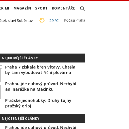
KRIMI
MAGAZÍN
SPORT
KOMENTÁŘE
átek slaví Soběslav
29 °C
Počasí Praha
NEJNOVĚJŠÍ ČLÁNKY
Praha 7 získala břeh Vltavy. Chtěla
by tam vybudovat říční plovárnu
Prahou jde duhový průvod. Nechybí
ani narážka na Macinku
Pražské jednohubky: Druhý tajný
pražský orloj
NEJČTENĚJŠÍ ČLÁNKY
Prahou jde duhový průvod. Nechybí