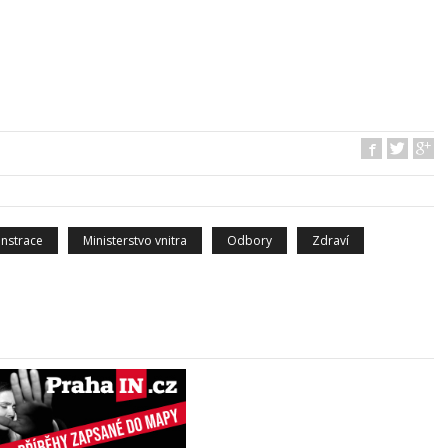
nstrace
Ministerstvo vnitra
Odbory
Zdraví