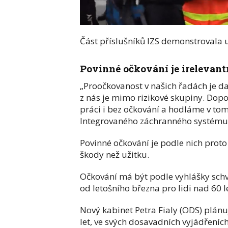
Část příslušníků IZS demonstrovala už
Povinné očkování je irelevant
„Proočkovanost v našich řadách je d
z nás je mimo rizikové skupiny. Dop
práci i bez očkování a hodláme v tom 
Integrovaného záchranného systému
Povinné očkování je podle nich prot
škody než užitku.
Očkování má být podle vyhlášky sch
od letošního března pro lidi nad 60 l
Nový kabinet Petra Fialy (ODS) plánu
let, ve svých dosavadních vyjádřeníc