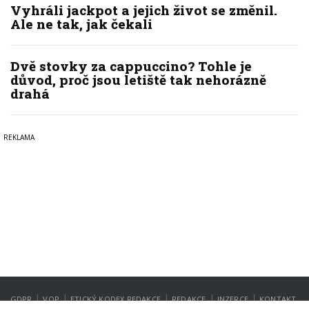
Vyhráli jackpot a jejich život se změnil.
Ale ne tak, jak čekali
Dvě stovky za cappuccino? Tohle je
důvod, proč jsou letiště tak nehorázně
drahá
|
|
|
|
|
GDPR
VOP
ETICKÝ KODEX REDAKCE
REDAKCE
INZERCE
KONTAKT