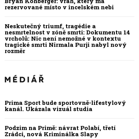
Bryan Kohberger: vrah, který má
rezervované místo v incelském nebi
Neskutečný triumf, tragédie a
nesmrtelnost v zóně smrti: Dokumentu 14
vrcholů: Nic není nemožné v kontextu
tragické smrti Nirmala Purji nabyl nový
rozměr
Prima Sport bude sportovně-lifestylový
kanál. Ukázala vizuál studia
Podzim na Primě: návrat Polabí, třetí
Zrádci, nová Kriminálka Slapy