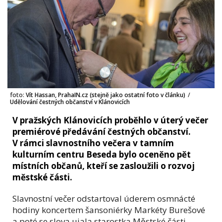
foto:
Vít Hassan, PrahaIN.cz (stejně jako ostatní foto v článku)
/
Udělování čestných občanství v Klánovicích
V pražských Klánovicích proběhlo v úterý večer
premiérové předávání čestných občanství.
V rámci slavnostního večera v tamním
kulturním centru Beseda bylo oceněno pět
místních občanů, kteří se zasloužili o rozvoj
městské části.
Slavnostní večer odstartoval úderem osmnácté
hodiny koncertem šansoniérky Markéty Burešové
a poté se slova ujala starostka Městské části