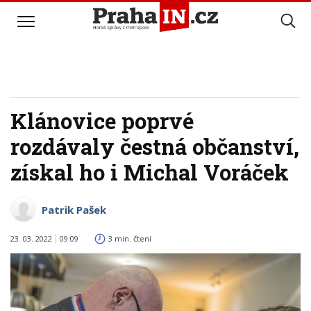
Klánovice poprvé
rozdávaly čestná občanství,
získal ho i Michal Voráček
Patrik Pašek
23. 03. 2022
09:09
3 min. čtení