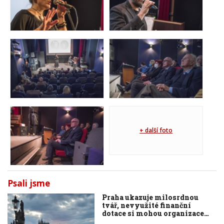
+ další foto
Psali jsme
Praha ukazuje milosrdnou
tvář, nevyužité finanční
dotace si mohou organizace…