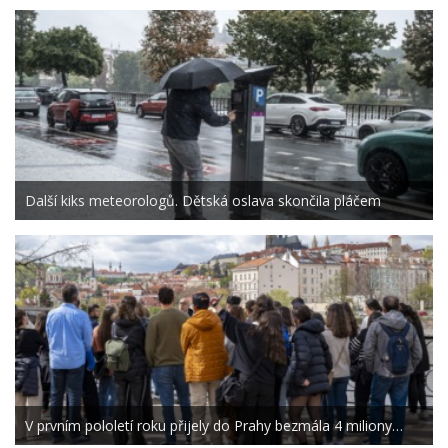
Další kiks meteorologů. Dětská oslava skončila pláčem
V prvním pololetí roku přijely do Prahy bezmála 4 miliony…