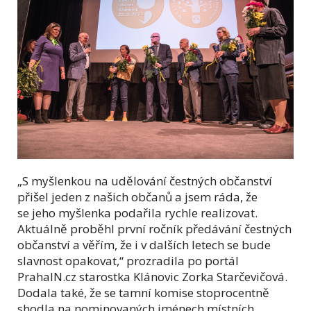
„S myšlenkou na udělování čestných občanství
přišel jeden z našich občanů a jsem ráda, že
se jeho myšlenka podařila rychle realizovat.
Aktuálně proběhl první ročník předávání čestných
občanství a věřím, že i v dalších letech se bude
slavnost opakovat,“ prozradila po portál
PrahaIN.cz starostka Klánovic Zorka Starčevičová.
Dodala také, že se tamní komise stoprocentně
shodla na nominovaných jménech místních