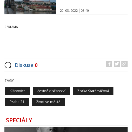
20. 03. 2022
08:40
Diskuse
0
TAGY
Klánovice
čestné občanství
Zorka Starčevičová
Praha 21
Život ve městě
SPECIÁLY