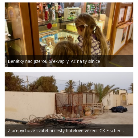
Benátky nad Jizerou překvapily. Až na ty silnice
Z přepychové svatební cesty hotelové vězení. CK Fischer…