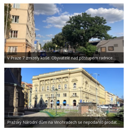
V Praze 7 zmizely koše. Obyvatelé nad postupem radnice…
Pražský Národní dům na Vinohradech se nepodařilo prodat…