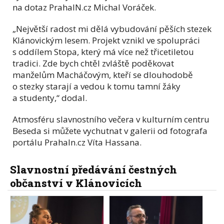
na dotaz PrahaIN.cz Michal Voráček.
„Největší radost mi dělá vybudování pěších stezek
Klánovickým lesem. Projekt vznikl ve spolupráci
s oddílem Stopa, který má více než třicetiletou
tradici. Zde bych chtěl zvláště poděkovat
manželům Macháčovým, kteří se dlouhodobě
o stezky starají a vedou k tomu tamní žáky
a studenty,“ dodal.
Atmosféru slavnostního večera v kulturním centru
Beseda si můžete vychutnat v galerii od fotografa
portálu PrahaIn.cz Víta Hassana.
Slavnostní předávání čestných
občanství v Klánovicích