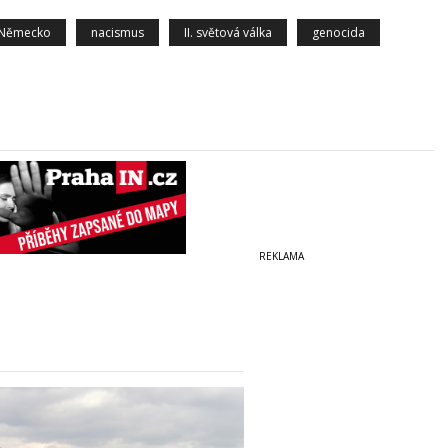
Německo
nacismus
II. světová válka
genocida