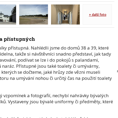
+ další foto
a přístupných
vníky přístupná. Nahlédli jsme do domů 38 a 39, které
jídelna, takže si návštěvníci snadno představí, jak tady
avování, podívat se lze i do pokojů s palandami,
ňů naráz. Přístupné jsou také toalety či umývárny,
e kterých se dočteme, jaké hrůzy zde vězni museli
storu na umývání nohou či určitý čas na použití toalety
ný vzpomínek a fotografií, nechybí nahrávky bývalých
íků. Vystaveny jsou bývalé uniformy či předměty, které