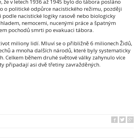
, že v letech 1936 až 1945 bylo do tábora posláno
alo o politické odpůrce nacistického režimu, později
yli podle nacistické logiky rasově nebo biologicky
ely hladem, nemocemi, nucenými práce a špatným
hem pochodů smrti po evakuaci tábora.
ot miliony lidí. Mluví se o přibližně 6 milionech Židů,
Čechů a mnoha dalších národů, které byly systematicky
ch. Celkem během druhé světové války zahynulo více
sty připadají asi dvě třetiny zavražděných.