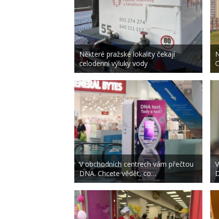
Některé pražské lokality čekají
N
celodenní výluky vody
C
V obchodních centrech vám přečtou
V
DNA. Chcete vědět, co…
D