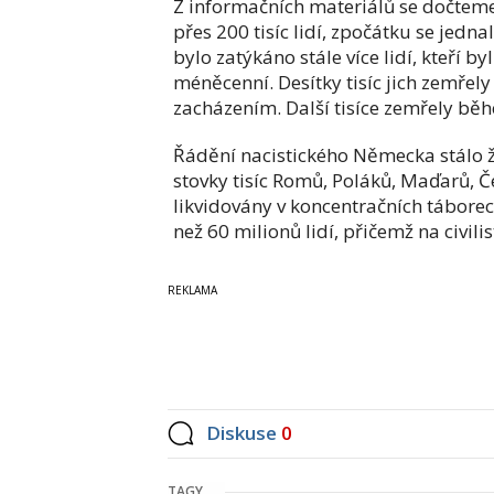
Z informačních materiálů se dočteme
přes 200 tisíc lidí, zpočátku se jedn
bylo zatýkáno stále více lidí, kteří b
méněcenní. Desítky tisíc jich zemř
zacházením. Další tisíce zemřely bě
Řádění nacistického Německa stálo živ
stovky tisíc Romů, Poláků, Maďarů, 
likvidovány v koncentračních tábore
než 60 milionů lidí, přičemž na civili
Diskuse
0
TAGY