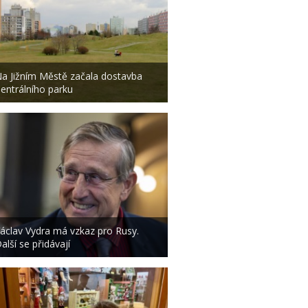
a Jižním Městě začala dostavba
entrálního parku
áclav Vydra má vzkaz pro Rusy.
alší se přidávají