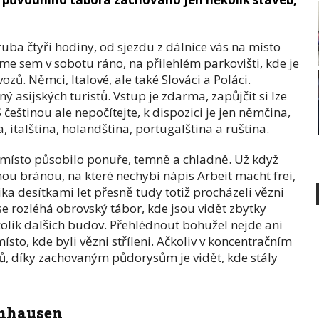
uba čtyři hodiny, od sjezdu z dálnice vás na místo
sme sem v sobotu ráno, na přilehlém parkovišti, kde je
zů. Němci, Italové, ale také Slováci a Poláci.
 asijských turistů. Vstup je zdarma, zapůjčit si lze
 češtinou ale nepočítejte, k dispozici je jen němčina,
, italština, holandština, portugalština a ruština.
, místo působilo ponuře, temně a chladně. Už když
ou bránou, na které nechybí nápis Arbeit macht frei,
ika desítkami let přesně tudy totiž procházeli vězni
e rozléhá obrovský tábor, kde jsou vidět zbytky
kolik dalších budov. Přehlédnout bohužel nejde ani
sto, kde byli vězni stříleni. Ačkoliv v koncentračním
ků, díky zachovaným půdorysům je vidět, kde stály
enhausen