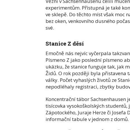
Vězni v Sachsenhausenu čelili mučení,
experimentům. Přístupná je také kon
ve sklepě. Do těchto míst však moc 
bez oken, venkovního dusného počasí
své.
Stanice Z děsí
Emočně nás nejvíc vyčerpala takzvaná
Písmeno Z jako poslední písmeno abec
ukázku, že stanice funguje tak, jak 
Židů. O rok později byla přistavena 
války. Počet vyhaslých životů ze Stan
nepodléhaly registraci, zbytky budo
Koncentrační tábor Sachsenhausen je 
tisícovka vysokoškolských studentů
Zápotockého, Juraje Herze či Josefa
informační tabule v jednom z domů.