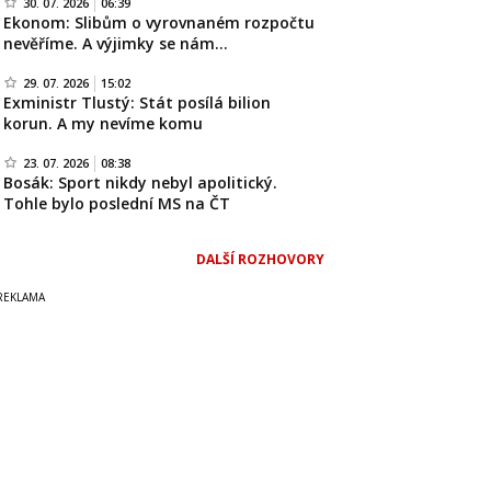
30. 07. 2026
06:39
Ekonom: Slibům o vyrovnaném rozpočtu
nevěříme. A výjimky se nám…
29. 07. 2026
15:02
Exministr Tlustý: Stát posílá bilion
korun. A my nevíme komu
23. 07. 2026
08:38
Bosák: Sport nikdy nebyl apolitický.
Tohle bylo poslední MS na ČT
DALŠÍ ROZHOVORY