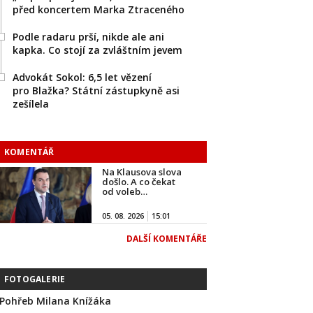
před koncertem Marka Ztraceného
Podle radaru prší, nikde ale ani
kapka. Co stojí za zvláštním jevem
Advokát Sokol: 6,5 let vězení
pro Blažka? Státní zástupkyně asi
zešílela
KOMENTÁŘ
Na Klausova slova
došlo. A co čekat
od voleb…
05. 08. 2026
15:01
DALŠÍ KOMENTÁŘE
FOTOGALERIE
Pohřeb Milana Knížáka