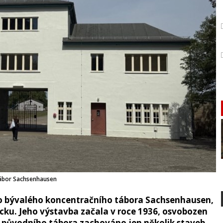
tábor Sachsenhausen
o bývalého koncentračního tábora Sachsenhausen,
cku. Jeho výstavba začala v roce 1936, osvobozen
e z původního tábora zachováno jen několik staveb,