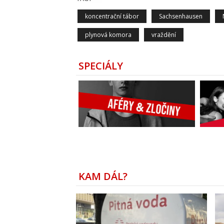
koncentrační tábor
Sachsenhausen
plynová komora
vraždění
SPECIÁLY
KAM DÁL?