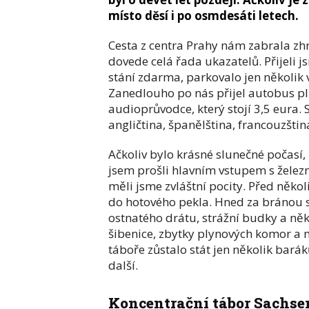
místo děsí i po osmdesáti letech.
Cesta z centra Prahy nám zabrala zhr
dovede celá řada ukazatelů. Přijeli j
stání zdarma, parkovalo jen několik vo
Zanedlouho po nás přijel autobus plný
audioprůvodce, který stojí 3,5 eura. S
angličtina, španělština, francouzština
Ačkoliv bylo krásné slunečné počasí
jsem prošli hlavním vstupem s železn
měli jsme zvláštní pocity. Před někol
do hotového pekla. Hned za bránou s
ostnatého drátu, strážní budky a ně
šibenice, zbytky plynových komor a mí
táboře zůstalo stát jen několik bará
další.
Koncentrační tábor Sachs