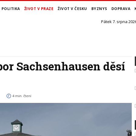
POLITIKA
ŽIVOT V PRAZE
ŽIVOT V ČESKU
BYZNYS
DOPRAVA
Pátek 7. srpna 2026
bor Sachsenhausen děsí
4 min. čtení