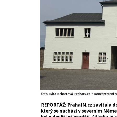
foto:
Bára Richterová, PrahaIN.cz
/
Koncentrační 
REPORTÁŽ: PrahaIN.cz zavítala d
který se nachází v severním Něme
byl o devět let později. Ačkoliv j