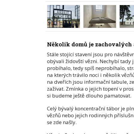
Několik domů je zachovalých 
Stále stojící stavení jsou pro návště
obývali židovští vězni. Nechybí tady 
probíhalo, tedy spíš neprobíhalo, str
na kterých trávilo noci i několik věz
na dveřích jsou informační tabule, z
zažívat. Zmínka o jejich topení v pro
si budeme ještě dlouho pamatovat.
Celý bývalý koncentrační tábor je pl
vězňů nebo jejich rodinných příslušn
se zde našly.