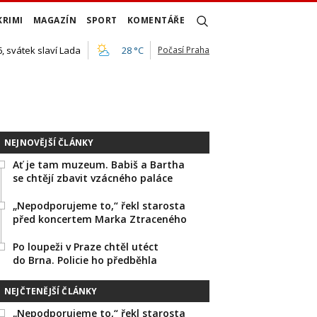
KRIMI
MAGAZÍN
SPORT
KOMENTÁŘE
, svátek slaví Lada
28 °C
Počasí Praha
NEJNOVĚJŠÍ ČLÁNKY
Ať je tam muzeum. Babiš a Bartha
se chtějí zbavit vzácného paláce
„Nepodporujeme to,“ řekl starosta
před koncertem Marka Ztraceného
Po loupeži v Praze chtěl utéct
do Brna. Policie ho předběhla
NEJČTENĚJŠÍ ČLÁNKY
„Nepodporujeme to,“ řekl starosta