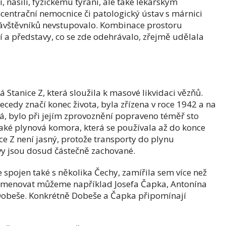
 násilí, fyzickému týrání, ale také lékařským
centrační nemocnice či patologický ústav s márnici
návštěvníků nevstupovalo. Kombinace prostoru
 a představy, co se zde odehrávalo, zřejmě udělala
 Stanice Z, která sloužila k masové likvidaci vězňů.
edy značí konec života, byla zřízena v roce 1942 a na
má, bylo při jejím zprovoznění popraveno téměř sto
také plynová komora, která se používala až do konce
ice Z není jasný, protože transporty do plynu
vy jsou dosud částečně zachované.
spojen také s několika Čechy, zamířila sem více než
, jmenovat můžeme například Josefa Čapka, Antonína
 Dobeše. Konkrétně Dobeše a Čapka připomínají