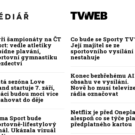
yři šampionáty na ČT
Co bude se Sporty TV
rt: vedle atletiky
Její majitel se ze
bídne plavání,
sportovního vysílání
ortovní gymnastiku
nestahuje
ezdectví
Konec bezbřehému AI
stá sezóna Love
obsahu ve vysílání.
and startuje 7. září,
Nově ho musí televize
áci budou moci více
rádia označovat
ahovat do děje
Netflix je před Onepla
ima Sport bude
alespoň co se týče pl
ortovně-lifestylový
předplatného kartou
ál. Ukázala vizuál