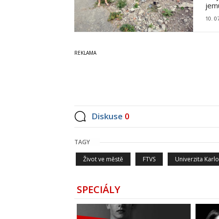
jem
10. 0
Diskuse
0
TAGY
Život ve městě
FTVS
Univerzita Karl
SPECIÁLY