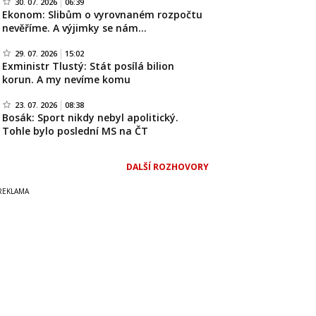
30. 07. 2026
06:39
Ekonom: Slibům o vyrovnaném rozpočtu
nevěříme. A výjimky se nám…
29. 07. 2026
15:02
Exministr Tlustý: Stát posílá bilion
korun. A my nevíme komu
23. 07. 2026
08:38
Bosák: Sport nikdy nebyl apolitický.
Tohle bylo poslední MS na ČT
DALŠÍ ROZHOVORY