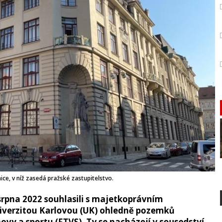
ce, v níž zasedá pražské zastupitelstvo.
 srpna 2022 souhlasili s majetkoprávním
iverzitou Karlovou (UK) ohledně pozemků
hovy a sportu (FTVS). Ty se nacházejí v sousedství