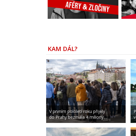
KAM DÁL?
V prvním pololetí roku přijely
P
do Prahy bezmála 4 miliony…
v