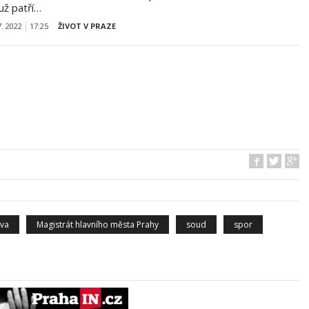
už patří…
7. 2022
17:25
ŽIVOT V PRAZE
ova
Magistrát hlavního města Prahy
soud
spor