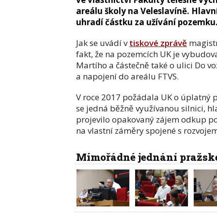
areálu školy na Veleslavíně. Hlavn
uhradí částku za užívání pozemku
Jak se uvádí v
tiskové zprávě
magistr
fakt, že na pozemcích UK je vybudov
Martího a částečně také o ulici Do vo
a napojení do areálu FTVS.
V roce 2017 požádala UK o úplatný p
se jedná běžně využívanou silnici, h
projevilo opakovaný zájem odkup po
na vlastní záměry spojené s rozvojem
Mimořádné jednání pražské