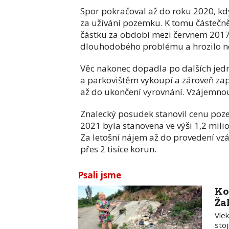
Spor pokračoval až do roku 2020, kd
za užívání pozemku. K tomu částečně
částku za období mezi červnem 2017
dlouhodobého problému a hrozilo neb
Věc nakonec dopadla po dalších jedn
a parkovištěm vykoupí a zároveň zap
až do ukončení vyrovnání. Vzájemnou
Znalecký posudek stanovil cenu poz
2021 byla stanovena ve výši 1,2 milio
Za letošní nájem až do provedení v
přes 2 tisíce korun.
Psali jsme
Ko
Ža
Vle
stoj