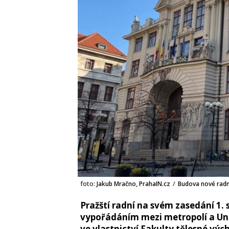
foto:
Jakub Mračno, PrahaIN.cz
/
Budova nové radni
Pražští radní na svém zasedání 1.
vypořádáním mezi metropolí a Un
ve vlastnictví Fakulty tělesné výc