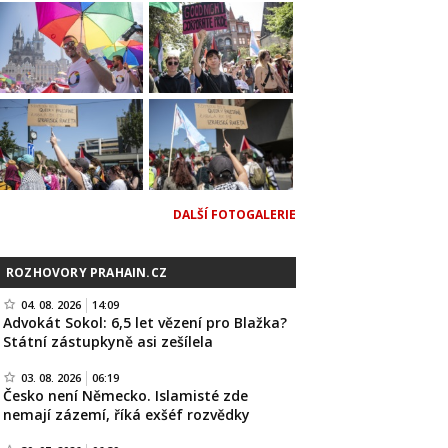
DALŠÍ FOTOGALERIE
ROZHOVORY PRAHAIN.CZ
04. 08. 2026
14:09
Advokát Sokol: 6,5 let vězení pro Blažka?
Státní zástupkyně asi zešílela
03. 08. 2026
06:19
Česko není Německo. Islamisté zde
nemají zázemí, říká exšéf rozvědky