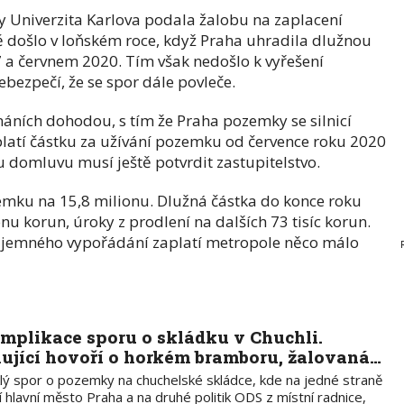
y Univerzita Karlova podala žalobu na zaplacení
 došlo v loňském roce, když Praha uhradila dlužnou
 a červnem 2020. Tím však nedošlo k vyřešení
ezpečí, že se spor dále povleče.
áních dohodou, s tím že Praha pozemky se silnicí
latí částku za užívání pozemku od července roku 2020
 domluvu musí ještě potvrdit zastupitelstvo.
emku na 15,8 milionu. Dlužná částka do konce roku
nu korun, úroky z prodlení na dalších 73 tisíc korun.
zájemného vypořádání zaplatí metropole něco málo
mplikace sporu o skládku v Chuchli.
lující hovoří o horkém bramboru, žalovaná…
klý spor o pozemky na chuchelské skládce, kde na jedné straně
í hlavní město Praha a na druhé politik ODS z místní radnice,