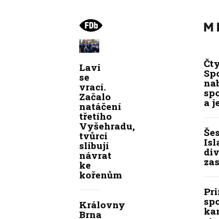
Čt
Lavi
Spo
se
na
vrací.
sp
Začalo
a j
natáčení
třetího
Vyšehradu,
Še
tvůrci
Isl
slibují
div
návrat
zas
ke
kořenům
Pr
sp
Královny
kan
Brna