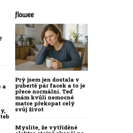
?
Prý jsem jen dostala v
pubertě pár facek a to je
 a
přece normální. Teď
mám kvůli nemocné
matce překopat celý
svůj život
y,
ateb
Myslíte, že vytříděné