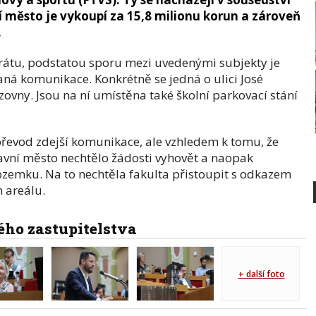
í město je vykoupí za 15,8 milionu korun a zároveň
.
átu, podstatou sporu mezi uvedenými subjekty je
aná komunikace. Konkrétně se jedná o ulici José
zovny. Jsou na ní umístěna také školní parkovací stání
řevod zdejší komunikace, ale vzhledem k tomu, že
lavní město nechtělo žádosti vyhovět a naopak
zemku. Na to nechtěla fakulta přistoupit s odkazem
 areálu.
ho zastupitelstva
+ další foto