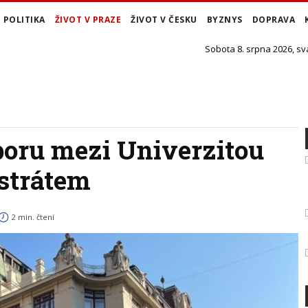
POLITIKA
ŽIVOT V PRAZE
ŽIVOT V ČESKU
BYZNYS
DOPRAVA
Sobota 8. srpna 2026, sv
poru mezi Univerzitou
strátem
2 min. čtení