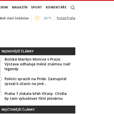
KRIMI
MAGAZÍN
SPORT
KOMENTÁŘE
átek slaví Soběslav
29 °C
Počasí Praha
NEJNOVĚJŠÍ ČLÁNKY
Božská Marilyn Monroe v Praze.
Výstava odhaluje méně známou tvář
legendy
Politici vyrazili na Pride. Zastupitel
vyzval k účasti na jiné…
Praha 7 získala břeh Vltavy. Chtěla
by tam vybudovat říční plovárnu
NEJČTENĚJŠÍ ČLÁNKY