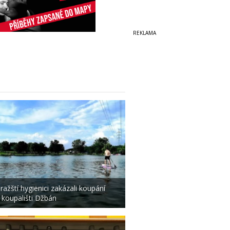
ražští hygienici zakázali koupání
 koupališti Džbán