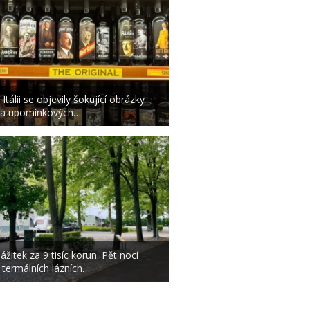
 Itálii se objevily šokující obrázky
a upomínkových…
ážitek za 9 tisíc korun. Pět nocí
 termálních lázních…