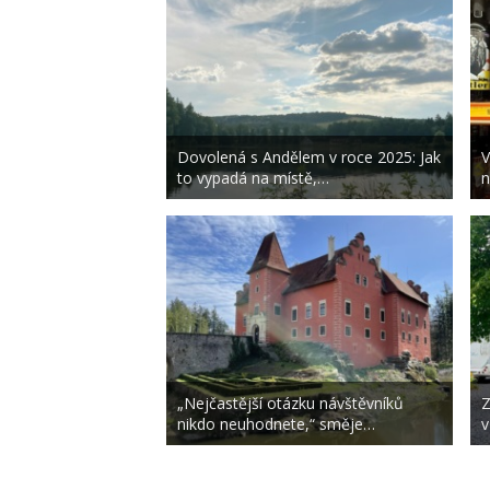
Dovolená s Andělem v roce 2025: Jak
V
to vypadá na místě,…
n
„Nejčastější otázku návštěvníků
Z
nikdo neuhodnete,“ směje…
v