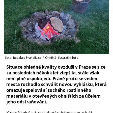
foto:
Redakce PrahaIN.cz
/
Ohniště, ilustrační foto
Situace ohledně kvality ovzduší v Praze se sice
za posledních několik let zlepšila, stále však
není plně uspokojivá. Právě proto se vedení
města rozhodlo schválit novou vyhlášku, která
omezuje spalování suchého rostlinného
materiálu v otevřených ohništích za účelem
jeho odstraňování.
K nepříznivé situaci zhoršujícího se ovzduší