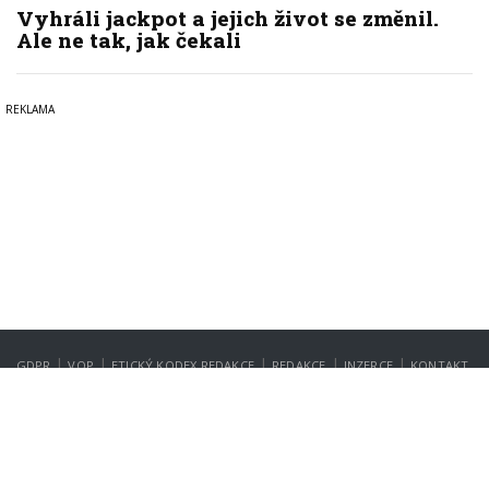
Vyhráli jackpot a jejich život se změnil.
Ale ne tak, jak čekali
|
|
|
|
|
GDPR
VOP
ETICKÝ KODEX REDAKCE
REDAKCE
INZERCE
KONTAKT
NASTAVENÍ SOUKROMÍ
Copyright © 2022-2026
PrahaIN.cz