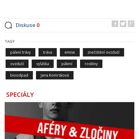
Diskuse
0
TAGY
pálení trávy
tráva
emise
znečištění ovzduší
ovzduší
vyláška
pálení
rostliny
bioodpad
Jana Komrsková
SPECIÁLY