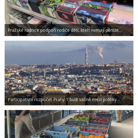
Pražské radnice podpoří rodiče dětí, kteří nemají peníze…
Participativní rozpočet Prahy 1 budí vášně mezi politiky…