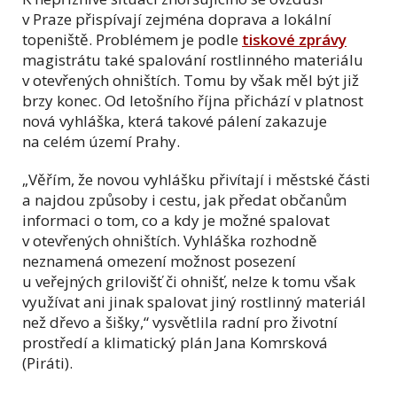
v Praze přispívají zejména doprava a lokální
topeniště. Problémem je podle
tiskové zprávy
magistrátu také spalování rostlinného materiálu
v otevřených ohništích. Tomu by však měl být již
brzy konec. Od letošního října přichází v platnost
nová vyhláška, která takové pálení zakazuje
na celém území Prahy.
„Věřím, že novou vyhlášku přivítají i městské části
a najdou způsoby i cestu, jak předat občanům
informaci o tom, co a kdy je možné spalovat
v otevřených ohništích. Vyhláška rozhodně
neznamená omezení možnost posezení
u veřejných grilovišť či ohnišť, nelze k tomu však
využívat ani jinak spalovat jiný rostlinný materiál
než dřevo a šišky,“ vysvětlila radní pro životní
prostředí a klimatický plán Jana Komrsková
(Piráti).