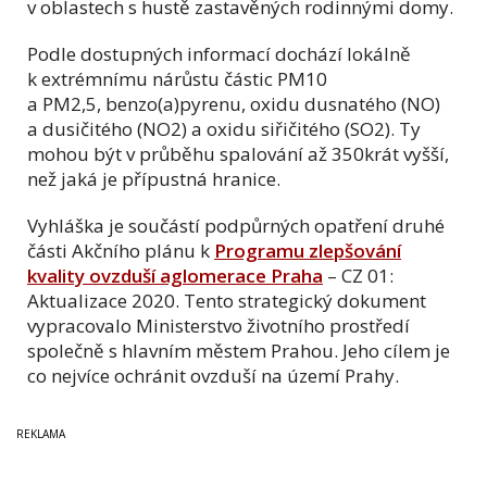
v oblastech s hustě zastavěných rodinnými domy.
Podle dostupných informací dochází lokálně
k extrémnímu nárůstu částic PM10
a PM2,5, benzo(a)pyrenu, oxidu dusnatého (NO)
a dusičitého (NO2) a oxidu siřičitého (SO2). Ty
mohou být v průběhu spalování až 350krát vyšší,
než jaká je přípustná hranice.
Vyhláška je součástí podpůrných opatření druhé
části Akčního plánu k
Programu zlepšování
kvality ovzduší aglomerace Praha
– CZ 01:
Aktualizace 2020. Tento strategický dokument
vypracovalo Ministerstvo životního prostředí
společně s hlavním městem Prahou. Jeho cílem je
co nejvíce ochránit ovzduší na území Prahy.