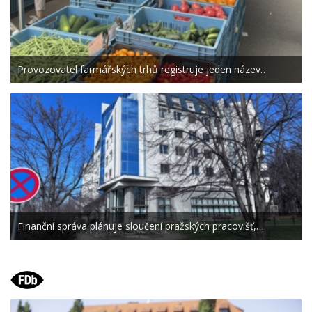
Provozovatel farmářských trhů registruje jeden název…
Finanční správa plánuje sloučení pražských pracovišť,…