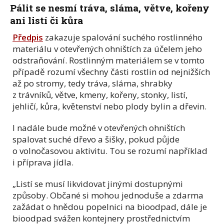
Pálit se nesmí tráva, sláma, větve, kořeny
ani listí či kůra
Předpis
zakazuje spalování suchého rostlinného
materiálu v otevřených ohništích za účelem jeho
odstraňování. Rostlinným materiálem se v tomto
případě rozumí všechny části rostlin od nejnižších
až po stromy, tedy tráva, sláma, shrabky
z trávníků, větve, kmeny, kořeny, stonky, listí,
jehličí, kůra, květenství nebo plody bylin a dřevin.
I nadále bude možné v otevřených ohništích
spalovat suché dřevo a šišky, pokud půjde
o volnočasovou aktivitu. Tou se rozumí například
i příprava jídla.
„Listí se musí likvidovat jinými dostupnými
způsoby. Občané si mohou jednoduše a zdarma
zažádat o hnědou popelnici na bioodpad, dále je
bioodpad svážen kontejnery prostřednictvím