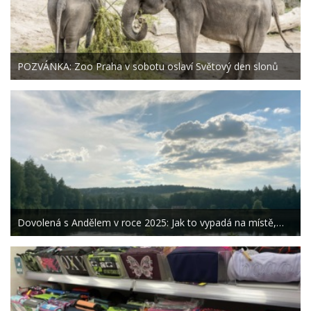
POZVÁNKA: Zoo Praha v sobotu oslaví Světový den slonů
Dovolená s Andělem v roce 2025: Jak to vypadá na místě,…