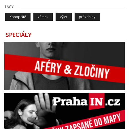
TAGY
Konopiště
zámek
výlet
prázdniny
SPECIÁLY