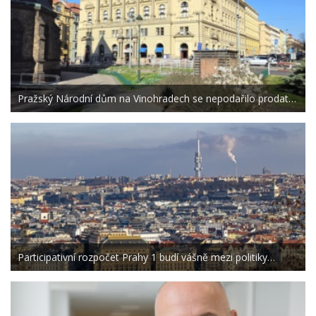
Pražský Národní dům na Vinohradech se nepodařilo prodat…
Participativní rozpočet Prahy 1 budí vášně mezi politiky…