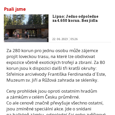
Psali jsme
Lipno: Jedno odpoledne
za 4.650 korun. Bez jídla
22. 06. 2023
05:26
Za 280 korun pro jednu osobu může zájemce
projít loveckou trasu, na které lze obdivovat
expozice včetně exotických trofejí a zbraní. Za 80
korun jsou k dispozici další tři kratší okruhy:
Střelnice arcivévody Františka Ferdinanda d´Este,
Muzeum sv. Jiří a Růžová zahrada se skleníky.
Ceny prohlídek jsou oproti ostatním hradům
a zámkům v celém Česku průměrné.
Co ale cenově značně převyšuje všechno ostatní,
jsou zmíněné speciální akce. Jde o snídani
na balkóně zámku, odpolední čaj nebo zvěřinové