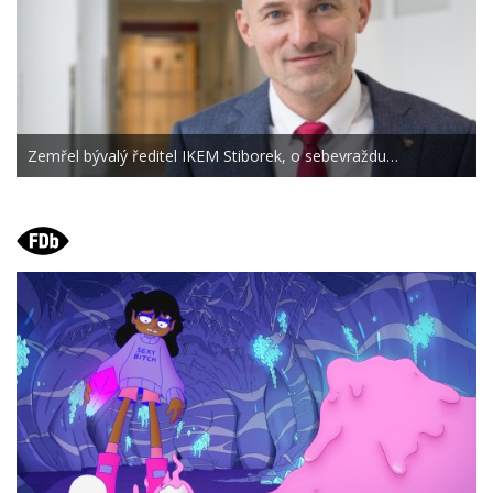
Zemřel bývalý ředitel IKEM Stiborek, o sebevraždu…