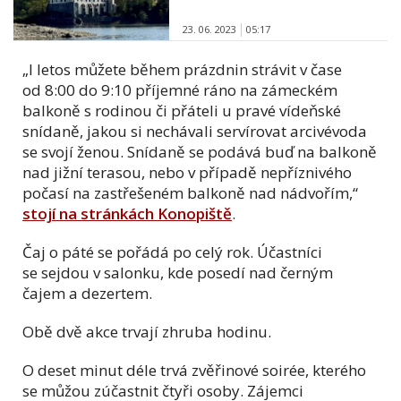
23. 06. 2023
05:17
„I letos můžete během prázdnin strávit v čase
od 8:00 do 9:10 příjemné ráno na zámeckém
balkoně s rodinou či přáteli u pravé vídeňské
snídaně, jakou si nechávali servírovat arcivévoda
se svojí ženou. Snídaně se podává buď na balkoně
nad jižní terasou, nebo v případě nepříznivého
počasí na zastřešeném balkoně nad nádvořím,“
stojí na stránkách Konopiště
.
Čaj o páté se pořádá po celý rok. Účastníci
se sejdou v salonku, kde posedí nad černým
čajem a dezertem.
Obě dvě akce trvají zhruba hodinu.
O deset minut déle trvá zvěřinové soirée, kterého
se můžou zúčastnit čtyři osoby. Zájemci