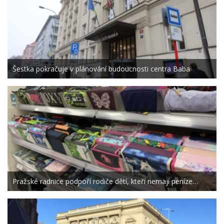
Šestka pokračuje v plánování budoucnosti centra Baba
Pražské radnice podpoří rodiče dětí, kteří nemají peníze…