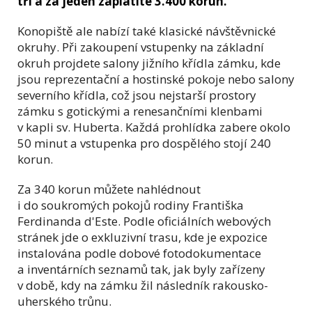
tři a za jeden zaplatíte 3.400 korun.
Konopiště ale nabízí také klasické návštěvnické
okruhy. Při zakoupení vstupenky na základní
okruh projdete salony jižního křídla zámku, kde
jsou reprezentační a hostinské pokoje nebo salony
severního křídla, což jsou nejstarší prostory
zámku s gotickými a renesančními klenbami
v kapli sv. Huberta. Každá prohlídka zabere okolo
50 minut a vstupenka pro dospělého stojí 240
korun.
Za 340 korun můžete nahlédnout
i do soukromých pokojů rodiny Františka
Ferdinanda d'Este. Podle oficiálních webových
stránek jde o exkluzivní trasu, kde je expozice
instalována podle dobové fotodokumentace
a inventárních seznamů tak, jak byly zařízeny
v době, kdy na zámku žil následník rakousko-
uherského trůnu.