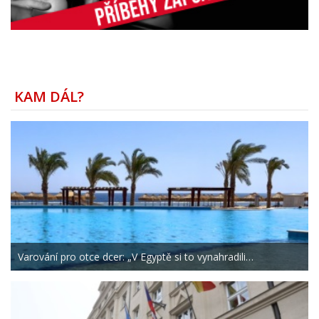
KAM DÁL?
Varování pro otce dcer: „V Egyptě si to vynahradili…