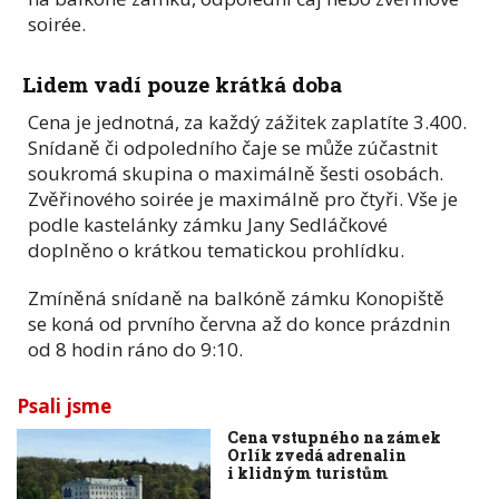
soirée.
Lidem vadí pouze krátká doba
Cena je jednotná, za každý zážitek zaplatíte 3.400.
Snídaně či odpoledního čaje se může zúčastnit
soukromá skupina o maximálně šesti osobách.
Zvěřinového soirée je maximálně pro čtyři. Vše je
podle kastelánky zámku Jany Sedláčkové
doplněno o krátkou tematickou prohlídku.
Zmíněná snídaně na balkóně zámku Konopiště
se koná od prvního června až do konce prázdnin
od 8 hodin ráno do 9:10.
Psali jsme
Cena vstupného na zámek
Orlík zvedá adrenalin
i klidným turistům