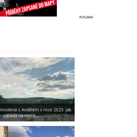
ovolená s Andělem v roce 2025: Jak
o vypadá na místě,…