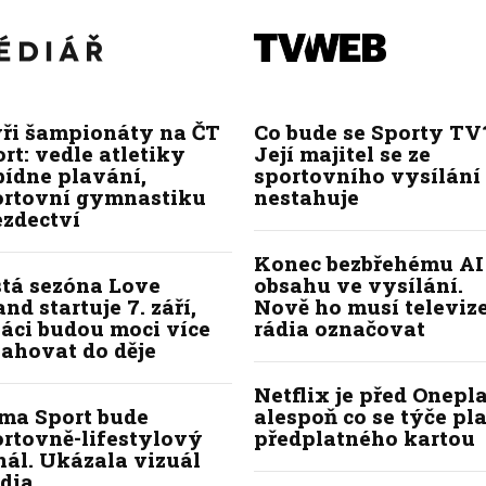
yři šampionáty na ČT
Co bude se Sporty TV
rt: vedle atletiky
Její majitel se ze
bídne plavání,
sportovního vysílání
ortovní gymnastiku
nestahuje
ezdectví
Konec bezbřehému AI
stá sezóna Love
obsahu ve vysílání.
and startuje 7. září,
Nově ho musí televize
áci budou moci více
rádia označovat
ahovat do děje
Netflix je před Onepla
ima Sport bude
alespoň co se týče pl
ortovně-lifestylový
předplatného kartou
ál. Ukázala vizuál
dia