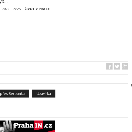
yb…
3. 2022
09:25
ŽIVOT V PRAZE
 přes Berounku
Uzavírka