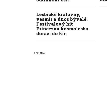
Lesbické královny,
vesmír a únos bývalé.
Festivalový hit
Princezna kosmolesba
dorazí do kin
Copyright © 2022-2026
PrahaI