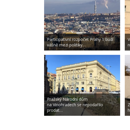
Participativní rozpočet Prahy 1 budí
V
vášně mezi politiky…
n
Pražský Národní dům
na Vinohradech se nepodařilo
Z
prodat…
h