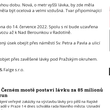
ouhou dobu. Nová, o metr vyšší lávka, by zde měla
měla být ocelová a velmi vzdušná. Tvar připomínající
na do 14. července 2022. Spolu s ní bude uzavřena
řívozu až k Nad Berounkou v Radotíně.
ý úsek obejít přes náměstí Sv. Petra a Pavla a ulicí
 objet přes zavěšené lávky pod Pražským okruhem.
 Falge s.r.o.
 Černém mostě postaví lávku za 85 milionů
run
ájení veřejné zakázky na výstavbu lávky pro pěší na Rajské
radě v Praze 14 dnes schválila rada hlavního města. Usnadní