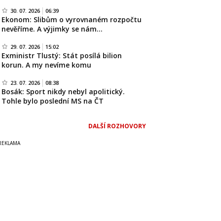
30. 07. 2026
06:39
Ekonom: Slibům o vyrovnaném rozpočtu
nevěříme. A výjimky se nám…
29. 07. 2026
15:02
Exministr Tlustý: Stát posílá bilion
korun. A my nevíme komu
23. 07. 2026
08:38
Bosák: Sport nikdy nebyl apolitický.
Tohle bylo poslední MS na ČT
DALŠÍ ROZHOVORY