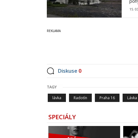
poh
15. 0
Diskuse
0
TAGY
lávka
Radotín
Praha 16
Lávka
SPECIÁLY