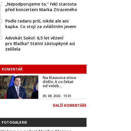
„Nepodporujeme to,“ řekl starosta
před koncertem Marka Ztraceného
Podle radaru prší, nikde ale ani
kapka. Co stojí za zvláštním jevem
Advokát Sokol: 6,5 let vězení
pro Blažka? Státní zástupkyně asi
zešílela
KOMENTÁŘ
Na Klausova slova
došlo. A co čekat
od voleb…
05. 08. 2026
15:01
DALŠÍ KOMENTÁŘE
FOTOGALERIE