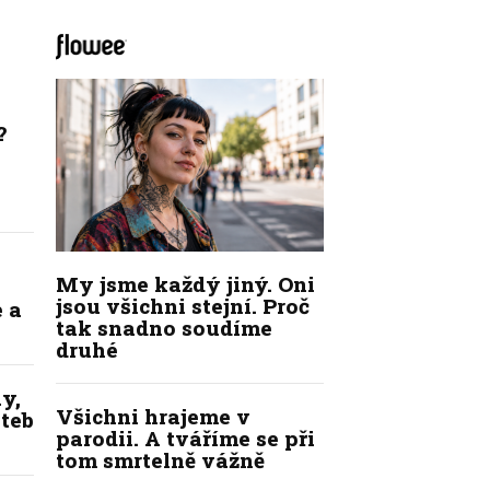
?
My jsme každý jiný. Oni
jsou všichni stejní. Proč
 a
tak snadno soudíme
druhé
y,
Všichni hrajeme v
ateb
parodii. A tváříme se při
tom smrtelně vážně