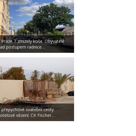
 Praze 7 zmizely koše. Obyvatelé
ad postupem radnice…
 přepychové svatební cesty
otelové vězení. CK Fischer…