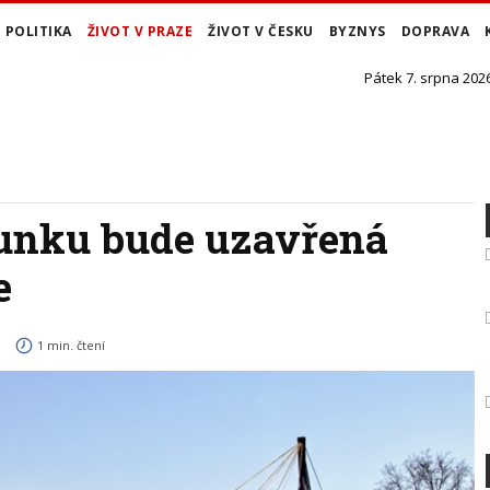
POLITIKA
ŽIVOT V PRAZE
ŽIVOT V ČESKU
BYZNYS
DOPRAVA
Pátek 7. srpna 2026
unku bude uzavřená
e
1 min. čtení