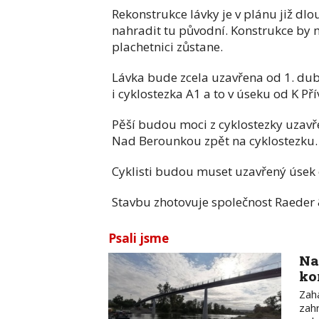
Rekonstrukce lávky je v plánu již dl
nahradit tu původní. Konstrukce by 
plachetnici zůstane.
Lávka bude zcela uzavřena od 1. dub
i cyklostezka A1 a to v úseku od K P
Pěší budou moci z cyklostezky uzavřen
Nad Berounkou zpět na cyklostezku.
Cyklisti budou muset uzavřený úsek
Stavbu zhotovuje společnost Raeder &
Psali jsme
Na
ko
Zah
zah