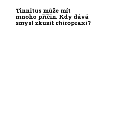
Tinnitus může mít
mnoho příčin. Kdy dává
smysl zkusit chiropraxi?
|
|
|
KÝ KODEX REDAKCE
REDAKCE
INZERCE
KONTAKT