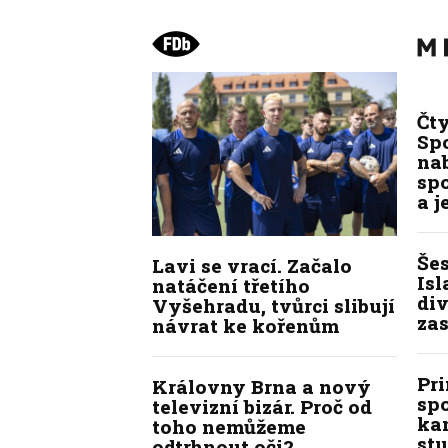
Čt
Spo
na
sp
a j
Še
Lavi se vrací. Začalo
Isl
natáčení třetího
div
Vyšehradu, tvůrci slibují
zas
návrat ke kořenům
Pr
Královny Brna a nový
sp
televizní bizár. Proč od
kan
toho nemůžeme
stu
odtrhnout oči?