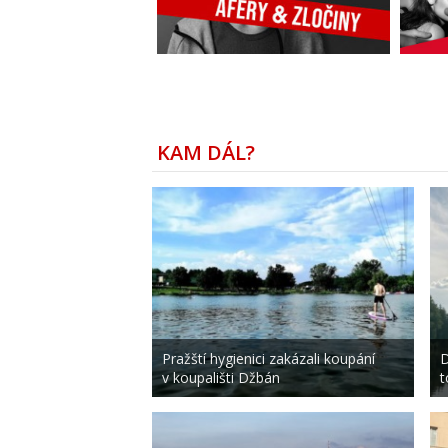
KAM DÁL?
Pražští hygienici zakázali koupání
D
v koupališti Džbán
t