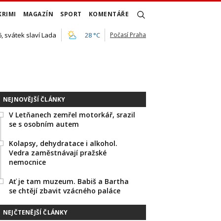
KRIMI
MAGAZÍN
SPORT
KOMENTÁŘE
, svátek slaví Lada
28 °C
Počasí Praha
NEJNOVĚJŠÍ ČLÁNKY
V Letňanech zemřel motorkář, srazil
se s osobním autem
Kolapsy, dehydratace i alkohol.
Vedra zaměstnávají pražské
nemocnice
Ať je tam muzeum. Babiš a Bartha
se chtějí zbavit vzácného paláce
NEJČTENĚJŠÍ ČLÁNKY