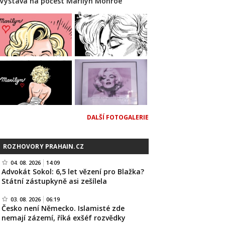
Výstava na počest Marilyn Monroe
DALŠÍ FOTOGALERIE
ROZHOVORY PRAHAIN.CZ
04. 08. 2026
14:09
Advokát Sokol: 6,5 let vězení pro Blažka?
Státní zástupkyně asi zešílela
03. 08. 2026
06:19
Česko není Německo. Islamisté zde
nemají zázemí, říká exšéf rozvědky