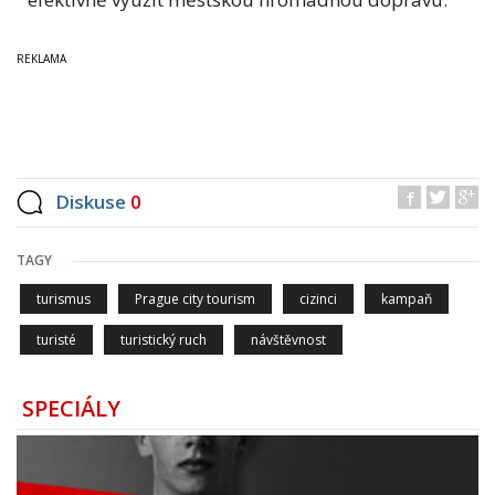
Diskuse
0
TAGY
turismus
Prague city tourism
cizinci
kampaň
turisté
turistický ruch
návštěvnost
SPECIÁLY