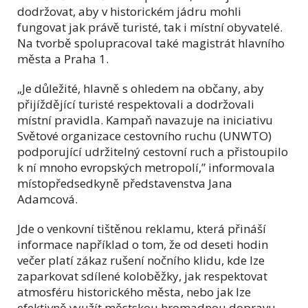
dodržovat, aby v historickém jádru mohli
fungovat jak právě turisté, tak i místní obyvatelé.
Na tvorbě spolupracoval také magistrát hlavního
města a Praha 1.
„Je důležité, hlavně s ohledem na občany, aby
přijíždějící turisté respektovali a dodržovali
místní pravidla. Kampaň navazuje na iniciativu
Světové organizace cestovního ruchu (UNWTO)
podporující udržitelný cestovní ruch a přistoupilo
k ní mnoho evropských metropolí,” informovala
místopředsedkyně představenstva Jana
Adamcová.
Jde o venkovní tištěnou reklamu, která přináší
informace například o tom, že od deseti hodin
večer platí zákaz rušení nočního klidu, kde lze
zaparkovat sdílené koloběžky, jak respektovat
atmosféru historického města, nebo jak lze
efektivně využít městskou hromadnou dopravu.