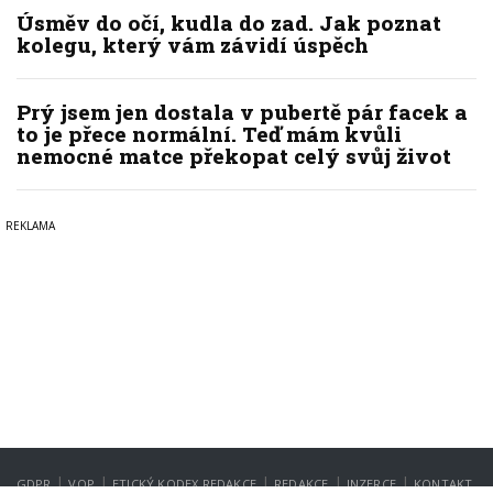
Úsměv do očí, kudla do zad. Jak poznat
kolegu, který vám závidí úspěch
Prý jsem jen dostala v pubertě pár facek a
to je přece normální. Teď mám kvůli
nemocné matce překopat celý svůj život
|
|
|
|
|
GDPR
VOP
ETICKÝ KODEX REDAKCE
REDAKCE
INZERCE
KONTAKT