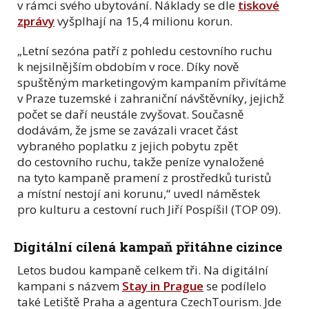
v rámci svého ubytování. Náklady se dle
tiskové
zprávy
vyšplhají na 15,4 milionu korun.
„Letní sezóna patří z pohledu cestovního ruchu
k nejsilnějším obdobím v roce. Díky nově
spuštěným marketingovým kampaním přivítáme
v Praze tuzemské i zahraniční návštěvníky, jejichž
počet se daří neustále zvyšovat. Současně
dodávám, že jsme se zavázali vracet část
vybraného poplatku z jejich pobytu zpět
do cestovního ruchu, takže peníze vynaložené
na tyto kampaně pramení z prostředků turistů
a místní nestojí ani korunu,“ uvedl náměstek
pro kulturu a cestovní ruch Jiří Pospíšil (TOP 09).
Digitální cílená kampaň přitáhne cizince
Letos budou kampaně celkem tři. Na digitální
kampani s názvem
Stay in Prague
se podílelo
také Letiště Praha a agentura CzechTourism. Jde