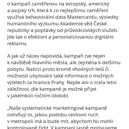
o kampaň zaměřenou na evropský, americký
a asijský trh, která k co nejlepšímu zaměření
využívá behaviorální data Mastercardu, výsledky
humanitního výzkumu Akademie věd České
republiky a poptávky od průvodcovských služeb.
Jde tak o efektivní a personalizovanou digitální
reklamu.
A jak už název napovídá, kampaň zve nejen
k návštěvě hlavního města, ale zejména k delšímu
pobytu. Nabízí proto kromě vhodných letů či
možností ubytování také informace o možných
výletech za hranice Prahy. Nejde ani o zcela letní
záležitost, dle kampaně je možné přijet
v jakémkoli ročním období.
„Naše systematické marketingové kampaně
ovlivňují to, jakou podobu cestovní ruch
v metropoli má a bude mít, abychom ho mohli
kontrolovaně řídit. V kampaní jasně motivujeme