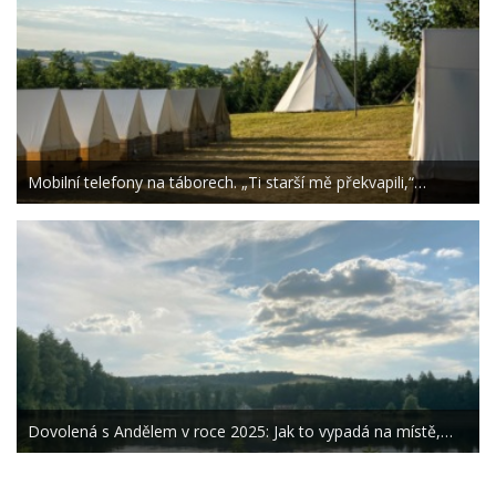
Mobilní telefony na táborech. „Ti starší mě překvapili,“…
Dovolená s Andělem v roce 2025: Jak to vypadá na místě,…