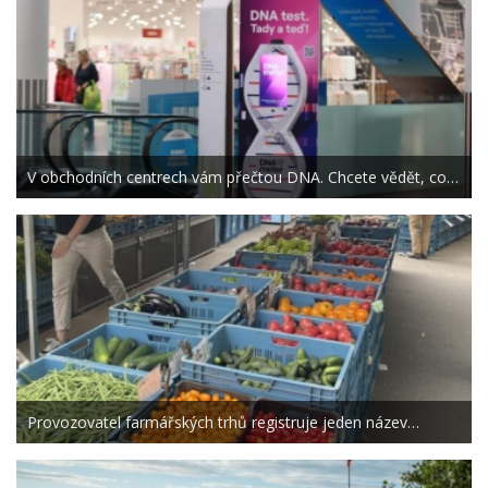
V obchodních centrech vám přečtou DNA. Chcete vědět, co…
Provozovatel farmářských trhů registruje jeden název…