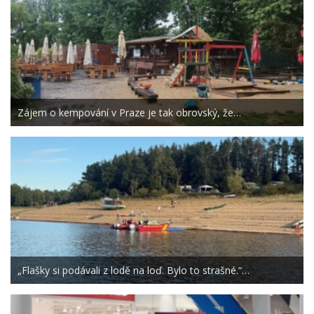
Zájem o kempování v Praze je tak obrovský, že…
„Flašky si podávali z lodě na loď. Bylo to strašné.“…