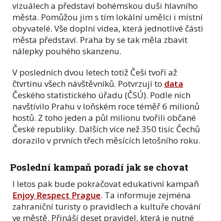
vizuálech a představí bohémskou duši hlavního
města. Pomůžou jim s tím lokální umělci i místní
obyvatelé. Vše doplní videa, která jednotlivé části
města představí. Praha by se tak měla zbavit
nálepky pouhého skanzenu.
V posledních dvou letech totiž Češi tvoří až
čtvrtinu všech návštěvníků. Potvrzují to
data
Českého statistického úřadu (ČSÚ). Podle nich
navštívilo Prahu v loňském roce téměř 6 milionů
hostů. Z toho jeden a půl milionu tvořili občané
České republiky. Dalších více než 350 tisíc Čechů
dorazilo v prvních třech měsících letošního roku.
Poslední kampaň poradí jak se chovat
I letos pak bude pokračovat edukativní kampaň
Enjoy Respect Prague
. Ta informuje zejména
zahraniční turisty o pravidlech a kultuře chování
ve městě. Přináší deset pravidel, která je nutné