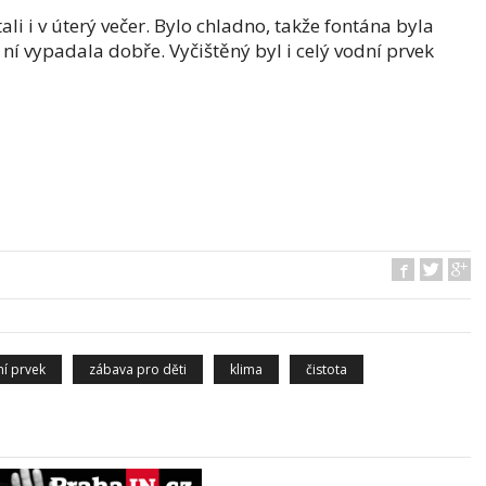
i i v úterý večer. Bylo chladno, takže fontána byla
 ní vypadala dobře. Vyčištěný byl i celý vodní prvek
í prvek
zábava pro děti
klima
čistota