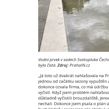
Vodní prvek v sadech Svatopluka Čecha
byla čistá.
Zdroj:
PrahaIN.cz
„Já toto už dvakrát nahlašovala na P
jednou od začátku sezony vypuštěn a
dokonce ozvala firma, co má údržbu 
vyčistí. Když jsem problém nahlašova
důkladně vyčistili brouzdaliště, jeno
nechali. Dokonce jsem psala o plán úd