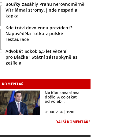
Bouřky zasáhly Prahu nerovnoměrně.
Vítr lámal stromy, jinde nespadla
kapka
Kde tráví dovolenou prezident?
Napověděla fotka z polské
restaurace
Advokát Sokol: 6,5 let vězení
pro Blažka? Státní zástupkyně asi
zešílela
KOMENTÁŘ
Na Klausova slova
došlo. A co čekat
od voleb…
05. 08. 2026
15:01
DALŠÍ KOMENTÁŘE