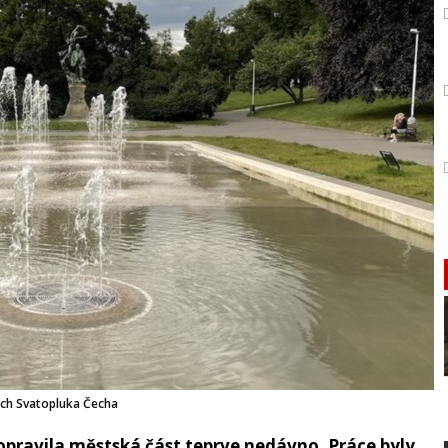
ech Svatopluka Čecha
opravila městská část teprve nedávno. Práce byly