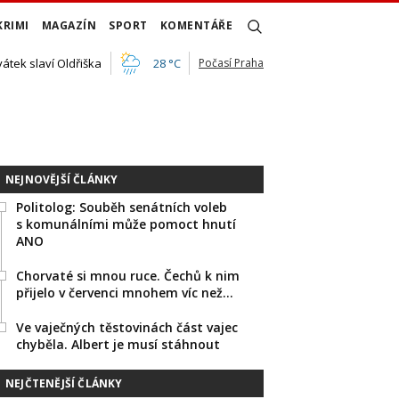
KRIMI
MAGAZÍN
SPORT
KOMENTÁŘE
vátek slaví Oldřiška
28 °C
Počasí Praha
NEJNOVĚJŠÍ ČLÁNKY
Politolog: Souběh senátních voleb
s komunálními může pomoct hnutí
ANO
Chorvaté si mnou ruce. Čechů k nim
přijelo v červenci mnohem víc než…
Ve vaječných těstovinách část vajec
chyběla. Albert je musí stáhnout
NEJČTENĚJŠÍ ČLÁNKY