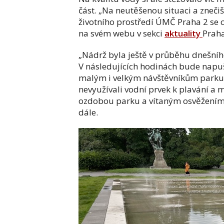
část. „Na neutěšenou situaci a zneči
životního prostředí ÚMČ Praha 2 se c
na svém webu v sekci
aktuality
Prah
„Nádrž byla ještě v průběhu dnešníh
V následujících hodinách bude napuš
malým i velkým návštěvníkům parku.
nevyužívali vodní prvek k plavání a m
ozdobou parku a vítaným osvěžením v
dále.