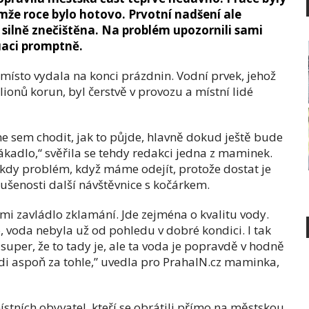
mže roce bylo hotovo. Prvotní nadšení ale
 silně znečištěna. Na problém upozornili sami
tuaci promptně.
místo vydala na konci prázdnin. Vodní prvek, jehož
ionů korun, byl čerstvě v provozu a místní lidé
e sem chodit, jak to půjde, hlavně dokud ještě bude
lákadlo,“ svěřila se tehdy redakci jedna z maminek.
někdy problém, když máme odejít, protože dostat je
kušenosti další návštěvnice s kočárkem.
dmi zavládlo zklamání. Jde zejména o kvalitu vody.
 voda nebyla už od pohledu v dobré kondici. I tak
 super, že to tady je, ale ta voda je popravdě v hodně
i aspoň za tohle,” uvedla pro PrahaIN.cz maminka,
místních obyvatel, kteří se obrátili přímo na městskou