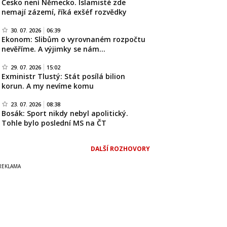
Česko není Německo. Islamisté zde
nemají zázemí, říká exšéf rozvědky
30. 07. 2026
06:39
Ekonom: Slibům o vyrovnaném rozpočtu
nevěříme. A výjimky se nám…
29. 07. 2026
15:02
Exministr Tlustý: Stát posílá bilion
korun. A my nevíme komu
23. 07. 2026
08:38
Bosák: Sport nikdy nebyl apolitický.
Tohle bylo poslední MS na ČT
DALŠÍ ROZHOVORY