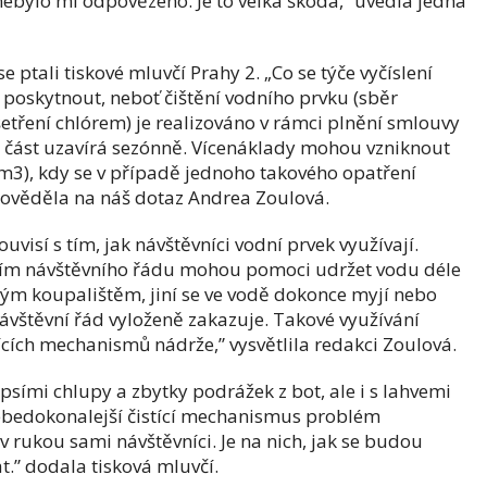
 nebylo mi odpovězeno. Je to velká škoda,” uvedla jedna
ptali tiskové mluvčí Prahy 2. „Co se týče vyčíslení
oskytnout, neboť čištění vodního prvku (sběr
šetření chlórem) je realizováno v rámci plnění smlouvy
 část uzavírá sezónně. Vícenáklady mohou vzniknout
m3), kdy se v případě jednoho takového opatření
pověděla na náš dotaz Andrea Zoulová.
uvisí s tím, jak návštěvníci vodní prvek využívají.
ím návštěvního řádu mohou pomoci udržet vodu déle
ejným koupalištěm, jiní se ve vodě dokonce myjí nebo
ávštěvní řád vyloženě zakazuje. Takové využívání
ících mechanismů nádrže,” vysvětlila redakci Zoulová.
s psími chlupy a zbytky podrážek z bot, ale i s lahvemi
ebedokonalejší čistící mechanismus problém
 v rukou sami návštěvníci. Je na nich, jak se budou
.” dodala tisková mluvčí.