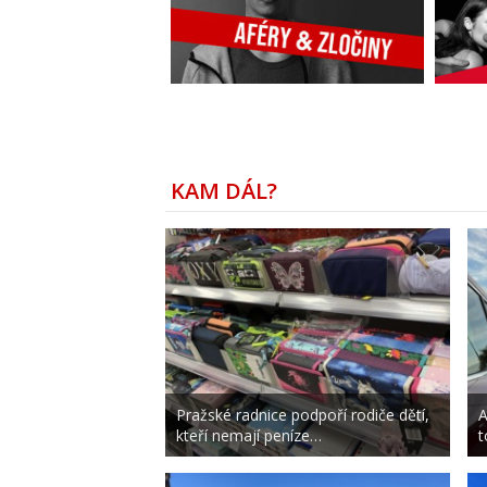
KAM DÁL?
Pražské radnice podpoří rodiče dětí,
A
kteří nemají peníze…
t