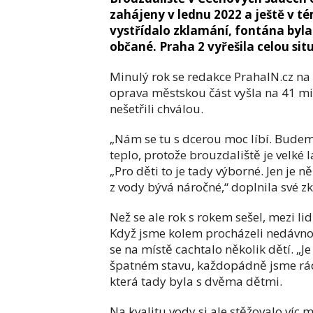
zahájeny v lednu 2022 a ještě v té
vystřídalo zklamání, fontána byla
občané. Praha 2 vyřešila celou si
Minulý rok se redakce PrahaIN.cz na 
oprava městskou část vyšla na 41 mil
nešetřili chválou.
„Nám se tu s dcerou moc líbí. Budem
teplo, protože brouzdaliště je velké 
„Pro děti to je tady výborné. Jen je 
z vody bývá náročné,“ doplnila své z
Než se ale rok s rokem sešel, mezi li
Když jsme kolem procházeli nedávno,
se na místě cachtalo několik dětí. „Je
špatném stavu, každopádně jsme rád
která tady byla s dvěma dětmi.
Na kvalitu vody si ale stěžovalo víc 