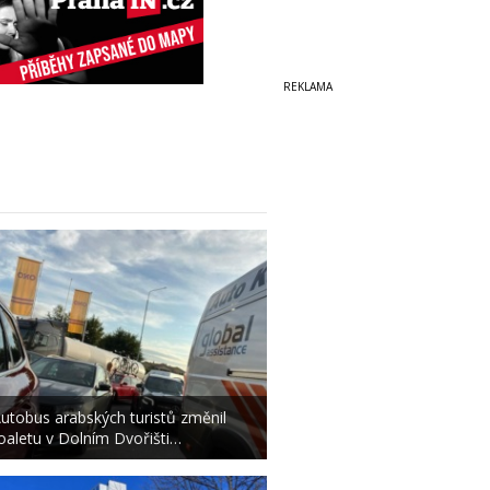
utobus arabských turistů změnil
oaletu v Dolním Dvořišti…