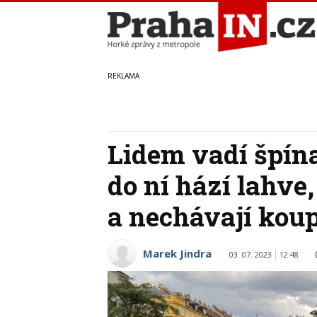
Lidem vadí špína
do ní hází lahve
a nechávají kou
Marek Jindra
03. 07. 2023
12:48