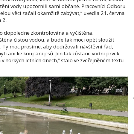
štění vody upozornili sami občané. Pracovníci Odboru
elou věcí začali okamžitě zabývat,” uvedla 21. června
a 2.
o dopoledne zkontrolována a vyčištěna.
těna čistou vodou, a bude tak moci opět sloužit
 Ty moc prosíme, aby dodržovali návštěvní řád,
ytí ani ke koupání psů. Jen tak zůstane vodní prvek
 horkých letních dnech,” stálo ve zveřejněném textu