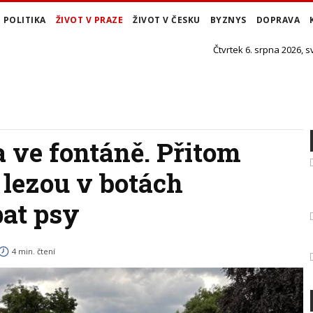
POLITIKA
ŽIVOT V PRAZE
ŽIVOT V ČESKU
BYZNYS
DOPRAVA
Čtvrtek 6. srpna 2026, s
 ve fontáně. Přitom
, lezou v botách
pat psy
4 min. čtení