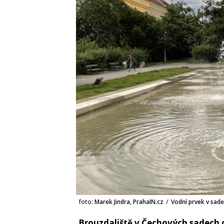
foto:
Marek Jindra, PrahaIN.cz
/
Vodní prvek v sad
Brouzdaliště v Čechových sadech 