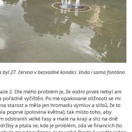
 byl 27. června v bezvadné kondici. Voda i sama fontána
raze 2. Dle mého problém je, že vodní prvek nebyl ani
 pořádně vyčištěn. Po mé opakované stížnosti se mi
na starost a měla jen hromadu výmluv a slibů, že to
la poprvé (polovina května), tak místo toho, aby
m odstranili velké řasy a malé na kraji a sliz na dně
ržby a ptala se, kde je problém, zda ve financích (to