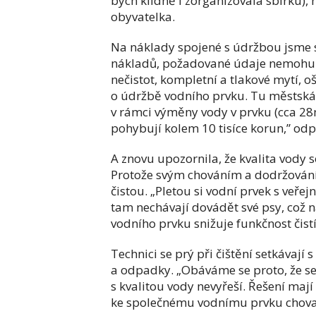
bych klidně i zorganizovala sbírku),
obyvatelka.
Na náklady spojené s údržbou jsme se 
nákladů, požadované údaje nemohu p
nečistot, kompletní a tlakové mytí, o
o údržbě vodního prvku. Tu městská
v rámci výměny vody v prvku (cca 28
pohybují kolem 10 tisíce korun,” od
A znovu upozornila, že kvalita vody so
Protože svým chováním a dodržován
čistou. „Pletou si vodní prvek s veř
tam nechávají dovádět své psy, což n
vodního prvku snižuje funkčnost čist
Technici se prý při čištění setkávají 
a odpadky. „Obáváme se proto, že s
s kvalitou vody nevyřeší. Řešení mají
ke společnému vodnímu prvku chovat