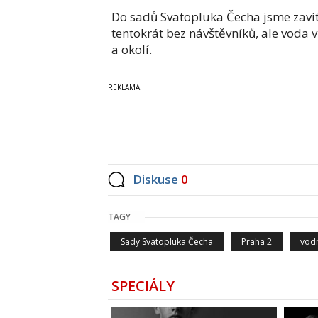
Do sadů Svatopluka Čecha jsme zavítal
tentokrát bez návštěvníků, ale voda v
a okolí.
Diskuse
0
TAGY
Sady Svatopluka Čecha
Praha 2
vodn
SPECIÁLY