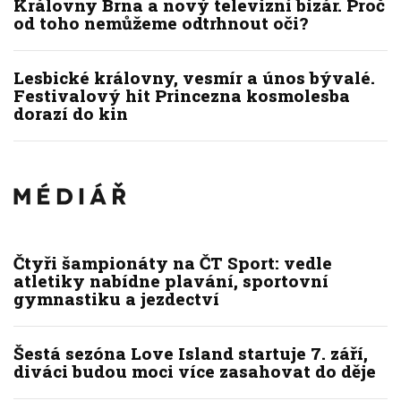
Královny Brna a nový televizní bizár. Proč
od toho nemůžeme odtrhnout oči?
Lesbické královny, vesmír a únos bývalé.
Festivalový hit Princezna kosmolesba
dorazí do kin
Čtyři šampionáty na ČT Sport: vedle
atletiky nabídne plavání, sportovní
gymnastiku a jezdectví
Šestá sezóna Love Island startuje 7. září,
diváci budou moci více zasahovat do děje