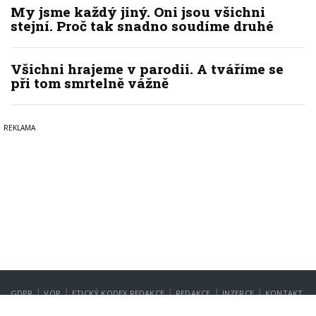
My jsme každý jiný. Oni jsou všichni
stejní. Proč tak snadno soudíme druhé
Všichni hrajeme v parodii. A tváříme se
při tom smrtelně vážně
|
|
|
|
|
GDPR
VOP
ETICKÝ KODEX REDAKCE
REDAKCE
INZERCE
KONTAKT
NASTAVENÍ SOUKROMÍ