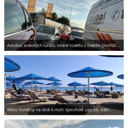
Autobus arabských turistů změnil toaletu v Dolním Dvořišti…
Místo Konětop na skok k moři. Specifické zájezdy stále…