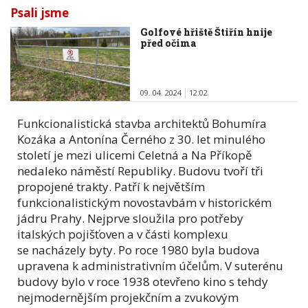
Psali jsme
Golfové hřiště Štiřín hnije
před očima
09. 04. 2024
12:02
Funkcionalistická stavba architektů Bohumíra
Kozáka a Antonína Černého z 30. let minulého
století je mezi ulicemi Celetná a Na Příkopě
nedaleko náměstí Republiky. Budovu tvoří tři
propojené trakty. Patří k největším
funkcionalistickým novostavbám v historickém
jádru Prahy. Nejprve sloužila pro potřeby
italských pojišťoven a v části komplexu
se nacházely byty. Po roce 1980 byla budova
upravena k administrativním účelům. V suterénu
budovy bylo v roce 1938 otevřeno kino s tehdy
nejmodernějším projekčním a zvukovým