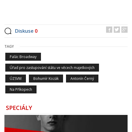
Diskuse
0
TAGY
Palác Broadway
Úřad pro zastupování státu ve věcech majetkových
ÚZSVM
Bohumír Kozák
Antonín Černý
Na Příkopech
SPECIÁLY