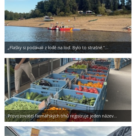
„Flašky si podávali z lodě na loď. Bylo to strašné.“…
Provozovatel farmářských trhů registruje jeden název…