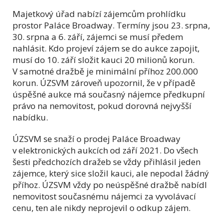
Majetkový úřad nabízí zájemcům prohlídku
prostor Paláce Broadway. Termíny jsou 23. srpna,
30. srpna a 6. září, zájemci se musí předem
nahlásit. Kdo projeví zájem se do aukce zapojit,
musí do 10. září složit kauci 20 milionů korun.
V samotné dražbě je minimální příhoz 200.000
korun. ÚZSVM zároveň upozornil, že v případě
úspěšné aukce má současný nájemce předkupní
právo na nemovitost, pokud dorovná nejvyšší
nabídku.
ÚZSVM se snaží o prodej Paláce Broadway
v elektronických aukcích od září 2021. Do všech
šesti předchozích dražeb se vždy přihlásil jeden
zájemce, který sice složil kauci, ale nepodal žádný
příhoz. ÚZSVM vždy po neúspěšné dražbě nabídl
nemovitost současnému nájemci za vyvolávací
cenu, ten ale nikdy neprojevil o odkup zájem.