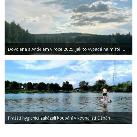
Dovolená s Andělem v roce 2025: Jak to vypadá na místě,…
Pražští hygienici zakázali koupání v koupališti Džbán