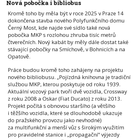
Nová pobočka i bibliobus
Kromě toho by měla být v roce 2025 v Praze 14
dokončena stavba nového Polyfunkčního domu
Černý Most, kde najde své sídlo také nová
pobočka MKP s rozlohou zhruba tisíc metrů
čtverečních. Nový kabát by měly dále dostat také
stávající pobočky na Smíchově, v Bohnicích a na
Opatově.
Práce budou kromě toho zahájeny na projektu
nového bibliobusu. „Pojízdná knihovna je tradiční
službou MKP, kterou poskytuje od roku 1939.
Aktuální vozový park tvoří dvě vozidla, Crossway
z roku 2008 a Oskar (Fiat Ducato) z roku 2013.
Projekt počítá s obnovou staršího (a většího
i těžšího vozidla, které se dlouhodobě ukazuje
do pražského provozu jako nevhodné)
za multifunkční a menší vůz s širokým využitím
pro pravidelné stanice i „propagační“ výjezdy