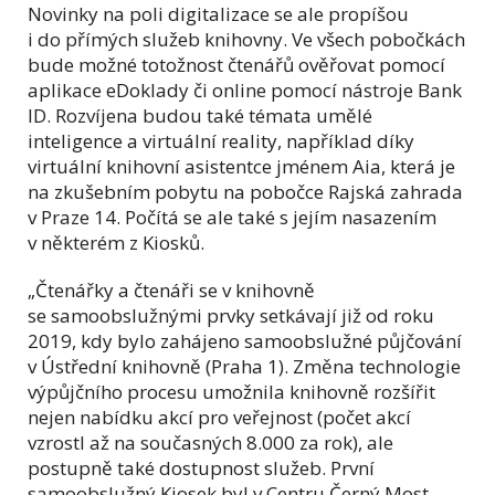
Novinky na poli digitalizace se ale propíšou
i do přímých služeb knihovny. Ve všech pobočkách
bude možné totožnost čtenářů ověřovat pomocí
aplikace eDoklady či online pomocí nástroje Bank
ID. Rozvíjena budou také témata umělé
inteligence a virtuální reality, například díky
virtuální knihovní asistentce jménem Aia, která je
na zkušebním pobytu na pobočce Rajská zahrada
v Praze 14. Počítá se ale také s jejím nasazením
v některém z Kiosků.
„Čtenářky a čtenáři se v knihovně
se samoobslužnými prvky setkávají již od roku
2019, kdy bylo zahájeno samoobslužné půjčování
v Ústřední knihovně (Praha 1). Změna technologie
výpůjčního procesu umožnila knihovně rozšířit
nejen nabídku akcí pro veřejnost (počet akcí
vzrostl až na současných 8.000 za rok), ale
postupně také dostupnost služeb. První
samoobslužný Kiosek byl v Centru Černý Most