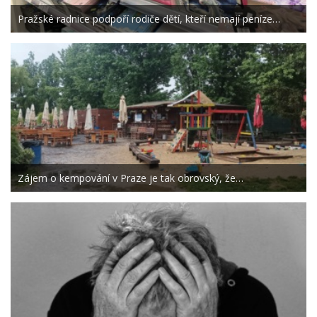
Pražské radnice podpoří rodiče dětí, kteří nemají peníze…
Zájem o kempování v Praze je tak obrovský, že…