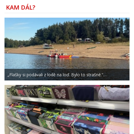
KAM DÁL?
„Flašky si podávali z lodě na loď. Bylo to strašné.“…