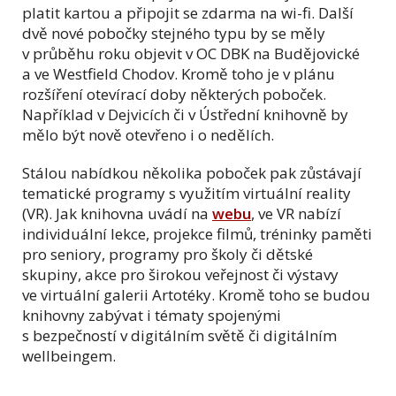
platit kartou a připojit se zdarma na wi-fi. Další
dvě nové pobočky stejného typu by se měly
v průběhu roku objevit v OC DBK na Budějovické
a ve Westfield Chodov. Kromě toho je v plánu
rozšíření otevírací doby některých poboček.
Například v Dejvicích či v Ústřední knihovně by
mělo být nově otevřeno i o nedělích.
Stálou nabídkou několika poboček pak zůstávají
tematické programy s využitím virtuální reality
(VR). Jak knihovna uvádí na
webu
, ve VR nabízí
individuální lekce, projekce filmů, tréninky paměti
pro seniory, programy pro školy či dětské
skupiny, akce pro širokou veřejnost či výstavy
ve virtuální galerii Artotéky. Kromě toho se budou
knihovny zabývat i tématy spojenými
s bezpečností v digitálním světě či digitálním
wellbeingem.