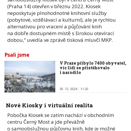
(Praha 14) otevřen v březnu 2022. Kiosek
neposkytuje plnohodnotné knihovní služby
(pobytové, vzdělávací a kulturní), ale je rychlou
alternativou pro vracení a půjčování knih
na dobře dostupném místě s širokou otevírací
dobou,“ uvedla ve zprávě tisková mluvčí MKP.
Psali jsme
V Praze přibylo 7400 obyvatel,
víc lidí se přistěhovalo
i narodilo
30. 12. 2024
11:20
Nové Kiosky i virtuální realita
Pobočka Kiosek se zatím nachází v obchodním
centru Černý Most a jde převážně
o samoobslužnou půjčovnu knih, kde je možné