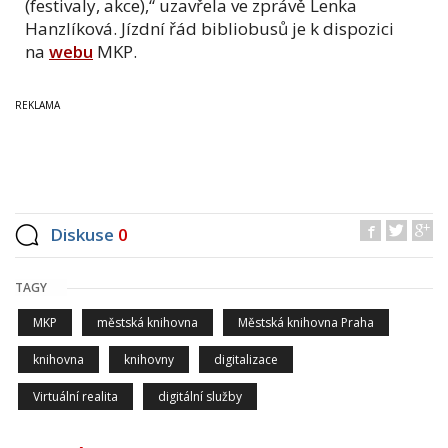
(festivaly, akce),“ uzavřela ve zprávě Lenka
Hanzlíková. Jízdní řád bibliobusů je k dispozici
na
webu
MKP.
Diskuse
0
TAGY
MKP
městská knihovna
Městská knihovna Praha
knihovna
knihovny
digitalizace
Virtuální realita
digitální služby