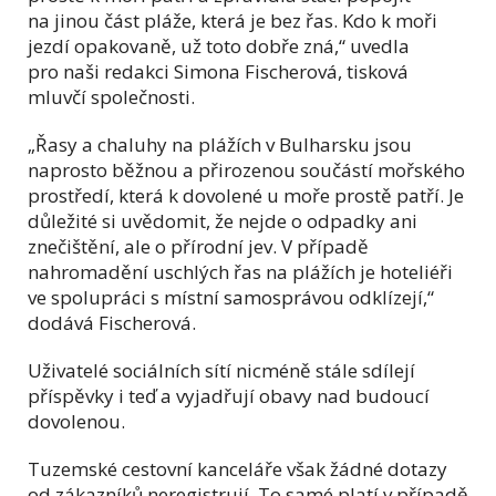
na jinou část pláže, která je bez řas. Kdo k moři
jezdí opakovaně, už toto dobře zná,“ uvedla
pro naši redakci Simona Fischerová, tisková
mluvčí společnosti.
„Řasy a chaluhy na plážích v Bulharsku jsou
naprosto běžnou a přirozenou součástí mořského
prostředí, která k dovolené u moře prostě patří. Je
důležité si uvědomit, že nejde o odpadky ani
znečištění, ale o přírodní jev. V případě
nahromadění uschlých řas na plážích je hoteliéři
ve spolupráci s místní samosprávou odklízejí,“
dodává Fischerová.
Uživatelé sociálních sítí nicméně stále sdílejí
příspěvky i teď a vyjadřují obavy nad budoucí
dovolenou.
Tuzemské cestovní kanceláře však žádné dotazy
od zákazníků neregistrují. To samé platí v případě