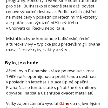
programy, koncerty a ve většině hotelů animace
pro děti. Bulharsko si obecně stále drží pověst
cenově výhodné destinace. Podle našich zjištění
na místě ceny v posledních letech mírně vzrostly,
ale pořád jsou výrazně nižší než třeba
v Chorvatsku, Řecku nebo Itálii.
Místní kuchyně kombinuje balkánské, řecké
a turecké vlivy – typické jsou především grilovaná
masa, čerstvé ryby, saláty a sýry.
Bylo, je a bude
Ačkoli bylo Bulharsko krátce po revoluci v roce
1989 spíše opomíjenou a přehlíženou destinací,
v posledních letech je situace úplně opačná.
PrahaIN.cz o tomto státě s přibližně 6,5 miliony
obyvateli napsala už zhruba dvacet materiálů.
Velký zájem čtenářů vyvolal
článek
o nejlevnějším