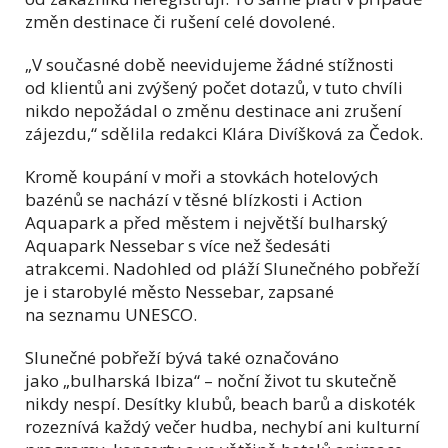
změn destinace či rušení celé dovolené.
„V současné době neevidujeme žádné stížnosti
od klientů ani zvýšený počet dotazů, v tuto chvíli
nikdo nepožádal o změnu destinace ani zrušení
zájezdu,“ sdělila redakci Klára Divíšková za Čedok.
Kromě koupání v moři a stovkách hotelových
bazénů se nachází v těsné blízkosti i Action
Aquapark a před městem i největší bulharský
Aquapark Nessebar s více než šedesáti
atrakcemi. Nadohled od pláží Slunečného pobřeží
je i starobylé město Nessebar, zapsané
na seznamu UNESCO.
Slunečné pobřeží bývá také označováno
jako „bulharská Ibiza“ – noční život tu skutečně
nikdy nespí. Desítky klubů, beach barů a diskoték
rozeznívá každý večer hudba, nechybí ani kulturní