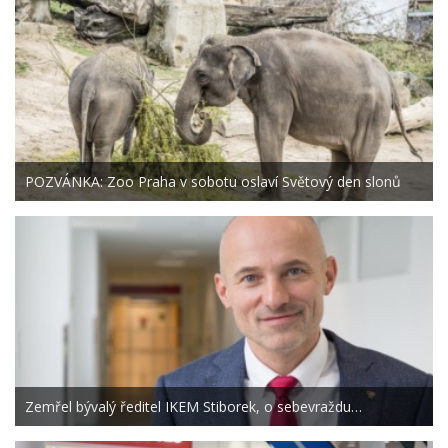
POZVÁNKA: Zoo Praha v sobotu oslaví Světový den slonů
Zemřel bývalý ředitel IKEM Stiborek, o sebevraždu…