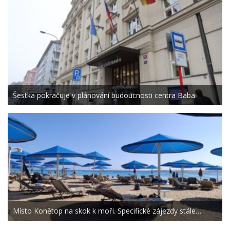
Šestka pokračuje v plánování budoucnosti centra Baba
Místo Konětop na skok k moři. Specifické zájezdy stále…