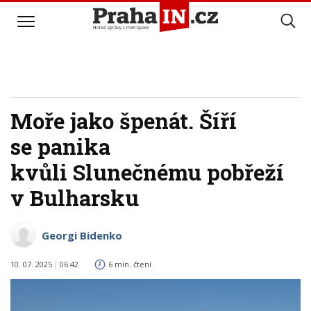
Moře jako špenát. Šíří
se panika
kvůli Slunečnému pobřeží
v Bulharsku
Georgi Bidenko
10. 07. 2025
06:42
6 min. čtení