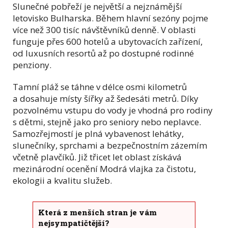
Slunečné pobřeží je největší a nejznámější
letovisko Bulharska. Během hlavní sezóny pojme
více než 300 tisíc návštěvníků denně. V oblasti
funguje přes 600 hotelů a ubytovacích zařízení,
od luxusních resortů až po dostupné rodinné
penziony.
Tamní pláž se táhne v délce osmi kilometrů
a dosahuje místy šířky až šedesáti metrů. Díky
pozvolnému vstupu do vody je vhodná pro rodiny
s dětmi, stejně jako pro seniory nebo neplavce.
Samozřejmostí je plná vybavenost lehátky,
slunečníky, sprchami a bezpečnostním zázemím
včetně plavčíků. Již třicet let oblast získává
mezinárodní ocenění Modrá vlajka za čistotu,
ekologii a kvalitu služeb.
Která z menších stran je vám
nejsympatičtější?