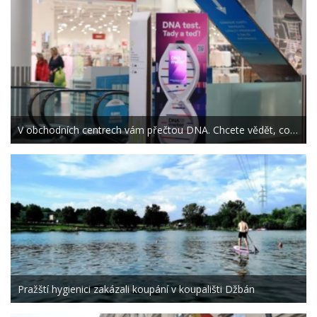
V obchodních centrech vám přečtou DNA. Chcete vědět, co…
Pražští hygienici zakázali koupání v koupališti Džbán