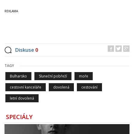
Diskuse
0
TAGY
Bulharsko
Sluneční pobřeží
moře
cestovní kanceláře
dovolená
cestování
letní dovolená
SPECIÁLY