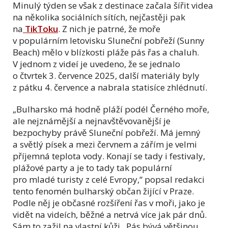
Minulý týden se však z destinace začala šířit videa
na několika sociálních sítích, nejčastěji pak
na
TikToku
. Z nich je patrné, že moře
v populárním letovisku Sluneční pobřeží (Sunny
Beach) mělo v blízkosti pláže pás řas a chaluh.
V jednom z videí je uvedeno, že se jednalo
o čtvrtek 3. července 2025, další materiály byly
z pátku 4. července a nabrala statisíce zhlédnutí.
„Bulharsko má hodně pláží podél Černého moře,
ale nejznámější a nejnavštěvovanější je
bezpochyby právě Sluneční pobřeží. Má jemný
a světlý písek a mezi červnem a zářím je velmi
příjemná teplota vody. Konají se tady i festivaly,
plážové party a je to tady tak populární
pro mladé turisty z celé Evropy,“ popsal redakci
tento fenomén bulharský občan žijící v Praze.
Podle něj je občasné rozšíření řas v moři, jako je
vidět na videích, běžné a netrvá více jak pár dnů.
Sám to zažil na vlastní kůži. Pás bývá většinou