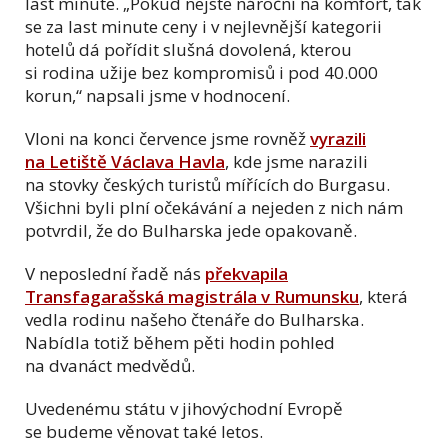
last minute. „Pokud nejste nároční na komfort, tak
se za last minute ceny i v nejlevnější kategorii
hotelů dá pořídit slušná dovolená, kterou
si rodina užije bez kompromisů i pod 40.000
korun,“ napsali jsme v hodnocení.
Vloni na konci července jsme rovněž
vyrazili
na Letiště Václava Havla
, kde jsme narazili
na stovky českých turistů mířících do Burgasu.
Všichni byli plní očekávání a nejeden z nich nám
potvrdil, že do Bulharska jede opakovaně.
V neposlední řadě nás
překvapila
Transfagarašská magistrála v Rumunsku
, která
vedla rodinu našeho čtenáře do Bulharska.
Nabídla totiž během pěti hodin pohled
na dvanáct medvědů.
Uvedenému státu v jihovýchodní Evropě
se budeme věnovat také letos.