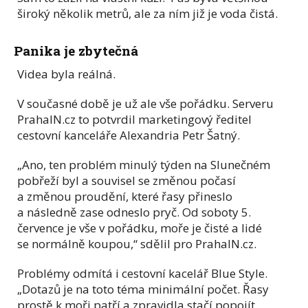
široký několik metrů, ale za ním již je voda čistá.
Panika je zbytečná
Videa byla reálná.
V současné době je už ale vše pořádku. Serveru
PrahaIN.cz to potvrdil marketingový ředitel
cestovní kanceláře Alexandria Petr Šatný.
„Ano, ten problém minulý týden na Slunečném
pobřeží byl a souvisel se změnou počasí
a změnou proudění, které řasy přineslo
a následně zase odneslo pryč. Od soboty 5.
července je vše v pořádku, moře je čisté a lidé
se normálně koupou,“ sdělil pro PrahaIN.cz.
Problémy odmítá i cestovní kacelář Blue Style.
„Dotazů je na toto téma minimální počet. Řasy
prostě k moři patří a zpravidla stačí popojít