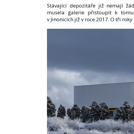
S
távající depozitáře již nemají ž
musela galerie přistoupit k tomu
v Jinonicích již v roce 2017. O tři r