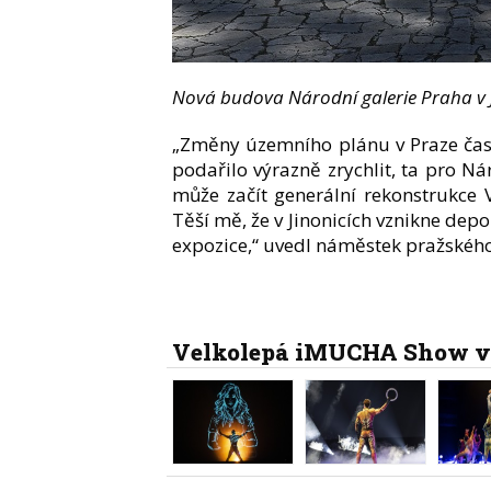
Nová budova Národní galerie Praha v Ji
„Změny územního plánu v Praze často
podařilo výrazně zrychlit, ta pro N
může začít generální rekonstrukce V
Těší mě, že v Jinonicích vznikne depo
expozice,“ uvedl náměstek pražskéh
Velkolepá iMUCHA Show v