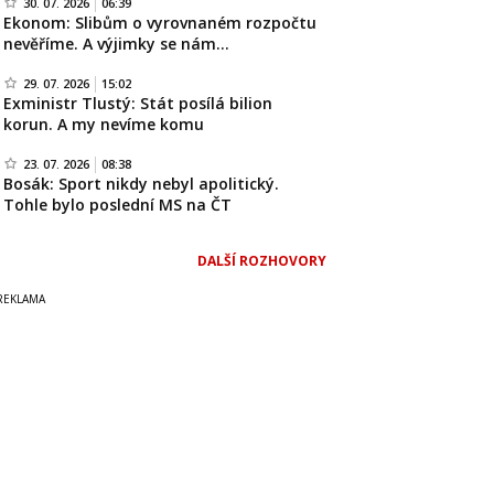
30. 07. 2026
06:39
Ekonom: Slibům o vyrovnaném rozpočtu
nevěříme. A výjimky se nám…
29. 07. 2026
15:02
Exministr Tlustý: Stát posílá bilion
korun. A my nevíme komu
23. 07. 2026
08:38
Bosák: Sport nikdy nebyl apolitický.
Tohle bylo poslední MS na ČT
DALŠÍ ROZHOVORY