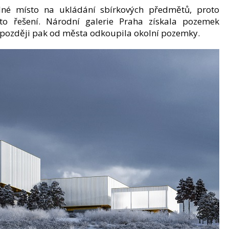
ádné místo na ukládání sbírkových předmětů, proto
to řešení. Národní galerie Praha získala pozemek
oky později pak od města odkoupila okolní pozemky.