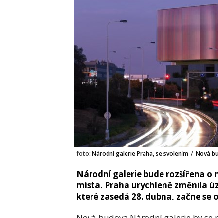
foto:
Národní galerie Praha, se svolením
/
Nová bu
Národní galerie bude rozšířena o
místa. Praha urychleně změnila úz
které zasedá 28. dubna, začne se 
Nová budova Národní galerie by se m