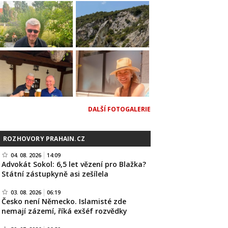
DALŠÍ FOTOGALERIE
ROZHOVORY PRAHAIN.CZ
04. 08. 2026
14:09
Advokát Sokol: 6,5 let vězení pro Blažka?
Státní zástupkyně asi zešílela
03. 08. 2026
06:19
Česko není Německo. Islamisté zde
nemají zázemí, říká exšéf rozvědky