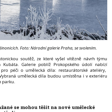
nonicích. Foto: Národní galerie Praha, se svolením.
ktonickou soutěž, ze které vyšel vítězně návrh týmu
na Kubáta.
G
alerie
poblíž
Prokopského údolí
nabízí
pro péči o umělecká díla: restaurátorské ateliéry,
. Vybraná umělecká díla budou umístěna i v exteriéru
m parku.
ažané se mohou těšit na nové umělecké