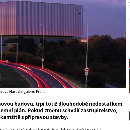
dova Národní galerie Praha
 novou budovu, trpí totiž dlouhodobě nedostatkem
emní plán. Pokud změnu schválí zastupitelstvo,
okamžitě s přípravou stavby.
ěla nacházet v Jinonicích. Mimo jiné by měla