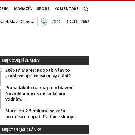
KRIMI
MAGAZÍN
SPORT
KOMENTÁŘE
vátek slaví Oldřiška
28 °C
Počasí Praha
NEJNOVĚJŠÍ ČLÁNKY
Štěpán Mareš: Kdopak nám to
„zapleveluje” televizní vysílání?
Praha lákala na mapu ochlazení.
Naváděla ale i k nefunkčním
vodním…
Mural za 2,5 milionu se začal
po měsíci loupat. Radnice slibuje…
NEJČTENĚJŠÍ ČLÁNKY