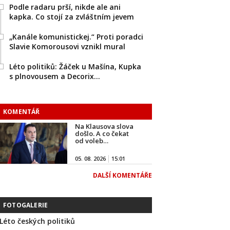
Podle radaru prší, nikde ale ani
kapka. Co stojí za zvláštním jevem
„Kanále komunistickej.“ Proti poradci
Slavie Komorousovi vznikl mural
Léto politiků: Žáček u Mašína, Kupka
s plnovousem a Decorix…
KOMENTÁŘ
Na Klausova slova
došlo. A co čekat
od voleb…
05. 08. 2026
15:01
DALŠÍ KOMENTÁŘE
FOTOGALERIE
Léto českých politiků