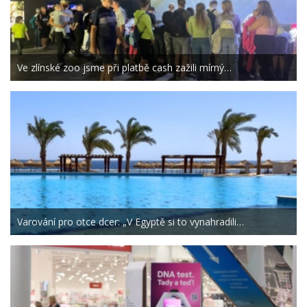
Ve zlínské zoo jsme při platbě cash zažili mírný…
Varování pro otce dcer: „V Egyptě si to vynahradili…