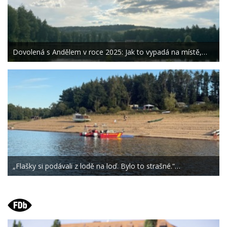
Dovolená s Andělem v roce 2025: Jak to vypadá na místě,…
„Flašky si podávali z lodě na loď. Bylo to strašné.“…