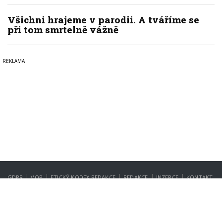
Všichni hrajeme v parodii. A tváříme se
při tom smrtelně vážně
|
|
|
|
|
GDPR
VOP
ETICKÝ KODEX REDAKCE
REDAKCE
INZERCE
KONTAKT
NASTAVENÍ SOUKROMÍ
Copyright © 2022-2026
PrahaIN.cz