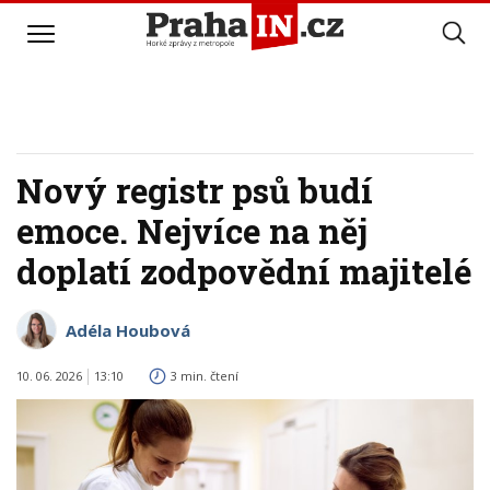
Nový registr psů budí
emoce. Nejvíce na něj
doplatí zodpovědní majitelé
Adéla Houbová
10. 06. 2026
13:10
3 min. čtení