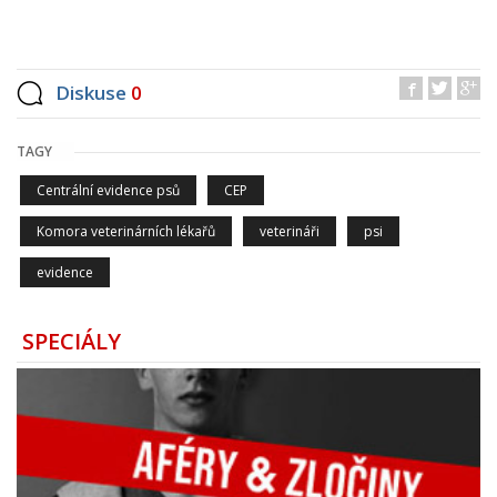
Diskuse
0
TAGY
Centrální evidence psů
CEP
Komora veterinárních lékařů
veterináři
psi
evidence
SPECIÁLY