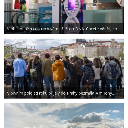
V obchodních centrech vám přečtou DNA. Chcete vědět, co…
V prvním pololetí roku přijely do Prahy bezmála 4 miliony…