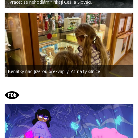
„Vracet se nehodlám,“ říkají Češi a Slováci…
Benátky nad Jizerou překvapily. Až na ty silnice