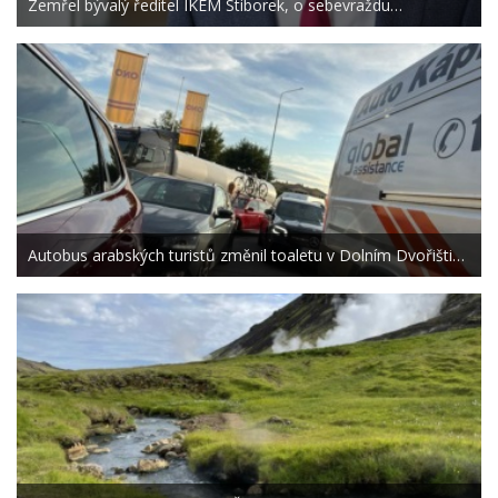
Zemřel bývalý ředitel IKEM Stiborek, o sebevraždu…
Autobus arabských turistů změnil toaletu v Dolním Dvořišti…