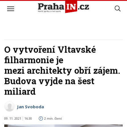
O vytvoření Vltavské
filharmonie je
mezi architekty obří zájem.
Budova vyjde na šest
miliard
Jan Svoboda
09. 11. 2021
16:30
2 min. čtení