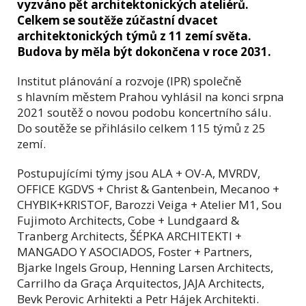
vyzváno pět architektonických ateliérů.
Celkem se soutěže zúčastní dvacet
architektonických týmů z 11 zemí světa.
Budova by měla být dokončena v roce 2031.
Institut plánování a rozvoje (IPR) společně
s hlavním městem Prahou vyhlásil na konci srpna
2021 soutěž o novou podobu koncertního sálu.
Do soutěže se přihlásilo celkem 115 týmů z 25
zemí.
Postupujícími týmy jsou ALA + OV-A, MVRDV,
OFFICE KGDVS + Christ & Gantenbein, Mecanoo +
CHYBIK+KRISTOF, Barozzi Veiga + Atelier M1, Sou
Fujimoto Architects, Cobe + Lundgaard &
Tranberg Architects, ŠÉPKA ARCHITEKTI +
MANGADO Y ASOCIADOS, Foster + Partners,
Bjarke Ingels Group, Henning Larsen Architects,
Carrilho da Graça Arquitectos, JAJA Architects,
Bevk Perovic Arhitekti a Petr Hájek Architekti.