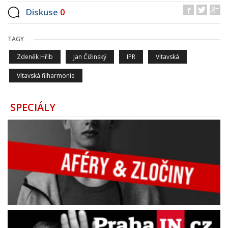
Diskuse
0
TAGY
Zdeněk Hřib
Jan Čižinský
IPR
Vltavská
Vltavská filharmonie
SPECIÁLY