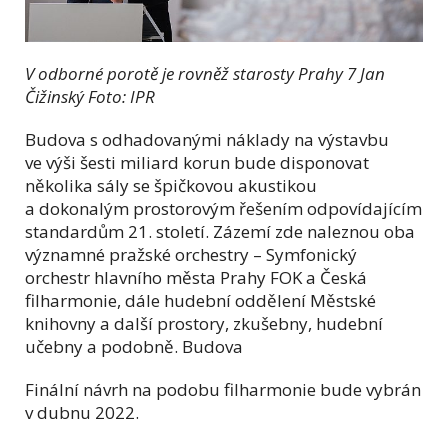
V odborné porotě je rovněž starosty Prahy 7 Jan
Čižinský Foto: IPR
Budova s odhadovanými náklady na výstavbu
ve výši šesti miliard korun bude disponovat
několika sály se špičkovou akustikou
a dokonalým prostorovým řešením odpovídajícím
standardům 21. století. Zázemí zde naleznou oba
významné pražské orchestry – Symfonický
orchestr hlavního města Prahy FOK a Česká
filharmonie, dále hudební oddělení Městské
knihovny a další prostory, zkušebny, hudební
učebny a podobně. Budova
Finální návrh na podobu filharmonie bude vybrán
v dubnu 2022.