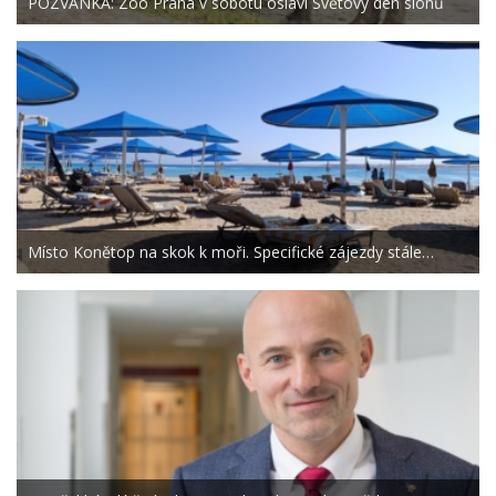
POZVÁNKA: Zoo Praha v sobotu oslaví Světový den slonů
Místo Konětop na skok k moři. Specifické zájezdy stále…