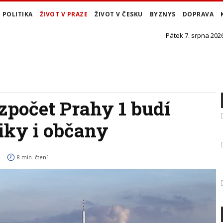
POLITIKA
ŽIVOT V PRAZE
ŽIVOT V ČESKU
BYZNYS
DOPRAVA
Pátek 7. srpna 2026
ozpočet Prahy 1 budí
iky i občany
8 min. čtení