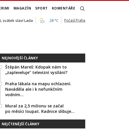
KRIMI
MAGAZÍN
SPORT
KOMENTÁŘE
, svátek slaví Lada
28 °C
Počasí Praha
NEJNOVĚJŠÍ ČLÁNKY
Štěpán Mareš: Kdopak nám to
„zapleveluje” televizní vysílání?
Praha lákala na mapu ochlazení.
Naváděla ale i k nefunkčním
vodním…
Mural za 2,5 milionu se začal
po měsíci loupat. Radnice slibuje…
NEJČTENĚJŠÍ ČLÁNKY