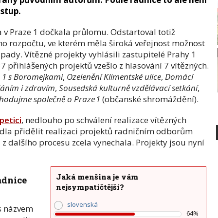
ostup.
 v Praze 1 dočkala průlomu. Odstartoval totiž
ního rozpočtu, ve kterém měla široká veřejnost možnost
pady. Vítězné projekty vyhlásili zastupitelé Prahy 1
7 přihlášených projektů vzešlo z hlasování 7 vítězných.
 1 s Boromejkami
,
Ozelenění Klimentské ulice
,
Domácí
láním i zdravím
,
Sousedská kulturně vzdělávací setkání
,
hodujme společně o Praze 1
(občanské shromáždění).
petici
, nedlouho po schválení realizace vítězných
dla přidělit realizaci projektů radničním odborům
z dalšího procesu zcela vynechala. Projekty jsou nyní
Jaká menšina je vám
adnice
nejsympatičtější?
slovenská
 s názvem
64%