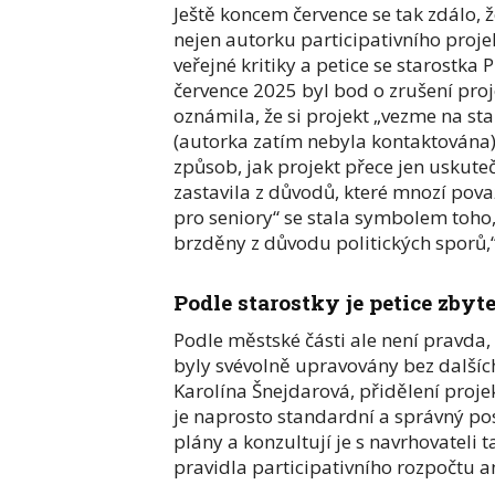
Ještě koncem července se tak zdálo, 
nejen autorku participativního projek
veřejné kritiky a petice se starostka
července 2025 byl bod o zrušení proj
oznámila, že si projekt „vezme na star
(autorka zatím nebyla kontaktována)
způsob, jak projekt přece jen uskute
zastavila z důvodů, které mnozí pova
pro seniory“ se stala symbolem toho
brzděny z důvodu politických sporů,“
Podle starostky je petice zbyt
Podle městské části ale není pravda,
byly svévolně upravovány bez dalších
Karolína Šnejdarová, přidělení proj
je naprosto standardní a správný pos
plány a konzultují je s navrhovateli 
pravidla participativního rozpočtu an