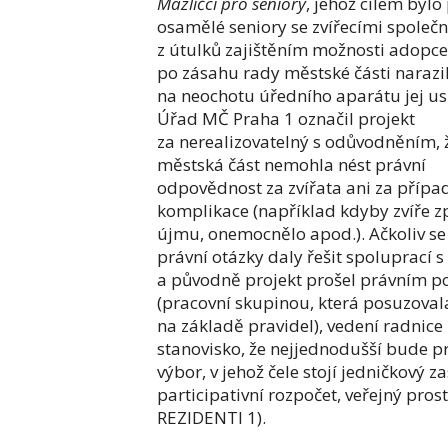
Mazlíčci pro seniory
, jehož cílem bylo
osamělé seniory se zvířecími společn
z útulků zajištěním možnosti adopce
po zásahu rady městské části narazil
na neochotu úředního aparátu jej us
Úřad MČ Praha 1 označil projekt
za nerealizovatelný s odůvodněním, 
městská část nemohla nést právní
odpovědnost za zvířata ani za přípa
komplikace (například kdyby zvíře z
újmu, onemocnělo apod.). Ačkoliv se
právní otázky daly řešit spoluprací 
a původně projekt prošel právním 
(pracovní skupinou, která posuzoval
na základě pravidel), vedení radnice
stanovisko, že nejjednodušší bude pro
výbor, v jehož čele stojí jedničkový 
participativní rozpočet, veřejný pro
REZIDENTI 1).