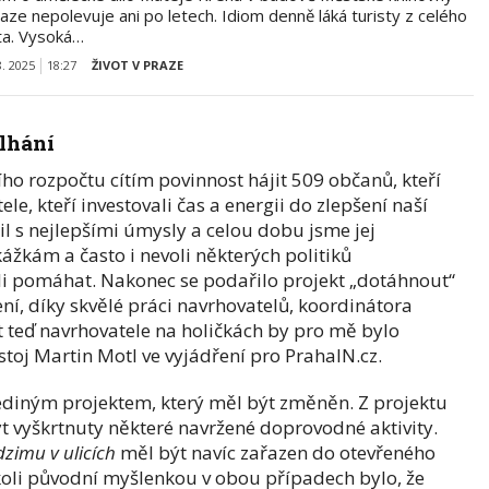
aze nepolevuje ani po letech. Idiom denně láká turisty z celého
ta. Vysoká…
8. 2025
18:27
ŽIVOT V PRAZE
lhání
ního rozpočtu cítím povinnost hájit 509 občanů, kteří
le, kteří investovali čas a energii do zlepšení naší
il s nejlepšími úmysly a celou dobu jsme jej
žkám a často i nevoli některých politiků
i pomáhat. Nakonec se podařilo projekt „dotáhnout“
ení, díky skvělé práci navrhovatelů, koordinátora
t teď navrhovatele na holičkách by pro mě bylo
ostoj Martin Motl ve vyjádření pro PrahaIN.cz.
jediným projektem, který měl být změněn. Z projektu
 vyškrtnuty některé navržené doprovodné aktivity.
zimu v ulicích
měl být navíc zařazen do otevřeného
koli původní myšlenkou v obou případech bylo, že