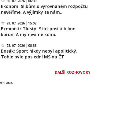
30. 07. 2026
06:39
Ekonom: Slibům o vyrovnaném rozpočtu
nevěříme. A výjimky se nám…
29. 07. 2026
15:02
Exministr Tlustý: Stát posílá bilion
korun. A my nevíme komu
23. 07. 2026
08:38
Bosák: Sport nikdy nebyl apolitický.
Tohle bylo poslední MS na ČT
DALŠÍ ROZHOVORY