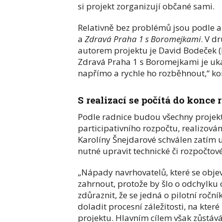
si projekt zorganizují občané sami.
Relativně bez problémů jsou podle a
a
Zdravá Praha 1 s Boromejkami
. V d
autorem projektu je David Bodeček (BP
Zdravá Praha 1 s Boromejkami je uká
napřímo a rychle ho rozběhnout,“ ko
S realizací se počítá do konce 
Podle radnice budou všechny projekty
participativního rozpočtu, realizován
Karolíny Šnejdarové schválen zatím u
nutné upravit technické či rozpočtové
„Nápady navrhovatelů, které se obje
zahrnout, protože by šlo o odchylku o
zdůraznit, že se jedná o pilotní roční
doladit procesní záležitosti, na které
projektu. Hlavním cílem však zůstává