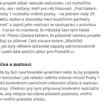
že projekt vůbec nebude realizován, což rozhořčilo
tu, ale i občany, kteří pro něj hlasovali. „Pod tlakem
 Prahy 1 rozhodla změnit postoj – na jednání rady 29.
ektu stažen a starostka mezi koaličními partnery
ost“ a zajistí jeho realizaci ve spolupráci s autorkou
. V praxi to znamená, že městská část nyní hledá
čnit. Přesto zůstává faktem, že původně radnice projekt
žují za účelové. Celá situace kolem „Mazlíčků
, jak byly některé občanské nápady administrativně
 uvedl dále petiční výbor pro PrahaIN.cz.
ečná a matoucí
 že by byli navrhovatelé vynecháni nebo že by projekty
 konzultací. Jak redakci sdělila tisková mluvčí Prahy 1
ektů konkrétním radničním odborům úřadu k realizaci
tup. Úředníci prý nyní připravují konkrétní realizační
tak, aby nebyla narušena původní podstata, vnitřní
i vnitřní pravidla úřadu.