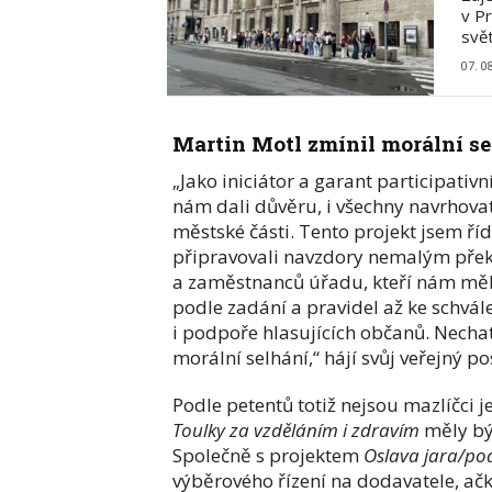
v Pr
svě
07. 0
Martin Motl zmínil morální se
„Jako iniciátor a garant participativ
nám dali důvěru, i všechny navrhovate
městské části. Tento projekt jsem říd
připravovali navzdory nemalým překá
a zaměstnanců úřadu, kteří nám měl
podle zadání a pravidel až ke schvál
i podpoře hlasujících občanů. Necha
morální selhání,“ hájí svůj veřejný p
Podle petentů totiž nejsou mazlíčci 
Toulky za vzděláním i zdravím
měly být
Společně s projektem
Oslava jara/pod
výběrového řízení na dodavatele, ač