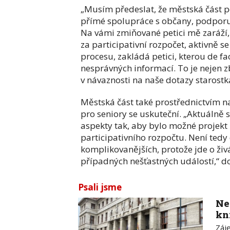
„Musím předeslat, že městská část po
přímé spolupráce s občany, podporuje 
Na vámi zmiňované petici mě zaráží, 
za participativní rozpočet, aktivně s
procesu, zakládá petici, kterou de fa
nesprávných informací. To je nejen zb
v návaznosti na naše dotazy starost
Městská část také prostřednictvím naš
pro seniory se uskuteční. „Aktuálně s
aspekty tak, aby bylo možné projekt 
participativního rozpočtu. Není tedy
komplikovanějších, protože jde o živá 
případných nešťastných událostí,“ do
Psali jsme
Ne
kn
Záj