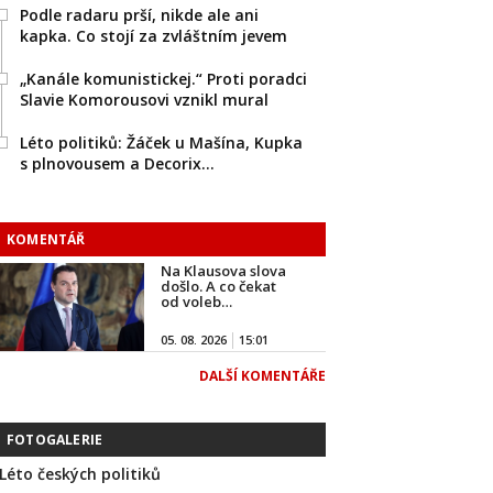
Podle radaru prší, nikde ale ani
kapka. Co stojí za zvláštním jevem
„Kanále komunistickej.“ Proti poradci
Slavie Komorousovi vznikl mural
Léto politiků: Žáček u Mašína, Kupka
s plnovousem a Decorix…
KOMENTÁŘ
Na Klausova slova
došlo. A co čekat
od voleb…
05. 08. 2026
15:01
DALŠÍ KOMENTÁŘE
FOTOGALERIE
Léto českých politiků