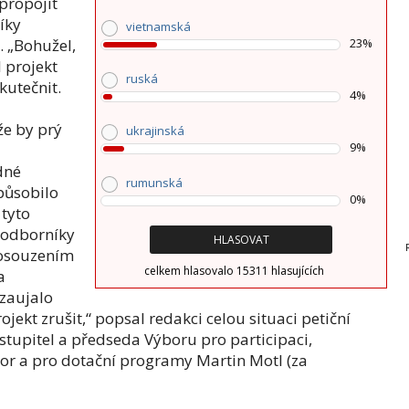
 propojit
íky
vietnamská
. „Bohužel,
23%
 projekt
ruská
kutečnit.
4%
že by prý
ukrajinská
9%
dné
rumunská
působilo
0%
 tyto
s odborníky
posouzením
celkem hlasovalo 15311 hlasujících
a
 zaujalo
jekt zrušit,“ popsal redakci celou situaci petiční
zastupitel a předseda Výboru pro participaci,
stor a pro dotační programy Martin Motl (za