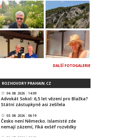
DALŠÍ FOTOGALERIE
ROZHOVORY PRAHAIN.CZ
04. 08. 2026
14:09
Advokát Sokol: 6,5 let vězení pro Blažka?
Státní zástupkyně asi zešílela
03. 08. 2026
06:19
Česko není Německo. Islamisté zde
nemají zázemí, říká exšéf rozvědky