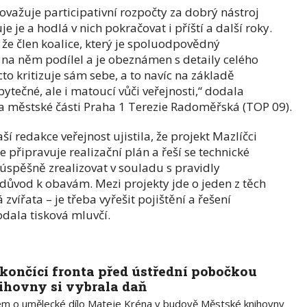
važuje participativní rozpočty za dobrý nástroj
je a hodlá v nich pokračovat i příští a další roky.
že člen koalice, který je spoluodpovědný
e na něm podílel a je obeznámen s detaily celého
cto kritizuje sám sebe, a to navíc na základě
ytečné, ale i matoucí vůči veřejnosti,“ dodala
ka městské části Praha 1 Terezie Radoměřská (TOP 09).
í redakce veřejnost ujistila, že projekt Mazlíčci
e připravuje realizační plán a řeší se technické
úspěšně zrealizovat v souladu s pravidly
 důvod k obavám. Mezi projekty jde o jeden z těch
zvířata – je třeba vyřešit pojištění a řešení
dala tisková mluvčí.
končící fronta před ústřední pobočkou
ihovny si vybrala daň
em o umělecké dílo Mateje Kréna v budově Městské knihovny