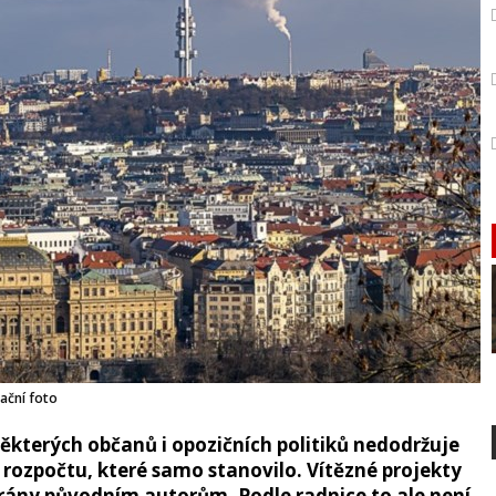
rační foto
některých občanů i opozičních politiků nedodržuje
 rozpočtu, které samo stanovilo. Vítězné projekty
brány původním autorům. Podle radnice to ale není