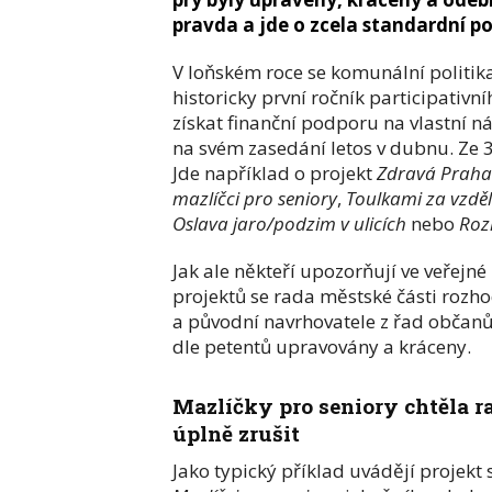
pravda a jde o zcela standardní p
V loňském roce se komunální politika
historicky první ročník participativ
získat finanční podporu na vlastní ná
na svém zasedání letos v dubnu. Ze 3
Jde například o projekt
Zdravá Praha
mazlíčci pro seniory
,
Toulkami za vzdě
Oslava jaro/podzim v ulicích
nebo
Roz
Jak ale někteří upozorňují ve veřejné
projektů se rada městské části rozho
a původní navrhovatele z řad občanů 
dle petentů upravovány a kráceny.
Mazlíčky pro seniory chtěla r
úplně zrušit
Jako typický příklad uvádějí projekt