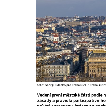
foto:
Georgi Bidenko pro PrahaIN.cz
/
Praha, ilust
Vedení první městské části podle 
zásady a pravidla participativního
prý byly upraveny, kráceny a ode