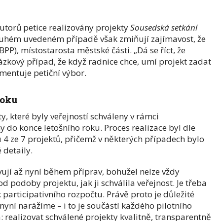
utorů petice realizovány projekty
Sousedská setkání
ruhém uvedeném případě však zmiňují zajímavost, že
P), místostarosta městské části. „Dá se říct, že
zkový případ, že když radnice chce, umí projekt zadat
mentuje petiční výbor.
roku
, které byly veřejností schváleny v rámci
y do konce letošního roku. Proces realizace byl dle
 4 ze 7 projektů, přičemž v některých případech bylo
 detaily.
vují až nyní během příprav, bohužel nelze vždy
d podoby projektu, jak ji schválila veřejnost. Je třeba
k participativního rozpočtu. Právě proto je důležité
 nyní narážíme – i to je součástí každého pilotního
: realizovat schválené projekty kvalitně, transparentně