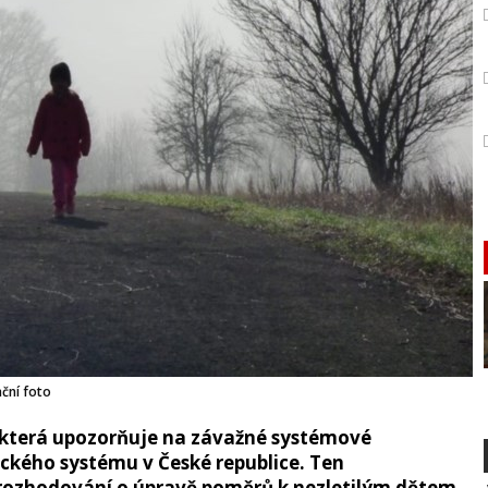
ační foto
, která upozorňuje na závažné systémové
kého systému v České republice. Ten
i rozhodování o úpravě poměrů k nezletilým dětem