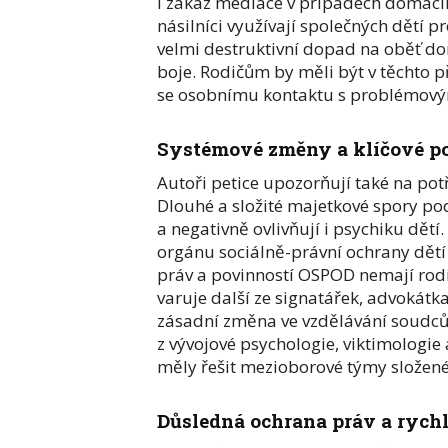
i zákaz mediace v případech domácíh
násilníci využívají společných dětí 
velmi destruktivní dopad na oběť dom
boje. Rodičům by měli být v těchto p
se osobnímu kontaktu s problémov
Systémové změny a klíčové pož
Autoři petice upozorňují také na po
Dlouhé a složité majetkové spory po
a negativně ovlivňují i psychiku dětí
orgánu sociálně-právní ochrany dětí
práv a povinností OSPOD nemají rodin
varuje další ze signatářek, advokát
zásadní změna ve vzdělávání soudců 
z vývojové psychologie, viktimologi
měly řešit mezioborové týmy složené
Důsledná ochrana práv a rych