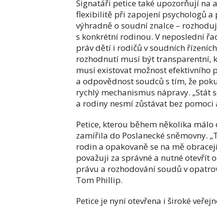
Signatáři petice také upozorňují na a
flexibilitě při zapojení psychologů a
výhradně o soudní znalce – rozhodují
s konkrétní rodinou. V neposlední 
práv dětí i rodičů v soudních řízeníc
rozhodnutí musí být transparentní, 
musí existovat možnost efektivního p
a odpovědnost soudců s tím, že pok
rychlý mechanismus nápravy. „Stát se
a rodiny nesmí zůstávat bez pomoci 
Petice, kterou během několika málo
zamířila do Poslanecké sněmovny. „T
rodin a opakovaně se na mě obracejí
považuji za správné a nutné otevřít 
právu a rozhodování soudů v opatrov
Tom Phillip.
Petice je nyní otevřena i široké veře