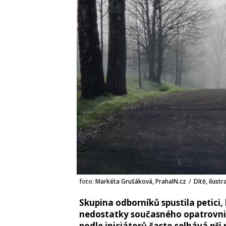
foto:
Markéta Grušáková, PrahaIN.cz
/
Dítě, ilustr
Skupina odborníků spustila petici
nedostatky současného opatrovnic
podle iniciátorů často selhává př