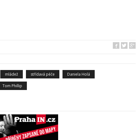
mládež
střídavá péče
Daniela Holá
Tom Phillip