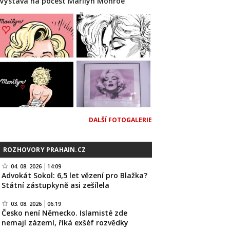
Výstava na počest Marilyn Monroe
DALŠÍ FOTOGALERIE
ROZHOVORY PRAHAIN.CZ
04. 08. 2026
14:09
Advokát Sokol: 6,5 let vězení pro Blažka?
Státní zástupkyně asi zešílela
03. 08. 2026
06:19
Česko není Německo. Islamisté zde
nemají zázemí, říká exšéf rozvědky