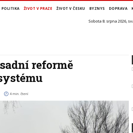
POLITIKA
ŽIVOT V PRAZE
ŽIVOT V ČESKU
BYZNYS
DOPRAVA
Sobota 8. srpna 2026, sv
ásadní reformě
 systému
4 min. čtení