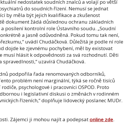
ktuální nedostatek soudních znalců a volají po větší
 psychiatrů do soudních řízení. Nemusí se jednat
cí by měla být jejich kvalifikace a zkušenost
řadě dokument žádá důslednou ochranu základních
h a posílení kontrolní role Ústavního soudu. „Soudní
konkrétně a jasně odůvodněná. Pokud tomu tak není,
řezkumu,“ uvádí Chudáčková. Důležitá je podle ní role
ud dojde ke zjevnému pochybení, měl by existovat
 musí hlásit k odpovědnosti za svá rozhodnutí. Děti
a spravedlnosti,“ uzavírá Chudáčková.
 dnů podpořila řada renomovaných odborníků,
ento problém není marginální, týká se ročně tisíců
 rodiče, psychologové i pracovníci OSPOD. Proto
odbornou i legislativní diskusi o změnách v rodinném
nických řízeních,“ doplňuje lidovecký poslanec MUDr.
jnosti. Zájemci ji mohou najít a podepsat
online zde
.