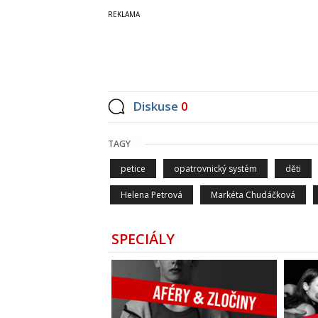
Diskuse
0
TAGY
petice
opatrovnický systém
děti
Helena Petrová
Markéta Chudáčková
SPECIÁLY