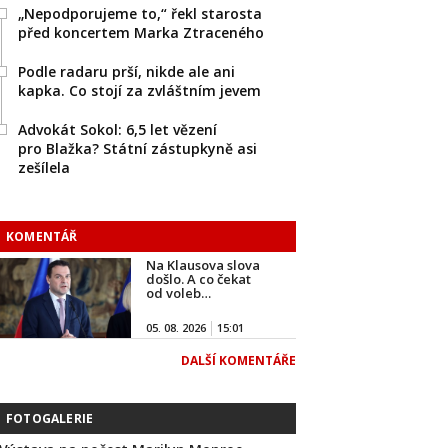
„Nepodporujeme to,“ řekl starosta
před koncertem Marka Ztraceného
Podle radaru prší, nikde ale ani
kapka. Co stojí za zvláštním jevem
Advokát Sokol: 6,5 let vězení
pro Blažka? Státní zástupkyně asi
zešílela
KOMENTÁŘ
Na Klausova slova
došlo. A co čekat
od voleb…
05. 08. 2026
15:01
DALŠÍ KOMENTÁŘE
FOTOGALERIE