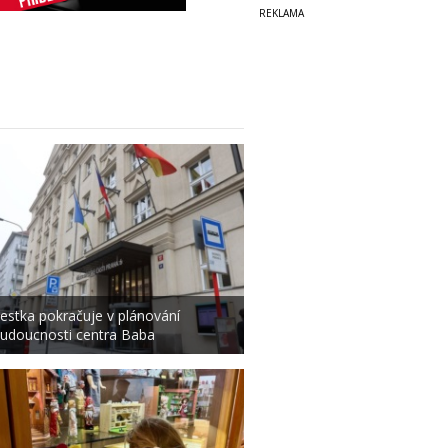
estka pokračuje v plánování
udoucnosti centra Baba