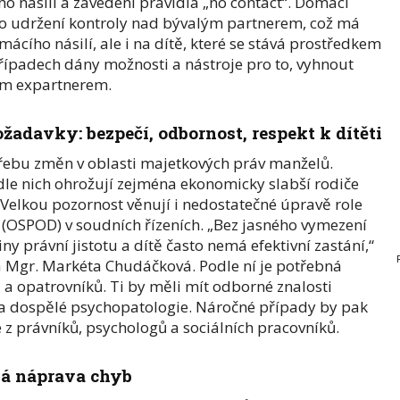
o násilí a zavedení pravidla „no contact“. Domácí
pro udržení kontroly nad bývalým partnerem, což má
ácího násilí, ale i na dítě, které se stává prostředkem
řípadech dány možnosti a nástroje pro to, vyhnout
ým expartnerem.
adavky: bezpečí, odbornost, respekt k dítěti
třebu změn v oblasti majetkových práv manželů.
dle nich ohrožují zejména ekonomicky slabší rodiče
. Velkou pozornost věnují i nedostatečné úpravě role
 (OSPOD) v soudních řízeních. „Bez jasného vymezení
y právní jistotu a dítě často nemá efektivní zastání,“
ka Mgr. Markéta Chudáčková. Podle ní je potřebná
a opatrovníků. Ti by měli mít odborné znalosti
e a dospělé psychopatologie. Náročné případy by pak
 z právníků, psychologů a sociálních pracovníků.
lá náprava chyb