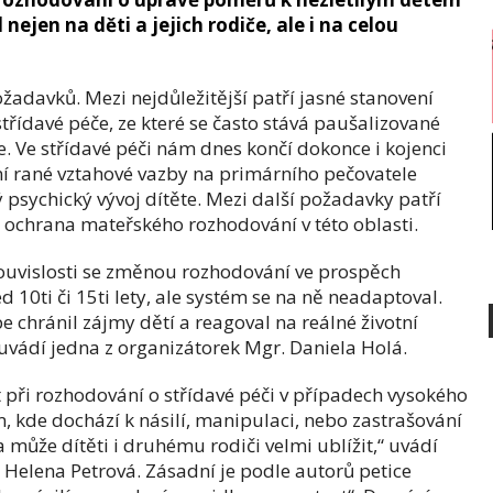
ejen na děti a jejich rodiče, ale i na celou
žadavků. Mezi nejdůležitější patří jasné stanovení
třídavé péče, ze které se často stává paušalizované
. Ve střídavé péči nám dnes končí dokonce i kojenci
ní rané vztahové vazby na primárního pečovatele
psychický vývoj dítěte. Mezi další požadavky patří
a ochrana mateřského rozhodování v této oblasti.
souvislosti se změnou rozhodování ve prospěch
d 10ti či 15ti lety, ale systém se na ně neadaptoval.
 chránil zájmy dětí a reagoval na reálné životní
,“ uvádí jedna z organizátorek Mgr. Daniela Holá.
t při rozhodování o střídavé péči v případech vysokého
, kde dochází k násilí, manipulaci, nebo zastrašování
 může dítěti i druhému rodiči velmi ublížit,“ uvádí
 Helena Petrová. Zásadní je podle autorů petice