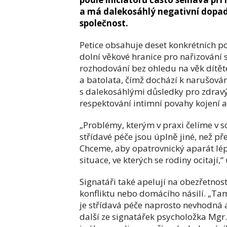
a má dalekosáhlý negativní dopad n
společnost.
Petice obsahuje deset konkrétních po
dolní věkové hranice pro nařizování s
rozhodování bez ohledu na věk dítěte
a batolata, čímž dochází k narušová
s dalekosáhlými důsledky pro zdravý 
respektování intimní povahy kojení 
„Problémy, kterým v praxi čelíme v 
střídavé péče jsou úplně jiné, než pře
Chceme, aby opatrovnický aparát lépe
situace, ve kterých se rodiny ocitají
Signatáři také apelují na obezřetnos
konfliktu nebo domácího násilí. „Tam
je střídavá péče naprosto nevhodná a
další ze signatářek psycholožka Mgr.