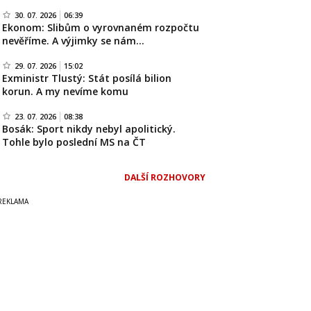
30. 07. 2026
06:39
Ekonom: Slibům o vyrovnaném rozpočtu
nevěříme. A výjimky se nám…
29. 07. 2026
15:02
Exministr Tlustý: Stát posílá bilion
korun. A my nevíme komu
23. 07. 2026
08:38
Bosák: Sport nikdy nebyl apolitický.
Tohle bylo poslední MS na ČT
DALŠÍ ROZHOVORY