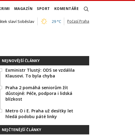
KRIMI
MAGAZÍN
SPORT
KOMENTÁŘE
átek slaví Soběslav
29 °C
Počasí Praha
NEJNOVĚJŠÍ ČLÁNKY
Exministr Tlustý: ODS se vzdálila
Klausovi. To byla chyba
Praha 2 pomáhá seniorům žít
důstojně: Péče, podpora i lidská
blízkost
Metro O i E. Praha už desítky let
hledá podobu páté linky
NEJČTENĚJŠÍ ČLÁNKY