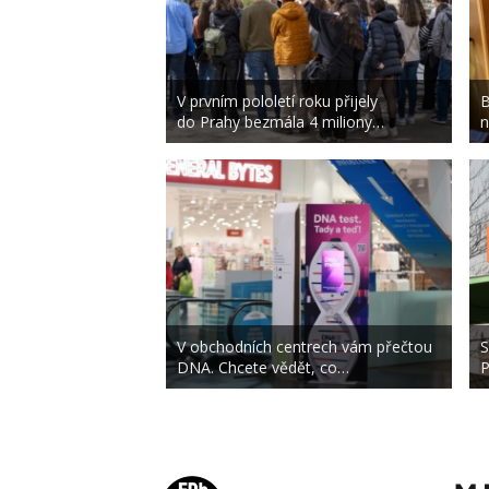
V prvním pololetí roku přijely
B
do Prahy bezmála 4 miliony…
n
V obchodních centrech vám přečtou
S
DNA. Chcete vědět, co…
P