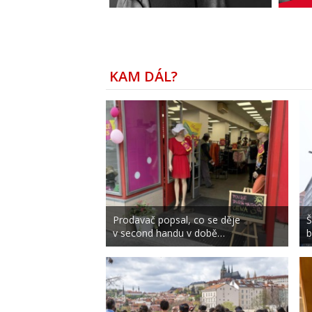
KAM DÁL?
Prodavač popsal, co se děje
Š
v second handu v době…
b