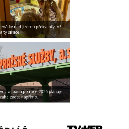
enátky nad Jizerou překvapily. Až
a ty silnice
voz odpadu po roce 2026 plánuje
raha zadat napřímo…