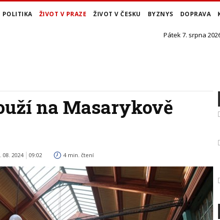
POLITIKA
ŽIVOT V PRAZE
ŽIVOT V ČESKU
BYZNYS
DOPRAVA
Pátek 7. srpna 2026
slouží na Masarykově
. 08. 2024
09:02
4 min. čtení