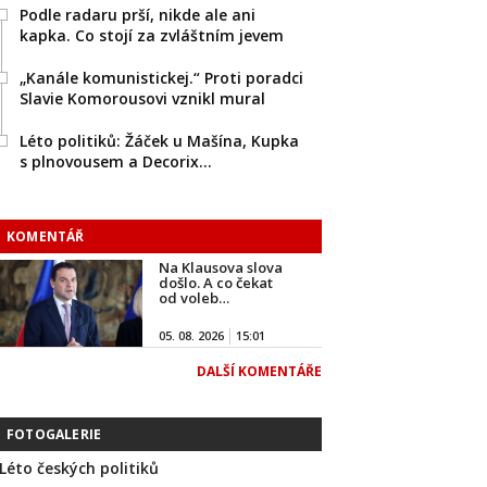
Podle radaru prší, nikde ale ani
kapka. Co stojí za zvláštním jevem
„Kanále komunistickej.“ Proti poradci
Slavie Komorousovi vznikl mural
Léto politiků: Žáček u Mašína, Kupka
s plnovousem a Decorix…
KOMENTÁŘ
Na Klausova slova
došlo. A co čekat
od voleb…
05. 08. 2026
15:01
DALŠÍ KOMENTÁŘE
FOTOGALERIE
Léto českých politiků