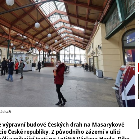
ádraží
e výpravní budově Českých drah na Masarykově
cie České republiky. Z původního zázemí v ulici
ůli vznikající trati na Letiště Václava Havla. Díky