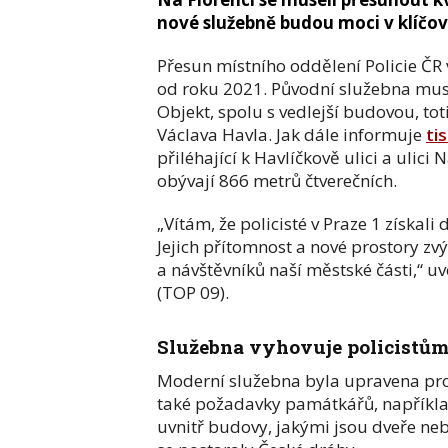
nové služebně budou moci v klíčové
Přesun místního oddělení Policie ČR
od roku 2021. Původní služebna muse
Objekt, spolu s vedlejší budovou, totiž
Václava Havla. Jak dále informuje
ti
přiléhající k Havlíčkově ulici a ulic
obývají 866 metrů čtverečních.
„Vítám, že policisté v Praze 1 získal
Jejich přítomnost a nové prostory zvýš
a návštěvníků naší městské části,“ 
(TOP 09).
Služebna vyhovuje policistů
Moderní služebna byla upravena pro 
také požadavky památkářů, například
uvnitř budovy, jakými jsou dveře neb