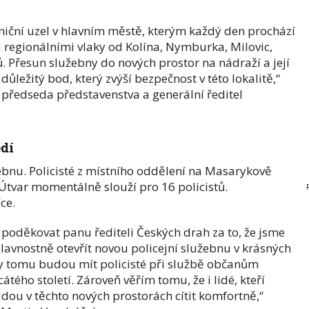
niční uzel v hlavním městě, kterým každý den prochází
imi regionálními vlaky od Kolína, Nymburka, Milovic,
. Přesun služebny do nových prostor na nádraží a její
důležitý bod, který zvýší bezpečnost v této lokalitě,“
předseda představenstva a generální ředitel
dí
bnu. Policisté z místního oddělení na Masarykově
 Útvar momentálně slouží pro 16 policistů.
ce.
poděkovat panu řediteli Českých drah za to, že jsme
lavnostně otevřít novou policejní služebnu v krásných
y tomu budou mít policisté při službě občanům
ého století. Zároveň věřím tomu, že i lidé, kteří
ou v těchto nových prostorách cítit komfortně,“