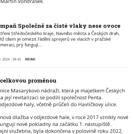
t Martin Vondrášek.
mpaň Společně za čisté vlaky nese ovoce
tření Středočeského kraje, hlavního města a Českých drah,
chž cílem je omezit řádění sprejerů ve vlacích v pražské
meraci, prý fungují.…
8. 2024
08:45
KRIMI
 celkovou proměnou
tanice Masarykovo nádraží, která je majetkem Českých
její revitalizaci se podílí společnost Penta.
djezdové haly, včetně průčelí do Havlíčkovy ulice.
nová dlažba v odjezdové hale, v roce 2017 vznikly nové
 fungují nové pokladny na začátku 1. nástupiště.
icejní služebna, byla dokončena v polovině roku 2022.