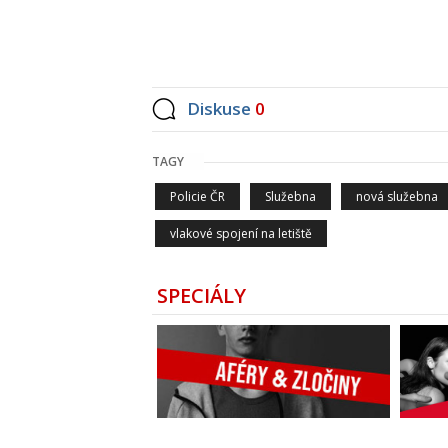
Diskuse
0
TAGY
Policie ČR
Služebna
nová služebna
vlakové spojení na letiště
SPECIÁLY