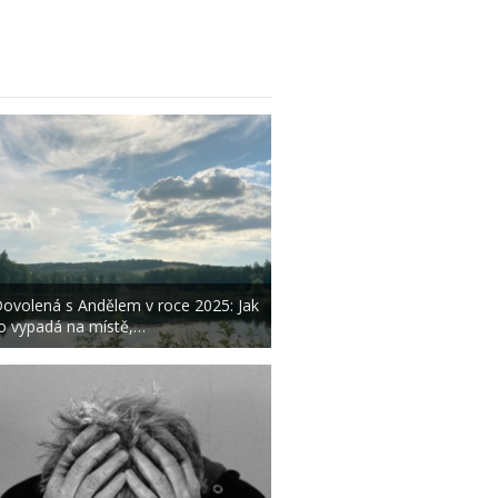
ovolená s Andělem v roce 2025: Jak
o vypadá na místě,…