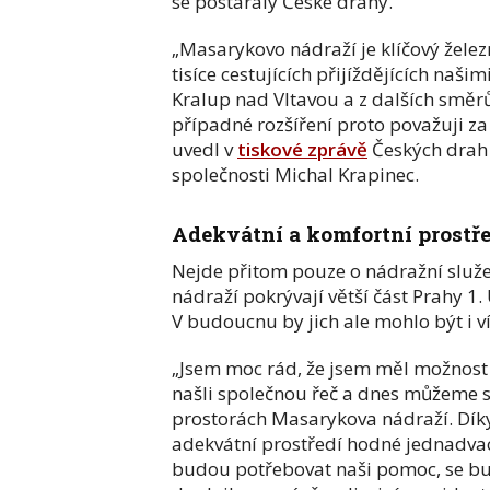
se postaraly České dráhy.
„Masarykovo nádraží je klíčový želez
tisíce cestujících přijíždějících naš
Kralup nad Vltavou a z dalších směrů
případné rozšíření proto považuji za 
uvedl v
tiskové zprávě
Českých drah 
společnosti Michal Krapinec.
Adekvátní a komfortní prostře
Nejde přitom pouze o nádražní služe
nádraží pokrývají větší část Prahy 1.
V budoucnu by jich ale mohlo být i ví
„Jsem moc rád, že jsem měl možnost 
našli společnou řeč a dnes můžeme s
prostorách Masarykova nádraží. Dík
adekvátní prostředí hodné jednadvacát
budou potřebovat naši pomoc, se bud