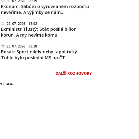
30. 07. 2026
06:39
Ekonom: Slibům o vyrovnaném rozpočtu
nevěříme. A výjimky se nám…
29. 07. 2026
15:02
Exministr Tlustý: Stát posílá bilion
korun. A my nevíme komu
23. 07. 2026
08:38
Bosák: Sport nikdy nebyl apolitický.
Tohle bylo poslední MS na ČT
DALŠÍ ROZHOVORY