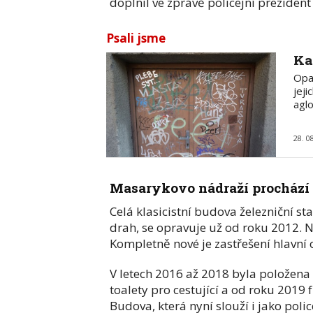
doplnil ve zprávě policejní preziden
Psali jsme
Ka
Opa
jeji
aglo
28. 0
Masarykovo nádraží prochází
Celá klasicistní budova železniční s
drah, se opravuje už od roku 2012. Na 
Kompletně nové je zastřešení hlavní o
V letech 2016 až 2018 byla položena 
toalety pro cestující a od roku 2019
Budova, která nyní slouží i jako pol