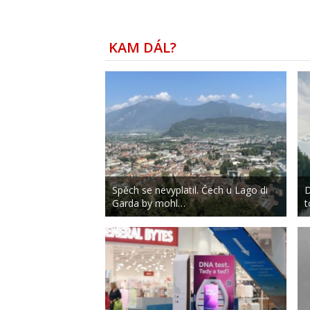
KAM DÁL?
Spěch se nevyplatil. Čech u Lago di
D
Garda by mohl…
t