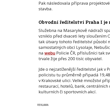
Pak následovala příprava projektov
stavba.
Obvodní ředitelství Praha I je
Služebna na Masarykově nádraží spad
vzniklo před dvaceti lety sloučením 
tak útvary tohoto ředitelství působí 
samostatných obcí Lysolaje, Nebušice
na
webu
Policie ČR, příslušníci tak s
trvale žije přes 200 tisíc obyvatel.
Jde o nejzatíženější ředitelství jak v
policistu tu průměrně připadá 19,48 
v Krakovské ulici. Velké množství p
restaurací, hotelů, bank, centrální
kulturních či sportovních akcí.