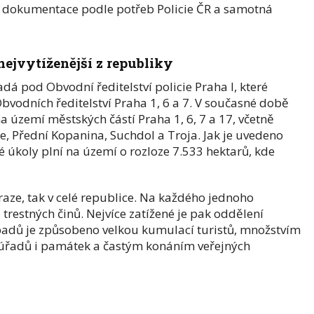
é dokumentace podle potřeb Policie ČR a samotná
 nejvytíženější z republiky
á pod Obvodní ředitelství policie Praha I, které
Obvodních ředitelství Praha 1, 6 a 7. V současné době
na území městských částí Praha 1, 6, 7 a 17, včetně
, Přední Kopanina, Suchdol a Troja. Jak je uvedeno
vé úkoly plní na území o rozloze 7.533 hektarů, kde
 Praze, tak v celé republice. Na každého jednoho
trestných činů. Nejvíce zatížené je pak oddělení
řípadů je způsobeno velkou kumulací turistů, množstvím
ch úřadů i památek a častým konáním veřejných