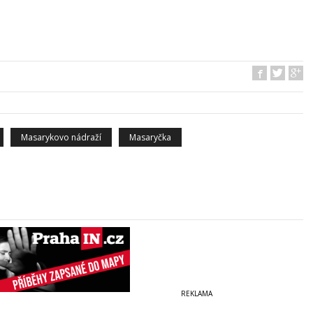
Masarykovo nádraží
Masaryčka