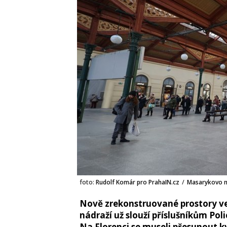
foto:
Rudolf Komár pro PrahaIN.cz
/
Masarykovo n
Nově zrekonstruované prostory v
nádraží už slouží příslušníkům Poli
Na Florenci se museli přesunout kv