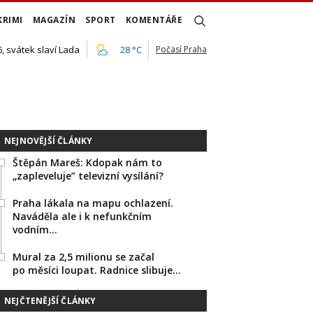
KRIMI
MAGAZÍN
SPORT
KOMENTÁŘE
, svátek slaví Lada
28 °C
Počasí Praha
NEJNOVĚJŠÍ ČLÁNKY
Štěpán Mareš: Kdopak nám to
„zapleveluje” televizní vysílání?
Praha lákala na mapu ochlazení.
Naváděla ale i k nefunkčním
vodním…
Mural za 2,5 milionu se začal
po měsíci loupat. Radnice slibuje…
NEJČTENĚJŠÍ ČLÁNKY