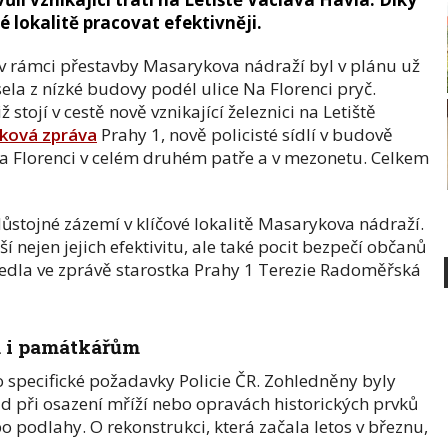
 lokalitě pracovat efektivněji.
 v rámci přestavby Masarykova nádraží byl v plánu už
la z nízké budovy podél ulice Na Florenci pryč.
 stojí v cestě nově vznikající železnici na Letiště
sková zpráva
Prahy 1, nově policisté sídlí v budově
i Na Florenci v celém druhém patře a v mezonetu. Celkem
i důstojné zázemí v klíčové lokalitě Masarykova nádraží.
í nejen jejich efektivitu, ale také pocit bezpečí občanů
uvedla ve zprávě starostka Prahy 1 Terezie Radoměřská
m i památkářům
specifické požadavky Policie ČR. Zohledněny byly
 při osazení mříží nebo opravách historických prvků
o podlahy. O rekonstrukci, která začala letos v březnu,