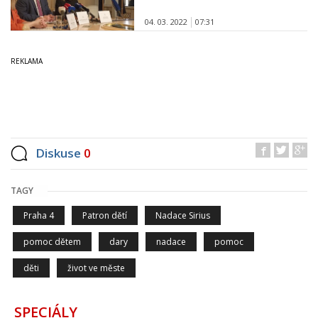
04. 03. 2022
07:31
Diskuse
0
TAGY
Praha 4
Patron dětí
Nadace Sirius
pomoc dětem
dary
nadace
pomoc
děti
život ve měste
SPECIÁLY