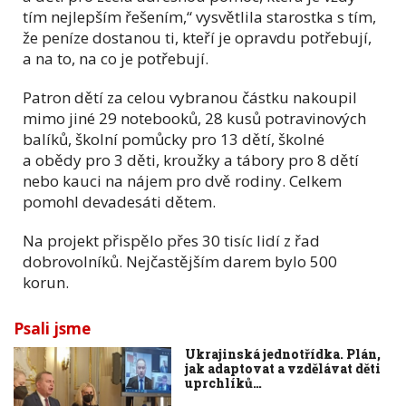
tím nejlepším řešením,“ vysvětlila starostka s tím,
že peníze dostanou ti, kteří je opravdu potřebují,
a na to, na co je potřebují.
Patron dětí za celou vybranou částku nakoupil
mimo jiné 29 notebooků, 28 kusů potravinových
balíků, školní pomůcky pro 13 dětí, školné
a obědy pro 3 děti, kroužky a tábory pro 8 dětí
nebo kauci na nájem pro dvě rodiny. Celkem
pomohl devadesáti dětem.
Na projekt přispělo přes 30 tisíc lidí z řad
dobrovolníků. Nejčastějším darem bylo 500
korun.
Psali jsme
Ukrajinská jednotřídka. Plán,
jak adaptovat a vzdělávat děti
uprchlíků…