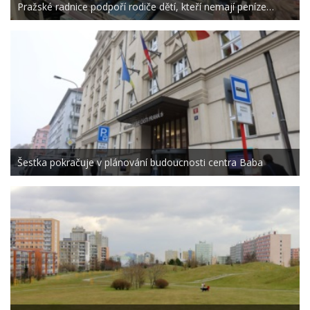
Pražské radnice podpoří rodiče dětí, kteří nemají peníze…
Šestka pokračuje v plánování budoucnosti centra Baba