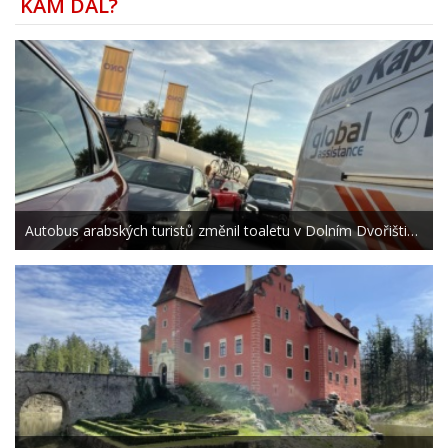
KAM DÁL?
Autobus arabských turistů změnil toaletu v Dolním Dvořišti…