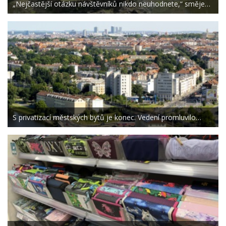
„Nejčastější otázku návštěvníků nikdo neuhodnete,“ směje…
S privatizací městských bytů je konec. Vedení promluvilo…