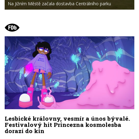
Na Jižním Městě začala dostavba Centrálního parku
Lesbické královny, vesmír a únos bývalé.
Festivalový hit Princezna kosmolesba
dorazí do kin