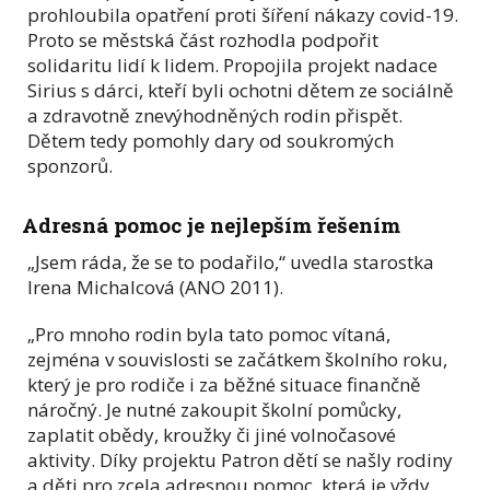
prohloubila opatření proti šíření nákazy covid-19.
Proto se městská část rozhodla podpořit
solidaritu lidí k lidem. Propojila projekt nadace
Sirius s dárci, kteří byli ochotni dětem ze sociálně
a zdravotně znevýhodněných rodin přispět.
Dětem tedy pomohly dary od soukromých
sponzorů.
Adresná pomoc je nejlepším řešením
„Jsem ráda, že se to podařilo,“ uvedla starostka
Irena Michalcová (ANO 2011).
„Pro mnoho rodin byla tato pomoc vítaná,
zejména v souvislosti se začátkem školního roku,
který je pro rodiče i za běžné situace finančně
náročný. Je nutné zakoupit školní pomůcky,
zaplatit obědy, kroužky či jiné volnočasové
aktivity. Díky projektu Patron dětí se našly rodiny
a děti pro zcela adresnou pomoc, která je vždy