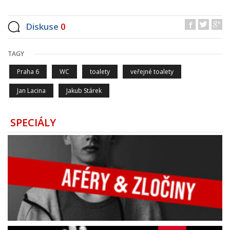
Diskuse
0
TAGY
Praha 6
WC
toalety
veřejné toalety
Jan Lacina
Jakub Stárek
SPECIÁLY