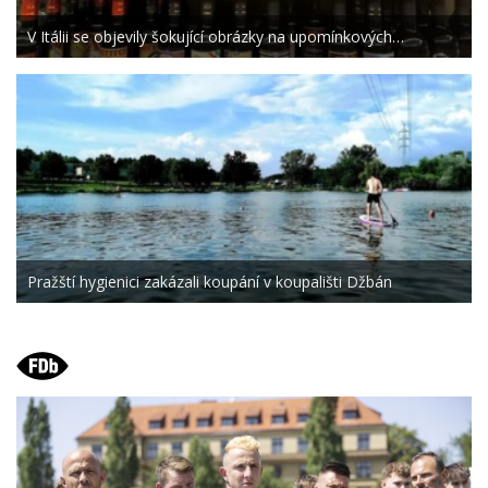
V Itálii se objevily šokující obrázky na upomínkových…
Pražští hygienici zakázali koupání v koupališti Džbán