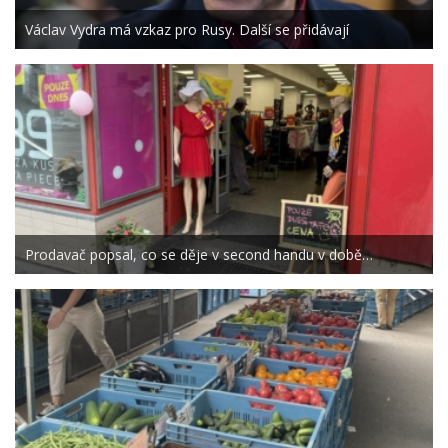
Václav Vydra má vzkaz pro Rusy. Další se přidávají
Prodavač popsal, co se děje v second handu v době…