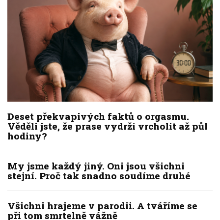
Deset překvapivých faktů o orgasmu.
Věděli jste, že prase vydrží vrcholit až půl
hodiny?
My jsme každý jiný. Oni jsou všichni
stejní. Proč tak snadno soudíme druhé
Všichni hrajeme v parodii. A tváříme se
při tom smrtelně vážně