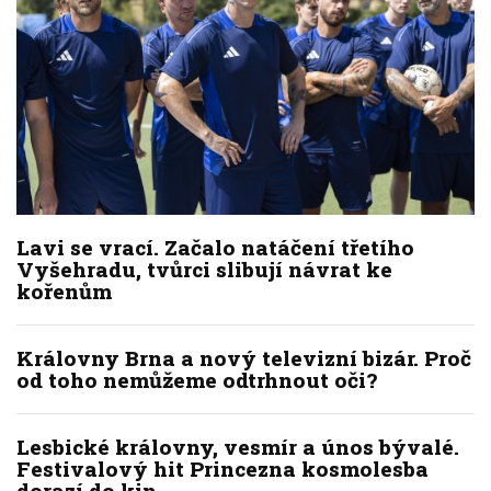
Lavi se vrací. Začalo natáčení třetího
Vyšehradu, tvůrci slibují návrat ke
kořenům
Královny Brna a nový televizní bizár. Proč
od toho nemůžeme odtrhnout oči?
Lesbické královny, vesmír a únos bývalé.
Festivalový hit Princezna kosmolesba
dorazí do kin