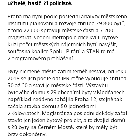
učitelé, hasiči či policisté.
Praha má nyní podle poslední analýzy městského
Institutu plánování a rozvoje zhruba 29 800 bytů,
z toho 22 600 spravují městské části a 7 200
magistrát. Vedení metropole chce kvůli bytové
krizi počet městských nájemních bytů navýšit,
současná koalice Spolu, Pirátů a STAN to má
v programovém prohlášení.
Byty nicméně město zatím téměř nestaví, od roku
2019 se jich podle dat IPR ročně vybuduje zhruba
50 až 60 a staví je městské části. Výstavbu
bytového domu s 29 obecními byty v Modřanech
například nedávno zahájila Praha 12, stejně tak
začala stavba domu s 50 jednotkami
v Kolovratech. Magistrát za poslední dekády začal
stavět jen jeden bytový projekt, a to dvojici domů
s 28 byty na Černém Mostě, které by měly být
brzy dokončeny.