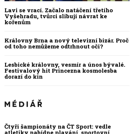
Lavi se vrací. Začalo natáčení třetího
Vyšehradu, tvůrci slibují návrat ke
kořenům
Královny Brna a nový televizní bizár. Proč
od toho nemůžeme odtrhnout oči?
Lesbické královny, vesmír a únos bývalé.
Festivalový hit Princezna kosmolesba
dorazí do kin
Čtyři šampionáty na ČT Sport: vedle
atletiky nabídne plavání, sportovní