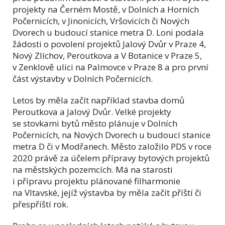
projekty na Černém Mostě, v Dolních a Horních
Počernicích, v Jinonicích, Vršovicích či Nových
Dvorech u budoucí stanice metra D. Loni podala
žádosti o povolení projektů Jalový Dvůr v Praze 4,
Nový Zlíchov, Peroutkova a V Botanice v Praze 5,
v Zenklově ulici na Palmovce v Praze 8 a pro první
část výstavby v Dolních Počernicích.
Letos by měla začít například stavba domů
Peroutkova a Jalový Dvůr. Velké projekty
se stovkami bytů město plánuje v Dolních
Počernicích, na Nových Dvorech u budoucí stanice
metra D či v Modřanech. Město založilo PDS v roce
2020 právě za účelem přípravy bytových projektů
na městských pozemcích. Má na starosti
i přípravu projektu plánované filharmonie
na Vltavské, jejíž výstavba by měla začít příští či
přespříští rok.