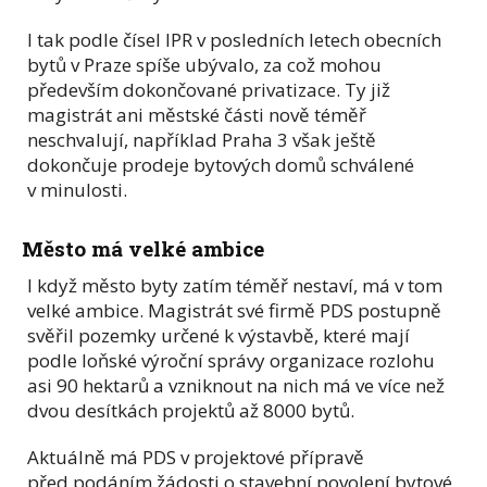
I tak podle čísel IPR v posledních letech obecních
bytů v Praze spíše ubývalo, za což mohou
především dokončované privatizace. Ty již
magistrát ani městské části nově téměř
neschvalují, například Praha 3 však ještě
dokončuje prodeje bytových domů schválené
v minulosti.
Město má velké ambice
I když město byty zatím téměř nestaví, má v tom
velké ambice. Magistrát své firmě PDS postupně
svěřil pozemky určené k výstavbě, které mají
podle loňské výroční správy organizace rozlohu
asi 90 hektarů a vzniknout na nich má ve více než
dvou desítkách projektů až 8000 bytů.
Aktuálně má PDS v projektové přípravě
před podáním žádosti o stavební povolení bytové