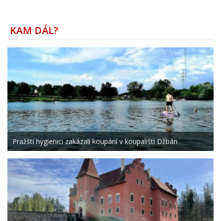
KAM DÁL?
Pražští hygienici zakázali koupání v koupališti Džbán