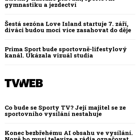
gymnastiku a jezdectví
Šestá sezóna Love Island startuje 7. září,
diváci budou moci více zasahovat do děje
Prima Sport bude sportovně-lifestylový
kanál. Ukázala vizuál studia
Co bude se Sporty TV? Její majitel se ze
sportovního vysílání nestahuje
Konec bezbřehému AI obsahu ve vysílání.
Nově ho musí televize a rádia označovat