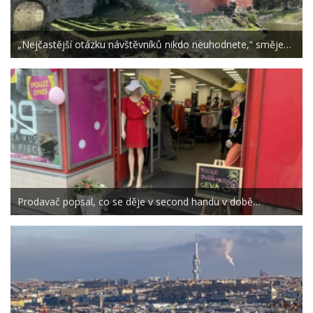
„Nejčastější otázku návštěvníků nikdo neuhodnete,“ směje…
Prodavač popsal, co se děje v second handu v době…