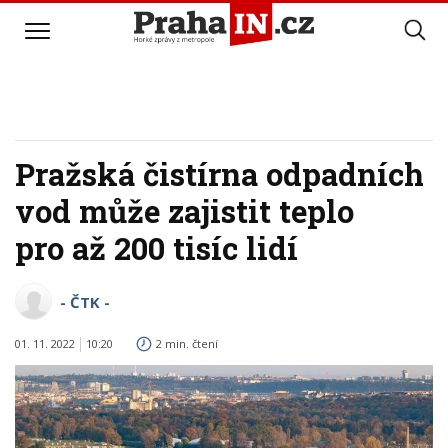
Pražská čistírna odpadních
vod může zajistit teplo
pro až 200 tisíc lidí
- ČTK -
01. 11. 2022
10:20
2 min. čtení