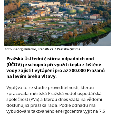
foto:
Georgi Bidenko, PrahaIN.cz
/
Pražská čistírna
Pražská Ústřední čistírna odpadních vod
(ÚČOV) je schopná při využití tepla z čištěné
vody zajistit vytápění pro až 200.000 Pražanů
na levém břehu Vltavy.
Vyplývá to ze studie proveditelnosti, kterou
zpracovala městská Pražská vodohospodářská
společnost (PVS) a kterou dnes vzala na vědomí
dosluhující pražská rada. Podle odhadu má
vybudování takzvaného energocentra vyjít na 7,5