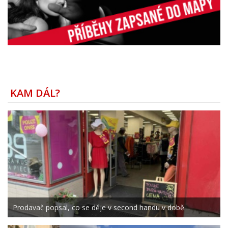
KAM DÁL?
Prodavač popsal, co se děje v second handu v době…