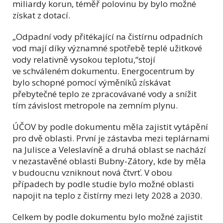
miliardy korun, téměř polovinu by bylo možné
získat z dotací.
„Odpadní vody přitékající na čistírnu odpadních
vod mají díky významné spotřebě teplé užitkové
vody relativně vysokou teplotu,“stojí
ve schváleném dokumentu. Energocentrum by
bylo schopné pomocí výměníků získávat
přebytečné teplo ze zpracovávané vody a snížit
tím závislost metropole na zemním plynu.
ÚČOV by podle dokumentu měla zajistit vytápění
pro dvě oblasti. První je zástavba mezi teplárnami
na Julisce a Veleslavíně a druhá oblast se nachází
v nezastavěné oblasti Bubny-Zátory, kde by měla
v budoucnu vzniknout nová čtvrť. V obou
případech by podle studie bylo možné oblasti
napojit na teplo z čistírny mezi lety 2028 a 2030.
Celkem by podle dokumentu bylo možné zajistit