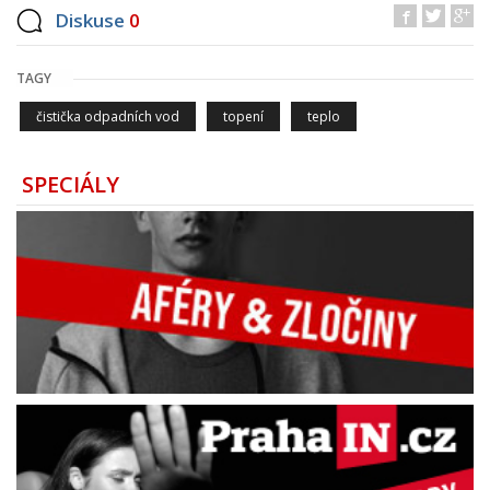
Diskuse
0
TAGY
čistička odpadních vod
topení
teplo
SPECIÁLY