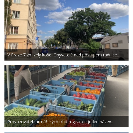
V Praze 7 zmizely koše. Obyvatelé nad postupem radnice…
Provozovatel farmářských trhů registruje jeden název…