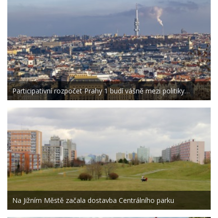
Participativní rozpočet Prahy 1 budí vášně mezi politiky…
Na Jižním Městě začala dostavba Centrálního parku