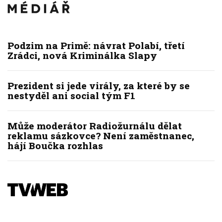
Podzim na Primě: návrat Polabí, třetí
Zrádci, nová Kriminálka Slapy
Prezident si jede virály, za které by se
nestyděl ani social tým F1
Může moderátor Radiožurnálu dělat
reklamu sázkovce? Není zaměstnanec,
hájí Boučka rozhlas