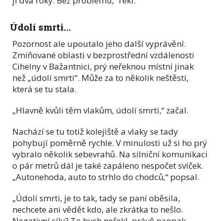
ji dva roky. Bez problému,“ řekl.
Údolí smrti...
Pozornost ale upoutalo jeho další vyprávění.
Zmiňované oblasti v bezprostřední vzdálenosti
Cihelny v Bažantnici, prý neřeknou místní jinak
než „údolí smrti“. Může za to několik neštěstí,
která se tu stala.
„Hlavně kvůli těm vlakům, údolí smrti,“ začal.
Nachází se tu totiž kolejiště a vlaky se tady
pohybují poměrně rychle. V minulosti už si ho prý
vybralo několik sebevrahů. Na silniční komunikaci
o pár metrů dál je také zapáleno nespočet svíček.
„Autonehoda, auto to strhlo do chodců,“ popsal.
„Údolí smrti, je to tak, tady se paní oběsila,
nechcete ani vědět kdo, ale zkrátka to nešlo.
Negativní síly? To bych neřekl, právě naopak.