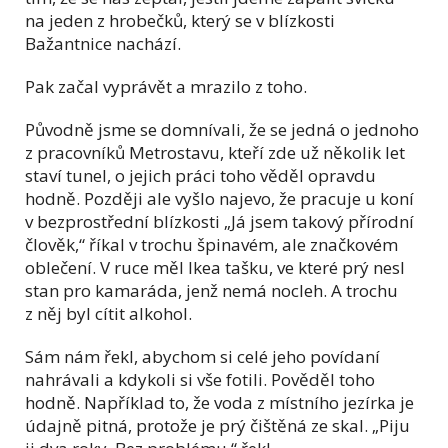
na jeden z hrobečků, který se v blízkosti
Bažantnice nachází.
Pak začal vyprávět a mrazilo z toho.
Původně jsme se domnívali, že se jedná o jednoho
z pracovníků Metrostavu, kteří zde už několik let
staví tunel, o jejich práci toho věděl opravdu
hodně. Později ale vyšlo najevo, že pracuje u koní
v bezprostřední blízkosti „Já jsem takový přírodní
člověk,“ říkal v trochu špinavém, ale značkovém
oblečení. V ruce měl Ikea tašku, ve které prý nesl
stan pro kamaráda, jenž nemá nocleh. A trochu
z něj byl cítit alkohol.
Sám nám řekl, abychom si celé jeho povídaní
nahrávali a kdykoli si vše fotili. Pověděl toho
hodně. Například to, že voda z místního jezírka je
údajně pitná, protože je prý čištěná ze skal. „Piju