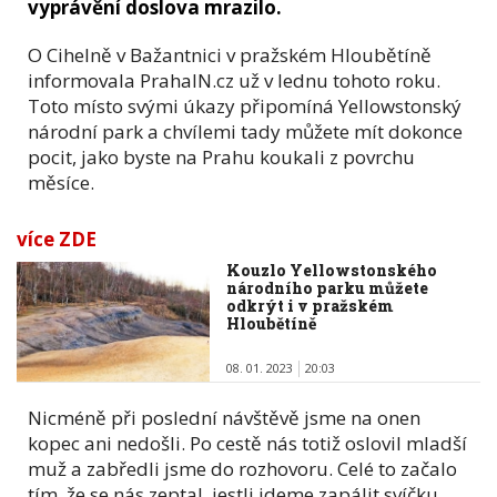
vyprávění doslova mrazilo.
O Cihelně v Bažantnici v pražském Hloubětíně
informovala PrahaIN.cz už v lednu tohoto roku.
Toto místo svými úkazy připomíná Yellowstonský
národní park a chvílemi tady můžete mít dokonce
pocit, jako byste na Prahu koukali z povrchu
měsíce.
více ZDE
Kouzlo Yellowstonského
národního parku můžete
odkrýt i v pražském
Hloubětíně
08. 01. 2023
20:03
Nicméně při poslední návštěvě jsme na onen
kopec ani nedošli. Po cestě nás totiž oslovil mladší
muž a zabředli jsme do rozhovoru. Celé to začalo
tím, že se nás zeptal, jestli jdeme zapálit svíčku