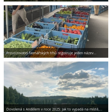
Provozovatel farmářských trhů registruje jeden název…
Dovolená s Andělem v roce 2025: Jak to vypadá na místě,…