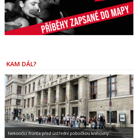
KAM DÁL?
Nekončící fronta před ústřední pobočkou knihovny…