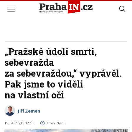
„Pražské údolí smrti,
sebevražda
za sebevraždou,“ vyprávěl.
Pak jsme to viděli
na vlastní oči
Jiří Zemen
15. 04. 2023
12:15
3 min. čtení