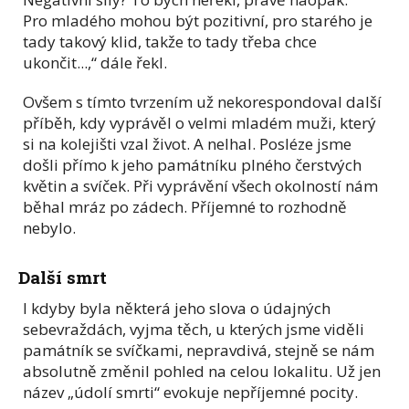
Pro mladého mohou být pozitivní, pro starého je
tady takový klid, takže to tady třeba chce
ukončit...,“ dále řekl.
Ovšem s tímto tvrzením už nekorespondoval další
příběh, kdy vyprávěl o velmi mladém muži, který
si na kolejišti vzal život. A nelhal. Posléze jsme
došli přímo k jeho památníku plného čerstvých
květin a svíček. Při vyprávění všech okolností nám
běhal mráz po zádech. Příjemné to rozhodně
nebylo.
Další smrt
I kdyby byla některá jeho slova o údajných
sebevraždách, vyjma těch, u kterých jsme viděli
památník se svíčkami, nepravdivá, stejně se nám
absolutně změnil pohled na celou lokalitu. Už jen
název „údolí smrti“ evokuje nepříjemné pocity.