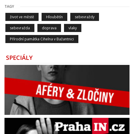
TAGY
život ve městě
Hloubětín
sebevraždy
sebevražda
doprava
vlaky
Přírodní památka Cihelna v Bažantnici
SPECIÁLY