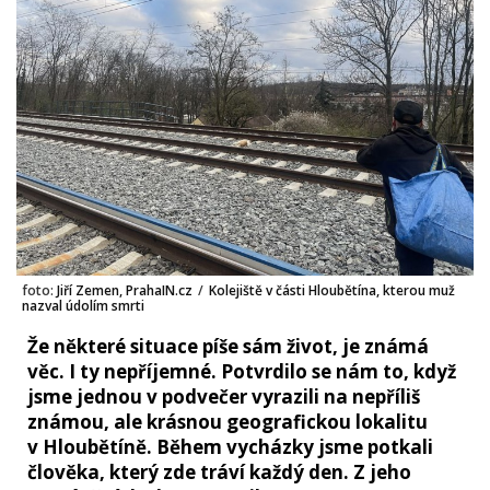
foto:
Jiří Zemen, PrahaIN.cz
/
Kolejiště v části Hloubětína, kterou muž
nazval údolím smrti
Že některé situace píše sám život, je známá
věc. I ty nepříjemné. Potvrdilo se nám to, když
jsme jednou v podvečer vyrazili na nepříliš
známou, ale krásnou geografickou lokalitu
v Hloubětíně. Během vycházky jsme potkali
člověka, který zde tráví každý den. Z jeho