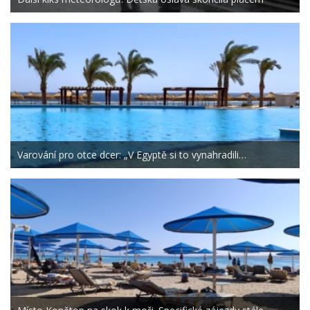
Varování pro otce dcer: „V Egyptě si to vynahradili…