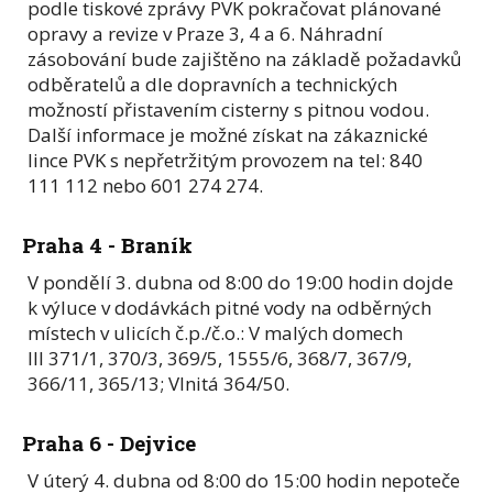
podle tiskové zprávy PVK pokračovat plánované
opravy a revize v Praze 3, 4 a 6. Náhradní
zásobování bude zajištěno na základě požadavků
odběratelů a dle dopravních a technických
možností přistavením cisterny s pitnou vodou.
Další informace je možné získat na zákaznické
lince PVK s nepřetržitým provozem na tel: 840
111 112 nebo 601 274 274.
Praha 4 - Braník
V pondělí 3. dubna od 8:00 do 19:00 hodin dojde
k výluce v dodávkách pitné vody na odběrných
místech v ulicích č.p./č.o.: V malých domech
III 371/1, 370/3, 369/5, 1555/6, 368/7, 367/9,
366/11, 365/13; Vlnitá 364/50.
Praha 6 - Dejvice
V úterý 4. dubna od 8:00 do 15:00 hodin nepoteče