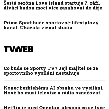
Šestá sezóna Love Island startuje 7. září,
diváci budou moci více zasahovat do děje
Prima Sport bude sportovně-lifestylový
kanál. Ukázala vizuál studia
Co bude se Sporty TV? Její majitel se ze
sportovního vysílání nestahuje
Konec bezbřehému AI obsahu ve vysílání.
Nově ho musí televize a rádia označovat
Netflix je před Oneplay, alespoň co se týče