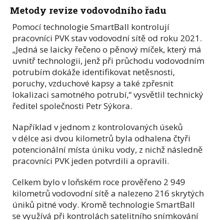
Metody revize vodovodního řadu
Pomocí technologie SmartBall kontrolují
pracovníci PVK stav vodovodní sítě od roku 2021.
„Jedná se laicky řečeno o pěnový míček, který má
uvnitř technologii, jenž při průchodu vodovodním
potrubím dokáže identifikovat netěsnosti,
poruchy, vzduchové kapsy a také zpřesnit
lokalizaci samotného potrubí,“ vysvětlil technický
ředitel společnosti Petr Sýkora.
Například v jednom z kontrolovaných úseků
v délce asi dvou kilometrů byla odhalena čtyři
potencionální místa úniku vody, z nichž následně
pracovníci PVK jeden potvrdili a opravili.
Celkem bylo v loňském roce prověřeno 2 949
kilometrů vodovodní sítě a nalezeno 216 skrytých
úniků pitné vody. Kromě technologie SmartBall
se využívá při kontrolách satelitního snímkování