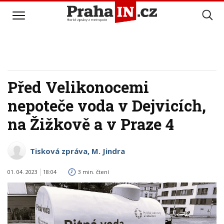
Před Velikonocemi
nepoteče voda v Dejvicích,
na Žižkově a v Praze 4
Tisková zpráva, M. Jindra
01. 04. 2023
18:04
3 min. čtení