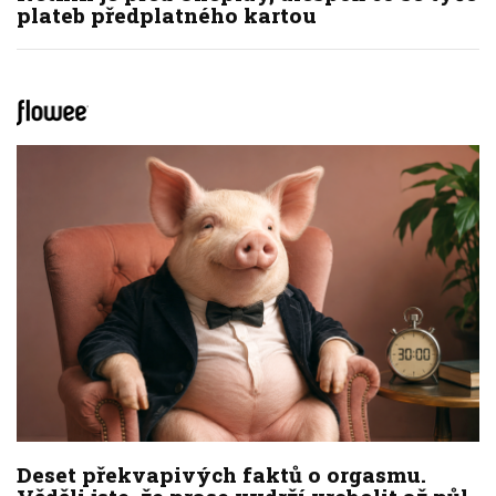
plateb předplatného kartou
Deset překvapivých faktů o orgasmu.