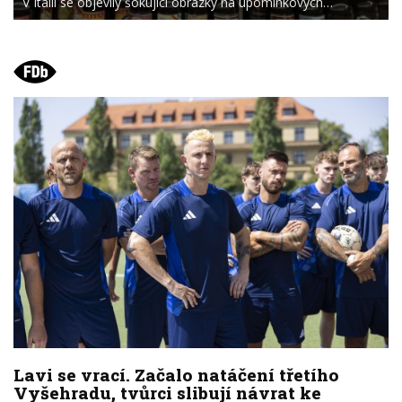
V Itálii se objevily šokující obrázky na upomínkových…
Lavi se vrací. Začalo natáčení třetího
Vyšehradu, tvůrci slibují návrat ke