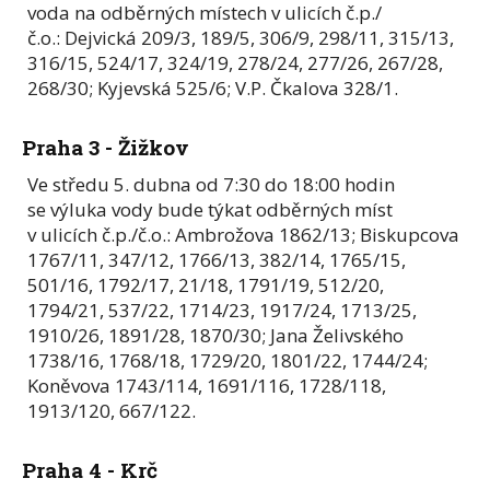
voda na odběrných místech v ulicích č.p./
č.o.: Dejvická 209/3, 189/5, 306/9, 298/11, 315/13,
316/15, 524/17, 324/19, 278/24, 277/26, 267/28,
268/30; Kyjevská 525/6; V.P. Čkalova 328/1.
Praha 3 - Žižkov
Ve středu 5. dubna od 7:30 do 18:00 hodin
se výluka vody bude týkat odběrných míst
v ulicích č.p./č.o.: Ambrožova 1862/13; Biskupcova
1767/11, 347/12, 1766/13, 382/14, 1765/15,
501/16, 1792/17, 21/18, 1791/19, 512/20,
1794/21, 537/22, 1714/23, 1917/24, 1713/25,
1910/26, 1891/28, 1870/30; Jana Želivského
1738/16, 1768/18, 1729/20, 1801/22, 1744/24;
Koněvova 1743/114, 1691/116, 1728/118,
1913/120, 667/122.
Praha 4 - Krč