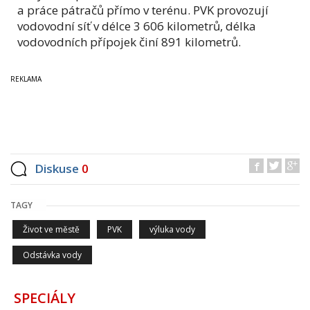
a práce pátračů přímo v terénu. PVK provozují
vodovodní síť v délce 3 606 kilometrů, délka
vodovodních přípojek činí 891 kilometrů.
Diskuse
0
TAGY
Život ve městě
PVK
výluka vody
Odstávka vody
SPECIÁLY