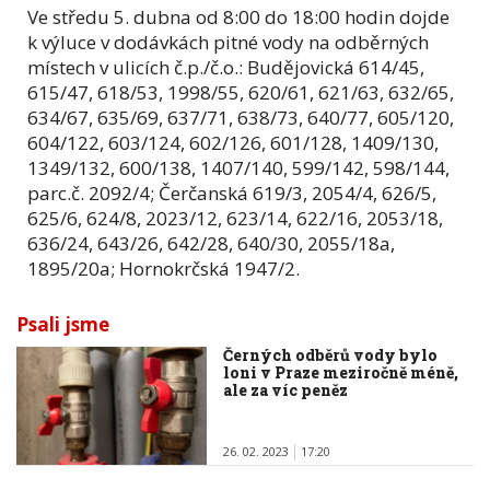
Ve středu 5. dubna od 8:00 do 18:00 hodin dojde
k výluce v dodávkách pitné vody na odběrných
místech v ulicích č.p./č.o.: Budějovická 614/45,
615/47, 618/53, 1998/55, 620/61, 621/63, 632/65,
634/67, 635/69, 637/71, 638/73, 640/77, 605/120,
604/122, 603/124, 602/126, 601/128, 1409/130,
1349/132, 600/138, 1407/140, 599/142, 598/144,
parc.č. 2092/4; Čerčanská 619/3, 2054/4, 626/5,
625/6, 624/8, 2023/12, 623/14, 622/16, 2053/18,
636/24, 643/26, 642/28, 640/30, 2055/18a,
1895/20a; Hornokrčská 1947/2.
Psali jsme
Černých odběrů vody bylo
loni v Praze meziročně méně,
ale za víc peněz
26. 02. 2023
17:20