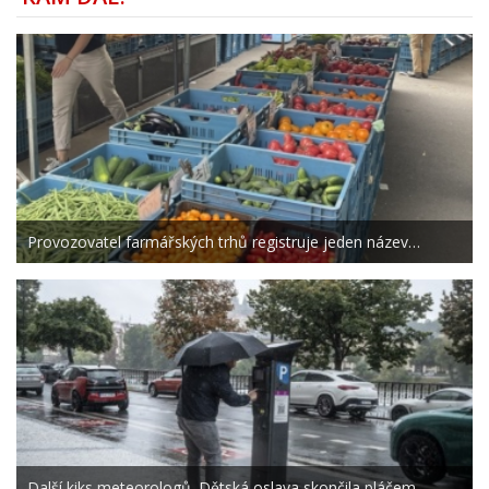
Provozovatel farmářských trhů registruje jeden název…
Další kiks meteorologů. Dětská oslava skončila pláčem