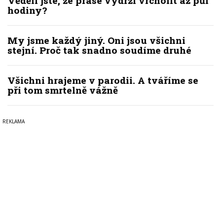
Věděli jste, že prase vydrží vrcholit až půl
hodiny?
My jsme každý jiný. Oni jsou všichni
stejní. Proč tak snadno soudíme druhé
Všichni hrajeme v parodii. A tváříme se
při tom smrtelně vážně