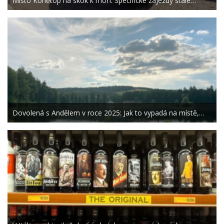
Místo Konětop na skok k moři. Specifické zájezdy stále…
Dovolená s Andělem v roce 2025: Jak to vypadá na místě,…