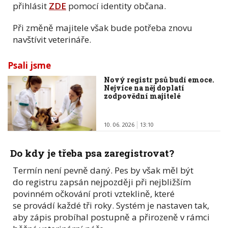
přihlásit
ZDE
pomocí identity občana.
Při změně majitele však bude potřeba znovu
navštívit veterináře.
Psali jsme
Nový registr psů budí emoce.
Nejvíce na něj doplatí
zodpovědní majitelé
10. 06. 2026
13:10
Do kdy je třeba psa zaregistrovat?
Termín není pevně daný. Pes by však měl být
do registru zapsán nejpozději při nejbližším
povinném očkování proti vzteklině, které
se provádí každé tři roky. Systém je nastaven tak,
aby zápis probíhal postupně a přirozeně v rámci