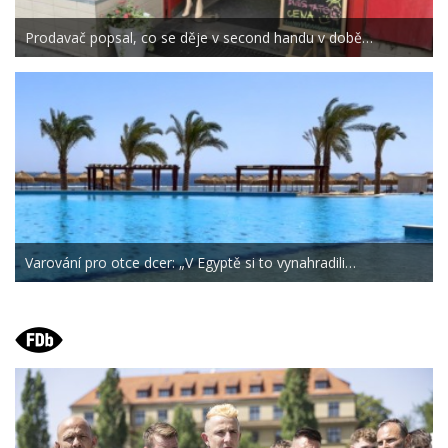
Prodavač popsal, co se děje v second handu v době…
Varování pro otce dcer: „V Egyptě si to vynahradili…