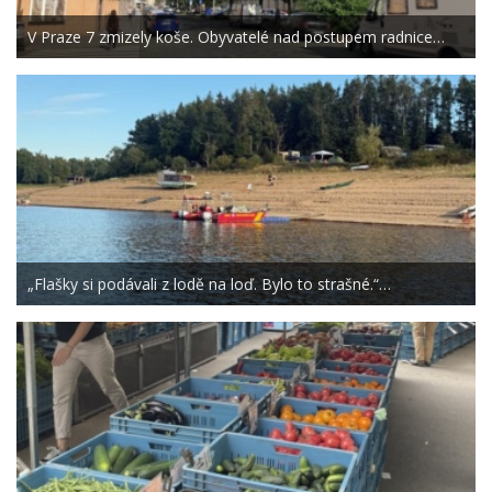
V Praze 7 zmizely koše. Obyvatelé nad postupem radnice…
„Flašky si podávali z lodě na loď. Bylo to strašné.“…