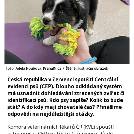
foto:
Adéla Houbová, PrahaIN.cz
/
Štěně, ilustrační obrázek
Česká republika v červenci spouští Centrální
evidenci psů (CEP). Dlouho odkládaný systém
má usnadnit dohledávání ztracených zvířat či
identifikaci psů. Kdo psy zapíše? Kolik to bude
stát? A do kdy mají chovatelé čas? Přinášíme
odpovědi na nejdůležitější otázky.
Komora veterinárních lékařů ČR (KVL) spouští
ostrý provoz CEP ve středu 1. července. Půjde