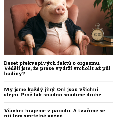
Deset překvapivých faktů o orgasmu.
Věděli jste, že prase vydrží vrcholit až půl
hodiny?
My jsme každý jiný. Oni jsou všichni
stejní. Proč tak snadno soudíme druhé
Všichni hrajeme v parodii. A tváříme se
při tom smrtelně vážně