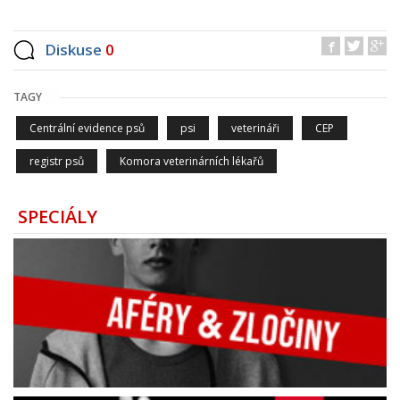
Diskuse
0
TAGY
Centrální evidence psů
psi
veterináři
CEP
registr psů
Komora veterinárních lékařů
SPECIÁLY