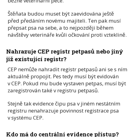
běžné veterinární péče.
Štěňata budou muset být zaevidována ještě
před předáním novému majiteli. Ten pak musí
přepsat psa na sebe, a to nejpozději během
návštěvy veterináře kvůli očkování proti vzteklině.
Nahrazuje CEP registr petpasů nebo jiný
již existující registr?
CEP nemůže nahradit registr petpasů ani se s ním
aktuálně propojit. Pes tedy musí být evidován
v CEP. Pokud mu bude vystaven petpas, musí být
zaregistrován také v registru petpasů.
Stejně tak evidence čipu psa v jiném nestátním
registru nenahrazuje povinnost registrace psa
v systému CEP.
Kdo má do centrální evidence přístup?