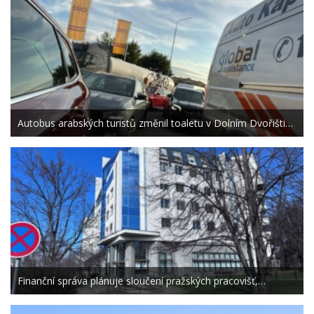
Autobus arabských turistů změnil toaletu v Dolním Dvořišti…
Finanční správa plánuje sloučení pražských pracovišť,…