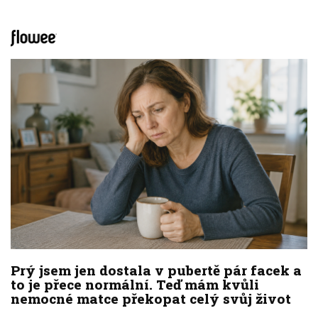
Prý jsem jen dostala v pubertě pár facek a
to je přece normální. Teď mám kvůli
nemocné matce překopat celý svůj život