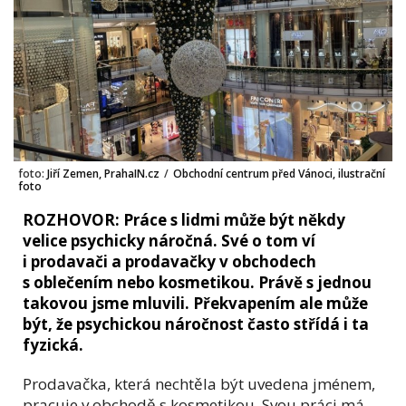
foto:
Jiří Zemen, PrahaIN.cz
/
Obchodní centrum před Vánoci, ilustrační
foto
ROZHOVOR: Práce s lidmi může být někdy
velice psychicky náročná. Své o tom ví
i prodavači a prodavačky v obchodech
s oblečením nebo kosmetikou. Právě s jednou
takovou jsme mluvili. Překvapením ale může
být, že psychickou náročnost často střídá i ta
fyzická.
Prodavačka, která nechtěla být uvedena jménem,
pracuje v obchodě s kosmetikou. Svou práci má