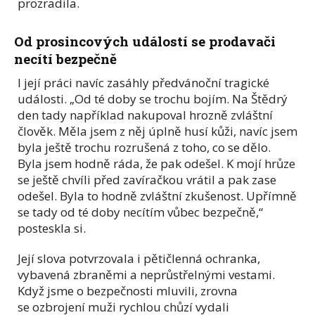
prozradila.
Od prosincových událostí se prodavači
necítí bezpečně
I její práci navíc zasáhly předvánoční tragické
události. „Od té doby se trochu bojím. Na Štědrý
den tady například nakupoval hrozně zvláštní
člověk. Měla jsem z něj úplně husí kůži, navíc jsem
byla ještě trochu rozrušená z toho, co se dělo.
Byla jsem hodně ráda, že pak odešel. K mojí hrůze
se ještě chvíli před zavíračkou vrátil a pak zase
odešel. Byla to hodně zvláštní zkušenost. Upřímně
se tady od té doby necítím vůbec bezpečně,“
posteskla si.
Její slova potvrzovala i pětičlenná ochranka,
vybavená zbraněmi a neprůstřelnými vestami.
Když jsme o bezpečnosti mluvili, zrovna
se ozbrojení muži rychlou chůzí vydali