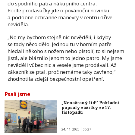
do spodního patra nákupního centra.
Podle prodavačky jde o povánoční novinku
a podobné ochranné manévry v centru dříve
neviděla.
„No my bychom stejně nic nevěděli, i kdyby
se tady něco dělo. Jednou tu v horním patře
hledali někoho s nožem nebo pistolí, to si nejsem
jistá, ale bláznilo jenom to jedno patro. My jsme
nevěděli vůbec nic a vesele jsme prodávali. Až
zákazník se ptal, proč nemáme taky zavřeno,“
zhodnotila zdejší bezpečnostní opatření.
Psali jsme
„Nenažraný lid!“ Pokladní
popsaly zážitky ze 17.
listopadu
24. 11. 2023
05:27