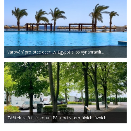
Varování pro otce dcer: „V Egyptě si to vynahradili…
Zážitek za 9 tisíc korun. Pět nocí v termálních lázních…