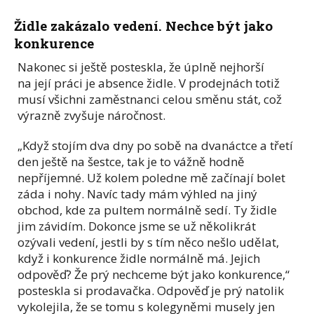
Židle zakázalo vedení. Nechce být jako
konkurence
Nakonec si ještě posteskla, že úplně nejhorší
na její práci je absence židle. V prodejnách totiž
musí všichni zaměstnanci celou směnu stát, což
výrazně zvyšuje náročnost.
„Když stojím dva dny po sobě na dvanáctce a třetí
den ještě na šestce, tak je to vážně hodně
nepříjemné. Už kolem poledne mě začínají bolet
záda i nohy. Navíc tady mám výhled na jiný
obchod, kde za pultem normálně sedí. Ty židle
jim závidím. Dokonce jsme se už několikrát
ozývali vedení, jestli by s tím něco nešlo udělat,
když i konkurence židle normálně má. Jejich
odpověď? Že prý nechceme být jako konkurence,“
posteskla si prodavačka. Odpověď je prý natolik
vykolejila, že se tomu s kolegyněmi musely jen