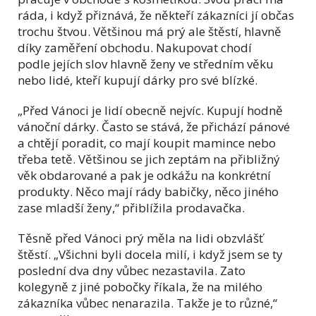
ráda, i když přiznává, že někteří zákazníci jí občas
trochu štvou. Většinou má prý ale štěstí, hlavně
díky zaměření obchodu. Nakupovat chodí
podle jejích slov hlavně ženy ve středním věku
nebo lidé, kteří kupují dárky pro své blízké.
„Před Vánoci je lidí obecně nejvíc. Kupují hodně
vánoční dárky. Často se stává, že přichází pánové
a chtějí poradit, co mají koupit mamince nebo
třeba tetě. Většinou se jich zeptám na přibližný
věk obdarované a pak je odkážu na konkrétní
produkty. Něco mají rády babičky, něco jiného
zase mladší ženy,“ přiblížila prodavačka.
Těsně před Vánoci prý měla na lidi obzvlášť
štěstí. „Všichni byli docela milí, i když jsem se ty
poslední dva dny vůbec nezastavila. Zato
kolegyně z jiné pobočky říkala, že na milého
zákazníka vůbec nenarazila. Takže je to různé,“