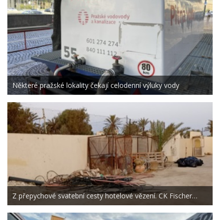
Některé pražské lokality čekají celodenní výluky vody
Z přepychové svatební cesty hotelové vězení. CK Fischer…