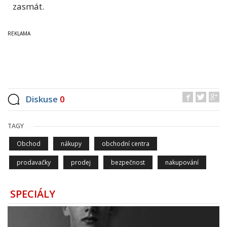
zasmát.
Diskuse
0
TAGY
Obchod
nákupy
obchodní centra
prodavačky
prodej
bezpečnost
nakupování
SPECIÁLY