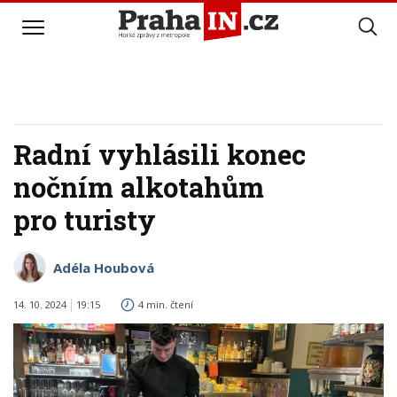
Radní vyhlásili konec
nočním alkotahům
pro turisty
Adéla Houbová
14. 10. 2024
19:15
4 min. čtení