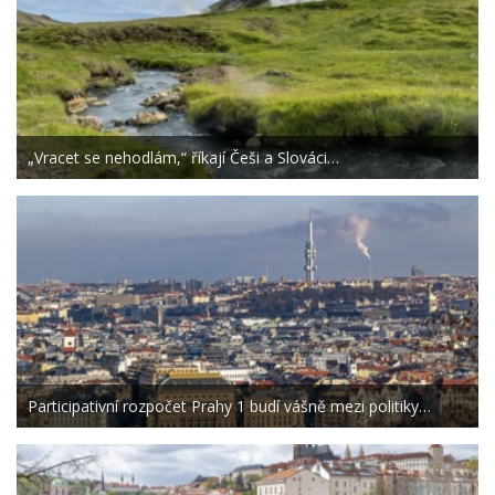
„Vracet se nehodlám,“ říkají Češi a Slováci…
Participativní rozpočet Prahy 1 budí vášně mezi politiky…