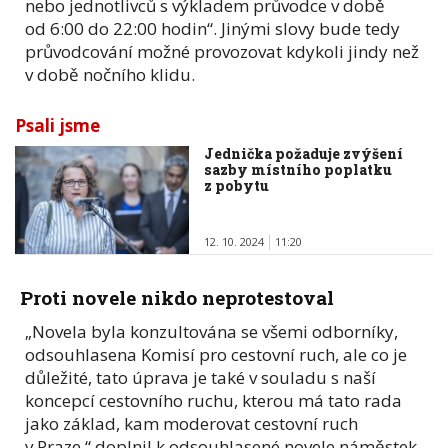
nebo jednotlivců s výkladem průvodce v době
od 6:00 do 22:00 hodin“. Jinými slovy bude tedy
průvodcování možné provozovat kdykoli jindy než
v době nočního klidu.
Psali jsme
Jednička požaduje zvýšení
sazby místního poplatku
z pobytu
12. 10. 2024
11:20
Proti novele nikdo neprotestoval
„Novela byla konzultována se všemi odborníky,
odsouhlasena Komisí pro cestovní ruch, ale co je
důležité, tato úprava je také v souladu s naší
koncepcí cestovního ruchu, kterou má tato rada
jako základ, kam moderovat cestovní ruch
v Praze,“ doplnil k odsouhlasené novele náměstek