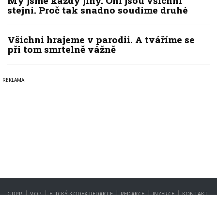
My jsme každý jiný. Oni jsou všichni
stejní. Proč tak snadno soudíme druhé
Všichni hrajeme v parodii. A tváříme se
při tom smrtelně vážně
|
|
|
|
|
GDPR
VOP
ETICKÝ KODEX REDAKCE
REDAKCE
INZERCE
KONTAKT
NASTAVENÍ SOUKROMÍ