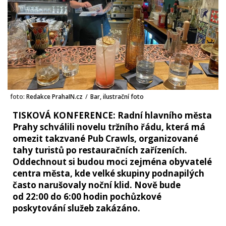
foto:
Redakce PrahaIN.cz
/
Bar, ilustrační foto
TISKOVÁ KONFERENCE: Radní hlavního města
Prahy schválili novelu tržního řádu, která má
omezit takzvané Pub Crawls, organizované
tahy turistů po restauračních zařízeních.
Oddechnout si budou moci zejména obyvatelé
centra města, kde velké skupiny podnapilých
často narušovaly noční klid. Nově bude
od 22:00 do 6:00 hodin pochůzkové
poskytování služeb zakázáno.