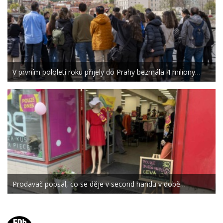
V prvním pololetí roku přijely do Prahy bezmála 4 miliony…
Prodavač popsal, co se děje v second handu v době…