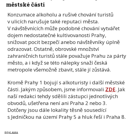
městské části
Konzumace alkoholu a rušivé chování turistů
v ulicích narušuje také reputaci města.
V návštěvnících může podobné chování vytvářet
dojem nedostatečné kultivovanosti Prahy,
snižovat pocit bezpečí anebo návštěvníky úplně
odrazovat. Ostatně, obrovské množství
zahraničních turistů stále považuje Prahu za párty
město, a i když se této nálepky snaží česká
metropole všemožně zbavit, stále jí zůstává.
Kromě Prahy 1 bojují s alkoturisty i další městské
části. Jakým způsobem, jsme informovali
ZDE
. Jak
naší redakci tehdy sdělili zástupci jednotlivých
obvodů, ušetřena není ani Praha 2 nebo 3.
Dotčeny jsou dále lokality těsně sousedící
s Jedničkou na území Prahy 5 a hluk řeší i Praha 8.