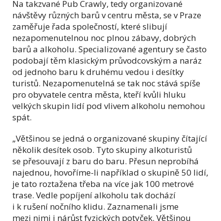
Na takzvané Pub Crawly, tedy organizované
návštěvy různých barů v centru města, se v Praze
zaměřuje řada společností, které slibují
nezapomenutelnou noc plnou zábavy, dobrých
barů a alkoholu. Specializované agentury se často
podobají těm klasickým průvodcovským a naráz
od jednoho baru k druhému vedou i desítky
turistů. Nezapomenutelná se tak noc stává spíše
pro obyvatele centra města, kteří kvůli hluku
velkých skupin lidí pod vlivem alkoholu nemohou
spát.
„Většinou se jedná o organizované skupiny čítající
několik desítek osob. Tyto skupiny alkoturistů
se přesouvají z baru do baru. Přesun neprobíhá
najednou, hovoříme-li například o skupině 50 lidí,
je tato roztažena třeba na více jak 100 metrové
trase. Vedle popíjení alkoholu tak dochází
i k rušení nočního klidu. Zaznamenali jsme
mezi nimi i nárůst fyzických potyček. Většinou