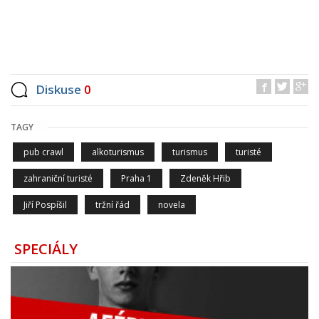
Diskuse
0
TAGY
pub crawl
alkoturismus
turismus
turisté
zahraniční turisté
Praha 1
Zdeněk Hřib
Jiří Pospíšil
tržní řád
novela
SPECIÁLY