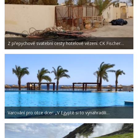
Z přepychové svatební cesty hotelové vězení. CK Fischer…
Varování pro otce dcer: „V Egyptě si to vynahradili…