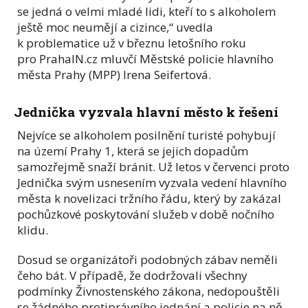
se jedná o velmi mladé lidi, kteří to s alkoholem
ještě moc neumějí a cizince,“ uvedla
k problematice už v březnu letošního roku
pro PrahaIN.cz mluvčí Městské policie hlavního
města Prahy (MPP) Irena Seifertová.
Jednička vyzvala hlavní město k řešení
Nejvíce se alkoholem posilnění turisté pohybují
na území Prahy 1, která se jejich dopadům
samozřejmě snaží bránit. Už letos v červenci proto
Jednička svým usnesením vyzvala vedení hlavního
města k novelizaci tržního řádu, který by zakázal
pochůzkové poskytování služeb v době nočního
klidu.
Dosud se organizátoři podobných zábav neměli
čeho bát. V případě, že dodržovali všechny
podmínky Živnostenského zákona, nedopouštěli
se žádného protiprávního jednání a policie na ně