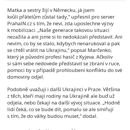
Matka a sestry žijí v Německu, já jsem
kvůli přátelům zůstal tady,“ upřesnil pro server
PrahaIN.cz s tím, že neví, zda uposlechne výzvy
k mobilizaci. „Naše generace takovou situaci
nezažila a ani jsme si to nedokázali představit. Ani
nevím, co by se stalo, kdybych nenarukoval a pak
se chtěl vrátit na Ukrajinu,“ popsal Marčenko,
který je původní profesí hasič z Kyjeva. Ačkoliv
si sám sebe nedovede představit se zbraní v ruce,
pomoci by v případě prohloubení konfliktu do své
domoviny odjel.
Podobně uvažují i další Ukrajinci v Praze. Většina
z těch, kteří mají rodiny na Ukrajině ale buď už
odjela, nebo čekají na další vývoj situace. „Hodně
lidí čeká, co se bude dít, pomalu se ale smiřují
s tím, že do války budou muset,“ dodal.