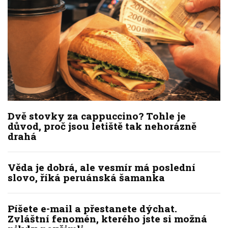
Dvě stovky za cappuccino? Tohle je
důvod, proč jsou letiště tak nehorázně
drahá
Věda je dobrá, ale vesmír má poslední
slovo, říká peruánská šamanka
Píšete e-mail a přestanete dýchat.
Zvláštní fenomén, kterého jste si možná