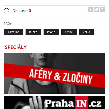
Diskuse
0
TAGY
Ukrajina
Rusko
Praha
cizinci
válka
SPECIÁLY