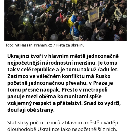
foto:
Vít Hassan, PrahaIN.cz
/
Pieta za Ukrajinu
Ukrajinci tvoří v hlavním městě jednoznačně
nejpočetnější národnostní menšinu. Je tomu
tak v celé republice a je tomu tak už řadu let.
Zatímco ve válečném konfliktu má Rusko
početně jednoznačnou převahu, v Praze je
tomu přesně naopak. Přesto v metropoli
panuje mezi oběma komunitami spíše
vzájemný respekt a přátelství. Snad to vydrží,
doufají obě strany.
Statistiky počtu cizinců v hlavním městě uvádějí
dlouhodobě Ukrajince jako nepočetnější z nich.