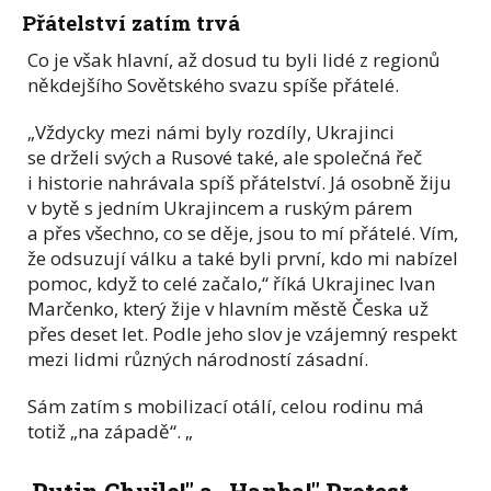
Přátelství zatím trvá
Co je však hlavní, až dosud tu byli lidé z regionů
někdejšího Sovětského svazu spíše přátelé.
„Vždycky mezi námi byly rozdíly, Ukrajinci
se drželi svých a Rusové také, ale společná řeč
i historie nahrávala spíš přátelství. Já osobně žiju
v bytě s jedním Ukrajincem a ruským párem
a přes všechno, co se děje, jsou to mí přátelé. Vím,
že odsuzují válku a také byli první, kdo mi nabízel
pomoc, když to celé začalo,“ říká Ukrajinec Ivan
Marčenko, který žije v hlavním městě Česka už
přes deset let. Podle jeho slov je vzájemný respekt
mezi lidmi různých národností zásadní.
Sám zatím s mobilizací otálí, celou rodinu má
totiž „na západě“. „
„Putin Chujlo!" a „Hanba!" Protest