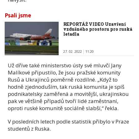
Psali jsme
REPORTÁŽ VIDEO Uzavření
vzdušného prostoru pro ruská
letadla
27. 02. 2022
11:20
Už dříve také ministerstvo ústy své mluvčí Jany
Malíkové připustilo, že jsou pražské komunity
Rusů a Ukrajinců poměrně rozdílné. „Když to
hodně zjednoduším, tak ruská komunita je spíš
podnikatelsky zaměřená a movitější, ukrajinskou
pak ve většině případů tvoří lidé zaměstnaní,
oproti ruské komunitě sociálně slabší,“ řekla.
V posledních letech podle statistik přibylo v Praze
studentů z Ruska.