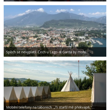
Spěch se nevyplatil. Čech u Lago di Garda by mohl…
Mobilní telefony na táborech. „Ti starší mě překvapili,“…