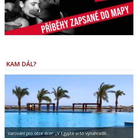
KAM DÁL?
Varování pro otce dcer: „V Egyptě si to vynahradili…