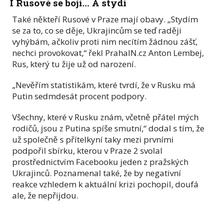
I Rusové se bojí... A stydí
Také někteří Rusové v Praze mají obavy. „Stydím
se za to, co se děje, Ukrajincům se teď raději
vyhýbám, ačkoliv proti nim necítím žádnou zášť,
nechci provokovat,“ řekl PrahaIN.cz Anton Lembej,
Rus, který tu žije už od narození.
„Nevěřím statistikám, které tvrdí, že v Rusku má
Putin sedmdesát procent podpory.
Všechny, které v Rusku znám, včetně přátel mých
rodičů, jsou z Putina spíše smutní,“ dodal s tím, že
už společně s přítelkyní taky mezi prvními
podpořil sbírku, kterou v Praze 2 svolal
prostřednictvím Facebooku jeden z pražských
Ukrajinců. Poznamenal také, že by negativní
reakce vzhledem k aktuální krizi pochopil, doufá
ale, že nepřijdou.