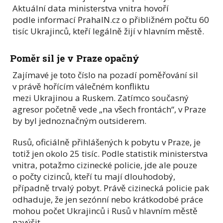
Aktuální data ministerstva vnitra hovoří
podle informací PrahaIN.cz o přibližném počtu 60
tisíc Ukrajinců, kteří legálně žijí v hlavním městě.
Poměr sil je v Praze opačný
Zajímavé je toto číslo na pozadí poměřování sil
v právě hořícím válečném konfliktu
mezi Ukrajinou a Ruskem. Zatímco současný
agresor početně vede „na všech frontách“, v Praze
by byl jednoznačným outsiderem.
Rusů, oficiálně přihlášených k pobytu v Praze, je
totiž jen okolo 25 tisíc. Podle statistik ministerstva
vnitra, potažmo cizinecké policie, jde ale pouze
o počty cizinců, kteří tu mají dlouhodobý,
případně trvalý pobyt. Právě cizinecká policie pak
odhaduje, že jen sezónní nebo krátkodobé práce
mohou počet Ukrajinců i Rusů v hlavním městě
navýšit.