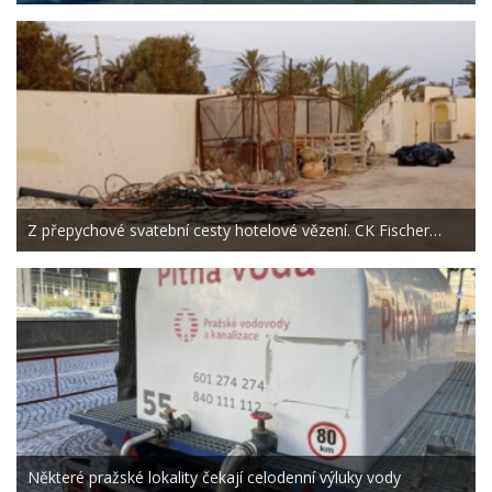
Z přepychové svatební cesty hotelové vězení. CK Fischer…
Některé pražské lokality čekají celodenní výluky vody