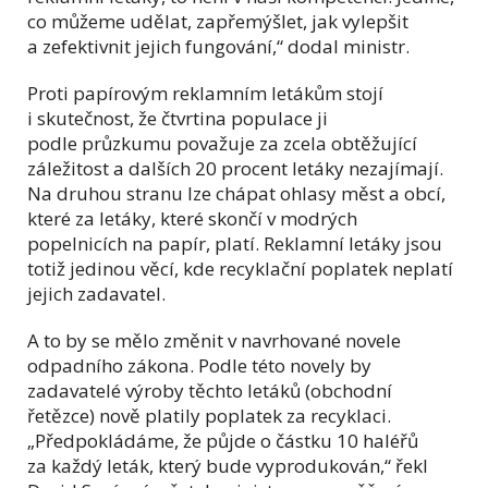
co můžeme udělat, zapřemýšlet, jak vylepšit
a zefektivnit jejich fungování,“ dodal ministr.
Proti papírovým reklamním letákům stojí
i skutečnost, že čtvrtina populace ji
podle průzkumu považuje za zcela obtěžující
záležitost a dalších 20 procent letáky nezajímají.
Na druhou stranu lze chápat ohlasy měst a obcí,
které za letáky, které skončí v modrých
popelnicích na papír, platí. Reklamní letáky jsou
totiž jedinou věcí, kde recyklační poplatek neplatí
jejich zadavatel.
A to by se mělo změnit v navrhované novele
odpadního zákona. Podle této novely by
zadavatelé výroby těchto letáků (obchodní
řetězce) nově platily poplatek za recyklaci.
„Předpokládáme, že půjde o částku 10 haléřů
za každý leták, který bude vyprodukován,“ řekl