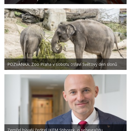
POZVÁNKA: Zoo Praha v sobotu oslaví Světový den slonů
Zemřel bývalý ředitel IKEM Stiborek, o sebevraždu…