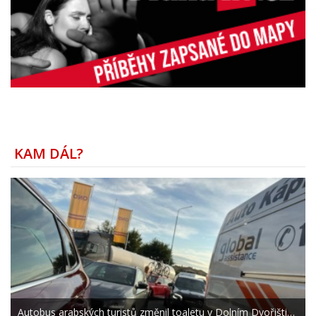
KAM DÁL?
Autobus arabských turistů změnil toaletu v Dolním Dvořišti…