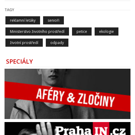
TAGY
reklamní letáky
senioři
Ministerstvo životního prostředí
petice
ekologie
životní prostředí
odpady
SPECIÁLY