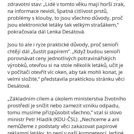
zdravotní stav: „Lidé v tomto věku mají horší zrak,
na informace nevidí, špatná citlivost prstů,
problémy s klouby, to jsou všechno důvody, proč
jsou elektronické letáky tak velkým strašákem,“
pokračovala dál Lenka Desátová.
Jsou to ale i ryze praktické důvody, proč senioři
chtějí dál „šustit papírem“. „Když budou senioři
porovnávat ceny jednotlivých potravinářských
výrobků, otevřou si na stole několik letáků, učit je
v počítači otevřít víc oken, aby tak mohli konat, je
velmi složité,“ představila praktickou stránku věci
Desátová.
„Základním cílem a úkolem ministerstva životního
prostředí je snížit nebo zamezit vzniku odpadu,
tomu musíme přizpůsobit všechno,“ vzal si slovo
ministr Petr Hladík (KDU-ČSL). „Nechceme a ani
nemůžeme z podstaty věci zakazovat papírové
reklamní letáky, to není v naší kompetenci. Jediné,