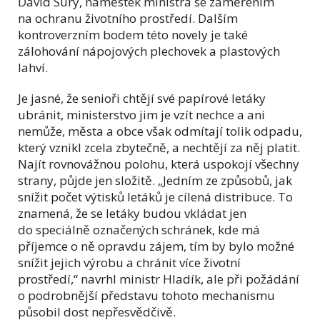
David Surý, náměstek ministra se zaměřením
na ochranu životního prostředí. Dalším
kontroverzním bodem této novely je také
zálohování nápojových plechovek a plastových
lahví.
Je jasné, že senioři chtějí své papírové letáky
ubránit, ministerstvo jim je vzít nechce a ani
nemůže, města a obce však odmítají tolik odpadu,
který vznikl zcela zbytečně, a nechtějí za něj platit.
Najít rovnovážnou polohu, která uspokojí všechny
strany, půjde jen složitě. „Jedním ze způsobů, jak
snížit počet výtisků letáků je cílená distribuce. To
znamená, že se letáky budou vkládat jen
do speciálně označených schránek, kde má
příjemce o ně opravdu zájem, tím by bylo možné
snížit jejich výrobu a chránit více životní
prostředí,“ navrhl ministr Hladík, ale při požádání
o podrobnější představu tohoto mechanismu
působil dost nepřesvědčivě.