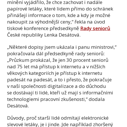
mínění vyjádřilo, že chce zachovat i nadále
papírové letáky, které lidem přímo do schránek
přinášejí informace o tom, kde a kdy je možné
nakoupit za výhodnější ceny,“ řekla na úvod
tiskové konference předsedkyně
Rady seniorů
České republiky Lenka Desátová.
„Některé dopisy jsem ukázala i panu ministrovi,“
pokračovala dál předsedkyně rady seniorů:
„Průzkum prokázal, že jen 30 procent seniorů
nad 75 let má přístup k internetu a v nižších
věkových kategoriích je přístup k internetu
padesát na padesát, a to i přesto, že pokračuje
v naší společnosti digitalizace a do důchodu
se dostávají ti lidé, kteří už mají s informačními
technologiemi pracovní zkušenosti,“ dodala
Desátová.
Důvody, proč starší lidé odmítají elektronické
slevové letáky, je i jinde. Jde například zhoršený