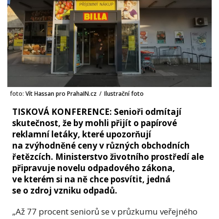
foto:
Vít Hassan pro PrahaIN.cz
/
Ilustrační foto
TISKOVÁ KONFERENCE: Senioři odmítají
skutečnost, že by mohli přijít o papírové
reklamní letáky, které upozorňují
na zvýhodněné ceny v různých obchodních
řetězcích. Ministerstvo životního prostředí ale
připravuje novelu odpadového zákona,
ve kterém si na ně chce posvítit, jedná
se o zdroj vzniku odpadů.
„Až 77 procent seniorů se v průzkumu veřejného