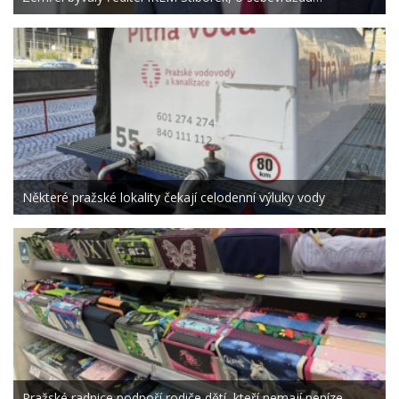
Některé pražské lokality čekají celodenní výluky vody
Pražské radnice podpoří rodiče dětí, kteří nemají peníze…