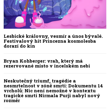
Lesbické královny, vesmír a únos bývalé.
Festivalový hit Princezna kosmolesba
dorazí do kin
Bryan Kohberger: vrah, který má
rezervované místo v incelském nebi
Neskutečný triumf, tragédie a
nesmrtelnost v zóně smrti: Dokumentu 14
vrcholů: Nic není nemožné v kontextu
tragické smrti Nirmala Purji nabyl nový
rozměr