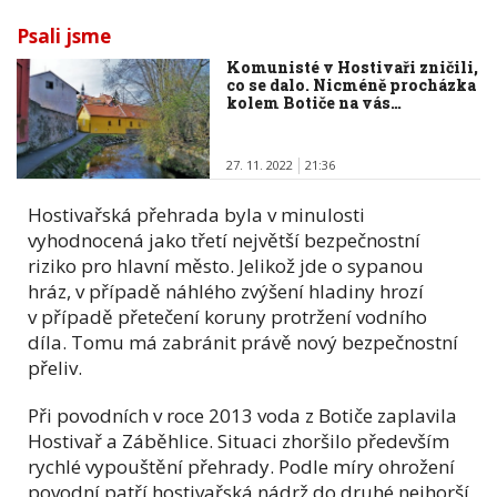
Psali jsme
Komunisté v Hostivaři zničili,
co se dalo. Nicméně procházka
kolem Botiče na vás…
27. 11. 2022
21:36
Hostivařská přehrada byla v minulosti
vyhodnocená jako třetí největší bezpečnostní
riziko pro hlavní město. Jelikož jde o sypanou
hráz, v případě náhlého zvýšení hladiny hrozí
v případě přetečení koruny protržení vodního
díla. Tomu má zabránit právě nový bezpečnostní
přeliv.
Při povodních v roce 2013 voda z Botiče zaplavila
Hostivař a Záběhlice. Situaci zhoršilo především
rychlé vypouštění přehrady. Podle míry ohrožení
povodní patří hostivařská nádrž do druhé nejhorší