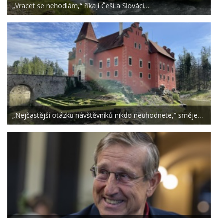
„Vracet se nehodlám,“ říkají Češi a Slováci…
„Nejčastější otázku návštěvníků nikdo neuhodnete,“ směje…