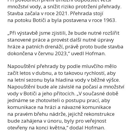
množství vody, a snížit riziko protržení přehrady.
Stavba začala v roce 2021. Přehrada stojí
na potoku Botiči a byla postavena v roce 1963.
„Při výstavbě jsme zjistili, že bude nutné rozšířit
stanovené práce a provést další nutné úpravy
hráze a patních drenáží, právě proto bude stavba
dokončena v červnu 2023,“ uvedl Hofman.
Napouštění přehrady by podle mluvčího mělo
začít letos v dubnu, a to takovou rychlostí, aby
na letní sezonu byla hladina vody v běžné výšce.
Napouštění bude ale závislé na počasí a množství
vody v Botiči a jeho přítocích. „V současné době
jednáme se zhotoviteli o postupu prací, aby
komunikace na hrázi a návazné komunikace
na pravém břehu nádrže, jejichž rekonstrukce
bude zahájena v únoru, byly pro veřejnost
otevřeny na konci května,“ dodal Hofman.