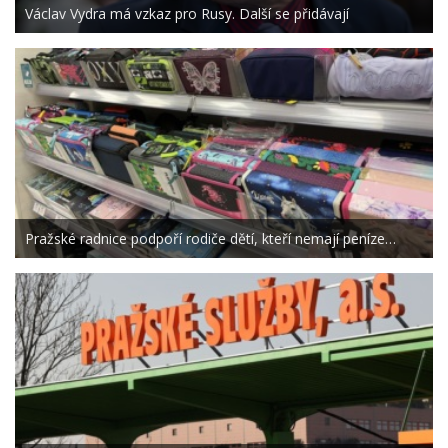
Václav Vydra má vzkaz pro Rusy. Další se přidávají
Pražské radnice podpoří rodiče dětí, kteří nemají peníze…