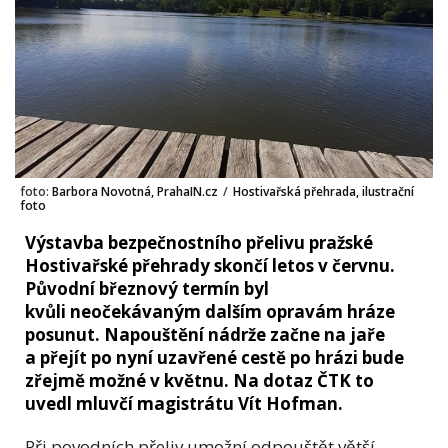
foto:
Barbora Novotná, PrahaIN.cz
/
Hostivařská přehrada, ilustrační
foto
Výstavba bezpečnostního přelivu pražské
Hostivařské přehrady skončí letos v červnu.
Původní březnový termín byl
kvůli neočekávaným dalším opravám hráze
posunut. Napouštění nádrže začne na jaře
a přejít po nyní uzavřené cestě po hrázi bude
zřejmě možné v květnu. Na dotaz ČTK to
uvedl mluvčí magistrátu Vít Hofman.
Při povodních přeliv umožní odpouštět větší