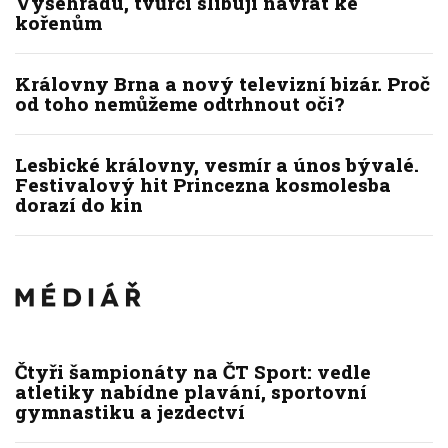
Vyšehradu, tvůrci slibují návrat ke
kořenům
Královny Brna a nový televizní bizár. Proč
od toho nemůžeme odtrhnout oči?
Lesbické královny, vesmír a únos bývalé.
Festivalový hit Princezna kosmolesba
dorazí do kin
Čtyři šampionáty na ČT Sport: vedle
atletiky nabídne plavání, sportovní
gymnastiku a jezdectví