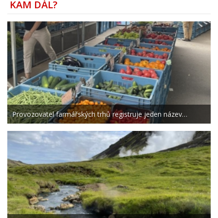
KAM DÁL?
Provozovatel farmářských trhů registruje jeden název…