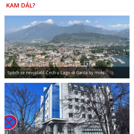
KAM DÁL?
Spěch se nevyplatil. Čech u Lago di Garda by mohl…