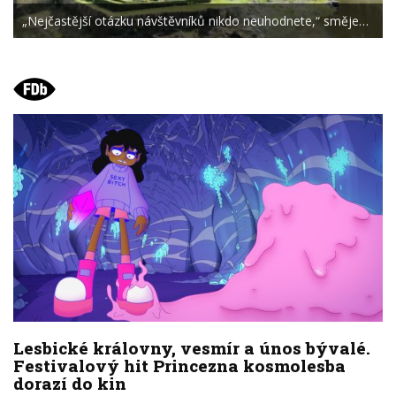
„Nejčastější otázku návštěvníků nikdo neuhodnete,“ směje…
Lesbické královny, vesmír a únos bývalé.
Festivalový hit Princezna kosmolesba
dorazí do kin