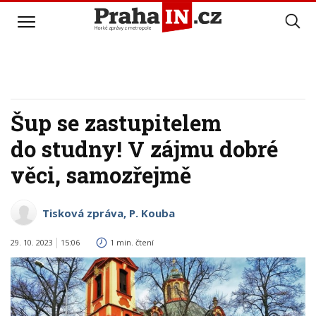
Šup se zastupitelem
do studny! V zájmu dobré
věci, samozřejmě
Tisková zpráva, P. Kouba
29. 10. 2023
15:06
1 min. čtení