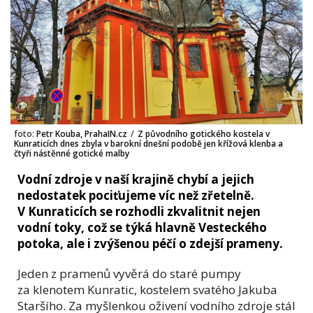
foto:
Petr Kouba, PrahaIN.cz
/
Z původního gotického kostela v
Kunraticích dnes zbyla v barokní dnešní podobě jen křížová klenba a
čtyři nástěnné gotické malby
Vodní zdroje v naší krajině chybí a jejich
nedostatek pociťujeme víc než zřetelně.
V Kunraticích se rozhodli zkvalitnit nejen
vodní toky, což se týká hlavně Vesteckého
potoka, ale i zvýšenou péčí o zdejší prameny.
Jeden z pramenů vyvěrá do staré pumpy
za klenotem Kunratic, kostelem svatého Jakuba
Staršího. Za myšlenkou oživení vodního zdroje stál