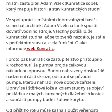
místní zastupitel Adam Vízek (Kunratice sobě),
který mapuje historii a stav kunratických studní.
Ve spolupráci s místními dobrovolnými hasiči
se nechal architekt Adam Vízek na laně spustit
dovnitř vodního zdroje. Všechny potěšilo, že
kunratická studna, ač se to zvenčí nezdálo, je stále
v perfektním stavu a zcela funkční. O akci
informuje
web Kunratic
.
I proto pak kunratické zastupitelstvo přistoupilo
k rozhodnutí, že pumpa projde celkovou
nákladnou opravou. Budou nahrazeny dosloužilé
nadzemní části skruže, odstraní se původní
pumpa, kterou nahradí nové dobové zařízení.
Upraví se i štěrkové lože a kolem studny se objeví
pokládka z malých kamenných dlažebních kostek
a součástí pumpy bude i žulové koryto.
Od příštího roku může kašna sloužit veřejnosti