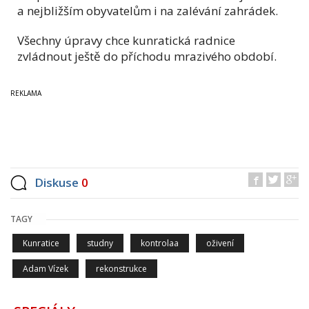
a nejbližším obyvatelům i na zalévání zahrádek.
Všechny úpravy chce kunratická radnice
zvládnout ještě do příchodu mrazivého období.
Diskuse
0
TAGY
Kunratice
studny
kontrolaa
oživení
Adam Vízek
rekonstrukce