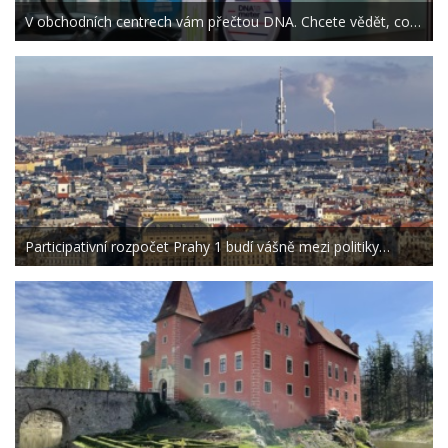
V obchodních centrech vám přečtou DNA. Chcete vědět, co…
Participativní rozpočet Prahy 1 budí vášně mezi politiky…