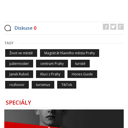
Diskuse
0
TAGY
Život ve městě
Magistrát hlavního města Prahy
páternoster
centrum Prahy
turisté
Janek Rubeš
Kluci z Prahy
Hones Guide
rozhovor
turismus
TikTok
SPECIÁLY