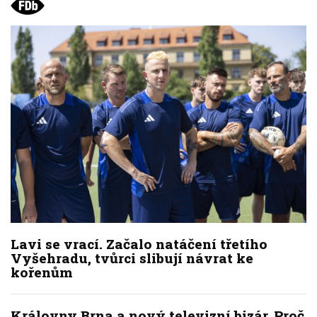
Lavi se vrací. Začalo natáčení třetího
Vyšehradu, tvůrci slibují návrat ke
kořenům
Královny Brna a nový televizní bizár. Proč