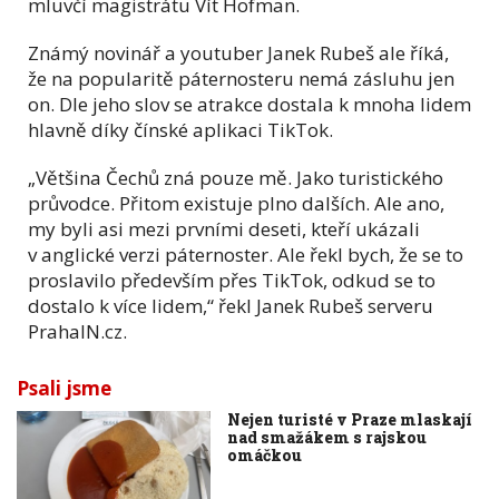
mluvčí magistrátu Vít Hofman.
Známý novinář a youtuber Janek Rubeš ale říká,
že na popularitě páternosteru nemá zásluhu jen
on. Dle jeho slov se atrakce dostala k mnoha lidem
hlavně díky čínské aplikaci TikTok.
„Většina Čechů zná pouze mě. Jako turistického
průvodce. Přitom existuje plno dalších. Ale ano,
my byli asi mezi prvními deseti, kteří ukázali
v anglické verzi páternoster. Ale řekl bych, že se to
proslavilo především přes TikTok, odkud se to
dostalo k více lidem,“ řekl Janek Rubeš serveru
PrahaIN.cz.
Psali jsme
Nejen turisté v Praze mlaskají
nad smažákem s rajskou
omáčkou