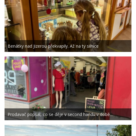
Benátky nad Jizerou překvapily. Až na ty silnice
Prodavač popsal, co se děje v second handu v době…