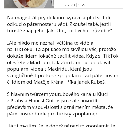
15. 07. 2023
13:22
Na magistrát prý dokonce vyrazil a ptal se lidí,
odkud o páternosteru vědí. Zkoušel také, jestli
turisté znají jeho. Jakožto „poctivého průvodce“.
„Ale nikdo mě neznal, většina to viděla
na TikToku. Ta aplikace má skvělou věc, protože
dokáže lidem lokačně zacílit videa. Když si TikTok
otevřete v Madridu, tak vám tam budou dávat
populární videa z Madridu, která jsou
v angličtině. I proto se zpopularizoval páternoster
či Idiom od Matěje Kréna,“ říká Janek Rubeš.
S hlavním tvůrcem youtubového kanálu Kluci
z Prahy a Honest Guide jsme ale hovořili
především v souvislosti s oznámením města, že
páternoster bude pro turisty zpoplatněn.
„Já si myslím, že je dobrý nápad to zpoplatnit. Je