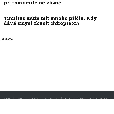
při tom smrtelně vážně
Tinnitus může mít mnoho příčin. Kdy
dává smysl zkusit chiropraxi?
|
|
|
|
|
GDPR
VOP
ETICKÝ KODEX REDAKCE
REDAKCE
INZERCE
KONTAKT
NASTAVENÍ SOUKROMÍ
Copyright © 2022-2026
PrahaIN.cz