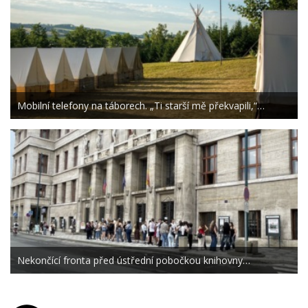
Mobilní telefony na táborech. „Ti starší mě překvapili,“…
Nekončící fronta před ústřední pobočkou knihovny…