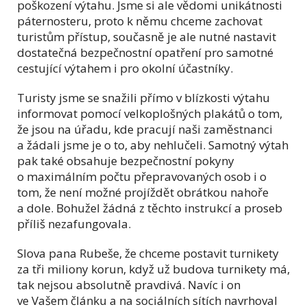
poškození výtahu. Jsme si ale vědomi unikátnosti
páternosteru, proto k němu chceme zachovat
turistům přístup, současně je ale nutné nastavit
dostatečná bezpečnostní opatření pro samotné
cestující výtahem i pro okolní účastníky.
Turisty jsme se snažili přímo v blízkosti výtahu
informovat pomocí velkoplošných plakátů o tom,
že jsou na úřadu, kde pracují naši zaměstnanci
a žádali jsme je o to, aby nehlučeli. Samotný výtah
pak také obsahuje bezpečnostní pokyny
o maximálním počtu přepravovaných osob i o
tom, že není možné projíždět obrátkou nahoře
a dole. Bohužel žádná z těchto instrukcí a proseb
příliš nezafungovala.
Slova pana Rubeše, že chceme postavit turnikety
za tři miliony korun, když už budova turnikety má,
tak nejsou absolutně pravdivá. Navíc i on
ve Vašem článku a na sociálních sítích navrhoval