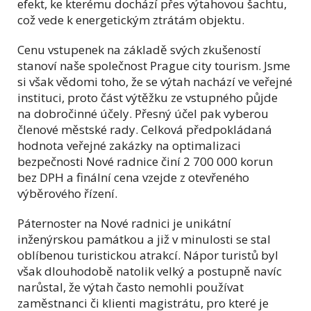
efekt, ke kterému dochází přes výtahovou šachtu,
což vede k energetickým ztrátám objektu.
Cenu vstupenek na základě svých zkušeností
stanoví naše společnost Prague city tourism. Jsme
si však vědomi toho, že se výtah nachází ve veřejné
instituci, proto část výtěžku ze vstupného půjde
na dobročinné účely. Přesný účel pak vyberou
členové městské rady. Celková předpokládaná
hodnota veřejné zakázky na optimalizaci
bezpečnosti Nové radnice činí 2 700 000 korun
bez DPH a finální cena vzejde z otevřeného
výběrového řízení.
Páternoster na Nové radnici je unikátní
inženýrskou památkou a již v minulosti se stal
oblíbenou turistickou atrakcí. Nápor turistů byl
však dlouhodobě natolik velký a postupně navíc
narůstal, že výtah často nemohli používat
zaměstnanci či klienti magistrátu, pro které je