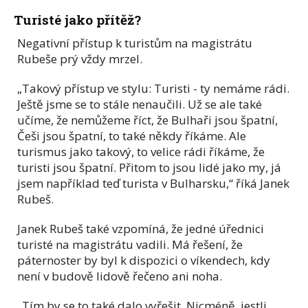
Turisté jako přítěž?
Negativní přístup k turistům na magistrátu
Rubeše prý vždy mrzel.
„Takový přístup ve stylu: Turisti - ty nemáme rádi.
Ještě jsme se to stále nenaučili. Už se ale také
učíme, že nemůžeme říct, že Bulhaři jsou špatní,
Češi jsou špatní, to také někdy říkáme. Ale
turismus jako takový, to velice rádi říkáme, že
turisti jsou špatní. Přitom to jsou lidé jako my, já
jsem například teď turista v Bulharsku,“ říká Janek
Rubeš.
Janek Rubeš také vzpomíná, že jedné úřednici
turisté na magistrátu vadili. Má řešení, že
páternoster by byl k dispozici o víkendech, kdy
není v budově lidově řečeno ani noha.
„Tím by se to také dalo vyřešit. Nicméně, jestli