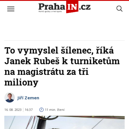
To vymyslel šílenec, říká
Janek Rubeš k turniketům
na magistrátu za tři
miliony
Jiří Zemen
16. 08. 2023
16:37
11 min. čtení