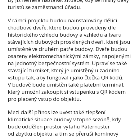
turistů se zaměstnanci úřadu.
V rámci projektu budou nainstalovány dělící
chodbové dveře, které budou provedeny dle
historického vzhledu budovy a vzhledu a tvaru
stávajících dubových prosklených dveří, které jsou
umístěné ve druhém patře budovy. Dveře budou
osazeny elektromechanickými zámky, napojenými
na jednotný bezpečnostní systém. Upraví se také
stávající turniket, který je umístěný u zadního
vstupu tak, aby fungoval i jako čtečka QR kódů.
V budově bude umístěn také platební terminál,
který umožní zakoupit si vstupenku s QR kódem
pro placený vstup do objektu.
Mezi další přínos lze uvést také zlepšení
klimatické situace budovy v topné sezóně, kdy
bude oddělen prostor výtahu Páternoster
od zbytku objektu, a tím se přeruší komínový