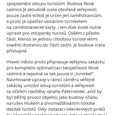
zpoplatnění vstupu turistům. Budova Nové
radnice je aktuálně zcela otevřená veřejnosti,
pouze zadní vchod je určen jen zaměstnancům,
a proto je opatřen vstupním turniketem
na zaměstnanecké karty, i ten však bude nutné
upravit pro vstupenky turistů. Ovšem z přední
části, kterou se jednou chodbou turisté velmi
snadno dostanou do části zadní, je budova zcela
přístupná.
Hlavní město proto připravuje veřejnou zakázku
pro kompletní optimalizaci bezpečnosti Nové
radnice a nejedná se tak pouze o „turniket“.
Navrhované úpravy v rámci záměru veřejné
zakázky umožní vstup turistům a veřejnosti
za účelem návštěvy výtahu Páternoster, aniž by
byl běžný provoz objektu jako budovy úřadu
narušen hlukem a shromažďováním mnoha
desítek turistů. Díky instalaci interiérových prvků
by již neměla nastávat situace, kdy se mísily davy