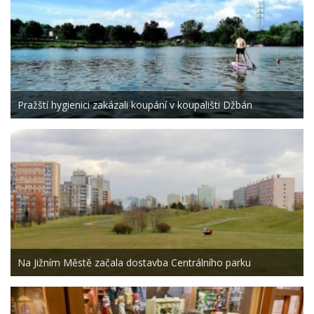
Pražští hygienici zakázali koupání v koupališti Džbán
Na Jižním Městě začala dostavba Centrálního parku