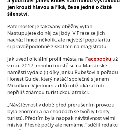
a youtuber Janek Rubeš nad novou výstavbou
jen kroutí hlavou a říká, že se jedná o čisté
šílenství.
Páternoster je takzvaný oběžný výtah.
Nastupujete do něj za jízdy. V Praze se jich
nachází hned několik, ale největší popularitu
si pravděpodobně získal ten na magistrátu.
Jak uvedl oficiální profil města na
Facebooku
už
v roce 2017, mnoho turistů se na Mariánské
náměstí vydalo (i) díky Janku Rubešovi a pořadu
Honest Guide, který natáčí společně s Janem
Mikulkou. V jednom z dílů totiž ukázal tuto
nepříliš známou turistickou atrakci.
„Návštěvnost v době před přerušením provozu
byla enormní a na chodbách se tvořily fronty
turistů. Předtím byla naopak návštěvnost velmi
mizivá. Přesné počty ale nemáme,“ sdělil redakci