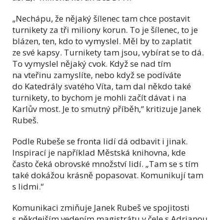
„Nechápu, že nějaký šílenec tam chce postavit
turnikety za tři miliony korun. To je šílenec, to je
blázen, ten, kdo to vymyslel. Měl by to zaplatit
ze své kapsy. Turnikety tam jsou, vybírat se to dá.
To vymyslel nějaký cvok. Když se nad tím
na vteřinu zamyslíte, nebo když se podíváte
do Katedrály svatého Víta, tam dal někdo také
turnikety, to bychom je mohli začít dávat i na
Karlův most. Je to smutný příběh,“ kritizuje Janek
Rubeš.
Podle Rubeše se fronta lidí dá odbavit i jinak.
Inspirací je například Městská knihovna, kde
často čeká obrovské množství lidí. „Tam se s tím
také dokážou krásně popasovat. Komunikují tam
s lidmi.“
Komunikaci zmiňuje Janek Rubeš ve spojitosti
s někdejším vedením magistrátu v čele s Adrianou