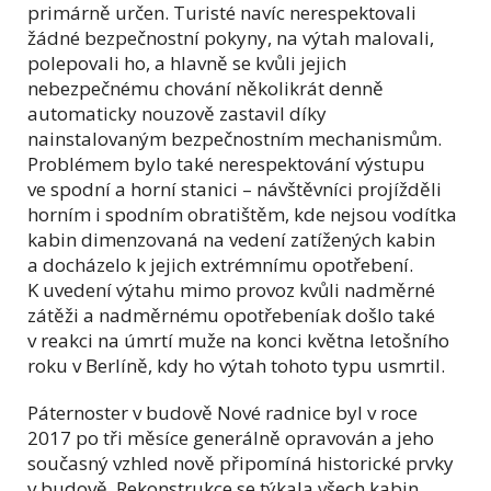
primárně určen. Turisté navíc nerespektovali
žádné bezpečnostní pokyny, na výtah malovali,
polepovali ho, a hlavně se kvůli jejich
nebezpečnému chování několikrát denně
automaticky nouzově zastavil díky
nainstalovaným bezpečnostním mechanismům.
Problémem bylo také nerespektování výstupu
ve spodní a horní stanici – návštěvníci projížděli
horním i spodním obratištěm, kde nejsou vodítka
kabin dimenzovaná na vedení zatížených kabin
a docházelo k jejich extrémnímu opotřebení.
K uvedení výtahu mimo provoz kvůli nadměrné
zátěži a nadměrnému opotřebeníak došlo také
v reakci na úmrtí muže na konci května letošního
roku v Berlíně, kdy ho výtah tohoto typu usmrtil.
Páternoster v budově Nové radnice byl v roce
2017 po tři měsíce generálně opravován a jeho
současný vzhled nově připomíná historické prvky
v budově. Rekonstrukce se týkala všech kabin,