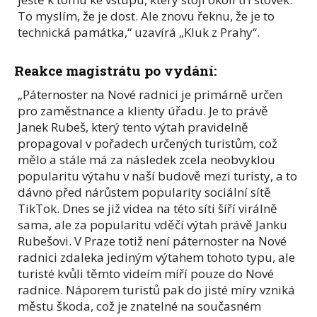
To myslím, že je dost. Ale znovu řeknu, že je to
technická památka,“ uzavírá „Kluk z Prahy“.
Reakce magistrátu po vydání:
„
Páternoster na Nové radnici je primárně určen
pro zaměstnance a klienty úřadu. Je to právě
Janek Rubeš, který tento výtah pravidelně
propagoval v pořadech určených turistům, což
mělo a stále má za následek zcela neobvyklou
popularitu výtahu v naší budově mezi turisty, a to
dávno před nárůstem popularity sociální sítě
TikTok. Dnes se již videa na této síti šíří virálně
sama, ale za popularitu vděčí výtah právě Janku
Rubešovi. V Praze totiž není páternoster na Nové
radnici zdaleka jediným výtahem tohoto typu, ale
turisté kvůli těmto videím míří pouze do Nové
radnice. Náporem turistů pak do jisté míry vzniká
městu škoda, což je znatelné na současném