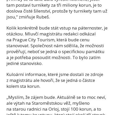
tam postaví turnikety za tři miliony korun, je to
doslova čisté šílenství, protože ty turnikety tam už
jsou,“ zmiňuje Rubeš.
Kolik konkrétně bude stát vstup na páternoster, je
otázkou. Mluvčí magistrátu redakci odkázal
na Prague City Tourism, která bude cenu
stanovovat. Společnost nám sdělila, že možnosti
prověřují, neboť se jedná o specifickou památku
a je potřeba posoudit možnosti. To bylo zatím
jediné stanovisko.
Kuloární informace, které jsme dostali ze zdroje
z magistrátu ale hovoří, že se jedná o částce
kolem sta korun.
„Myslím, že zájem bude. Aktuálně se to moc neví,
ale výtah na Staroměstskou věž, myšleno
na starou radnici na Orloj, stojí 100 korun, a to
ještě k tomu ke vstupu, který stojí okolí tří stovek.