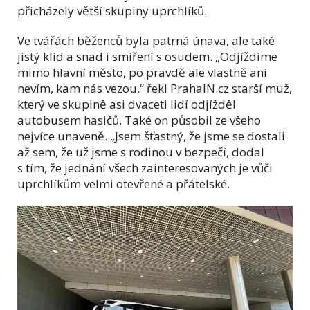
přicházely větší skupiny uprchlíků.
Ve tvářách běženců byla patrná únava, ale také
jistý klid a snad i smíření s osudem. „Odjíždíme
mimo hlavní město, po pravdě ale vlastně ani
nevím, kam nás vezou,“ řekl PrahaIN.cz starší muž,
který ve skupině asi dvaceti lidí odjížděl
autobusem hasičů. Také on působil ze všeho
nejvíce unaveně. „Jsem šťastný, že jsme se dostali
až sem, že už jsme s rodinou v bezpečí, dodal
s tím, že jednání všech zainteresovaných je vůči
uprchlíkům velmi otevřené a přátelské.