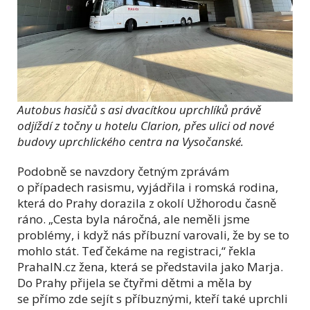
Autobus hasičů s asi dvacítkou uprchlíků právě
odjíždí z točny u hotelu Clarion, přes ulici od nové
budovy uprchlického centra na Vysočanské.
Podobně se navzdory četným zprávám
o případech rasismu, vyjádřila i romská rodina,
která do Prahy dorazila z okolí Užhorodu časně
ráno. „Cesta byla náročná, ale neměli jsme
problémy, i když nás příbuzní varovali, že by se to
mohlo stát. Teď čekáme na registraci,“ řekla
PrahaIN.cz žena, která se představila jako Marja.
Do Prahy přijela se čtyřmi dětmi a měla by
se přímo zde sejít s příbuznými, kteří také uprchli