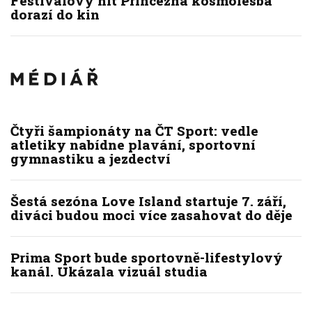
Festivalový hit Princezna kosmolesba
dorazí do kin
Čtyři šampionáty na ČT Sport: vedle
atletiky nabídne plavání, sportovní
gymnastiku a jezdectví
Šestá sezóna Love Island startuje 7. září,
diváci budou moci více zasahovat do děje
Prima Sport bude sportovně-lifestylový
kanál. Ukázala vizuál studia