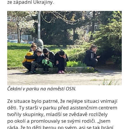
ze západní Ukrajiny.
Čekání v parku na náměstí OSN.
Ze situace bylo patrné, že nejlépe situaci vnímají
děti. Ty starší v parku před asistenčním centrem
tvořily skupinky, mladší se zvědavě rozlížely
po okolí a promlouvaly se svými rodiči. „Jsem
ráda, že to děti berou po svém, asi se tak brání