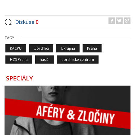
Diskuse
0
TAGY
KACPU
Uprchlíci
Ukrajina
Praha
HZS Praha
hasiči
uprchlické centrum
SPECIÁLY