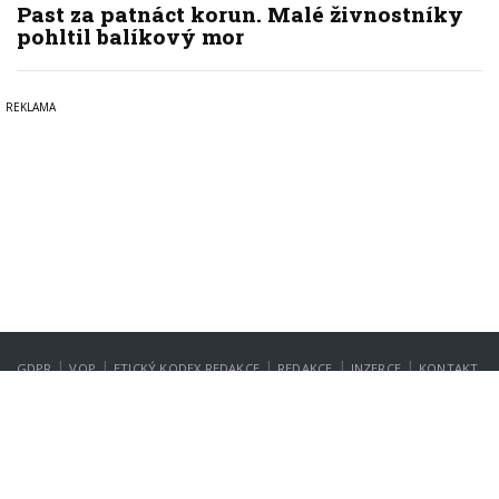
Past za patnáct korun. Malé živnostníky
pohltil balíkový mor
|
|
|
|
|
GDPR
VOP
ETICKÝ KODEX REDAKCE
REDAKCE
INZERCE
KONTAKT
NASTAVENÍ SOUKROMÍ
Copyright © 2022-2026
PrahaIN.cz