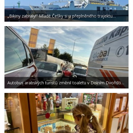
„Bikiny zabraly!“ Mladé Češky si u přeplněného trajektu…
Autobus arabských turistů změnil toaletu v Dolním Dvořišti…