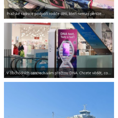
Pražské radnice podpoří rodiče dětí, kteří nemají peníze…
V obchodních centrech vám přečtou DNA. Chcete vědět, co…