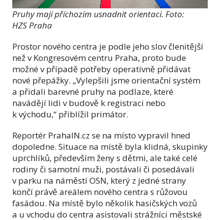
Pruhy mají příchozím usnadnit orientaci. Foto:
HZS Praha
Prostor nového centra je podle jeho slov členitější
než v Kongresovém centru Praha, proto bude
možné v případě potřeby operativně přidávat
nové přepážky. „Vylepšili jsme orientační systém
a přidali barevné pruhy na podlaze, které
navádějí lidi v budově k registraci nebo
k východu,“ přiblížil primátor.
Reportér PrahaIN.cz se na místo vypravil hned
dopoledne. Situace na místě byla klidná, skupinky
uprchlíků, především ženy s dětmi, ale také celé
rodiny či samotní muži, postávali či posedávali
v parku na náměstí OSN, který z jedné strany
končí právě areálem nového centra s růžovou
fasádou. Na místě bylo několik hasičských vozů
a u vchodu do centra asistovali strážníci městské