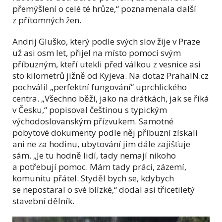
přemýšlení o celé té hrůze,“ poznamenala další
z přítomných žen.
Andrij Gluško, který podle svých slov žije v Praze
už asi osm let, přijel na místo pomoci svým
příbuzným, kteří utekli před válkou z vesnice asi
sto kilometrů jižně od Kyjeva. Na dotaz PrahaIN.cz
pochválil „perfektní fungování“ uprchlického
centra. „Všechno běží, jako na drátkách, jak se říká
v Česku,“ popisoval češtinou s typickým
východoslovanským přízvukem. Samotné
pobytové dokumenty podle něj příbuzní získali
ani ne za hodinu, ubytování jim dále zajišťuje
sám. „Je tu hodně lidí, tady nemají nikoho
a potřebují pomoc. Mám tady práci, zázemí,
komunitu přátel. Styděl bych se, kdybych
se nepostaral o své blízké,“ dodal asi třicetiletý
stavební dělník.