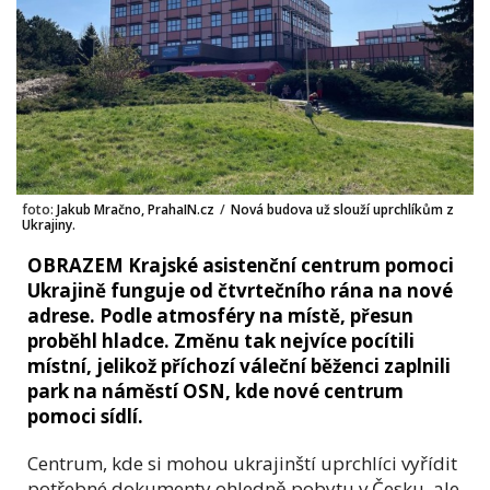
foto:
Jakub Mračno, PrahaIN.cz
/
Nová budova už slouží uprchlíkům z
Ukrajiny.
OBRAZEM Krajské asistenční centrum pomoci
Ukrajině funguje od čtvrtečního rána na nové
adrese. Podle atmosféry na místě, přesun
proběhl hladce. Změnu tak nejvíce pocítili
místní, jelikož příchozí váleční běženci zaplnili
park na náměstí OSN, kde nové centrum
pomoci sídlí.
Centrum, kde si mohou ukrajinští uprchlíci vyřídit
potřebné dokumenty ohledně pobytu v Česku, ale