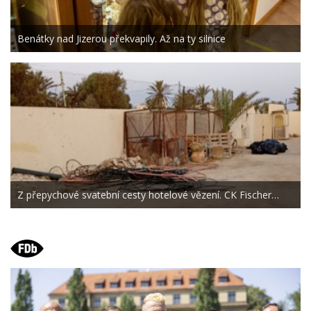
Benátky nad Jizerou překvapily. Až na ty silnice
Z přepychové svatební cesty hotelové vězení. CK Fischer…