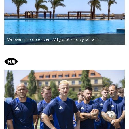
Varování pro otce dcer: „V Egyptě si to vynahradili…