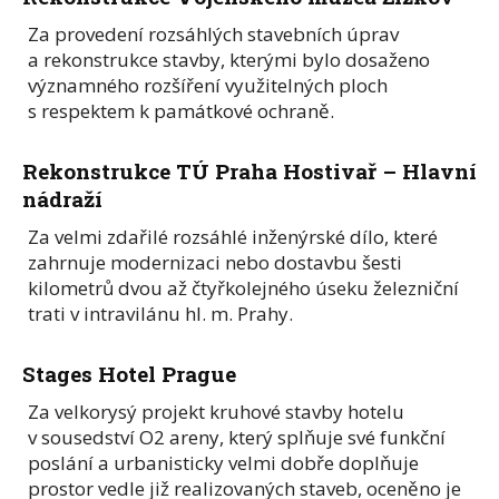
Za provedení rozsáhlých stavebních úprav
a rekonstrukce stavby, kterými bylo dosaženo
významného rozšíření využitelných ploch
s respektem k památkové ochraně.
Rekonstrukce TÚ Praha Hostivař – Hlavní
nádraží
Za velmi zdařilé rozsáhlé inženýrské dílo, které
zahrnuje modernizaci nebo dostavbu šesti
kilometrů dvou až čtyřkolejného úseku železniční
trati v intravilánu hl. m. Prahy.
Stages Hotel Prague
Za velkorysý projekt kruhové stavby hotelu
v sousedství O2 areny, který splňuje své funkční
poslání a urbanisticky velmi dobře doplňuje
prostor vedle již realizovaných staveb, oceněno je