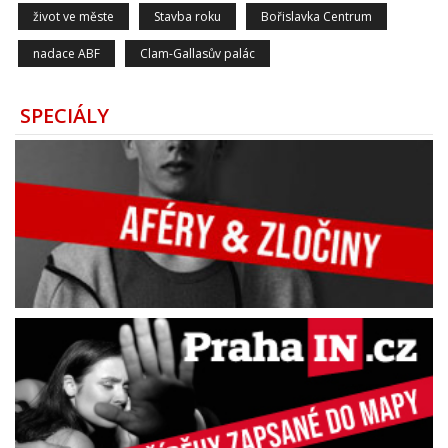
život ve měste
Stavba roku
Bořislavka Centrum
nadace ABF
Clam-Gallasův palác
SPECIÁLY