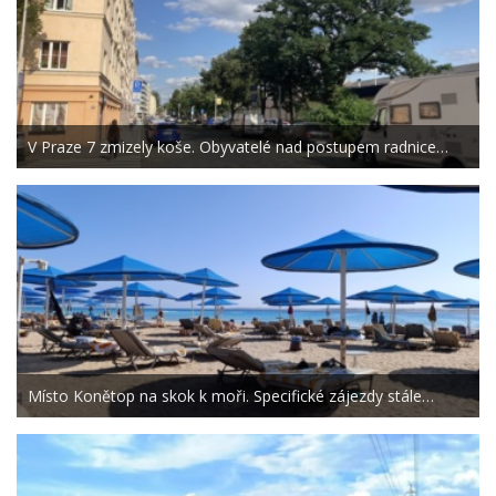
V Praze 7 zmizely koše. Obyvatelé nad postupem radnice…
Místo Konětop na skok k moři. Specifické zájezdy stále…