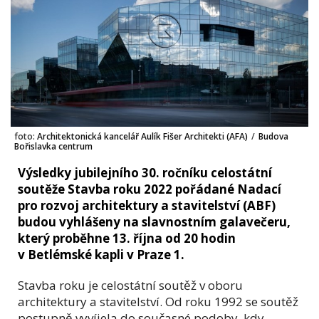
foto:
Architektonická kancelář Aulík Fišer Architekti (AFA)
/
Budova
Bořislavka centrum
Výsledky jubilejního 30. ročníku celostátní
soutěže Stavba roku 2022 pořádané Nadací
pro rozvoj architektury a stavitelství (ABF)
budou vyhlášeny na slavnostním galavečeru,
který proběhne 13. října od 20 hodin
v Betlémské kapli v Praze 1.
Stavba roku je celostátní soutěž v oboru
architektury a stavitelství. Od roku 1992 se soutěž
postupně vyvíjela do současné podoby, kdy