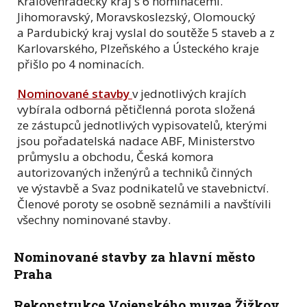
Královéhradecký kraj s 6 nominacemi.
Jihomoravský, Moravskoslezský, Olomoucký
a Pardubický kraj vyslal do soutěže 5 staveb a z
Karlovarského, Plzeňského a Ústeckého kraje
přišlo po 4 nominacích.
Nominované stavby
v jednotlivých krajích
vybírala odborná pětičlenná porota složená
ze zástupců jednotlivých vypisovatelů, kterými
jsou pořadatelská nadace ABF, Ministerstvo
průmyslu a obchodu, Česká komora
autorizovaných inženýrů a techniků činných
ve výstavbě a Svaz podnikatelů ve stavebnictví.
Členové poroty se osobně seznámili a navštívili
všechny nominované stavby.
Nominované stavby za hlavní město
Praha
Rekonstrukce Vojenského muzea Žižkov