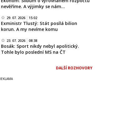
Ekonom: Slibům o vyrovnaném rozpočtu
nevěříme. A výjimky se nám…
29. 07. 2026
15:02
Exministr Tlustý: Stát posílá bilion
korun. A my nevíme komu
23. 07. 2026
08:38
Bosák: Sport nikdy nebyl apolitický.
Tohle bylo poslední MS na ČT
DALŠÍ ROZHOVORY