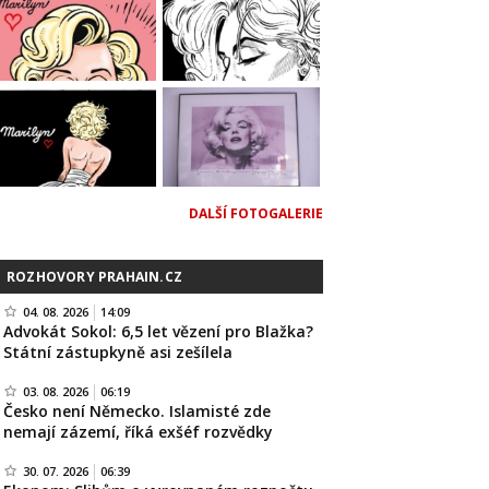
DALŠÍ FOTOGALERIE
ROZHOVORY PRAHAIN.CZ
04. 08. 2026
14:09
Advokát Sokol: 6,5 let vězení pro Blažka?
Státní zástupkyně asi zešílela
03. 08. 2026
06:19
Česko není Německo. Islamisté zde
nemají zázemí, říká exšéf rozvědky
30. 07. 2026
06:39