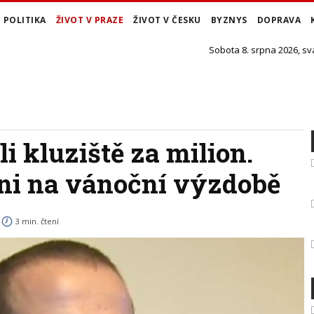
POLITIKA
ŽIVOT V PRAZE
ŽIVOT V ČESKU
BYZNYS
DOPRAVA
Sobota 8. srpna 2026, sv
i kluziště za milion.
ani na vánoční výzdobě
3 min. čtení