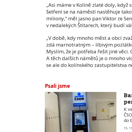
„Asi máme v Kolíně zlaté doly, když s
šetření se na náměstí nastěhuje tako
miliony,“ měl jasno pan Viktor ze Sen
v nedalekých Štítarech, který budí váš
„V době, kdy mnoho měst a obcí zva
zdá marnotratným – líbivým pozlátke
Myslím, že je potřeba řešit jiné věci.
A těch dalších námětů je o mnoho ví
se ale do kolínského zastupitelstva n
Psali jsme
Ba
pe
K v
ČSO
do 
15. 1