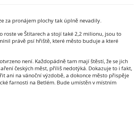
ze za pronájem plochy tak úplně nevadily.
o roste ve Štítarech a stojí také 2,2 milionu, jsou to
ínil právě psí hřiště, které město buduje a které
potvrzeno není. Každopádně tam mají štěstí, že se jich
ření českých měst, příliš nedotýká. Dokazuje to i fakt,
řit ani na vánoční výzdobě, a dokonce město přispěje
ické farnosti na Betlém. Bude umístěn v místním