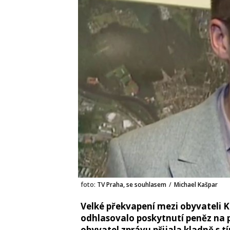
foto:
TV Praha, se souhlasem
/
Michael Kašpar
Velké překvapení mezi obyvateli K
odhlasovalo poskytnutí peněz na p
obyvatel zprávu přijala kladně s tí