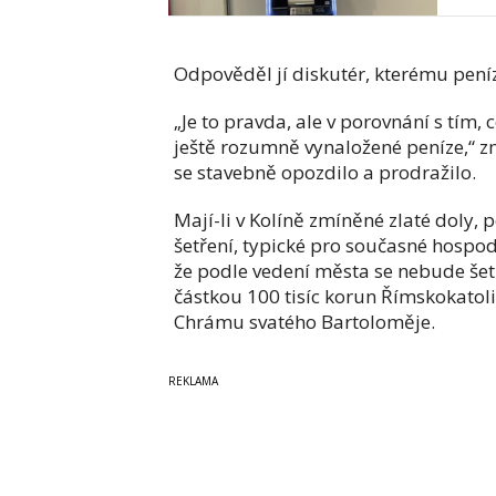
Odpověděl jí diskutér, kterému pení
„Je to pravda, ale v porovnání s tím, c
ještě rozumně vynaložené peníze,“ zm
se stavebně opozdilo a prodražilo.
Mají-li v Kolíně zmíněné zlaté doly, 
šetření, typické pro současné hospoda
že podle vedení města se nebude šet
částkou 100 tisíc korun Římskokatol
Chrámu svatého Bartoloměje.