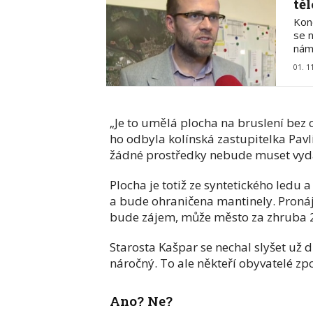
tě
Kon
se 
nám
01. 1
„Je to umělá plocha na bruslení bez 
ho odbyla kolínská zastupitelka Pavlí
žádné prostředky nebude muset vyd
Plocha je totiž ze syntetického ledu
a bude ohraničena mantinely. Pronáj
bude zájem, může město za zhruba 2
Starosta Kašpar se nechal slyšet už 
náročný. To ale někteří obyvatelé zp
Ano? Ne?