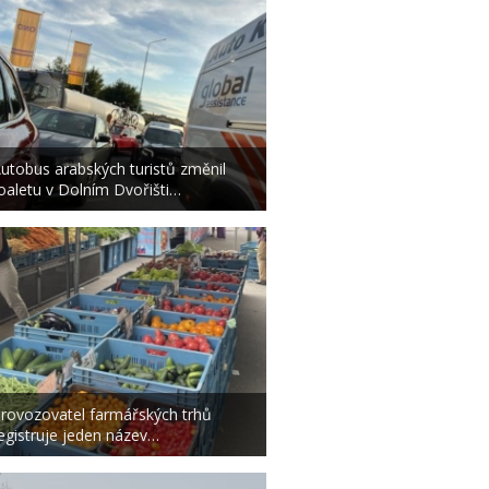
utobus arabských turistů změnil
oaletu v Dolním Dvořišti…
rovozovatel farmářských trhů
egistruje jeden název…