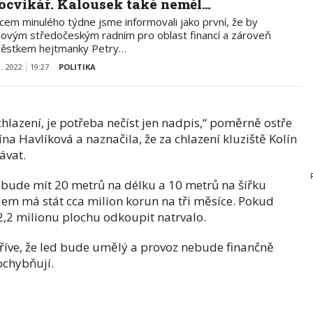
locvikář. Kalousek také neměl…
cem minulého týdne jsme informovali jako první, že by
novým středočeským radním pro oblast financí a zároveň
ěstkem hejtmanky Petry…
1. 2022
19:27
POLITIKA
chlazení, je potřeba nečíst jen nadpis,“ poměrně ostře
na Havlíková a naznačila, že za chlazení kluziště Kolín
ávat.
 a bude mít 20 metrů na délku a 10 metrů na šířku
em má stát cca milion korun na tři měsíce. Pokud
,2 milionu plochu odkoupit natrvalo.
dříve, že led bude umělý a provoz nebude finančně
ochybňují.