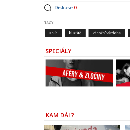
Diskuse
0
TAGY
Kolín
kluziště
vánoční výzdoba
SPECIÁLY
KAM DÁL?