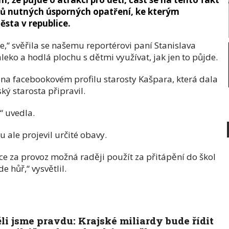
dů nutných úsporných opatření, ke kterým
ěsta v republice.
e,“ svěřila se našemu reportérovi paní Stanislava
aleko a hodlá plochu s dětmi využívat, jak jen to půjde.
na facebookovém profilu starosty Kašpara, která dala
ký starosta připravil.
“ uvedla.
 ale projevil určité obavy.
nce za provoz možná raději použít za přitápění do škol
 hůř,“ vysvětlil.
li jsme pravdu: Krajské miliardy bude řídit