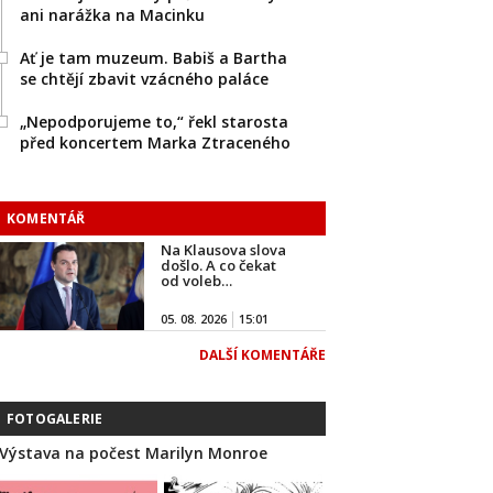
ani narážka na Macinku
Ať je tam muzeum. Babiš a Bartha
se chtějí zbavit vzácného paláce
„Nepodporujeme to,“ řekl starosta
před koncertem Marka Ztraceného
KOMENTÁŘ
Na Klausova slova
došlo. A co čekat
od voleb…
05. 08. 2026
15:01
DALŠÍ KOMENTÁŘE
FOTOGALERIE
Výstava na počest Marilyn Monroe