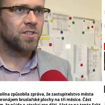
olína způsobila zpráva, že zastupitelstvo města
ronájem bruslařské plochy na tři měsíce. Část
m, že půjde o atrakci pro děti, část se na tento fakt