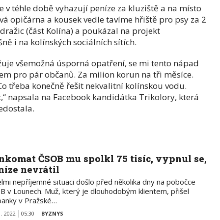
e v téhle době vyhazují peníze za kluziště a na místo
vá opičárna a kousek vedle tavíme hřiště pro psy za 2
dražic (část Kolína) a poukázal na projekt
ně i na kolínských sociálních sítích.
žuje všemožná úsporná opatření, se mi tento nápad
m pro pár občanů. Za milion korun na tři měsíce.
 Co třeba konečně řešit nekvalitní kolínskou vodu.
c,“ napsala na Facebook kandidátka Trikolory, která
edostala.
nkomat ČSOB mu spolkl 75 tisíc, vypnul se,
níze nevrátil
elmi nepříjemné situaci došlo před několika dny na pobočce
B v Lounech. Muž, který je dlouhodobým klientem, přišel
banky v Pražské…
1. 2022
05:30
BYZNYS