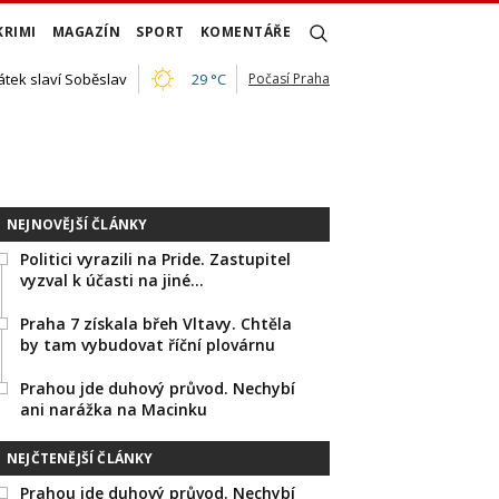
KRIMI
MAGAZÍN
SPORT
KOMENTÁŘE
átek slaví Soběslav
29 °C
Počasí Praha
NEJNOVĚJŠÍ ČLÁNKY
Politici vyrazili na Pride. Zastupitel
vyzval k účasti na jiné…
Praha 7 získala břeh Vltavy. Chtěla
by tam vybudovat říční plovárnu
Prahou jde duhový průvod. Nechybí
ani narážka na Macinku
NEJČTENĚJŠÍ ČLÁNKY
Prahou jde duhový průvod. Nechybí