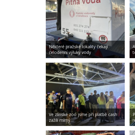
Některé pražské lokality čekají
A
celodenní výluky vody
t
Ve zlínské zoo jsme při platbě cash
P
zažili mírný…
r