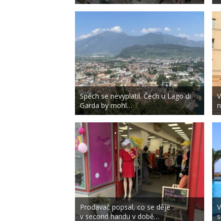
Spěch se nevyplatil. Čech u Lago di
V
Garda by mohl…
n
Prodavač popsal, co se děje
V
v second handu v době…
s