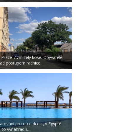
 Praze 7 zmizely koše. Obyvatelé
ad postupem radnice…
arování pro otce dcer: „V Egyptě
i to vynahradili…