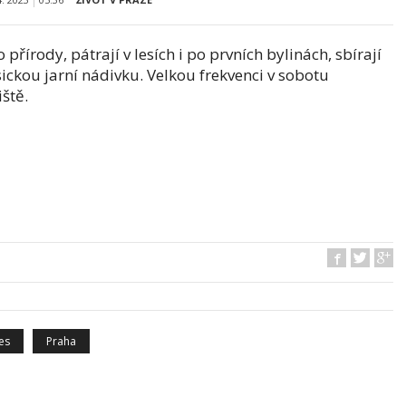
 přírody, pátrají v lesích i po prvních bylinách, sbírají
ckou jarní nádivku. Velkou frekvenci v sobotu
iště.
les
Praha