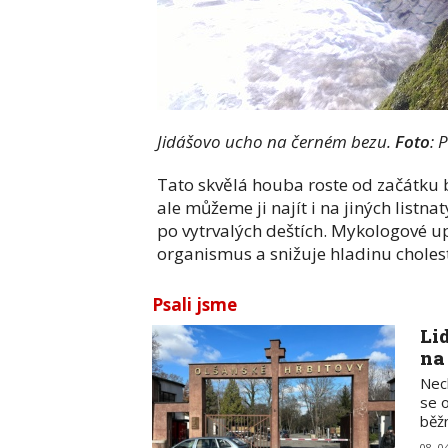
Jidášovo ucho na černém bezu.
Foto
: 
Tato skvělá houba roste od začátku 
ale můžeme ji najít i na jiných listn
po vytrvalých deštích. Mykologové upo
organismus a snižuje hladinu cholest
Psali jsme
Li
na
Nech
se 
běž
08. 0