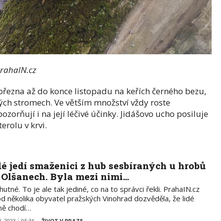
PrahaIN.cz
března až do konce listopadu na keřích černého bezu,
atých stromech. Ve větším množství vždy roste
zorňují i na její léčivé účinky. Jidášovo ucho posiluje
erolu v krvi.
dé jedí smaženici z hub sesbíraných u hrobů
 Olšanech. Byla mezi nimi…
utné. To je ale tak jediné, co na to správci řekli. PrahaIN.cz
od několika obyvatel pražských Vinohrad dozvěděla, že lidé
ně chodí…
4. 2023
05:36
ŽIVOT V PRAZE