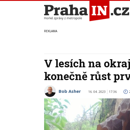
V lesích na okra
konečně růst pr
Bob Asher
16. 04. 2023
17:36