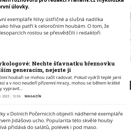
rvní úlovky.
vní exempláře hlívy ústřičné a slušná nadílka
jako hlíva patří k celoročním houbám. O tom, že
esoparcích rostou se přesvědčili i redaktoři
kologové: Nechte šťavnatku březnovku
lším generacím, nejezte ji
nní houbaři se mohou začít radovat. Pokud vydrží teplé jarní
así a v noci neudeří přízemní mrazy, mohou se během krátké
y vypravit…
3. 2023
12:06
MAGAZÍN
ky v Dolních Počernicích objevili nádherné exempláře
zvem Jidášovo ucho. Popularita této skvělé houby
žívá přidává do salátů, polévek i pod maso.