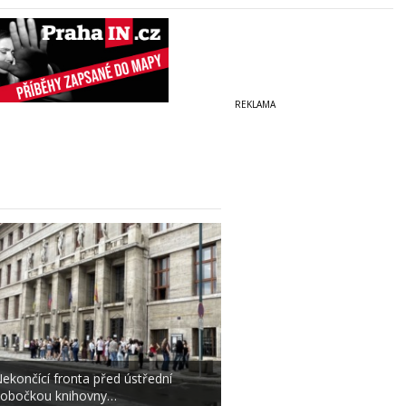
ekončící fronta před ústřední
obočkou knihovny…