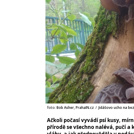
foto:
Bob Asher, PrahaIN.cz
/
Jidášovo ucho na be
Ačkoli počasí vyvádí psí kusy, mír
přírodě se všechno nalévá, pučí a 
vláhy, a jak předpověděla v nedá