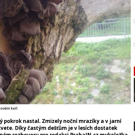
zovém keři
ný pokrok nastal. Zmizely noční mrazíky a v jarní
kvete. Díky častým dešťům je v lesích dostatek
vném rozhovoru pro redakci PrahaIN.cz mykoložka