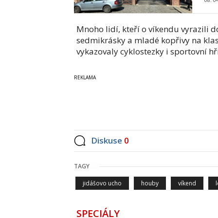
Mnoho lidí, kteří o víkendu vyrazili do
sedmikrásky a mladé kopřivy na klasi
vykazovaly cyklostezky i sportovní hř
Diskuse
0
TAGY
jidášovo ucho
houby
víkend
SPECIÁLY