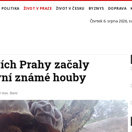
POLITIKA
ŽIVOT V PRAZE
ŽIVOT V ČESKU
BYZNYS
DOPRAVA
Čtvrtek 6. srpna 2026, s
jích Prahy začaly
vní známé houby
2 min. čtení