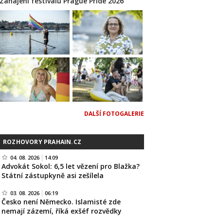
Zahájení festivalu Prague Pride 2026
DALŠÍ FOTOGALERIE
ROZHOVORY PRAHAIN.CZ
04. 08. 2026
14:09
Advokát Sokol: 6,5 let vězení pro Blažka?
Státní zástupkyně asi zešílela
03. 08. 2026
06:19
Česko není Německo. Islamisté zde
nemají zázemí, říká exšéf rozvědky