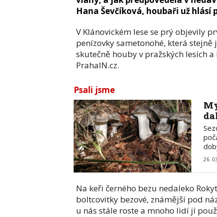
Hana Ševčíková, houbaři už hlásí p
V Klánovickém lese se prý objevily pr
penízovky sametonohé, která stejně 
skutečně houby v pražských lesích a l
PrahaIN.cz.
Psali jsme
My
da
Sezó
poč
dob
26. 0
Na keři černého bezu nedaleko Rokyt
boltcovitky bezové, známější pod ná
u nás stále roste a mnoho lidí jí pou