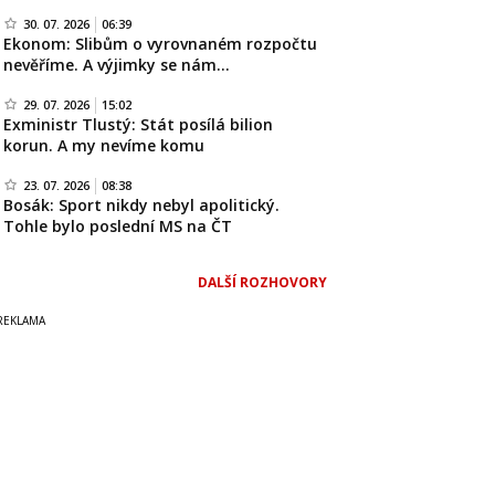
30. 07. 2026
06:39
Ekonom: Slibům o vyrovnaném rozpočtu
nevěříme. A výjimky se nám…
29. 07. 2026
15:02
Exministr Tlustý: Stát posílá bilion
korun. A my nevíme komu
23. 07. 2026
08:38
Bosák: Sport nikdy nebyl apolitický.
Tohle bylo poslední MS na ČT
DALŠÍ ROZHOVORY