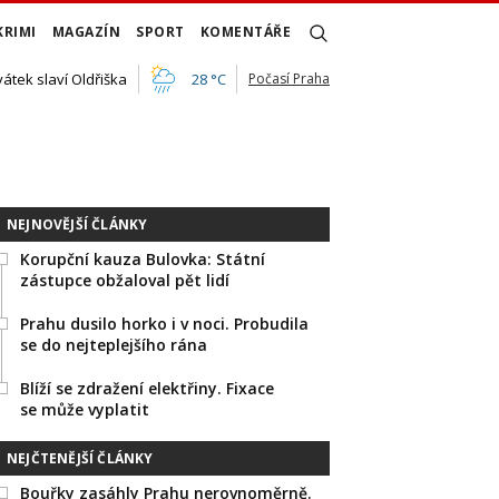
KRIMI
MAGAZÍN
SPORT
KOMENTÁŘE
vátek slaví Oldřiška
28 °C
Počasí Praha
NEJNOVĚJŠÍ ČLÁNKY
Korupční kauza Bulovka: Státní
zástupce obžaloval pět lidí
Prahu dusilo horko i v noci. Probudila
se do nejteplejšího rána
Blíží se zdražení elektřiny. Fixace
se může vyplatit
NEJČTENĚJŠÍ ČLÁNKY
Bouřky zasáhly Prahu nerovnoměrně.