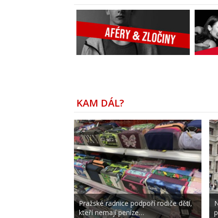
KAM DÁL?
Pražské radnice podpoří rodiče dětí,
N
kteří nemají peníze…
p