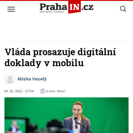
Vláda prosazuje digitální
doklady v mobilu
Misha Veselý
09. 02. 2022
07:04
2 min. čtení