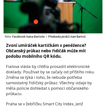
foto:
Facebook Ivana Bartoše
/
Předseda pirátů Ivan Bartoš
Zvoní umíráček kartičkám v peněžence?
Občanský průkaz nebo řidičák může mít
podobu mobilního QR kódu.
Fialova vláda by chtěla prosadit elektronické
doklady. Používat by se začaly od příštího roku.
Změna se týká i toho, že nebude potřeba
samostatný řidičský průkaz. Všechny údaje by
měla policie dohledat s pomocí občanského
průkazu.
Praha se v žebříčku Smart City Index, jenž