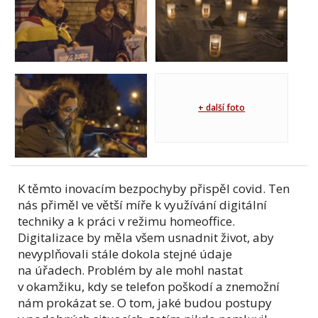
+ další foto
K těmto inovacím bezpochyby přispěl covid. Ten
nás přiměl ve větší míře k využívání digitální
techniky a k práci v režimu homeoffice.
Digitalizace by měla všem usnadnit život, aby
nevyplňovali stále dokola stejné údaje
na úřadech. Problém by ale mohl nastat
v okamžiku, kdy se telefon poškodí a znemožní
nám prokázat se. O tom, jaké budou postupy