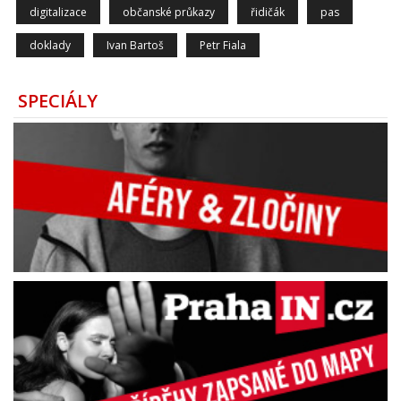
digitalizace
občanské průkazy
řidičák
pas
doklady
Ivan Bartoš
Petr Fiala
SPECIÁLY