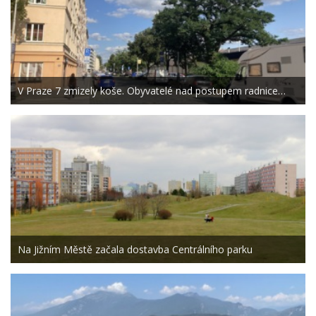
V Praze 7 zmizely koše. Obyvatelé nad postupem radnice…
Na Jižním Městě začala dostavba Centrálního parku