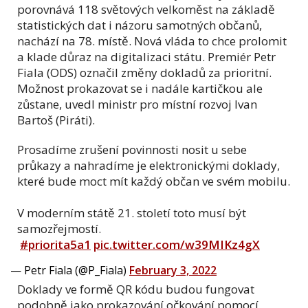
porovnává 118 světových velkoměst na základě
statistických dat i názoru samotných občanů,
nachází na 78. místě. Nová vláda to chce prolomit
a klade důraz na digitalizaci státu. Premiér Petr
Fiala (ODS) označil změny dokladů za prioritní.
Možnost prokazovat se i nadále kartičkou ale
zůstane, uvedl ministr pro místní rozvoj Ivan
Bartoš (Piráti).
Prosadíme zrušení povinnosti nosit u sebe
průkazy a nahradíme je elektronickými doklady,
které bude moct mít každý občan ve svém mobilu.
V moderním státě 21. století toto musí být
samozřejmostí.
#priorita5a1
pic.twitter.com/w39MIKz4gX
— Petr Fiala (@P_Fiala)
February 3, 2022
Doklady ve formě QR kódu budou fungovat
podobně jako prokazování očkování pomocí