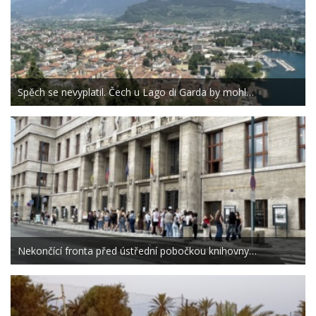
Spěch se nevyplatil. Čech u Lago di Garda by mohl…
Nekončící fronta před ústřední pobočkou knihovny…