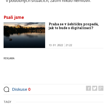
v podobných situacích, zatím nikdo nemluvil.
Psali jsme
Praha se v žebříčku propadá,
jak to bude s digitalizací?
13. 01. 2022
21:22
Diskuse
0
TAGY