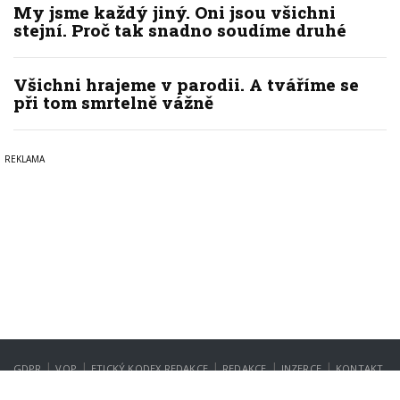
My jsme každý jiný. Oni jsou všichni
stejní. Proč tak snadno soudíme druhé
Všichni hrajeme v parodii. A tváříme se
při tom smrtelně vážně
|
|
|
|
|
GDPR
VOP
ETICKÝ KODEX REDAKCE
REDAKCE
INZERCE
KONTAKT
NASTAVENÍ SOUKROMÍ