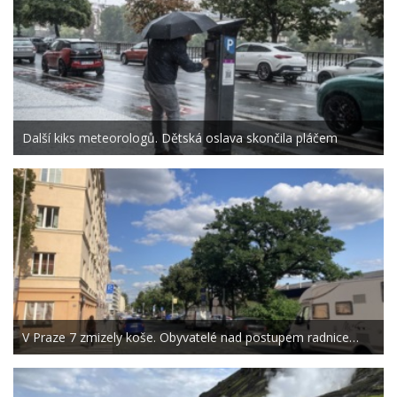
Další kiks meteorologů. Dětská oslava skončila pláčem
V Praze 7 zmizely koše. Obyvatelé nad postupem radnice…