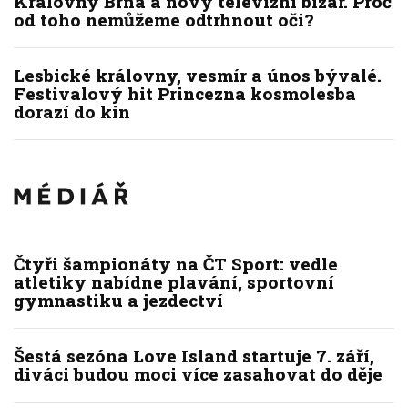
Královny Brna a nový televizní bizár. Proč
od toho nemůžeme odtrhnout oči?
Lesbické královny, vesmír a únos bývalé.
Festivalový hit Princezna kosmolesba
dorazí do kin
Čtyři šampionáty na ČT Sport: vedle
atletiky nabídne plavání, sportovní
gymnastiku a jezdectví
Šestá sezóna Love Island startuje 7. září,
diváci budou moci více zasahovat do děje