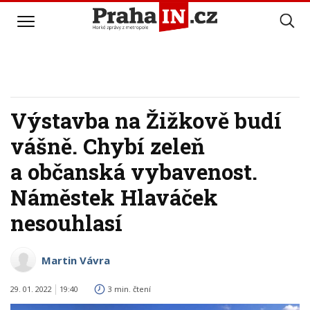
Výstavba na Žižkově budí
vášně. Chybí zeleň
a občanská vybavenost.
Náměstek Hlaváček
nesouhlasí
Martin Vávra
29. 01. 2022
19:40
3 min. čtení