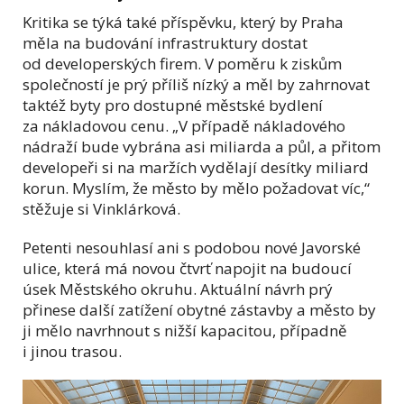
Kritika se týká také příspěvku, který by Praha
měla na budování infrastruktury dostat
od developerských firem. V poměru k ziskům
společností je prý příliš nízký a měl by zahrnovat
taktéž byty pro dostupné městské bydlení
za nákladovou cenu. „V případě nákladového
nádraží bude vybrána asi miliarda a půl, a přitom
developeři si na maržích vydělají desítky miliard
korun. Myslím, že město by mělo požadovat víc,“
stěžuje si Vinklárková.
Petenti nesouhlasí ani s podobou nové Javorské
ulice, která má novou čtvrť napojit na budoucí
úsek Městského okruhu. Aktuální návrh prý
přinese další zatížení obytné zástavby a město by
ji mělo navrhnout s nižší kapacitou, případně
i jinou trasou.