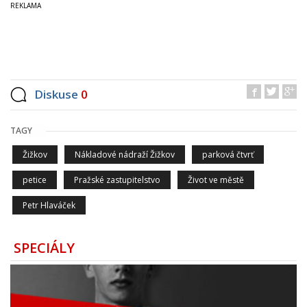
Diskuse
0
TAGY
Žižkov
Nákladové nádraží Žižkov
parková čtvrť
petice
Pražské zastupitelstvo
Život ve městě
Petr Hlaváček
SPECIÁLY