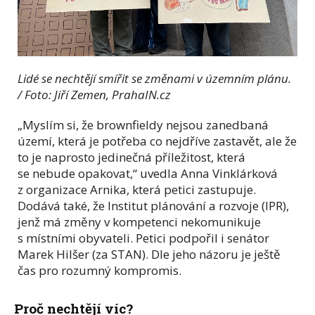
Lidé se nechtějí smířit se změnami v územním plánu.
/ Foto: Jiří Zemen, PrahaIN.cz
„Myslím si, že brownfieldy nejsou zanedbaná
území, která je potřeba co nejdříve zastavět, ale že
to je naprosto jedinečná příležitost, která
se nebude opakovat,“ uvedla Anna Vinklárková
z organizace Arnika, která petici zastupuje.
Dodává také, že Institut plánování a rozvoje (IPR),
jenž má změny v kompetenci nekomunikuje
s místními obyvateli. Petici podpořil i senátor
Marek Hilšer (za STAN). Dle jeho názoru je ještě
čas pro rozumný kompromis.
Proč nechtějí víc?