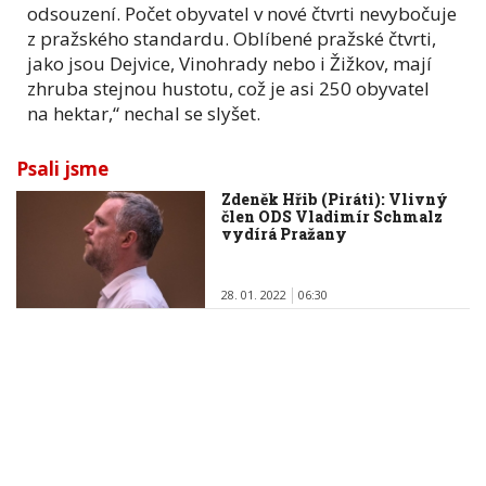
odsouzení. Počet obyvatel v nové čtvrti nevybočuje
z pražského standardu. Oblíbené pražské čtvrti,
jako jsou Dejvice, Vinohrady nebo i Žižkov, mají
zhruba stejnou hustotu, což je asi 250 obyvatel
na hektar,“ nechal se slyšet.
Psali jsme
Zdeněk Hřib (Piráti): Vlivný
člen ODS Vladimír Schmalz
vydírá Pražany
28. 01. 2022
06:30