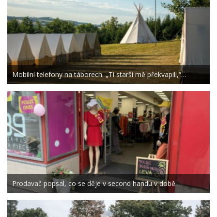
Mobilní telefony na táborech. „Ti starší mě překvapili,“…
Prodavač popsal, co se děje v second handu v době…