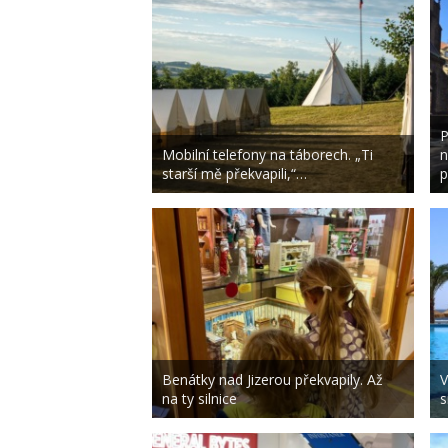
P
Mobilní telefony na táborech. „Ti
n
starší mě překvapili,“…
p
Benátky nad Jizerou překvapily. Až
V
na ty silnice
s