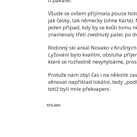
o pakatel.
Všude se ovšem přijímala pouze hotov
jak česky, tak německy (ohne Karte)
jeden případ, kdy by se kvůli tomu ně
znamenaly třetí zvednutý palec po d
Rodinný ski areál Novako v Krušných 
Lyžování bylo kvalitní, obsluha příj
které se rozhodně nevyhýbáme, prost
Protože nám zbyl čas i na několik za
věnovat například lokální, tedy „po
totiž byli mile překvapeni.