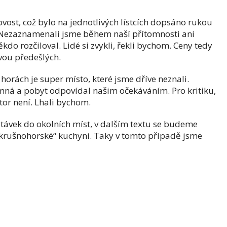
ost, což bylo na jednotlivých lístcích dopsáno rukou
. Nezaznamenali jsme během naší přítomnosti ani
kdo rozčiloval. Lidé si zvykli, řekli bychom. Ceny tedy
vou předešlých.
horách je super místo, které jsme dříve neznali.
emná a pobyt odpovídal našim očekáváním. Pro kritiku,
or není. Lhali bychom.
stávek do okolních míst, v dalším textu se budeme
dkrušnohorské“ kuchyni. Taky v tomto případě jsme