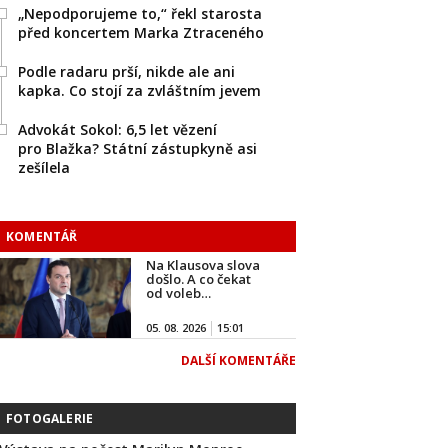
„Nepodporujeme to,“ řekl starosta
před koncertem Marka Ztraceného
Podle radaru prší, nikde ale ani
kapka. Co stojí za zvláštním jevem
Advokát Sokol: 6,5 let vězení
pro Blažka? Státní zástupkyně asi
zešílela
KOMENTÁŘ
Na Klausova slova
došlo. A co čekat
od voleb…
05. 08. 2026
15:01
DALŠÍ KOMENTÁŘE
FOTOGALERIE