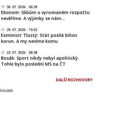
30. 07. 2026
06:39
Ekonom: Slibům o vyrovnaném rozpočtu
nevěříme. A výjimky se nám…
29. 07. 2026
15:02
Exministr Tlustý: Stát posílá bilion
korun. A my nevíme komu
23. 07. 2026
08:38
Bosák: Sport nikdy nebyl apolitický.
Tohle bylo poslední MS na ČT
DALŠÍ ROZHOVORY