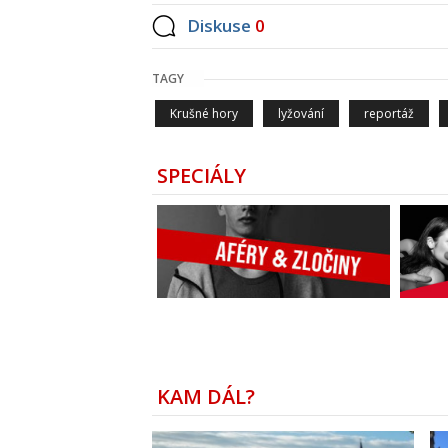
Diskuse
0
TAGY
Krušné hory
lyžování
reportáž
SPECIÁLY
KAM DÁL?