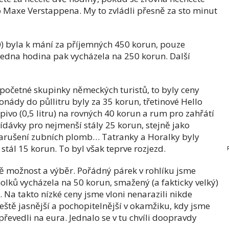
 Maxe Verstappena. My to zvládli přesně za sto minut
) byla k mání za příjemných 450 korun, pouze
 Jedna hodina pak vycházela na 250 korun. Další
i početné skupinky německých turistů, to byly ceny
monády do půllitru byly za 35 korun, třetinové Hello
pivo (0,5 litru) na rovných 40 korun a rum pro zahřátí
dávky pro nejmenší stály 25 korun, stejně jako
o narušení zubních plomb… Tatranky a Horalky byly
tál 15 korun. To byl však teprve rozjezd.
itě možnost a výběr. Pořádný párek v rohlíku jsme
nolků vycházela na 50 korun, smažený (a fakticky velký)
 Na takto nízké ceny jsme vloni nenarazili nikde
ště jasnější a pochopitelnější v okamžiku, kdy jsme
převedli na eura. Jednalo se v tu chvíli doopravdy