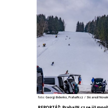
foto:
Georgi Bidenko, PrahaIN.cz
/
Ski areál Nova
REPORTÁŽ: PrahaIN.cz se již mno