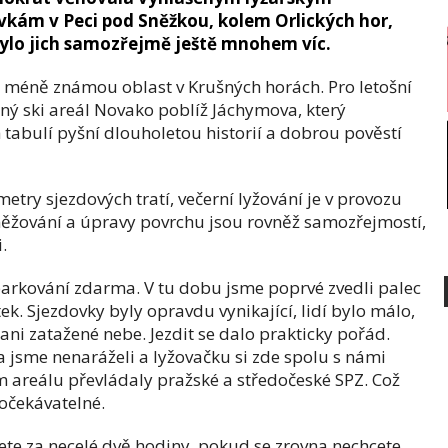
vkám v Peci pod Sněžkou, kolem Orlických hor,
ylo jich samozřejmě ještě mnohem víc.
a méně známou oblast v Krušných horách. Pro letošní
nný ski areál Novako poblíž Jáchymova, který
tabulí pyšní dlouholetou historií a dobrou pověstí
etry sjezdových tratí, večerní lyžování je v provozu
něžování a úpravy povrchu jsou rovněž samozřejmostí,
.
 parkování zdarma. V tu dobu jsme poprvé zvedli palec
k. Sjezdovky byly opravdu vynikající, lidí bylo málo,
ani zatažené nebe. Jezdit se dalo prakticky pořád.
 jsme nenaráželi a lyžovačku si zde spolu s námi
m areálu převládaly pražské a středočeské SPZ. Což
 očekávatelné.
ete za necelé dvě hodiny, pokud se zrovna nechcete