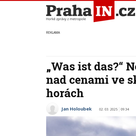
„Was ist das?“ 
nad cenami ve s
horách
Jan Holoubek
02. 03. 2025
09:34