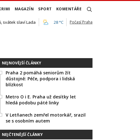
KRIMI
MAGAZÍN
SPORT
KOMENTÁŘE
, svátek slaví Lada
28 °C
Počasí Praha
NEJNOVĚJŠÍ ČLÁNKY
Praha 2 pomáhá seniorům žít
důstojně: Péče, podpora i lidská
blízkost
Metro O i E. Praha už desítky let
hledá podobu páté linky
V Letňanech zemřel motorkář, srazil
se s osobním autem
NEJČTENĚJŠÍ ČLÁNKY