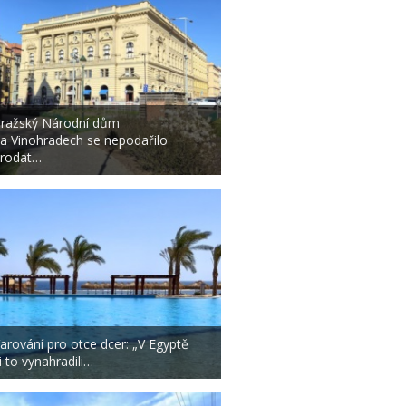
ražský Národní dům
a Vinohradech se nepodařilo
rodat…
arování pro otce dcer: „V Egyptě
i to vynahradili…