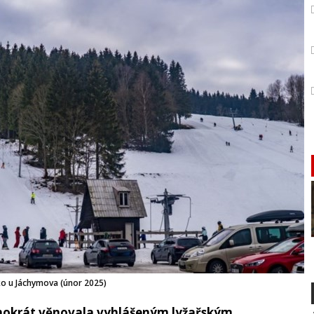
ko u Jáchymova (únor 2025)
hokrát věnovala vyhlášeným lyžařským