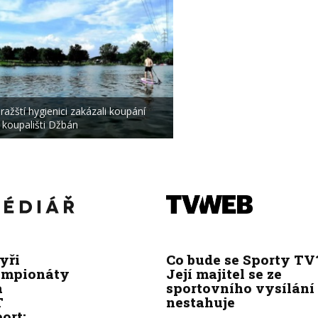
ražští hygienici zakázali koupání
 koupališti Džbán
yři
Co bude se Sporty TV
ampionáty
Její majitel se ze
a
sportovního vysílání
T
nestahuje
ort: