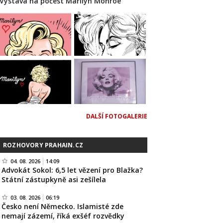
Výstava na počest Marilyn Monroe
DALŠÍ FOTOGALERIE
ROZHOVORY PRAHAIN.CZ
04. 08. 2026
14:09
Advokát Sokol: 6,5 let vězení pro Blažka?
Státní zástupkyně asi zešílela
03. 08. 2026
06:19
Česko není Německo. Islamisté zde
nemají zázemí, říká exšéf rozvědky