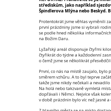
střediskům, jako například sjezdo
Špindlerova Mlýna nebo Beskyd. B
Protentokrát jsme věhlas vyměnili z
první prázdniny jsme si vybrali rodi
se podle hned několika informačních 
na Božím Daru.
Lyžařský areál disponuje čtyřmi kilom
čtyřikrát do týdne a každodenní zas
o čemž jsme se několikrát přesvědčili
První, co nás na místě zaujalo, bylo
směrem vzhůru. A to byl teprve začáte
takže jsme nikdy nečekali a nevadilo 
Na holá nebo takzvaně vymletá místa
dopřávali i Němci. Nejvíce však kole
v době prázdnin bylo víc než jasné a
Z hlavního města se na místo dostan