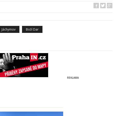
Jáchymov
Boží Dar