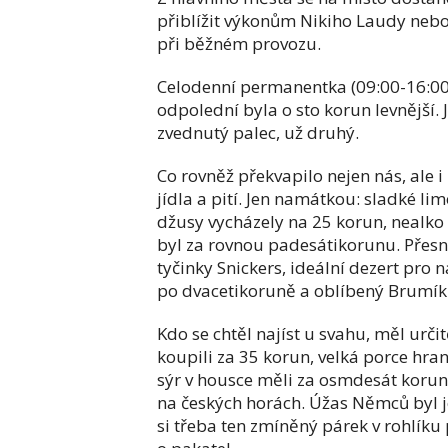
přiblížit výkonům Nikiho Laudy nebo
při běžném provozu.
Celodenní permanentka (09:00-16:00
odpolední byla o sto korun levnější.
zvednutý palec, už druhý.
Co rovněž překvapilo nejen nás, ale 
jídla a pití. Jen namátkou: sladké li
džusy vycházely na 25 korun, nealko 
byl za rovnou padesátikorunu. Přesní
tyčinky Snickers, ideální dezert pr
po dvacetikoruně a oblíbený Brumík s
Kdo se chtěl najíst u svahu, měl urč
koupili za 35 korun, velká porce hra
sýr v housce měli za osmdesát korun.
na českých horách. Úžas Němců byl je
si třeba ten zmíněný párek v rohlíku 