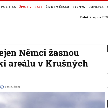
POLITIKA
ŽIVOT V PRAZE
ŽIVOT V ČESKU
BYZNYS
DOPRAVA
Pátek 7. srpna 2026
Nejen Němci žasnou
ki areálu v Krušných
3 min. čtení