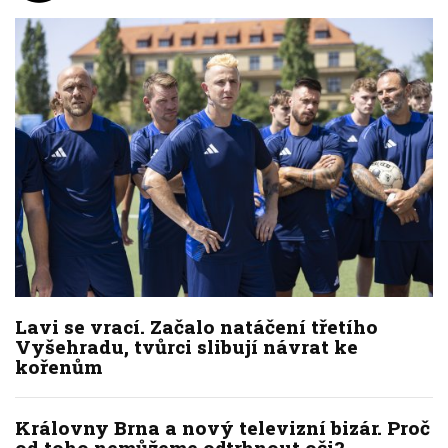
Lavi se vrací. Začalo natáčení třetího
Vyšehradu, tvůrci slibují návrat ke
kořenům
Královny Brna a nový televizní bizár. Proč
od toho nemůžeme odtrhnout oči?