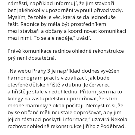
náměstí, například informují, že jim stavbaři
bez jakéhokoliv upozornění vypnuli přívod vody.
Myslím, že tohle je věc, která se dá jednoduše
řešit. Radnice by měla být prostředníkem
mezi stavbaři a občany a koordinovat komunikaci
mezi nimi. To se ale neděje,“ uvádí.
Právě komunikace radnice ohledně rekonstrukce
prý není dostatečná.
„Na webu Prahy 3 je například dodnes vyvěšen
harmonogram prací s vizualizací, jak bude
otevřené dětské hřiště v dubnu. Je červenec
a hřiště je stále v nedohlednu. Přitom jsem na to
kolegy na zastupitelstvu upozorňoval, že s tím
mnohé maminky z okolí počítají. Nemyslím si, že
by se občané měli neustále doprošovat, aby jim
jejich zástupci poskytli informace,“ uzavírá Nekola
rozhovor ohledně rekonstrukce Jiřího z Poděbrad.