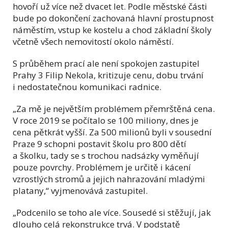
hovoří už více než dvacet let. Podle městské části
bude po dokončení zachovaná hlavní prostupnost
náměstím, vstup ke kostelu a chod základní školy
včetně všech nemovitostí okolo náměstí.
S průběhem prací ale není spokojen zastupitel
Prahy 3 Filip Nekola, kritizuje cenu, dobu trvání
i nedostatečnou komunikaci radnice.
„Za mě je největším problémem přemrštěná cena.
V roce 2019 se počítalo se 100 miliony, dnes je
cena pětkrát vyšší. Za 500 milionů byli v sousední
Praze 9 schopni postavit školu pro 800 dětí
a školku, tady se s trochou nadsázky vyměňují
pouze povrchy. Problémem je určitě i kácení
vzrostlých stromů a jejich nahrazování mladými
platany,“ vyjmenovává zastupitel.
„Podcenilo se toho ale více. Sousedé si stěžují, jak
dlouho celá rekonstrukce trvá. V podstatě