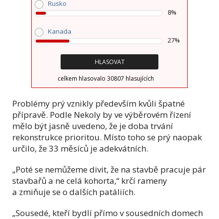
Rusko
8%
Kanada
27%
celkem hlasovalo 30807 hlasujících
Problémy prý vznikly především kvůli špatné
přípravě. Podle Nekoly by ve výběrovém řízení
mělo být jasně uvedeno, že je doba trvání
rekonstrukce prioritou. Místo toho se prý naopak
určilo, že 33 měsíců je adekvátních.
„Poté se nemůžeme divit, že na stavbě pracuje pár
stavbařů a ne celá kohorta,“ krčí rameny
a zmiňuje se o dalších patáliích.
„Sousedé, kteří bydlí přímo v sousedních domech