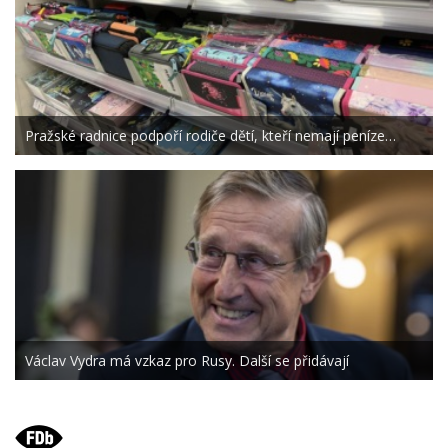
Pražské radnice podpoří rodiče dětí, kteří nemají peníze…
Václav Vydra má vzkaz pro Rusy. Další se přidávají