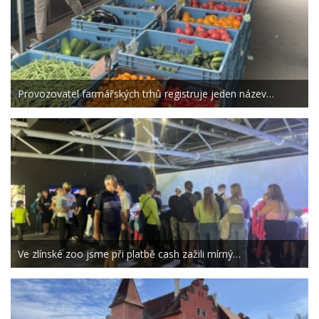
Provozovatel farmářských trhů registruje jeden název…
Ve zlínské zoo jsme při platbě cash zažili mírný…