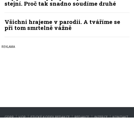
stejní. Proč tak snadno soudíme druhé
Všichni hrajeme v parodii. A tváříme se
při tom smrtelně vážně
|
|
|
|
|
GDPR
VOP
ETICKÝ KODEX REDAKCE
REDAKCE
INZERCE
KONTAKT
NASTAVENÍ SOUKROMÍ
Copyright © 2022-2026
PrahaIN.cz