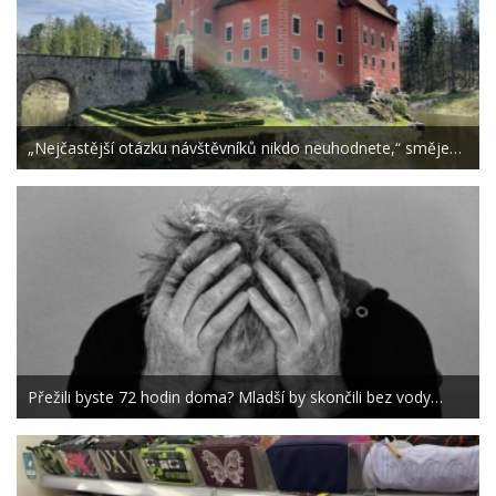
„Nejčastější otázku návštěvníků nikdo neuhodnete,“ směje…
Přežili byste 72 hodin doma? Mladší by skončili bez vody…