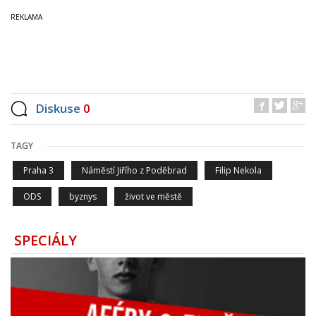
Diskuse
0
TAGY
Praha 3
Náměstí Jiřího z Poděbrad
Filip Nekola
ODS
byznys
život ve městě
SPECIÁLY