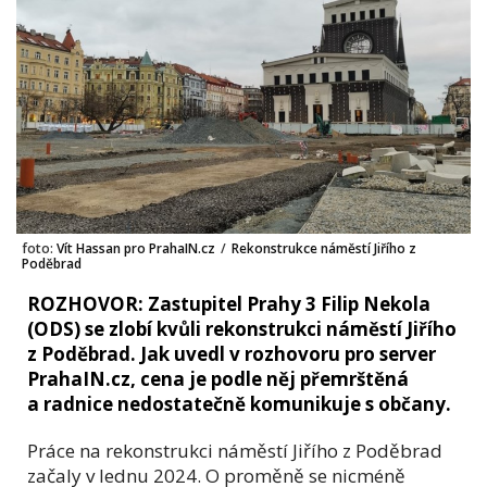
foto:
Vít Hassan pro PrahaIN.cz
/
Rekonstrukce náměstí Jiřího z
Poděbrad
ROZHOVOR: Zastupitel Prahy 3 Filip Nekola
(ODS) se zlobí kvůli rekonstrukci náměstí Jiřího
z Poděbrad. Jak uvedl v rozhovoru pro server
PrahaIN.cz, cena je podle něj přemrštěná
a radnice nedostatečně komunikuje s občany.
Práce na rekonstrukci náměstí Jiřího z Poděbrad
začaly v lednu 2024. O proměně se nicméně