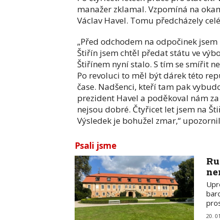
manažer zklamal. Vzpomíná na okamž
Václav Havel. Tomu předcházely celé
„Před odchodem na odpočinek jsem po
Štiřín jsem chtěl předat státu ve výb
Štiřínem nyní stalo. S tím se smířit 
Po revoluci to měl být dárek této rep
čase. Nadšenci, kteří tam pak vybudov
prezident Havel a poděkoval nám za 
nejsou dobré. Čtyřicet let jsem na Šti
Výsledek je bohužel zmar,“ upozornil
Psali jsme
Ru
ne
Upr
baro
pro
20. 0