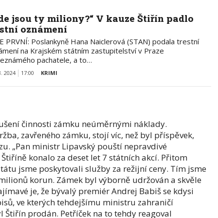
de jsou ty miliony?“ V kauze Štiřín padlo
estní oznámení
E PRVNÍ: Poslankyně Hana Naiclerová (STAN) podala trestní
ámení na Krajském státním zastupitelství v Praze
neznámého pachatele, a to…
8. 2024
17:00
KRIMI
zrušení činnosti zámku neúměrnými náklady.
ba, zavřeného zámku, stojí víc, než byl příspěvek,
ozu. „Pan ministr Lipavský pouští nepravdivé
Štiříně konalo za deset let 7 státních akcí. Přitom
tátu jsme poskytovali služby za režijní ceny. Tím jsme
75 milionů korun. Zámek byl výborně udržován a skvěle
Zajímavé je, že bývalý premiér Andrej Babiš se kdysi
pisů, ve kterých tehdejšímu ministru zahraničí
byl Štiřín prodán. Petříček na to tehdy reagoval