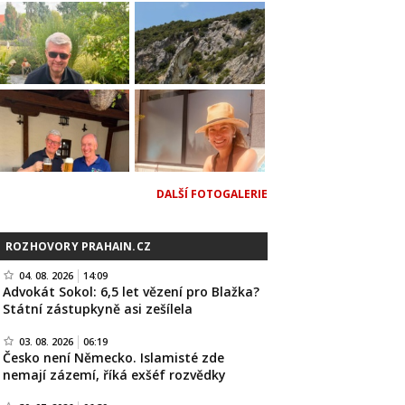
DALŠÍ FOTOGALERIE
ROZHOVORY PRAHAIN.CZ
04. 08. 2026
14:09
Advokát Sokol: 6,5 let vězení pro Blažka?
Státní zástupkyně asi zešílela
03. 08. 2026
06:19
Česko není Německo. Islamisté zde
nemají zázemí, říká exšéf rozvědky