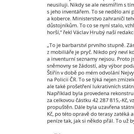
neusiluji. Nikdy se ale nesmířím s t
s jeho inventářem. To se nedělo ani p
a koberce. Ministerstvo zahraničí t
důstojníkům. To co se nyní stalo, vz
horší,“ řekl Václav Hrubý naší redakci
„To je barbarství prvního stupně. Zá
z mobiliáře je pryč. Nikdo prý neví k
a inventurní seznamy nejsou. Proto j
sněmovny se žádostí, aby výbor poda
Štiřín v době po mém odvolání Nejv
na Policii ČR. To se týká nejen zmize
ale také prošetření lukrativních stá
Například byla provedena rekonstru
za celkovou částku 42 287 815,-Kč, v
propuštěn. Dále byla uzavřena státní
Kč, po této opravě do terasy zatéká a 
peníze tak, jak si někdo přál. To už by