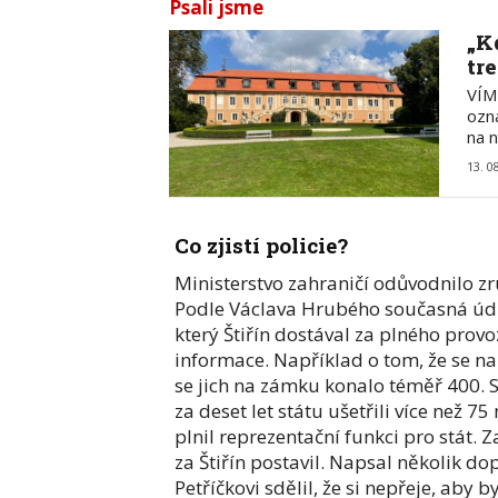
Psali jsme
„K
tr
VÍM
ozn
na 
13. 0
Co zjistí policie?
Ministerstvo zahraničí odůvodnilo 
Podle Václava Hrubého současná údrž
který Štiřín dostával za plného prov
informace. Například o tom, že se na 
se jich na zámku konalo téměř 400. S
za deset let státu ušetřili více než 
plnil reprezentační funkci pro stát. 
za Štiřín postavil. Napsal několik do
Petříčkovi sdělil, že si nepřeje, aby 