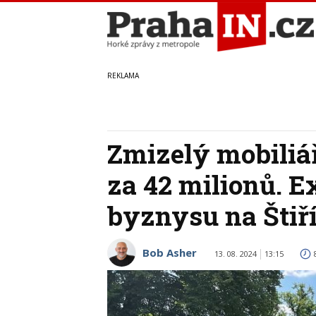
Zmizelý mobiliá
za 42 milionů. E
byznysu na Štiř
Bob Asher
13. 08. 2024
13:15