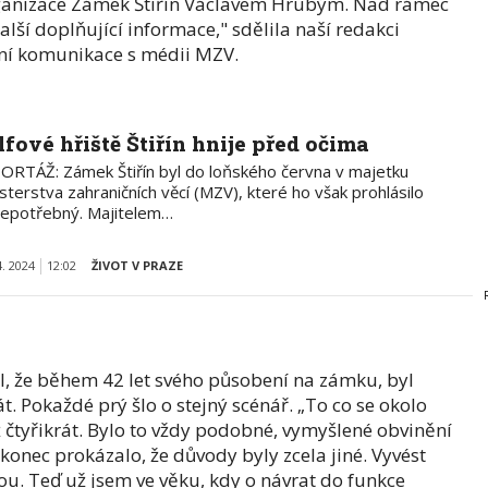
rganizace Zámek Štiřín Václavem Hrubým. Nad rámec
ší doplňující informace," sdělila naší redakci
ní komunikace s médii MZV.
lfové hřiště Štiřín hnije před očima
ORTÁŽ: Zámek Štiřín byl do loňského června v majetku
sterstva zahraničních věcí (MZV), které ho však prohlásilo
nepotřebný. Majitelem…
4. 2024
12:02
ŽIVOT V PRAZE
ěl, že během 42 let svého působení na zámku, byl
t. Pokaždé prý šlo o stejný scénář. „To co se okolo
ž čtyřikrát. Bylo to vždy podobné, vymyšlené obvinění
onec prokázalo, že důvody byly zcela jiné. Vyvést
ou. Teď už jsem ve věku, kdy o návrat do funkce