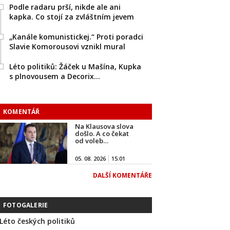
Podle radaru prší, nikde ale ani
kapka. Co stojí za zvláštním jevem
„Kanále komunistickej.“ Proti poradci
Slavie Komorousovi vznikl mural
Léto politiků: Žáček u Mašína, Kupka
s plnovousem a Decorix…
KOMENTÁŘ
Na Klausova slova
došlo. A co čekat
od voleb…
05. 08. 2026
15:01
DALŠÍ KOMENTÁŘE
FOTOGALERIE
Léto českých politiků