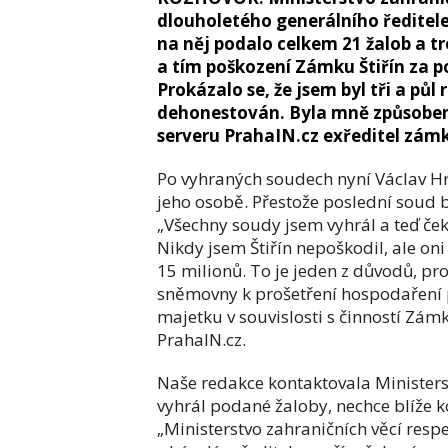
dlouholetého generálního ředitele
na něj podalo celkem 21 žalob a 
a tím poškození Zámku Štiřín za p
Prokázalo se, že jsem byl tři a p
dehonestován. Byla mně způsobena 
serveru PrahaIN.cz exředitel zámk
Po vyhraných soudech nyní Václav Hru
jeho osobě. Přestože poslední soud b
„Všechny soudy jsem vyhrál a teď ček
Nikdy jsem Štiřín nepoškodil, ale oni 
15 milionů. To je jeden z důvodů, p
sněmovny k prošetření hospodaření p
majetku v souvislosti s činností Zám
PrahaIN.cz.
Naše redakce kontaktovala Ministerst
vyhrál podané žaloby, nechce blíže 
„Ministerstvo zahraničních věcí res