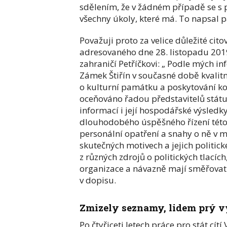
sdělením, že v žádném případě se s p
všechny úkoly, které má. To napsal p
Považuji proto za velice důležité ci
adresovaného dne 28. listopadu 201
zahraničí Petříčkovi: „ Podle mých i
Zámek Štiřín v současné době kvalitn
o kulturní památku a poskytování kon
oceňováno řadou představitelů státu 
informací i její hospodářské výsledk
dlouhodobého úspěšného řízení této
personální opatření a snahy o ně v m
skutečných motivech a jejich politi
z různých zdrojů o politických tlacíc
organizace a návazně mají směřovat
v dopisu.
Zmizely seznamy, lidem prý v
Po čtyřiceti letech práce pro stát cí