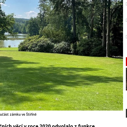
oučást zámku ve Štiříně
ích věcí v roce 2020 odvolalo z funkce