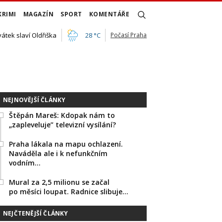
KRIMI
MAGAZÍN
SPORT
KOMENTÁŘE
vátek slaví Oldřiška
28 °C
Počasí Praha
NEJNOVĚJŠÍ ČLÁNKY
Štěpán Mareš: Kdopak nám to
„zapleveluje” televizní vysílání?
Praha lákala na mapu ochlazení.
Naváděla ale i k nefunkčním
vodním…
Mural za 2,5 milionu se začal
po měsíci loupat. Radnice slibuje…
NEJČTENĚJŠÍ ČLÁNKY