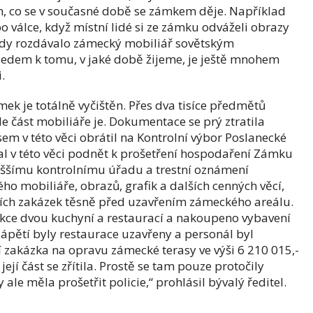
ím, co se v současné době se zámkem děje. Například
o válce, když místní lidé si ze zámku odváželi obrazy
ehdy rozdávalo zámecký mobiliář sovětským
hledem k tomu, v jaké době žijeme, je ještě mnohem
.
mek je totálně vyčištěn. Přes dva tisíce předmětů
de část mobiliáře je. Dokumentace se prý ztratila
sem v této věci obrátil na Kontrolní výbor Poslanecké
l v této věci podnět k prošetření hospodaření Zámku
yššímu kontrolnímu úřadu a trestní oznámení
lého mobiliáře, obrazů, grafik a dalších cenných věcí,
tních zakázek těsně před uzavřením zámeckého areálu.
kce dvou kuchyní a restaurací a nakoupeno vybavení
zápětí byly restaurace uzavřeny a personál byl
 zakázka na opravu zámecké terasy ve výši 6 210 015,-
její část se zřítila. Prostě se tam pouze protočily
 ale měla prošetřit policie,“ prohlásil bývalý ředitel.