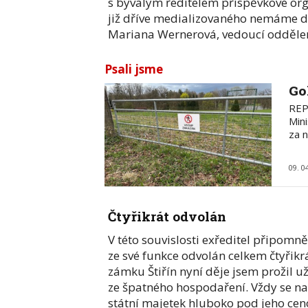
s bývalým ředitelem příspěvkové o
již dříve medializovaného nemáme dal
Mariana Wernerová, vedoucí odděle
Psali jsme
Go
REP
Mini
za 
09. 0
Čtyřikrát odvolán
V této souvislosti exředitel připomn
ze své funkce odvolán celkem čtyřikrá
zámku Štiřín nyní děje jsem prožil u
ze špatného hospodaření. Vždy se nak
státní majetek hluboko pod jeho cen