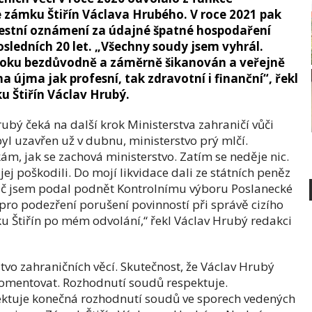
 zámku Štiřín Václava Hrubého. V roce 2021 pak
trestní oznámení za údajné špatné hospodaření
osledních 20 let. „Všechny soudy jsem vyhrál.
ůl roku bezdůvodně a záměrně šikanován a veřejně
újma jak profesní, tak zdravotní i finanční“, řekl
u Štiřín Václav Hrubý.
bý čeká na další krok Ministerstva zahraničí vůči
yl uzavřen už v dubnu, ministerstvo prý mlčí.
ám, jak se zachová ministerstvo. Zatím se neděje nic.
jej poškodili. Do mojí likvidace dali ze státních peněz
roč jsem podal podnět Kontrolnímu výboru Poslanecké
ro podezření porušení povinností při správě cizího
ku Štiřín po mém odvolání,“ řekl Václav Hrubý redakci
vo zahraničních věcí. Skutečnost, že Václav Hrubý
komentovat. Rozhodnutí soudů respektuje.
pektuje konečná rozhodnutí soudů ve sporech vedených