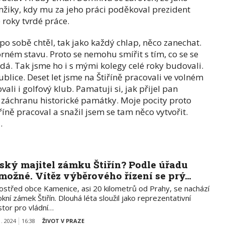
iky, kdy mu za jeho práci poděkoval prezident
 roky tvrdé práce.
 sobě chtěl, tak jako každý chlap, něco zanechat.
orném stavu. Proto se nemohu smířit s tím, co se se
nedá. Tak jsme ho i s mými kolegy celé roky budovali.
ublice. Deset let jsme na Štiříně pracovali ve volném
ali i golfový klub. Pamatuji si, jak přijel pan
záchranu historické památky. Moje pocity proto
říně pracoval a snažil jsem se tam něco vytvořit.
.
ský majitel zámku Štiřín? Podle úřadu
možné. Vítěz výběrového řízení se prý…
ostřed obce Kamenice, asi 20 kilometrů od Prahy, se nachází
kní zámek Štiřín. Dlouhá léta sloužil jako reprezentativní
stor pro vládní…
1. 2024
16:38
ŽIVOT V PRAZE