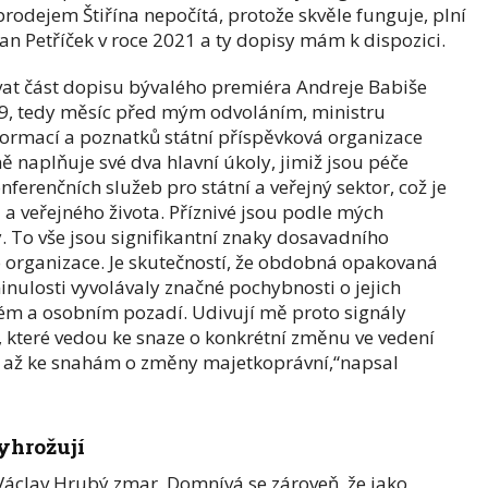
rodejem Štiřína nepočítá, protože skvěle funguje, plní
an Petříček v roce 2021 a ty dopisy mám k dispozici.
tovat část dopisu bývalého premiéra Andreje Babiše
9, tedy měsíc před mým odvoláním, ministru
nformací a poznatků státní příspěvková organizace
ě naplňuje své dva hlavní úkoly, jimiž jsou péče
ferenčních služeb pro státní a veřejný sektor, což je
a veřejného života. Příznivé jsou podle mých
y. To vše jsou signifikantní znaky dosavadního
 organizace. Je skutečností, že obdobná opakovaná
inulosti vyvolávaly značné pochybnosti o jejich
ckém a osobním pozadí. Udivují mě proto signály
h, které vedou ke snaze o konkrétní změnu ve vedení
 až ke snahám o změny majetkoprávní,“napsal
yhrožují
tí Václav Hrubý zmar. Domnívá se zároveň, že jako