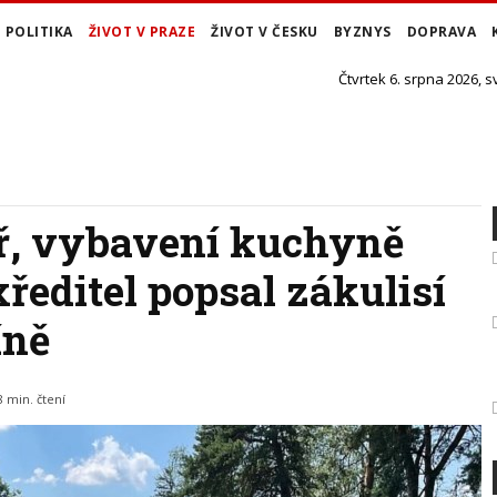
POLITIKA
ŽIVOT V PRAZE
ŽIVOT V ČESKU
BYZNYS
DOPRAVA
Čtvrtek 6. srpna 2026, s
ř, vybavení kuchyně
xředitel popsal zákulisí
íně
8 min. čtení