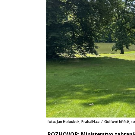
foto:
Jan Holoubek, PrahaIN.cz
/
Golfové hřiště, s
ROZHOVOR: Ministerstvo zahraničn