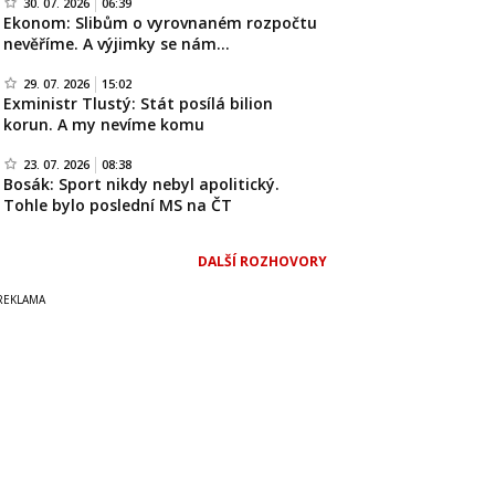
30. 07. 2026
06:39
Ekonom: Slibům o vyrovnaném rozpočtu
nevěříme. A výjimky se nám…
29. 07. 2026
15:02
Exministr Tlustý: Stát posílá bilion
korun. A my nevíme komu
23. 07. 2026
08:38
Bosák: Sport nikdy nebyl apolitický.
Tohle bylo poslední MS na ČT
DALŠÍ ROZHOVORY